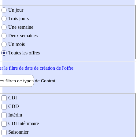
e création de l'offre
Un jour
Trois jours
Une semaine
Deux semaines
Un mois
Toutes les offres
er
le filtre de date de création de l'offre
les filtres de types de
Contrat
de contrat
CDI
CDD
Intérim
CDI Intérimaire
Saisonnier