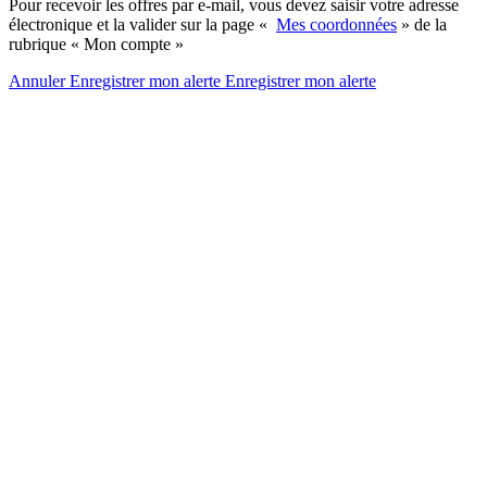
Pour recevoir les offres par e-mail, vous devez saisir votre adresse
électronique et la valider sur la page «
Mes coordonnées
» de la
rubrique « Mon compte »
Annuler
Enregistrer mon alerte
Enregistrer
mon alerte