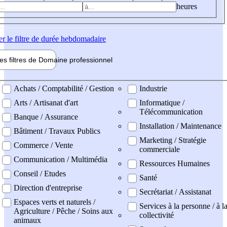
heures
er
le filtre de durée hebdomadaire
les filtres de
Domaine pro
fessionnel
ne professionel
Achats / Comptabilité / Gestion
Industrie
Arts / Artisanat d'art
Informatique /
Télécommunication
Banque / Assurance
Installation / Maintenance
Bâtiment / Travaux Publics
Marketing / Stratégie
Commerce / Vente
commerciale
Communication / Multimédia
Ressources Humaines
Conseil / Etudes
Santé
Direction d'entreprise
Secrétariat / Assistanat
Espaces verts et naturels /
Services à la personne / à l
Agriculture / Pêche / Soins aux
collectivité
animaux