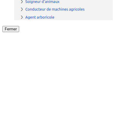
Fermer
Fermer
le détail de l'offre
/
Offre
sur
Offre précéden