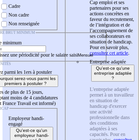
Cap emploi et ses
Cadre
partenaires pour ses
actions concrètes en
Non cadre
faveur du recrutement,
Non renseignée
de l’intégration et de
l’accompagnement de
IRE BRUT MINIMUM
ses collaborateurs en
situation de handicap.
re minimum
Pour en savoir plus,
consultez cet article
.
ssez une périodicité pour le salaire saisi
Entreprise adaptée
NITÉS
Qu'est-ce qu'une
z parmi les 1ers à postuler
entreprise adaptée
?
urquoi serez-vous parmi les
premiers à postuler ?
L'entreprise adaptée
es de plus de 15 jours,
permet à un travailleur
tant moins de 4 candidatures
en situation de
t France Travail est informé)
handicap d'exercer
ICAP
une activité
professionnelle dans
Employeur handi-
des conditions
engagé
adaptées à ses
Qu'est-ce qu'un
capacités. Pour en
employeur handi-
savoir plus,
consultez