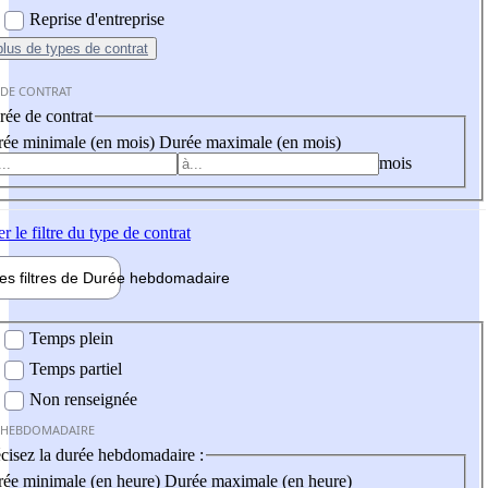
Reprise d'entreprise
plus
de types de contrat
 DE CONTRAT
ée de contrat
ée minimale (en mois)
Durée maximale (en mois)
mois
er
le filtre du type de contrat
les filtres de
Durée hebdo
madaire
 hebdomadaire
Temps plein
Temps partiel
Non renseignée
 HEBDOMADAIRE
cisez la durée hebdomadaire :
ée minimale (en heure)
Durée maximale (en heure)