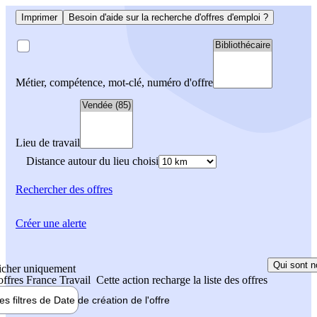
Imprimer
Besoin d'aide sur la recherche d'offres d'emploi ?
Métier, compétence, mot-clé, numéro d'offre
Lieu de travail
Distance autour du lieu choisi
Rechercher
des offres
Créer une alerte
Qui sont n
icher uniquement
 offres France Travail
Cette action recharge la liste des offres
les filtres de
Date de création
de l'offre