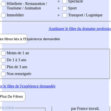
Spectacle
Hôtellerie - Restauration /
Tourisme / Animation
Sport
Immobilier
Transport / Logistique
Appliquer
le filtre du domaine professi
es filtres liés à l'
Expérience
demandée
ience demandée
Moins de 1 an
De 1 à 3 ans
Plus de 3 ans
Non renseignée
er
le filtre de l'expérience demandée
Plus De
Filtres
IFICATION
par France travail,