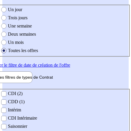
e création de l'offre
Un jour
Trois jours
Une semaine
Deux semaines
Un mois
Toutes les offres
er
le filtre de date de création de l'offre
les filtres de types de
Contrat
de contrat
CDI (2)
CDD (1)
Intérim
CDI Intérimaire
Saisonnier