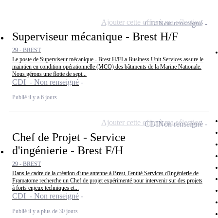
Ajouter cette offre à ma sélection
CDI
Non renseigné
Superviseur mécanique - Brest H/F
29 - BREST
Le poste de Superviseur mécanique - Brest H/FLa Business Unit Services assure le
maintien en condition opérationnelle (MCO) des bâtiments de la Marine Nationale.
Nous gérons une flotte de sept...
CDI - Non renseigné
Publié il y a 6 jours
Ajouter cette offre à ma sélection
CDI
Non renseigné
Chef de Projet - Service
d'ingénierie - Brest F/H
29 - BREST
Dans le cadre de la création d'une antenne à Brest, l'entité Services d'Ingénierie de
Framatome recherche un Chef de projet expérimenté pour intervenir sur des projets
à forts enjeux techniques et...
CDI - Non renseigné
Publié il y a plus de 30 jours