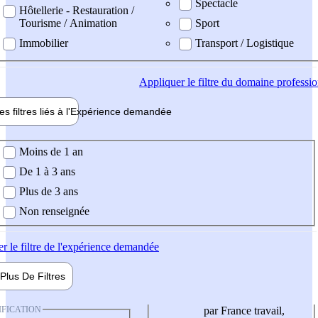
Spectacle
Hôtellerie - Restauration /
Tourisme / Animation
Sport
Immobilier
Transport / Logistique
Appliquer
le filtre du domaine professi
es filtres liés à l'
Expérience
demandée
ience demandée
Moins de 1 an
De 1 à 3 ans
Plus de 3 ans
Non renseignée
er
le filtre de l'expérience demandée
Plus De
Filtres
IFICATION
par France travail,