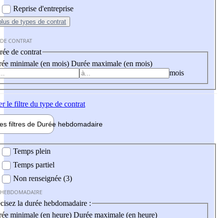
Reprise d'entreprise
plus
de types de contrat
 DE CONTRAT
ée de contrat
ée minimale (en mois)
Durée maximale (en mois)
mois
er
le filtre du type de contrat
les filtres de
Durée hebdo
madaire
 hebdomadaire
Temps plein
Temps partiel
Non renseignée (3)
 HEBDOMADAIRE
cisez la durée hebdomadaire :
ée minimale (en heure)
Durée maximale (en heure)