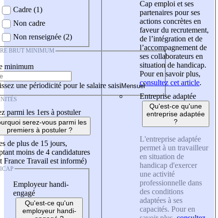
Cap emploi et ses
Cadre (1)
partenaires pour ses
actions concrètes en
Non cadre
faveur du recrutement,
Non renseignée (2)
de l’intégration et de
l’accompagnement de
IRE BRUT MINIMUM
ses collaborateurs en
situation de handicap.
re minimum
Pour en savoir plus,
consultez cet article
.
ssez une périodicité pour le salaire saisi
Entreprise adaptée
NITÉS
Qu'est-ce qu'une
z parmi les 1ers à postuler
entreprise adaptée
?
urquoi serez-vous parmi les
premiers à postuler ?
L'entreprise adaptée
es de plus de 15 jours,
permet à un travailleur
tant moins de 4 candidatures
en situation de
t France Travail est informé)
handicap d'exercer
ICAP
une activité
professionnelle dans
Employeur handi-
des conditions
engagé
adaptées à ses
Qu'est-ce qu'un
capacités. Pour en
employeur handi-
savoir plus,
consultez