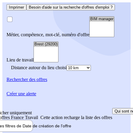
Imprimer
Besoin d'aide sur la recherche d'offres d'emploi ?
Métier, compétence, mot-clé, numéro d'offre
Lieu de travail
Distance autour du lieu choisi
Rechercher
des offres
Créer une alerte
Qui sont n
icher uniquement
 offres France Travail
Cette action recharge la liste des offres
les filtres de
Date de création
de l'offre