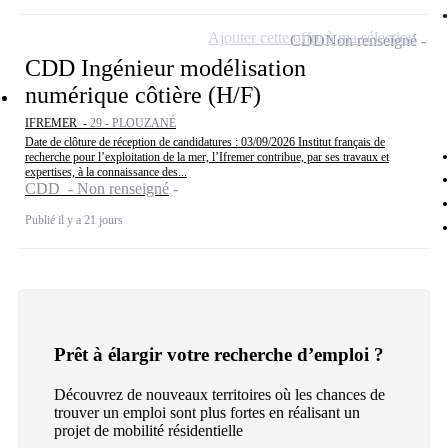
Ajouter cette offre à ma sélection
CDD
Non renseigné
CDD Ingénieur modélisation
numérique côtière (H/F)
IFREMER -
29 - PLOUZANÉ
Date de clôture de réception de candidatures : 03/09/2026 Institut français de
recherche pour l’exploitation de la mer, l’Ifremer contribue, par ses travaux et
expertises, à la connaissance des...
CDD - Non renseigné
Publié il y a 21 jours
Prêt à élargir votre recherche d’emploi ?
Découvrez de nouveaux territoires où les chances de
trouver un emploi sont plus fortes en réalisant un
projet de mobilité résidentielle