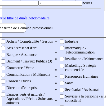
heures
er
le filtre de durée hebdomadaire
les filtres de
Domaine pro
fessionnel
ne professionel
Achats / Comptabilité / Gestion
Industrie
Arts / Artisanat d'art
Informatique /
Télécommunication
Banque / Assurance
Installation / Maintenance
Bâtiment / Travaux Publics (3)
Marketing / Stratégie
Commerce / Vente
commerciale
Communication / Multimédia
Ressources Humaines
Conseil / Etudes
Santé
Direction d'entreprise
Secrétariat / Assistanat
Espaces verts et naturels /
Services à la personne / à l
Agriculture / Pêche / Soins aux
collectivité
animaux