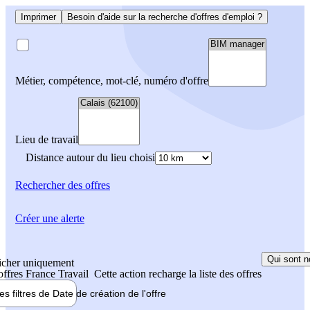
Imprimer
Besoin d'aide sur la recherche d'offres d'emploi ?
Métier, compétence, mot-clé, numéro d'offre
Lieu de travail
Distance autour du lieu choisi
Rechercher
des offres
Créer une alerte
Qui sont n
icher uniquement
 offres France Travail
Cette action recharge la liste des offres
les filtres de
Date de création
de l'offre