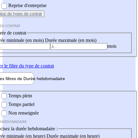
Reprise d'entreprise
plus
de types de contrat
 DE CONTRAT
ée de contrat
ée minimale (en mois)
Durée maximale (en mois)
mois
er
le filtre du type de contrat
les filtres de
Durée hebdo
madaire
 hebdomadaire
Temps plein
Temps partiel
Non renseignée
 HEBDOMADAIRE
cisez la durée hebdomadaire :
ée minimale (en heure)
Durée maximale (en heure)