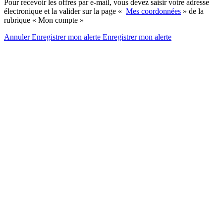
Pour recevoir les offres par e-mail, vous devez saisir votre adresse
électronique et la valider sur la page «
Mes coordonnées
» de la
rubrique « Mon compte »
Annuler
Enregistrer mon alerte
Enregistrer
mon alerte