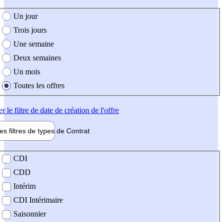
e création de l'offre
Un jour
Trois jours
Une semaine
Deux semaines
Un mois
Toutes les offres
er
le filtre de date de création de l'offre
les filtres de types de
Contrat
de contrat
CDI
CDD
Intérim
CDI Intérimaire
Saisonnier