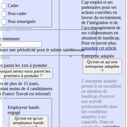
Cap emploi et ses
Cadre
partenaires pour ses
actions concrètes en
Non cadre
faveur du recrutement,
Non renseignée
de l’intégration et de
l’accompagnement de
IRE BRUT MINIMUM
ses collaborateurs en
situation de handicap.
re minimum
Pour en savoir plus,
consultez cet article
.
ssez une périodicité pour le salaire saisi
Entreprise adaptée
NITÉS
Qu'est-ce qu'une
z parmi les 1ers à postuler
entreprise adaptée
?
urquoi serez-vous parmi les
premiers à postuler ?
L'entreprise adaptée
es de plus de 15 jours,
permet à un travailleur
tant moins de 4 candidatures
en situation de
t France Travail est informé)
handicap d'exercer
ICAP
une activité
professionnelle dans
Employeur handi-
des conditions
engagé
adaptées à ses
Qu'est-ce qu'un
capacités. Pour en
employeur handi-
savoir plus,
consultez