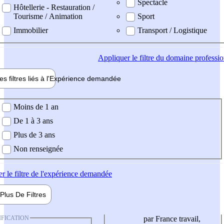
Spectacle
Hôtellerie - Restauration /
Tourisme / Animation
Sport
Immobilier
Transport / Logistique
Appliquer
le filtre du domaine professi
es filtres liés à l'
Expérience
demandée
ience demandée
Moins de 1 an
De 1 à 3 ans
Plus de 3 ans
Non renseignée
er
le filtre de l'expérience demandée
Plus De
Filtres
IFICATION
par France travail,