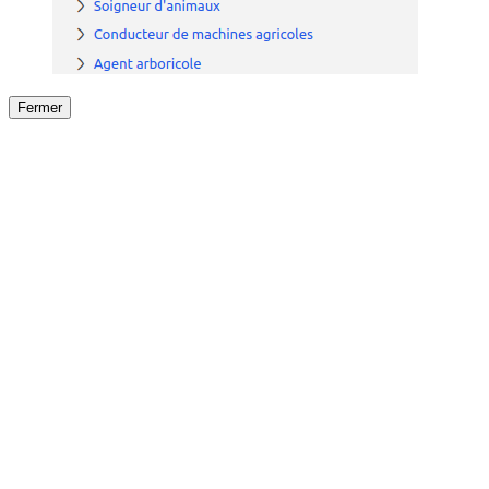
Fermer
Fermer
le détail de l'offre
/
Offre
sur
Offre précéden