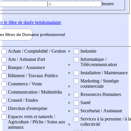
heures
er
le filtre de durée hebdomadaire
les filtres de
Domaine pro
fessionnel
ne professionel
Achats / Comptabilité / Gestion
Industrie
Arts / Artisanat d'art
Informatique /
Télécommunication
Banque / Assurance
Installation / Maintenance
Bâtiment / Travaux Publics
Marketing / Stratégie
Commerce / Vente
commerciale
Communication / Multimédia
Ressources Humaines
Conseil / Etudes
Santé
Direction d'entreprise
Secrétariat / Assistanat
Espaces verts et naturels /
Services à la personne / à l
Agriculture / Pêche / Soins aux
collectivité
animaux