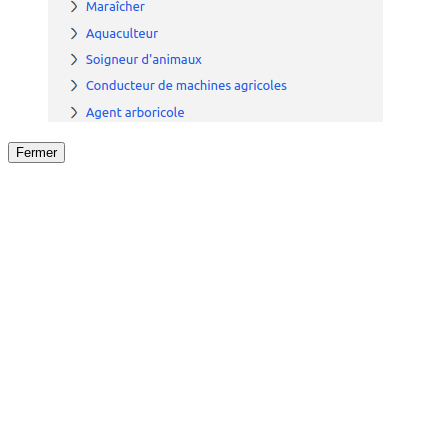
Fermer
Fermer
le détail de l'offre
/
Offre
sur
Offre précéden