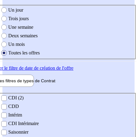
e création de l'offre
Un jour
Trois jours
Une semaine
Deux semaines
Un mois
Toutes les offres
er
le filtre de date de création de l'offre
les filtres de types de
Contrat
de contrat
CDI (2)
CDD
Intérim
CDI Intérimaire
Saisonnier