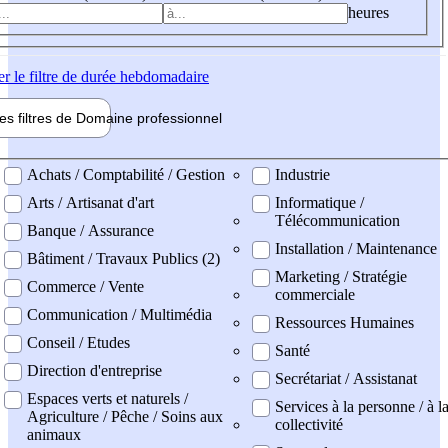
heures
er
le filtre de durée hebdomadaire
les filtres de
Domaine pro
fessionnel
ne professionel
Achats / Comptabilité / Gestion
Industrie
Arts / Artisanat d'art
Informatique /
Télécommunication
Banque / Assurance
Installation / Maintenance
Bâtiment / Travaux Publics (2)
Marketing / Stratégie
Commerce / Vente
commerciale
Communication / Multimédia
Ressources Humaines
Conseil / Etudes
Santé
Direction d'entreprise
Secrétariat / Assistanat
Espaces verts et naturels /
Services à la personne / à l
Agriculture / Pêche / Soins aux
collectivité
animaux