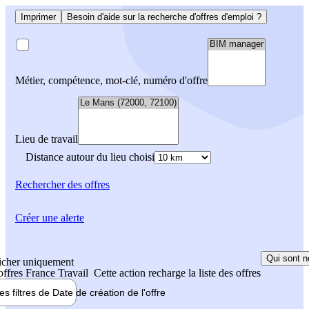
Imprimer
Besoin d'aide sur la recherche d'offres d'emploi ?
Métier, compétence, mot-clé, numéro d'offre
Lieu de travail
Distance autour du lieu choisi
Rechercher
des offres
Créer une alerte
Qui sont n
icher uniquement
 offres France Travail
Cette action recharge la liste des offres
les filtres de
Date de création
de l'offre