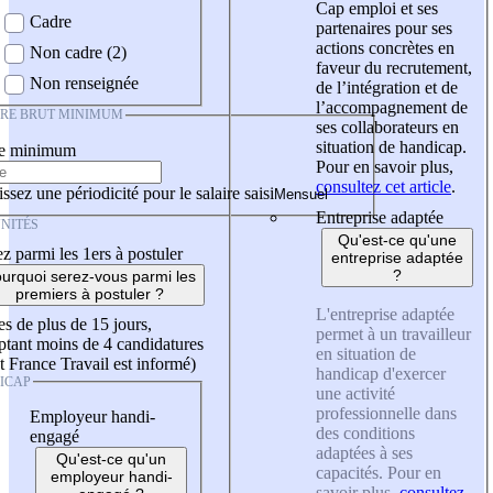
Cap emploi et ses
Cadre
partenaires pour ses
actions concrètes en
Non cadre (2)
faveur du recrutement,
Non renseignée
de l’intégration et de
l’accompagnement de
IRE BRUT MINIMUM
ses collaborateurs en
situation de handicap.
re minimum
Pour en savoir plus,
consultez cet article
.
ssez une périodicité pour le salaire saisi
Entreprise adaptée
NITÉS
Qu'est-ce qu'une
z parmi les 1ers à postuler
entreprise adaptée
?
urquoi serez-vous parmi les
premiers à postuler ?
L'entreprise adaptée
es de plus de 15 jours,
permet à un travailleur
tant moins de 4 candidatures
en situation de
t France Travail est informé)
handicap d'exercer
ICAP
une activité
professionnelle dans
Employeur handi-
des conditions
engagé
adaptées à ses
Qu'est-ce qu'un
capacités. Pour en
employeur handi-
savoir plus,
consultez