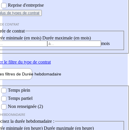
Reprise d'entreprise
plus
de types de contrat
 DE CONTRAT
ée de contrat
ée minimale (en mois)
Durée maximale (en mois)
mois
er
le filtre du type de contrat
les filtres de
Durée hebdo
madaire
 hebdomadaire
Temps plein
Temps partiel
Non renseignée (2)
 HEBDOMADAIRE
cisez la durée hebdomadaire :
ée minimale (en heure)
Durée maximale (en heure)