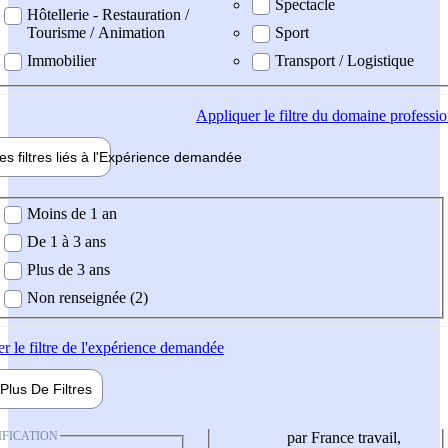
Spectacle
Hôtellerie - Restauration /
Tourisme / Animation
Sport
Immobilier
Transport / Logistique
Appliquer
le filtre du domaine professi
es filtres liés à l'
Expérience
demandée
ience demandée
Moins de 1 an
De 1 à 3 ans
Plus de 3 ans
Non renseignée (2)
er
le filtre de l'expérience demandée
Plus De
Filtres
IFICATION
par France travail,