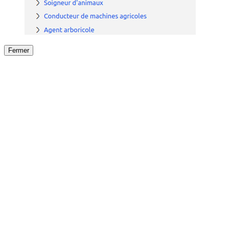
Fermer
Fermer
le détail de l'offre
/
Offre
sur
Offre précéden