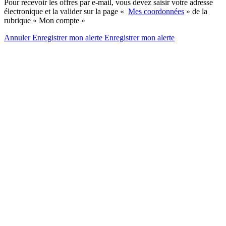
Pour recevoir les offres par e-mail, vous devez saisir votre adresse
électronique et la valider sur la page «
Mes coordonnées
» de la
rubrique « Mon compte »
Annuler
Enregistrer mon alerte
Enregistrer
mon alerte