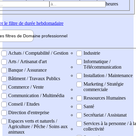
heures
er
le filtre de durée hebdomadaire
les filtres de
Domaine pro
fessionnel
ne professionel
Achats / Comptabilité / Gestion
Industrie
Arts / Artisanat d'art
Informatique /
Télécommunication
Banque / Assurance
Installation / Maintenance
Bâtiment / Travaux Publics
Marketing / Stratégie
Commerce / Vente
commerciale
Communication / Multimédia
Ressources Humaines
Conseil / Etudes
Santé
Direction d'entreprise
Secrétariat / Assistanat
Espaces verts et naturels /
Services à la personne / à l
Agriculture / Pêche / Soins aux
collectivité
animaux