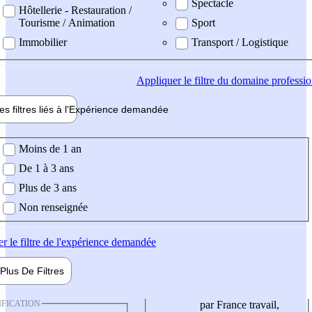
Spectacle
Hôtellerie - Restauration /
Tourisme / Animation
Sport
Immobilier
Transport / Logistique
Appliquer
le filtre du domaine professi
es filtres liés à l'
Expérience
demandée
ience demandée
Moins de 1 an
De 1 à 3 ans
Plus de 3 ans
Non renseignée
er
le filtre de l'expérience demandée
Plus De
Filtres
IFICATION
par France travail,