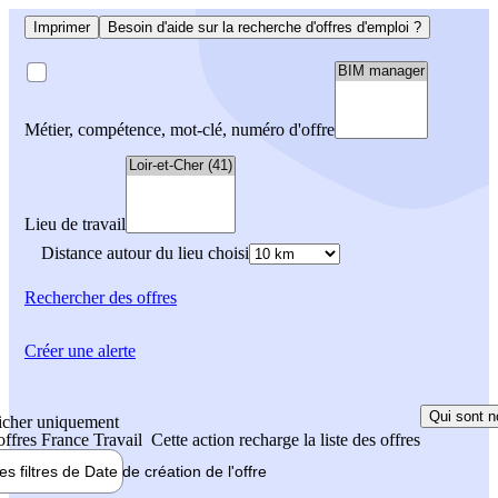
Imprimer
Besoin d'aide sur la recherche d'offres d'emploi ?
Métier, compétence, mot-clé, numéro d'offre
Lieu de travail
Distance autour du lieu choisi
Rechercher
des offres
Créer une alerte
Qui sont n
icher uniquement
 offres France Travail
Cette action recharge la liste des offres
les filtres de
Date de création
de l'offre