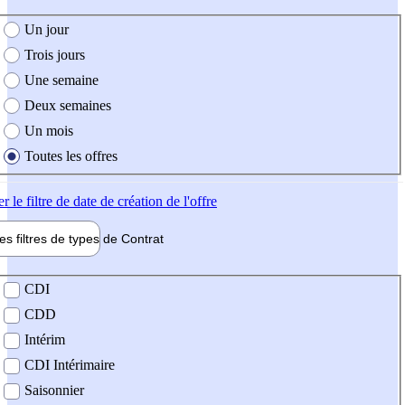
e création de l'offre
Un jour
Trois jours
Une semaine
Deux semaines
Un mois
Toutes les offres
er
le filtre de date de création de l'offre
les filtres de types de
Contrat
de contrat
CDI
CDD
Intérim
CDI Intérimaire
Saisonnier