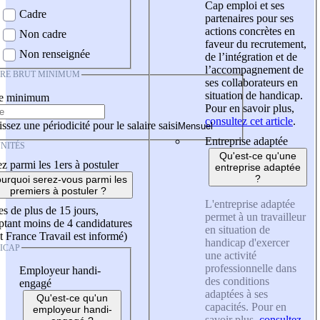
Cap emploi et ses
Cadre
partenaires pour ses
actions concrètes en
Non cadre
faveur du recrutement,
Non renseignée
de l’intégration et de
l’accompagnement de
IRE BRUT MINIMUM
ses collaborateurs en
situation de handicap.
re minimum
Pour en savoir plus,
consultez cet article
.
ssez une périodicité pour le salaire saisi
Entreprise adaptée
NITÉS
Qu'est-ce qu'une
z parmi les 1ers à postuler
entreprise adaptée
?
urquoi serez-vous parmi les
premiers à postuler ?
L'entreprise adaptée
es de plus de 15 jours,
permet à un travailleur
tant moins de 4 candidatures
en situation de
t France Travail est informé)
handicap d'exercer
ICAP
une activité
professionnelle dans
Employeur handi-
des conditions
engagé
adaptées à ses
Qu'est-ce qu'un
capacités. Pour en
employeur handi-
savoir plus,
consultez