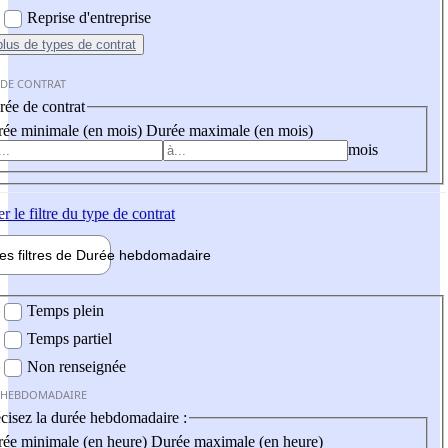
Reprise d'entreprise
plus
de types de contrat
 DE CONTRAT
ée de contrat
ée minimale (en mois)
Durée maximale (en mois)
mois
er
le filtre du type de contrat
les filtres de
Durée hebdo
madaire
 hebdomadaire
Temps plein
Temps partiel
Non renseignée
 HEBDOMADAIRE
cisez la durée hebdomadaire :
ée minimale (en heure)
Durée maximale (en heure)