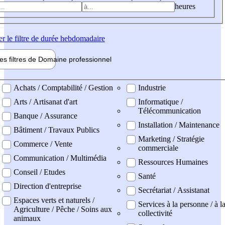
heures
er
le filtre de durée hebdomadaire
les filtres de
Domaine pro
fessionnel
ne professionel
Achats / Comptabilité / Gestion
Industrie
Arts / Artisanat d'art
Informatique /
Télécommunication
Banque / Assurance
Installation / Maintenance
Bâtiment / Travaux Publics
Marketing / Stratégie
Commerce / Vente
commerciale
Communication / Multimédia
Ressources Humaines
Conseil / Etudes
Santé
Direction d'entreprise
Secrétariat / Assistanat
Espaces verts et naturels /
Services à la personne / à l
Agriculture / Pêche / Soins aux
collectivité
animaux