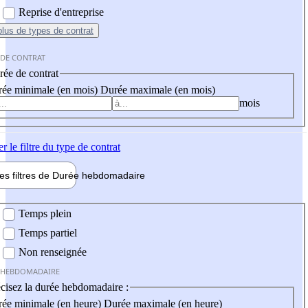
Reprise d'entreprise
plus
de types de contrat
 DE CONTRAT
ée de contrat
ée minimale (en mois)
Durée maximale (en mois)
mois
er
le filtre du type de contrat
les filtres de
Durée hebdo
madaire
 hebdomadaire
Temps plein
Temps partiel
Non renseignée
 HEBDOMADAIRE
cisez la durée hebdomadaire :
ée minimale (en heure)
Durée maximale (en heure)