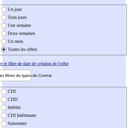
e création de l'offre
Un jour
Trois jours
Une semaine
Deux semaines
Un mois
Toutes les offres
er
le filtre de date de création de l'offre
les filtres de types de
Contrat
de contrat
CDI
CDD
Intérim
CDI Intérimaire
Saisonnier