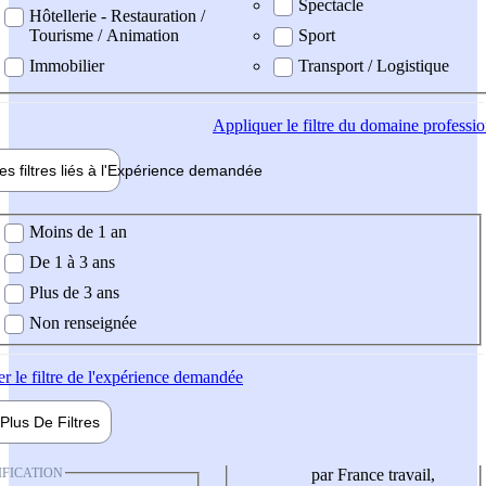
Spectacle
Hôtellerie - Restauration /
Tourisme / Animation
Sport
Immobilier
Transport / Logistique
Appliquer
le filtre du domaine professi
es filtres liés à l'
Expérience
demandée
ience demandée
Moins de 1 an
De 1 à 3 ans
Plus de 3 ans
Non renseignée
er
le filtre de l'expérience demandée
Plus De
Filtres
IFICATION
par France travail,