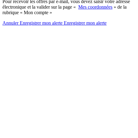
Pour recevoir les offres par e-mail, vous devez saisir votre adresse
électronique et la valider sur la page «
Mes coordonnées
» de la
rubrique « Mon compte »
Annuler
Enregistrer mon alerte
Enregistrer
mon alerte