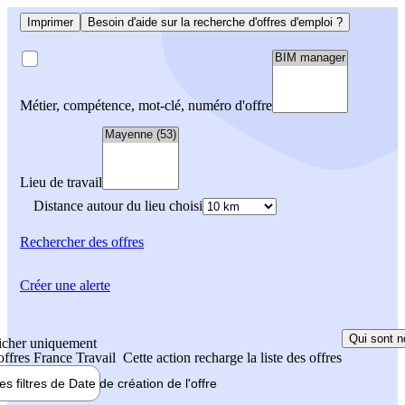
Imprimer
Besoin d'aide sur la recherche d'offres d'emploi ?
Métier, compétence, mot-clé, numéro d'offre
Lieu de travail
Distance autour du lieu choisi
Rechercher
des offres
Créer une alerte
Qui sont n
icher uniquement
 offres France Travail
Cette action recharge la liste des offres
les filtres de
Date de création
de l'offre