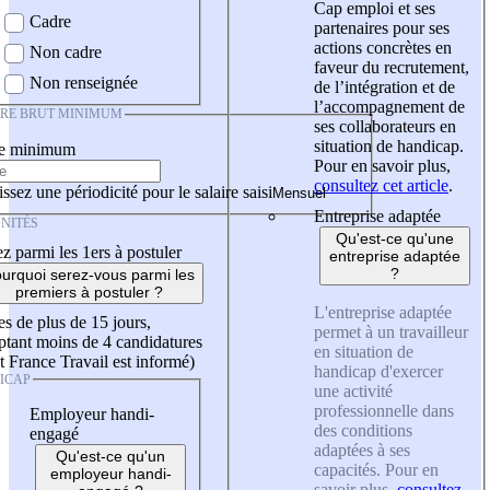
Cap emploi et ses
Cadre
partenaires pour ses
actions concrètes en
Non cadre
faveur du recrutement,
Non renseignée
de l’intégration et de
l’accompagnement de
IRE BRUT MINIMUM
ses collaborateurs en
situation de handicap.
re minimum
Pour en savoir plus,
consultez cet article
.
ssez une périodicité pour le salaire saisi
Entreprise adaptée
NITÉS
Qu'est-ce qu'une
z parmi les 1ers à postuler
entreprise adaptée
?
urquoi serez-vous parmi les
premiers à postuler ?
L'entreprise adaptée
es de plus de 15 jours,
permet à un travailleur
tant moins de 4 candidatures
en situation de
t France Travail est informé)
handicap d'exercer
ICAP
une activité
professionnelle dans
Employeur handi-
des conditions
engagé
adaptées à ses
Qu'est-ce qu'un
capacités. Pour en
employeur handi-
savoir plus,
consultez