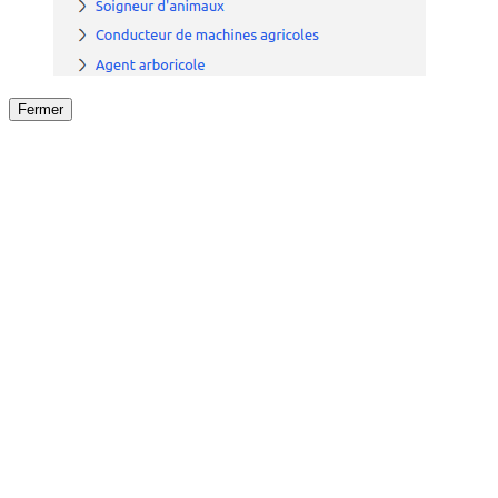
Fermer
Fermer
le détail de l'offre
/
Offre
sur
Offre précéden