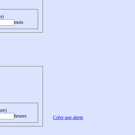
s)
mois
ure)
heures
Créer une alerte