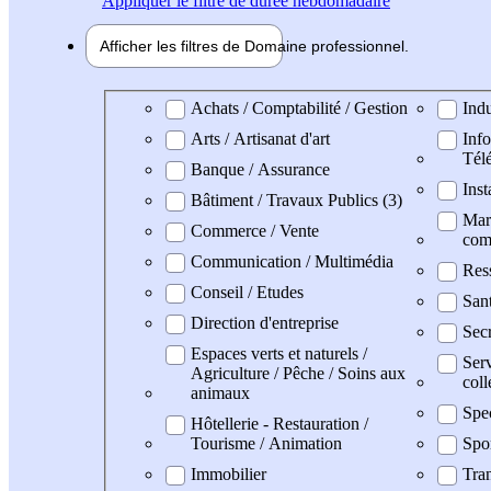
Appliquer
le filtre de durée hebdomadaire
Afficher les filtres de
Domaine pro
fessionnel
Domaine professionel
Achats / Comptabilité / Gestion
Indu
Arts / Artisanat d'art
Info
Tél
Banque / Assurance
Inst
Bâtiment / Travaux Publics (3)
Mark
Commerce / Vente
com
Communication / Multimédia
Res
Conseil / Etudes
San
Direction d'entreprise
Secr
Espaces verts et naturels /
Serv
Agriculture / Pêche / Soins aux
coll
animaux
Spe
Hôtellerie - Restauration /
Tourisme / Animation
Spo
Immobilier
Tran