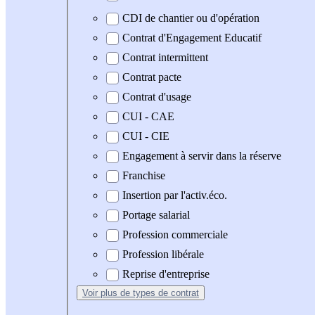
CDI de chantier ou d'opération
Contrat d'Engagement Educatif
Contrat intermittent
Contrat pacte
Contrat d'usage
CUI - CAE
CUI - CIE
Engagement à servir dans la réserve
Franchise
Insertion par l'activ.éco.
Portage salarial
Profession commerciale
Profession libérale
Reprise d'entreprise
Voir plus
de types de contrat