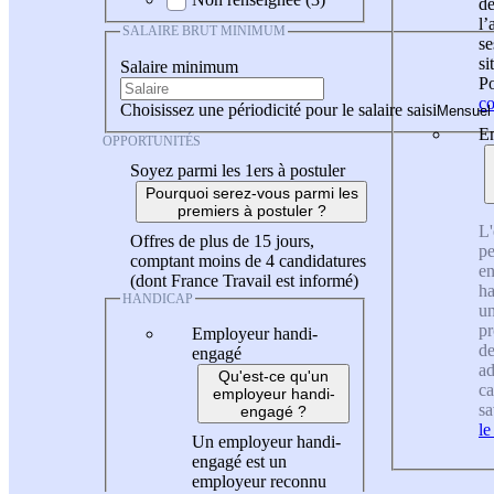
de
l
SALAIRE BRUT MINIMUM
se
si
Salaire minimum
Po
co
Choisissez une périodicité pour le salaire saisi
En
OPPORTUNITÉS
Soyez parmi les 1ers à postuler
Pourquoi serez-vous parmi les
premiers à postuler ?
L'
Offres de plus de 15 jours,
pe
comptant moins de 4 candidatures
en
(dont France Travail est informé)
ha
HANDICAP
un
pr
Employeur handi-
de
engagé
ad
Qu'est-ce qu'un
ca
employeur handi-
sa
engagé ?
le
Un employeur handi-
engagé est un
employeur reconnu