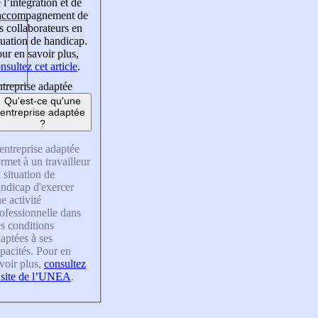
 l’intégration et de
’accompagnement de
s collaborateurs en
tuation de handicap.
ur en savoir plus,
nsultez cet article
.
treprise adaptée
Qu'est-ce qu'une
entreprise adaptée
?
entreprise adaptée
rmet à un travailleur
 situation de
ndicap d'exercer
e activité
ofessionnelle dans
s conditions
aptées à ses
pacités. Pour en
voir plus,
consultez
 site de l’UNEA
.