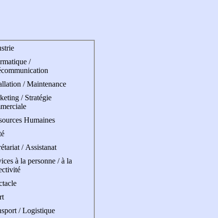
strie
rmatique /
écommunication
allation / Maintenance
eting / Stratégie
merciale
sources Humaines
té
étariat / Assistanat
ices à la personne / à la
ectivité
ctacle
rt
sport / Logistique