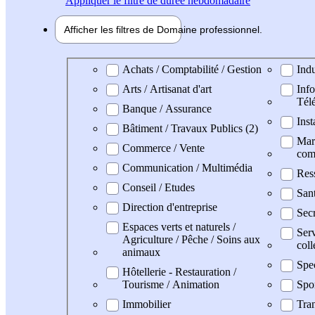
Appliquer
le filtre de durée hebdomadaire
Afficher les filtres de
Domaine pro
fessionnel
Domaine professionel
Achats / Comptabilité / Gestion
Indu
Arts / Artisanat d'art
Info
Tél
Banque / Assurance
Inst
Bâtiment / Travaux Publics (2)
Mark
Commerce / Vente
com
Communication / Multimédia
Res
Conseil / Etudes
San
Direction d'entreprise
Secr
Espaces verts et naturels /
Serv
Agriculture / Pêche / Soins aux
coll
animaux
Spe
Hôtellerie - Restauration /
Tourisme / Animation
Spo
Immobilier
Tran