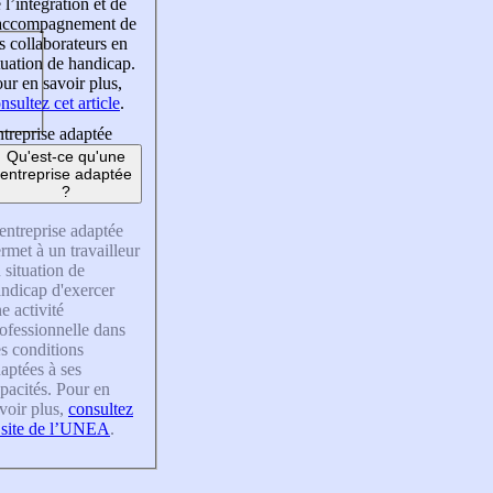
 l’intégration et de
’accompagnement de
s collaborateurs en
tuation de handicap.
ur en savoir plus,
nsultez cet article
.
treprise adaptée
Qu'est-ce qu'une
entreprise adaptée
?
entreprise adaptée
rmet à un travailleur
 situation de
ndicap d'exercer
e activité
ofessionnelle dans
s conditions
aptées à ses
pacités. Pour en
voir plus,
consultez
 site de l’UNEA
.