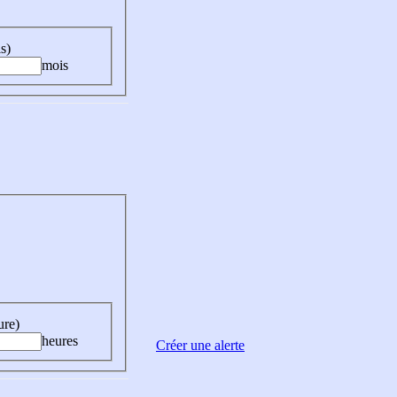
s)
mois
ure)
heures
Créer une alerte