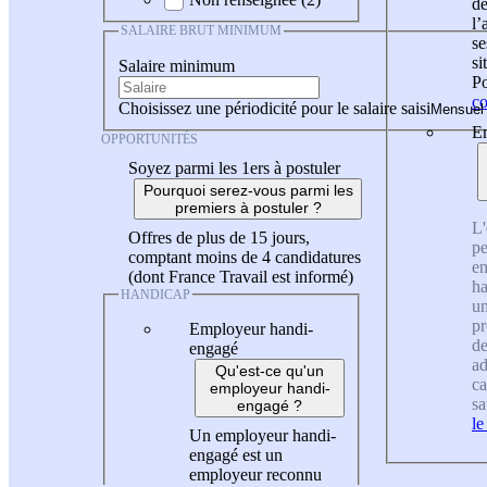
de
l
SALAIRE BRUT MINIMUM
se
si
Salaire minimum
Po
co
Choisissez une périodicité pour le salaire saisi
En
OPPORTUNITÉS
Soyez parmi les 1ers à postuler
Pourquoi serez-vous parmi les
premiers à postuler ?
L'
Offres de plus de 15 jours,
pe
comptant moins de 4 candidatures
en
(dont France Travail est informé)
ha
HANDICAP
un
pr
Employeur handi-
de
engagé
ad
Qu'est-ce qu'un
ca
employeur handi-
sa
engagé ?
le
Un employeur handi-
engagé est un
employeur reconnu