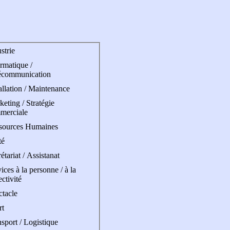
strie
rmatique /
écommunication
allation / Maintenance
eting / Stratégie
merciale
sources Humaines
té
étariat / Assistanat
ices à la personne / à la
ectivité
ctacle
rt
sport / Logistique