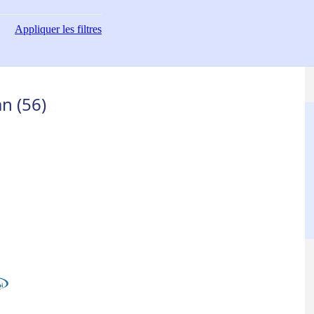
Appliquer
les filtres
n (56)