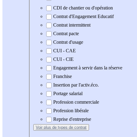
CDI de chantier ou d'opération
Contrat d'Engagement Educatif
Contrat intermittent
Contrat pacte
Contrat d'usage
CUI - CAE
CUI - CIE
Engagement à servir dans la réserve
Franchise
Insertion par l'activ.éco.
Portage salarial
Profession commerciale
Profession libérale
Reprise d'entreprise
Voir plus
de types de contrat