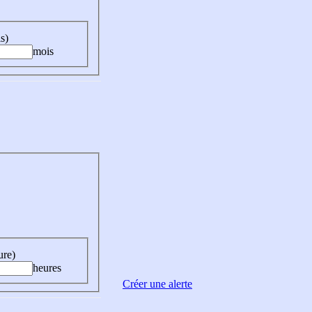
s)
mois
ure)
heures
Créer une alerte