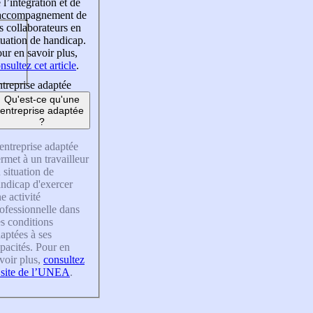
 l’intégration et de
’accompagnement de
s collaborateurs en
tuation de handicap.
ur en savoir plus,
nsultez cet article
.
treprise adaptée
Qu'est-ce qu'une
entreprise adaptée
?
entreprise adaptée
rmet à un travailleur
 situation de
ndicap d'exercer
e activité
ofessionnelle dans
s conditions
aptées à ses
pacités. Pour en
voir plus,
consultez
 site de l’UNEA
.