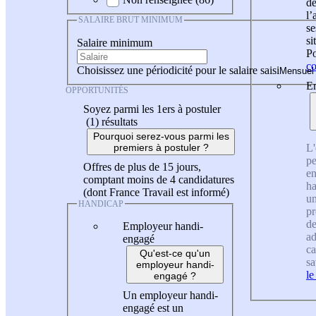
de
l
SALAIRE BRUT MINIMUM
se
si
Salaire minimum
Po
co
Choisissez une périodicité pour le salaire saisi
En
OPPORTUNITÉS
Soyez parmi les 1ers à postuler
(1)
résultats
Pourquoi serez-vous parmi les
L'
premiers à postuler ?
pe
Offres de plus de 15 jours,
en
comptant moins de 4 candidatures
ha
(dont France Travail est informé)
un
HANDICAP
pr
de
Employeur handi-
ad
engagé
ca
Qu'est-ce qu'un
sa
employeur handi-
le
engagé ?
Un employeur handi-
engagé est un