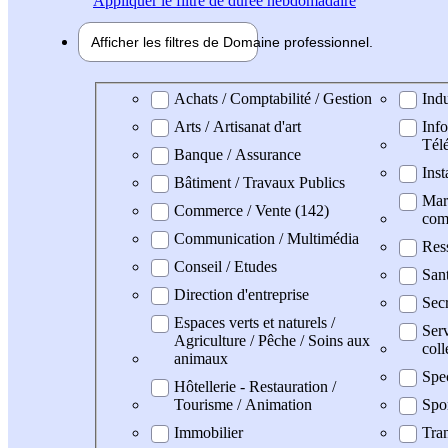
Appliquer
le filtre de durée hebdomadaire
Afficher les filtres de
Domaine pro
fessionnel
Domaine professionel
Achats / Comptabilité / Gestion
Indu
Arts / Artisanat d'art
Info
Tél
Banque / Assurance
Inst
Bâtiment / Travaux Publics
Mark
Commerce / Vente (142)
com
Communication / Multimédia
Res
Conseil / Etudes
San
Direction d'entreprise
Secr
Espaces verts et naturels /
Serv
Agriculture / Pêche / Soins aux
coll
animaux
Spe
Hôtellerie - Restauration /
Tourisme / Animation
Spo
Immobilier
Tran