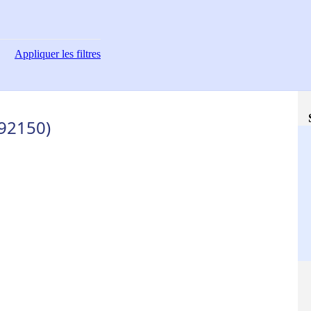
Appliquer
les filtres
(92150)