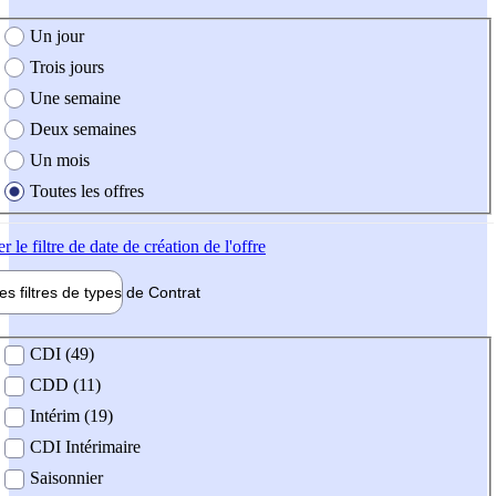
e création de l'offre
Un jour
Trois jours
Une semaine
Deux semaines
Un mois
Toutes les offres
er
le filtre de date de création de l'offre
les filtres de types de
Contrat
de contrat
CDI (49)
CDD (11)
Intérim (19)
CDI Intérimaire
Saisonnier