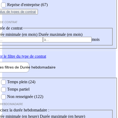
Reprise d'entreprise (67)
plus
de types de contrat
 DE CONTRAT
ée de contrat
ée minimale (en mois)
Durée maximale (en mois)
mois
er
le filtre du type de contrat
les filtres de
Durée hebdo
madaire
 hebdomadaire
Temps plein (24)
Temps partiel
Non renseignée (122)
 HEBDOMADAIRE
cisez la durée hebdomadaire :
ée minimale (en heure)
Durée maximale (en heure)