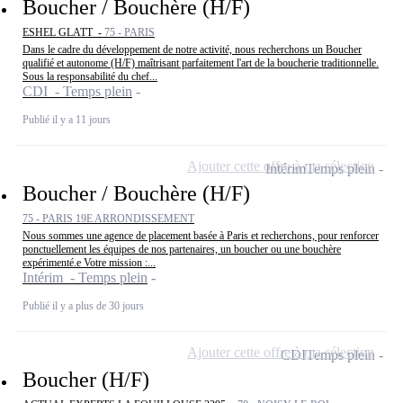
Boucher / Bouchère (H/F)
ESHEL GLATT -
75 - PARIS
Dans le cadre du développement de notre activité, nous recherchons un Boucher
qualifié et autonome (H/F) maîtrisant parfaitement l'art de la boucherie traditionnelle.
Sous la responsabilité du chef...
CDI - Temps plein
Publié il y a 11 jours
Ajouter cette offre à ma sélection
Intérim
Temps plein
Boucher / Bouchère (H/F)
75 - PARIS 19E ARRONDISSEMENT
Nous sommes une agence de placement basée à Paris et recherchons, pour renforcer
ponctuellement les équipes de nos partenaires, un boucher ou une bouchère
expérimenté.e Votre mission :...
Intérim - Temps plein
Publié il y a plus de 30 jours
Ajouter cette offre à ma sélection
CDI
Temps plein
Boucher (H/F)