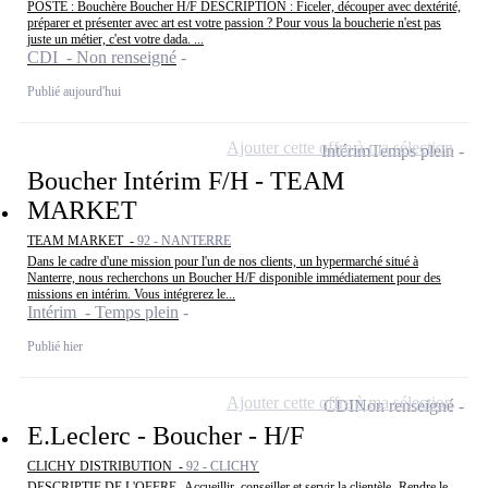
POSTE : Bouchère Boucher H/F DESCRIPTION : Ficeler, découper avec dextérité,
préparer et présenter avec art est votre passion ? Pour vous la boucherie n'est pas
juste un métier, c'est votre dada. ...
CDI - Non renseigné
Publié aujourd'hui
Ajouter cette offre à ma sélection
Intérim
Temps plein
Boucher Intérim F/H - TEAM
MARKET
TEAM MARKET -
92 - NANTERRE
Dans le cadre d'une mission pour l'un de nos clients, un hypermarché situé à
Nanterre, nous recherchons un Boucher H/F disponible immédiatement pour des
missions en intérim. Vous intégrerez le...
Intérim - Temps plein
Publié hier
Ajouter cette offre à ma sélection
CDI
Non renseigné
E.Leclerc - Boucher - H/F
CLICHY DISTRIBUTION -
92 - CLICHY
DESCRIPTIF DE L'OFFRE -Accueillir, conseiller et servir la clientèle -Rendre le