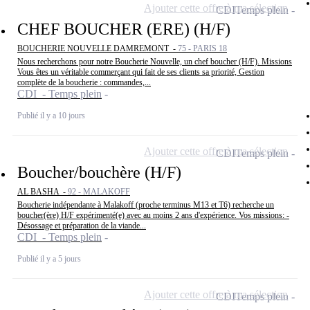
Ajouter cette offre à ma sélection
CDI
Temps plein
CHEF BOUCHER (ERE) (H/F)
BOUCHERIE NOUVELLE DAMREMONT -
75 - PARIS 18
Nous recherchons pour notre Boucherie Nouvelle, un chef boucher (H/F). Missions
Vous êtes un véritable commerçant qui fait de ses clients sa priorité, Gestion
complète de la boucherie : commandes,...
CDI - Temps plein
Publié il y a 10 jours
Ajouter cette offre à ma sélection
CDI
Temps plein
Boucher/bouchère (H/F)
AL BASHA -
92 - MALAKOFF
Boucherie indépendante à Malakoff (proche terminus M13 et T6) recherche un
boucher(ère) H/F expérimenté(e) avec au moins 2 ans d'expérience. Vos missions: -
Désossage et préparation de la viande...
CDI - Temps plein
Publié il y a 5 jours
Ajouter cette offre à ma sélection
CDI
Temps plein