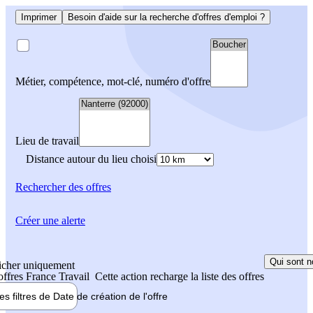
Imprimer
Besoin d'aide sur la recherche d'offres d'emploi ?
Métier, compétence, mot-clé, numéro d'offre
Lieu de travail
Distance autour du lieu choisi
Rechercher
des offres
Créer une alerte
Qui sont n
icher uniquement
 offres France Travail
Cette action recharge la liste des offres
les filtres de
Date de création
de l'offre