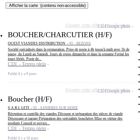
Afficher la carte
(contenu non-accessible)
Ajouter cette offre à ma sélection
CDI
Temps plein
BOUCHER/CHARCUTIER (H/F)
OUEST VIANDES DISTRIBUTION -
95 - BEZONS
Société spécialisée dans la restauration. Prise de poste à 4h jusqu'à midi avec 1h de
pause, du Lundi au Samedi. Jours de repos dimanche et dans la semaine Fermé les
jours fériés. Poste de...
CDI - Temps plein
Publié il y a 9 jours
Ajouter cette offre à ma sélection
CDI
Temps plein
Boucher (H/F)
S.A.R.L LETI -
92 - ASNIERES SUR SEINE
Réception et contrôle des viandes Découpe et préparation des pièces de viande
Désossage et parage Préparation des spécialités bouchères Mise en vitrine des
produits Conseil et service...
CDI - Temps plein
Publié il y a 16 jours