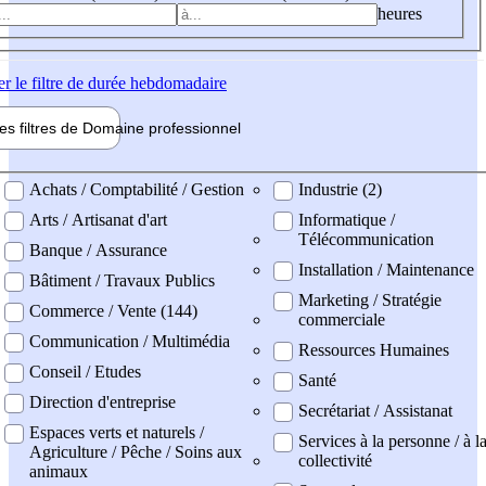
heures
er
le filtre de durée hebdomadaire
les filtres de
Domaine pro
fessionnel
ne professionel
Achats / Comptabilité / Gestion
Industrie (2)
Arts / Artisanat d'art
Informatique /
Télécommunication
Banque / Assurance
Installation / Maintenance
Bâtiment / Travaux Publics
Marketing / Stratégie
Commerce / Vente (144)
commerciale
Communication / Multimédia
Ressources Humaines
Conseil / Etudes
Santé
Direction d'entreprise
Secrétariat / Assistanat
Espaces verts et naturels /
Services à la personne / à l
Agriculture / Pêche / Soins aux
collectivité
animaux