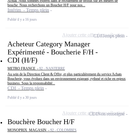
Actual. Nous sommes experts dans le recrutement de profils sur les métiers de
bouche. Nous recherchons un Boucher H/F pour nos...
Intérim - Temps plein
Publié il y a 16 jours
Ajouter cette offre à ma sélection
CDI
Temps plein
Acheteur Category Manager
Expérimenté - Boucherie F/H -
CDI (H/F)
METRO FRANCE -
92 - NANTERRE
Au sein de la Direction Client & Offre, et plus particulièrement du service Achats
Boucherie, vous évoluez dans un environnement exigeant, rythmé et riche en enjeux
business. Sous la responsabilité...
CDI - Temps plein
Publié il y a 30 jours
Ajouter cette offre à ma sélection
CDI
Non renseigné
Bouchère Boucher H/F
MONOPRIX_MAGASIN -
92 - COLOMBES