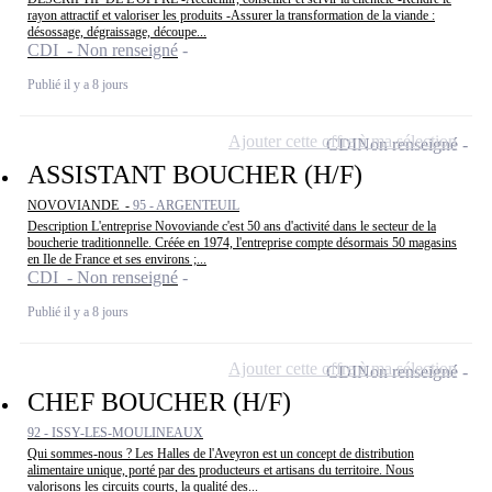
rayon attractif et valoriser les produits -Assurer la transformation de la viande :
désossage, dégraissage, découpe...
CDI - Non renseigné
Publié il y a 8 jours
Ajouter cette offre à ma sélection
CDI
Non renseigné
ASSISTANT BOUCHER (H/F)
NOVOVIANDE -
95 - ARGENTEUIL
Description L'entreprise Novoviande c'est 50 ans d'activité dans le secteur de la
boucherie traditionnelle. Créée en 1974, l'entreprise compte désormais 50 magasins
en Ile de France et ses environs ;...
CDI - Non renseigné
Publié il y a 8 jours
Ajouter cette offre à ma sélection
CDI
Non renseigné
CHEF BOUCHER (H/F)
92 - ISSY-LES-MOULINEAUX
Qui sommes-nous ? Les Halles de l'Aveyron est un concept de distribution
alimentaire unique, porté par des producteurs et artisans du territoire. Nous
valorisons les circuits courts, la qualité des...