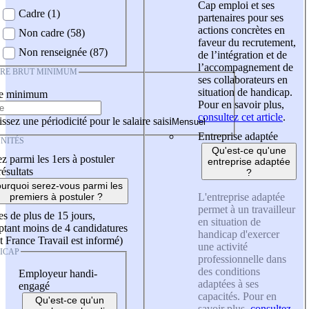
Cap emploi et ses
Cadre (1)
partenaires pour ses
actions concrètes en
Non cadre (58)
faveur du recrutement,
Non renseignée (87)
de l’intégration et de
l’accompagnement de
IRE BRUT MINIMUM
ses collaborateurs en
situation de handicap.
re minimum
Pour en savoir plus,
consultez cet article
.
ssez une périodicité pour le salaire saisi
Entreprise adaptée
NITÉS
Qu'est-ce qu'une
z parmi les 1ers à postuler
entreprise adaptée
résultats
?
urquoi serez-vous parmi les
L'entreprise adaptée
premiers à postuler ?
permet à un travailleur
es de plus de 15 jours,
en situation de
tant moins de 4 candidatures
handicap d'exercer
t France Travail est informé)
une activité
ICAP
professionnelle dans
des conditions
Employeur handi-
adaptées à ses
engagé
capacités. Pour en
Qu'est-ce qu'un
savoir plus,
consultez