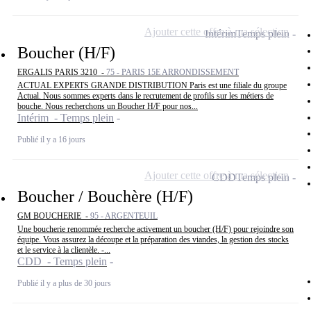
Ajouter cette offre à ma sélection
Intérim
Temps plein
Boucher (H/F)
ERGALIS PARIS 3210 -
75 - PARIS 15E ARRONDISSEMENT
ACTUAL EXPERTS GRANDE DISTRIBUTION Paris est une filiale du groupe
Actual. Nous sommes experts dans le recrutement de profils sur les métiers de
bouche. Nous recherchons un Boucher H/F pour nos...
Intérim - Temps plein
Publié il y a 16 jours
Ajouter cette offre à ma sélection
CDD
Temps plein
Boucher / Bouchère (H/F)
GM BOUCHERIE -
95 - ARGENTEUIL
Une boucherie renommée recherche activement un boucher (H/F) pour rejoindre son
équipe. Vous assurez la découpe et la préparation des viandes, la gestion des stocks
et le service à la clientèle. -...
CDD - Temps plein
Publié il y a plus de 30 jours