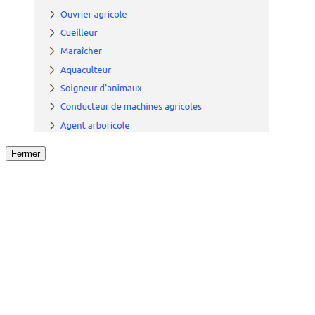
Fermer
Fermer
le détail de l'offre
/
Offre
sur
Offre précéden