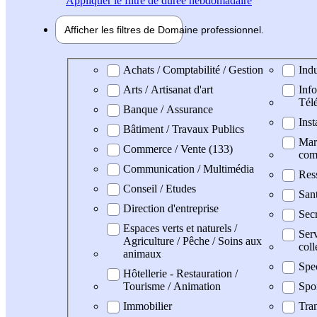
Appliquer
le filtre de durée hebdomadaire
Afficher les filtres de
Domaine pro
fessionnel
Domaine professionel
Achats / Comptabilité / Gestion
Indu
Arts / Artisanat d'art
Info
Tél
Banque / Assurance
Inst
Bâtiment / Travaux Publics
Mark
Commerce / Vente (133)
com
Communication / Multimédia
Res
Conseil / Etudes
San
Direction d'entreprise
Secr
Espaces verts et naturels /
Serv
Agriculture / Pêche / Soins aux
coll
animaux
Spe
Hôtellerie - Restauration /
Tourisme / Animation
Spo
Immobilier
Tran