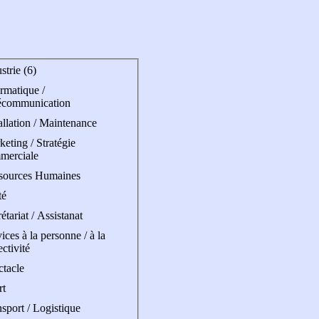
strie (6)
rmatique /
écommunication
allation / Maintenance
eting / Stratégie
merciale
sources Humaines
té
étariat / Assistanat
ices à la personne / à la
ectivité
ctacle
rt
sport / Logistique