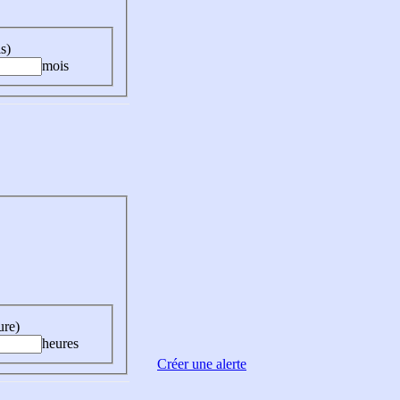
s)
mois
ure)
heures
Créer une alerte