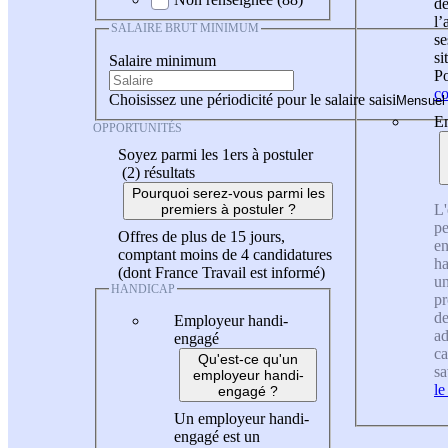
de
l
SALAIRE BRUT MINIMUM
se
si
Salaire minimum
Po
co
Choisissez une périodicité pour le salaire saisi
En
OPPORTUNITÉS
Soyez parmi les 1ers à postuler
(2)
résultats
Pourquoi serez-vous parmi les
L'
premiers à postuler ?
pe
Offres de plus de 15 jours,
en
comptant moins de 4 candidatures
ha
(dont France Travail est informé)
un
HANDICAP
pr
de
Employeur handi-
ad
engagé
ca
Qu'est-ce qu'un
sa
employeur handi-
le
engagé ?
Un employeur handi-
engagé est un