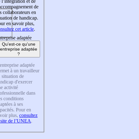
 l’intégration et de
’accompagnement de
s collaborateurs en
tuation de handicap.
ur en savoir plus,
nsultez cet article
.
treprise adaptée
Qu'est-ce qu'une
entreprise adaptée
?
entreprise adaptée
rmet à un travailleur
 situation de
ndicap d'exercer
e activité
ofessionnelle dans
s conditions
aptées à ses
pacités. Pour en
voir plus,
consultez
 site de l’UNEA
.