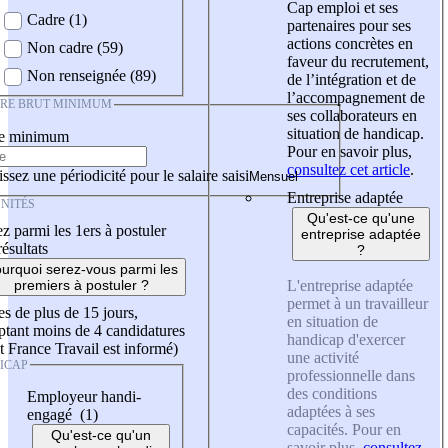
Cap emploi et ses
Cadre (1)
partenaires pour ses
actions concrètes en
Non cadre (59)
faveur du recrutement,
Non renseignée (89)
de l’intégration et de
l’accompagnement de
IRE BRUT MINIMUM
ses collaborateurs en
situation de handicap.
re minimum
Pour en savoir plus,
consultez cet article
.
ssez une périodicité pour le salaire saisi
Entreprise adaptée
NITÉS
Qu'est-ce qu'une
z parmi les 1ers à postuler
entreprise adaptée
résultats
?
urquoi serez-vous parmi les
L'entreprise adaptée
premiers à postuler ?
permet à un travailleur
es de plus de 15 jours,
en situation de
tant moins de 4 candidatures
handicap d'exercer
t France Travail est informé)
une activité
ICAP
professionnelle dans
des conditions
Employeur handi-
adaptées à ses
engagé (1)
capacités. Pour en
Qu'est-ce qu'un
savoir plus,
consultez