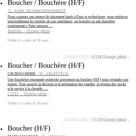
Boucher / Bouchère (H/F)
75 - PARIS 19E ARRONDISSEMENT
Nous sommes une agence de placement basée à Paris et recherchons, pour renforcer
ponctuellement les équipes de nos partenaires, un boucher ou une bouchère
expérimenté.e Votre mission :...
Intérim - Temps plein
Publié il y a plus de 30 jours
Ajouter cette offre à ma sélection
CDD
Temps plein
Boucher / Bouchère (H/F)
GM BOUCHERIE -
95 - ARGENTEUIL
Une boucherie renommée recherche activement un boucher (H/F) pour rejoindre son
équipe. Vous assurez la découpe et la préparation des viandes, la gestion des stocks
et le service à la clientèle. -...
CDD - Temps plein
Publié il y a plus de 30 jours
Ajouter cette offre à ma sélection
CDI
Temps plein
Boucher (H/F)