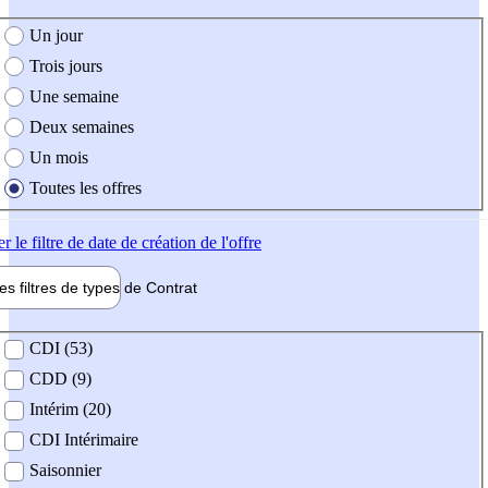
e création de l'offre
Un jour
Trois jours
Une semaine
Deux semaines
Un mois
Toutes les offres
er
le filtre de date de création de l'offre
les filtres de types de
Contrat
de contrat
CDI (53)
CDD (9)
Intérim (20)
CDI Intérimaire
Saisonnier