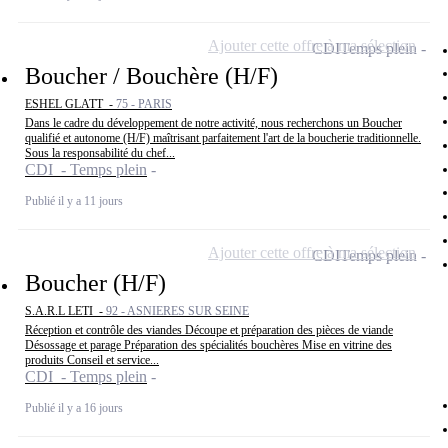
Ajouter cette offre à ma sélection
CDI
Temps plein
Boucher / Bouchère (H/F)
ESHEL GLATT -
75 - PARIS
Dans le cadre du développement de notre activité, nous recherchons un Boucher
qualifié et autonome (H/F) maîtrisant parfaitement l'art de la boucherie traditionnelle.
Sous la responsabilité du chef...
CDI - Temps plein
Publié il y a 11 jours
Ajouter cette offre à ma sélection
CDI
Temps plein
Boucher (H/F)
S.A.R.L LETI -
92 - ASNIERES SUR SEINE
Réception et contrôle des viandes Découpe et préparation des pièces de viande
Désossage et parage Préparation des spécialités bouchères Mise en vitrine des
produits Conseil et service...
CDI - Temps plein
Publié il y a 16 jours