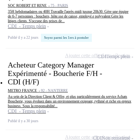
SOC ROBERT ET RENE -
75 - PARIS
35H hebdomadaires ou 40H Travaille l'après-midi jusque 20h30. Gère une équipe
de 6-7 personnes : bouchers, hôte.sse de caisse, employé.e polyvalent Gère les
litiges clients. S'occupe des prises de...
CDI - Temps plein
Publié il y a 22 jours
Soyez parmi les 1ers à postuler
Ajouter cette offre à ma sélection
CDI
Temps plein
Acheteur Category Manager
Expérimenté - Boucherie F/H -
CDI (H/F)
METRO FRANCE -
92 - NANTERRE
Au sein de la Direction Client & Offre, et plus particulièrement du service Achats
Boucherie, vous évoluez dans un environnement exigeant, rythmé et riche en enjeux
business. Sous la responsabilité...
CDI - Temps plein
Publié il y a 30 jours
Ajouter cette offre à ma sélection
CDI
Non renseigné