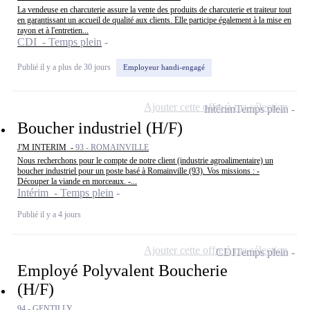
La vendeuse en charcuterie assure la vente des produits de charcuterie et traiteur tout
en garantissant un accueil de qualité aux clients. Elle participe également à la mise en
rayon et à l'entretien...
CDI - Temps plein
Publié il y a plus de 30 jours
Employeur handi-engagé
Ajouter cette offre à ma sélection
Intérim
Temps plein
Boucher industriel (H/F)
J'M INTERIM -
93 - ROMAINVILLE
Nous recherchons pour le compte de notre client (industrie agroalimentaire) un
boucher industriel pour un poste basé à Romainville (93). Vos missions : -
Découper la viande en morceaux. -...
Intérim - Temps plein
Publié il y a 4 jours
Ajouter cette offre à ma sélection
CDI
Temps plein
Employé Polyvalent Boucherie
(H/F)
94 - GENTILLY