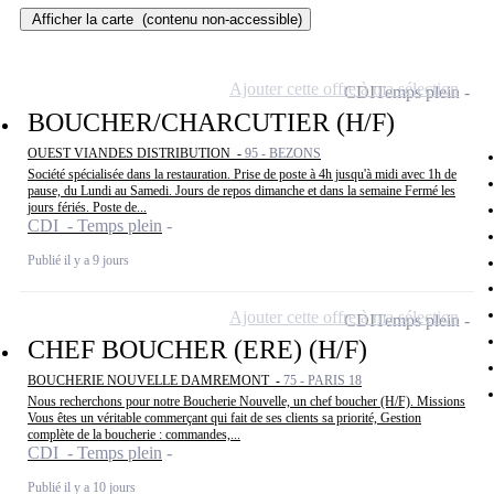
Afficher la carte
(contenu non-accessible)
Ajouter cette offre à ma sélection
CDI
Temps plein
BOUCHER/CHARCUTIER (H/F)
OUEST VIANDES DISTRIBUTION -
95 - BEZONS
Société spécialisée dans la restauration. Prise de poste à 4h jusqu'à midi avec 1h de
pause, du Lundi au Samedi. Jours de repos dimanche et dans la semaine Fermé les
jours fériés. Poste de...
CDI - Temps plein
Publié il y a 9 jours
Ajouter cette offre à ma sélection
CDI
Temps plein
CHEF BOUCHER (ERE) (H/F)
BOUCHERIE NOUVELLE DAMREMONT -
75 - PARIS 18
Nous recherchons pour notre Boucherie Nouvelle, un chef boucher (H/F). Missions
Vous êtes un véritable commerçant qui fait de ses clients sa priorité, Gestion
complète de la boucherie : commandes,...
CDI - Temps plein
Publié il y a 10 jours