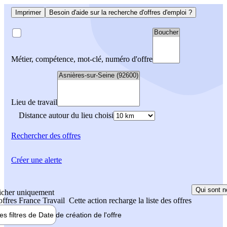
Imprimer
Besoin d'aide sur la recherche d'offres d'emploi ?
Métier, compétence, mot-clé, numéro d'offre
Lieu de travail
Distance autour du lieu choisi
Rechercher
des offres
Créer une alerte
Qui sont n
icher uniquement
 offres France Travail
Cette action recharge la liste des offres
les filtres de
Date de création
de l'offre