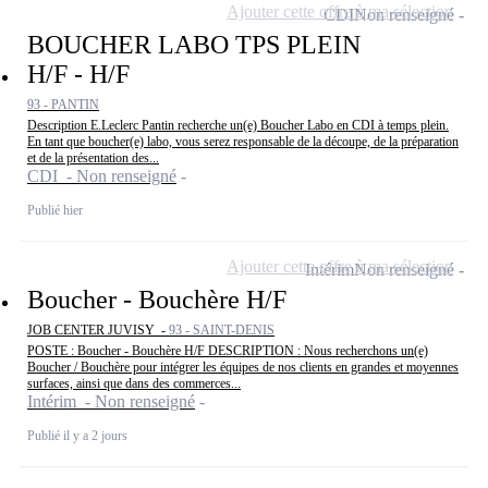
Ajouter cette offre à ma sélection
CDI
Non renseigné
BOUCHER LABO TPS PLEIN
H/F - H/F
93 - PANTIN
Description E.Leclerc Pantin recherche un(e) Boucher Labo en CDI à temps plein.
En tant que boucher(e) labo, vous serez responsable de la découpe, de la préparation
et de la présentation des...
CDI - Non renseigné
Publié hier
Ajouter cette offre à ma sélection
Intérim
Non renseigné
Boucher - Bouchère H/F
JOB CENTER JUVISY -
93 - SAINT-DENIS
POSTE : Boucher - Bouchère H/F DESCRIPTION : Nous recherchons un(e)
Boucher / Bouchère pour intégrer les équipes de nos clients en grandes et moyennes
surfaces, ainsi que dans des commerces...
Intérim - Non renseigné
Publié il y a 2 jours