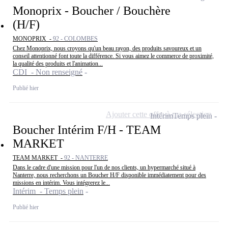
Monoprix - Boucher / Bouchère
(H/F)
MONOPRIX -
92 - COLOMBES
Chez Monoprix, nous croyons qu'un beau rayon, des produits savoureux et un
conseil attentionné font toute la différence. Si vous aimez le commerce de proximité,
la qualité des produits et l'animation...
CDI - Non renseigné
Publié hier
Ajouter cette offre à ma sélection
Intérim
Temps plein
Boucher Intérim F/H - TEAM
MARKET
TEAM MARKET -
92 - NANTERRE
Dans le cadre d'une mission pour l'un de nos clients, un hypermarché situé à
Nanterre, nous recherchons un Boucher H/F disponible immédiatement pour des
missions en intérim. Vous intégrerez le...
Intérim - Temps plein
Publié hier