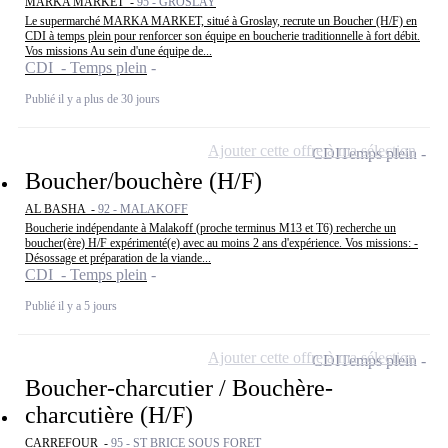
MARKA MARKET -
95 - GROSLAY
Le supermarché MARKA MARKET, situé à Groslay, recrute un Boucher (H/F) en
CDI à temps plein pour renforcer son équipe en boucherie traditionnelle à fort débit.
Vos missions Au sein d'une équipe de...
CDI - Temps plein
Publié il y a plus de 30 jours
Ajouter cette offre à ma sélection
CDI
Temps plein
Boucher/bouchère (H/F)
AL BASHA -
92 - MALAKOFF
Boucherie indépendante à Malakoff (proche terminus M13 et T6) recherche un
boucher(ère) H/F expérimenté(e) avec au moins 2 ans d'expérience. Vos missions: -
Désossage et préparation de la viande...
CDI - Temps plein
Publié il y a 5 jours
Ajouter cette offre à ma sélection
CDI
Temps plein
Boucher-charcutier / Bouchère-
charcutière (H/F)
CARREFOUR -
95 - ST BRICE SOUS FORET