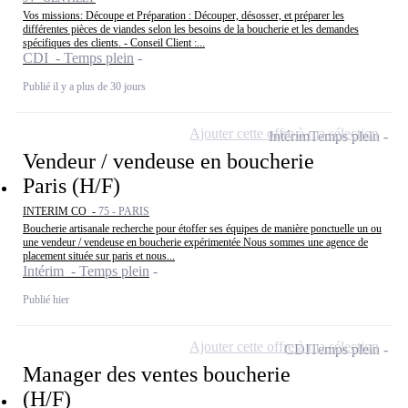
Vos missions: Découpe et Préparation : Découper, désosser, et préparer les
différentes pièces de viandes selon les besoins de la boucherie et les demandes
spécifiques des clients. - Conseil Client :...
CDI - Temps plein
Publié il y a plus de 30 jours
Ajouter cette offre à ma sélection
Intérim
Temps plein
Vendeur / vendeuse en boucherie
Paris (H/F)
INTERIM CO -
75 - PARIS
Boucherie artisanale recherche pour étoffer ses équipes de manière ponctuelle un ou
une vendeur / vendeuse en boucherie expérimentée Nous sommes une agence de
placement située sur paris et nous...
Intérim - Temps plein
Publié hier
Ajouter cette offre à ma sélection
CDI
Temps plein
Manager des ventes boucherie
(H/F)