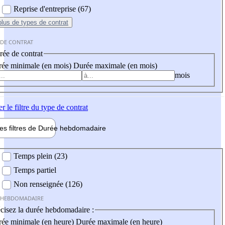
Reprise d'entreprise (67)
plus
de types de contrat
 DE CONTRAT
ée de contrat
ée minimale (en mois)
Durée maximale (en mois)
mois
er
le filtre du type de contrat
les filtres de
Durée hebdo
madaire
 hebdomadaire
Temps plein (23)
Temps partiel
Non renseignée (126)
 HEBDOMADAIRE
cisez la durée hebdomadaire :
ée minimale (en heure)
Durée maximale (en heure)