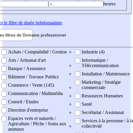
heures
er
le filtre de durée hebdomadaire
les filtres de
Domaine pro
fessionnel
ne professionel
Achats / Comptabilité / Gestion
Industrie (4)
Arts / Artisanat d'art
Informatique /
Télécommunication
Banque / Assurance
Installation / Maintenance
Bâtiment / Travaux Publics
Marketing / Stratégie
Commerce / Vente (145)
commerciale
Communication / Multimédia
Ressources Humaines
Conseil / Etudes
Santé
Direction d'entreprise
Secrétariat / Assistanat
Espaces verts et naturels /
Services à la personne / à l
Agriculture / Pêche / Soins aux
collectivité
animaux