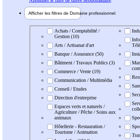
Appliquer
le filtre de durée hebdomadaire
Afficher les filtres de
Domaine pro
fessionnel
Domaine professionel
Achats / Comptabilité /
Indu
Gestion (10)
Info
Arts / Artisanat d'art
Tél
Banque / Assurance (50)
Inst
Bâtiment / Travaux Publics (3)
Mark
com
Commerce / Vente (19)
Res
Communication / Multimédia
San
Conseil / Etudes
Secr
Direction d'entreprise
Serv
Espaces verts et naturels /
coll
Agriculture / Pêche / Soins aux
animaux
Spe
Hôtellerie - Restauration /
Spo
Tourisme / Animation
Tran