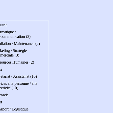
strie
rmatique /
écommunication (3)
allation / Maintenance (2)
eting / Stratégie
merciale (3)
sources Humaines (2)
té
étariat / Assistanat (10)
ices à la personne / à la
ectivité (10)
ctacle
rt
sport / Logistique