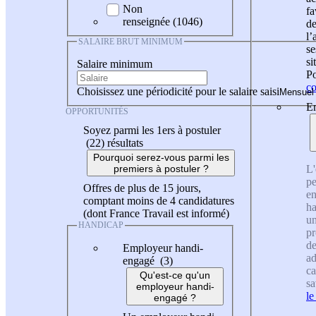
Non
fa
renseignée (1046)
de
l
SALAIRE BRUT MINIMUM
se
si
Salaire minimum
Po
co
Choisissez une périodicité pour le salaire saisi
En
OPPORTUNITÉS
Soyez parmi les 1ers à postuler
(22)
résultats
Pourquoi serez-vous parmi les
L'
premiers à postuler ?
pe
Offres de plus de 15 jours,
en
comptant moins de 4 candidatures
ha
(dont France Travail est informé)
un
HANDICAP
pr
de
Employeur handi-
ad
engagé (3)
ca
Qu'est-ce qu'un
sa
employeur handi-
le
engagé ?