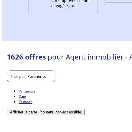
Un employeur handi-
engagé est un
1626 offres
pour Agent immobilier - 
Trier par
Pertinence
Pertinence
Date
Distance
Afficher la carte
(contenu non-accessible)