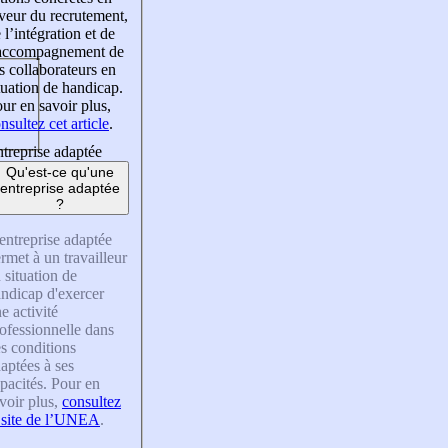
veur du recrutement,
 l’intégration et de
’accompagnement de
s collaborateurs en
tuation de handicap.
ur en savoir plus,
nsultez cet article
.
treprise adaptée
Qu'est-ce qu'une
entreprise adaptée
?
entreprise adaptée
rmet à un travailleur
 situation de
ndicap d'exercer
e activité
ofessionnelle dans
s conditions
aptées à ses
pacités. Pour en
voir plus,
consultez
 site de l’UNEA
.