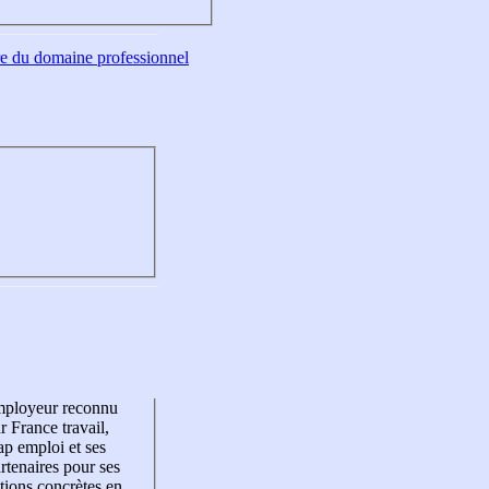
tre du domaine professionnel
mployeur reconnu
r France travail,
p emploi et ses
rtenaires pour ses
tions concrètes en