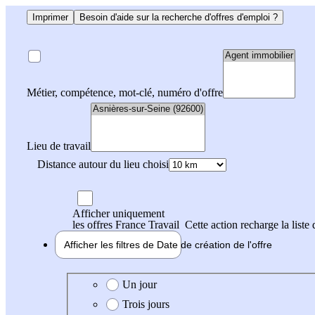
Imprimer
Besoin d'aide sur la recherche d'offres d'emploi ?
Métier, compétence, mot-clé, numéro d'offre
Lieu de travail
Distance autour du lieu choisi
Afficher uniquement
les offres France Travail
Cette action recharge la liste 
Afficher les filtres de
Date de création
de l'offre
Date de création de l'offre
Un jour
Trois jours