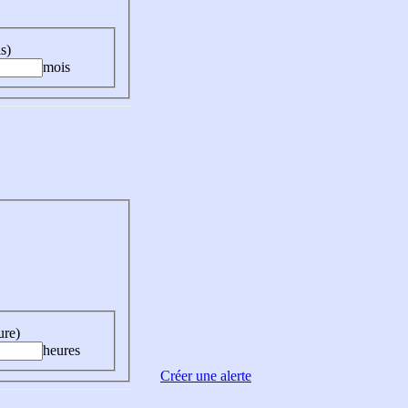
s)
mois
ure)
heures
Créer une alerte