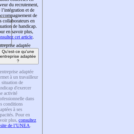
veur du recrutement,
 l’intégration et de
’accompagnement de
s collaborateurs en
tuation de handicap.
ur en savoir plus,
nsultez cet article
.
treprise adaptée
Qu'est-ce qu'une
entreprise adaptée
?
entreprise adaptée
rmet à un travailleur
 situation de
ndicap d'exercer
e activité
ofessionnelle dans
s conditions
aptées à ses
pacités. Pour en
voir plus,
consultez
 site de l’UNEA
.