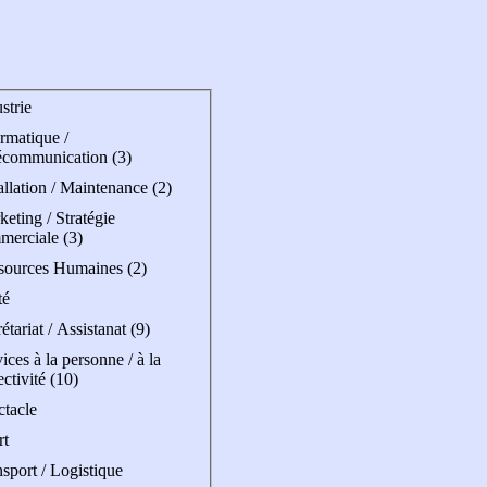
strie
rmatique /
écommunication (3)
allation / Maintenance (2)
eting / Stratégie
merciale (3)
sources Humaines (2)
té
étariat / Assistanat (9)
ices à la personne / à la
ectivité (10)
ctacle
rt
sport / Logistique