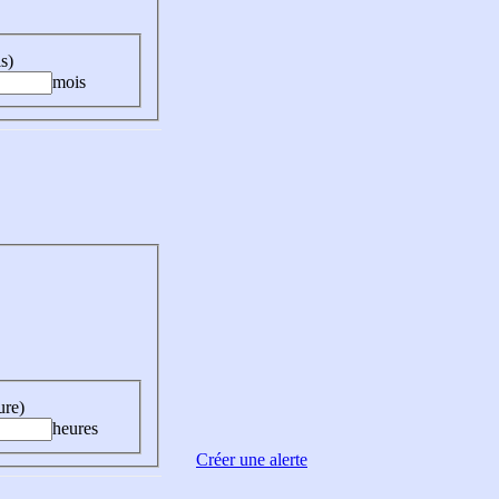
s)
mois
ure)
heures
Créer une alerte