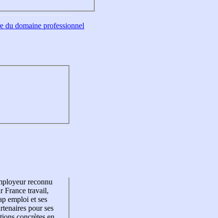
tre du domaine professionnel
mployeur reconnu
r France travail,
p emploi et ses
rtenaires pour ses
tions concrètes en