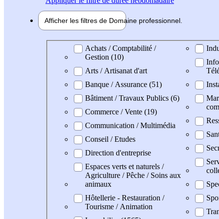
Appliquer
le filtre de durée hebdomadaire
Afficher les filtres de
Domaine pro
fessionnel
Domaine professionel
Achats / Comptabilité /
Indu
Gestion (10)
Info
Arts / Artisanat d'art
Tél
Banque / Assurance (51)
Inst
Bâtiment / Travaux Publics (6)
Mark
com
Commerce / Vente (19)
Res
Communication / Multimédia
San
Conseil / Etudes
Secr
Direction d'entreprise
Serv
Espaces verts et naturels /
coll
Agriculture / Pêche / Soins aux
animaux
Spe
Hôtellerie - Restauration /
Spo
Tourisme / Animation
Tran