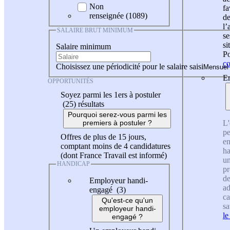
Non
fa
renseignée (1089)
de
l
SALAIRE BRUT MINIMUM
se
si
Salaire minimum
Po
co
Choisissez une périodicité pour le salaire saisi
En
OPPORTUNITÉS
Soyez parmi les 1ers à postuler
(25)
résultats
Pourquoi serez-vous parmi les
L'
premiers à postuler ?
pe
Offres de plus de 15 jours,
en
comptant moins de 4 candidatures
ha
(dont France Travail est informé)
un
HANDICAP
pr
de
Employeur handi-
ad
engagé (3)
ca
Qu'est-ce qu'un
sa
employeur handi-
le
engagé ?