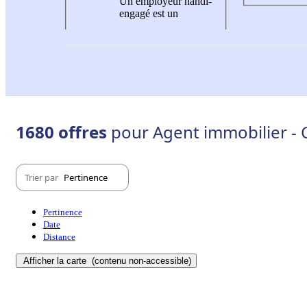
Un employeur handi-
engagé est un
1680 offres
pour Agent immobilier - C
Trier par
Pertinence
Pertinence
Date
Distance
Afficher la carte
(contenu non-accessible)