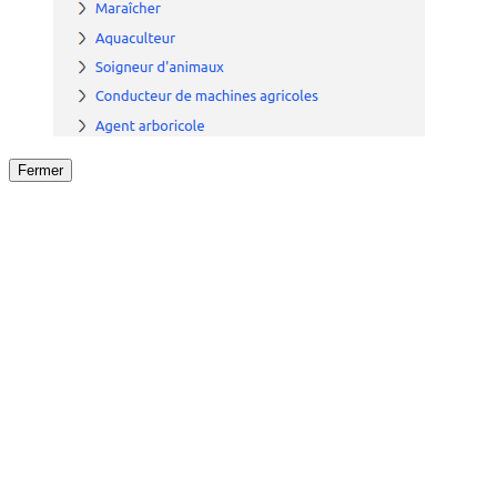
Fermer
Fermer
le détail de l'offre
/
Offre
sur
Offre précéden