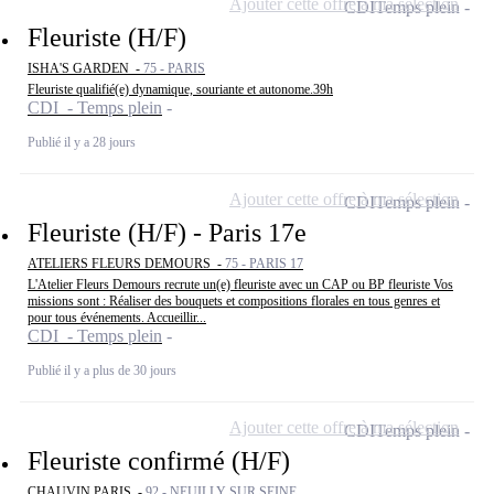
Ajouter cette offre à ma sélection
CDI
Temps plein
Fleuriste (H/F)
ISHA'S GARDEN -
75 - PARIS
Fleuriste qualifié(e) dynamique, souriante et autonome.39h
CDI - Temps plein
Publié il y a 28 jours
Ajouter cette offre à ma sélection
CDI
Temps plein
Fleuriste (H/F) - Paris 17e
ATELIERS FLEURS DEMOURS -
75 - PARIS 17
L'Atelier Fleurs Demours recrute un(e) fleuriste avec un CAP ou BP fleuriste Vos
missions sont : Réaliser des bouquets et compositions florales en tous genres et
pour tous événements. Accueillir...
CDI - Temps plein
Publié il y a plus de 30 jours
Ajouter cette offre à ma sélection
CDI
Temps plein
Fleuriste confirmé (H/F)
CHAUVIN PARIS -
92 - NEUILLY SUR SEINE