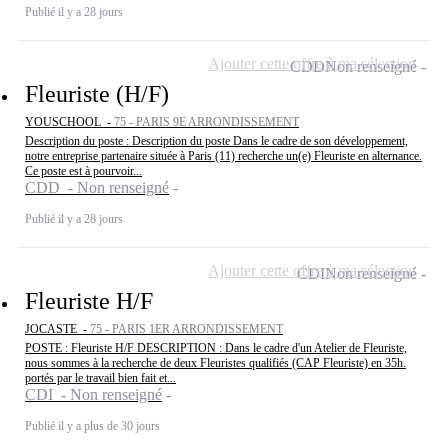
Publié il y a 28 jours
Ajouter cette offre à ma sélection
CDD
Non renseigné
Fleuriste (H/F)
YOUSCHOOL -
75 - PARIS 9E ARRONDISSEMENT
Description du poste : Description du poste Dans le cadre de son développement,
notre entreprise partenaire située à Paris (11) recherche un(e) Fleuriste en alternance.
Ce poste est à pourvoir...
CDD - Non renseigné
Publié il y a 28 jours
Ajouter cette offre à ma sélection
CDI
Non renseigné
Fleuriste H/F
JOCASTE -
75 - PARIS 1ER ARRONDISSEMENT
POSTE : Fleuriste H/F DESCRIPTION : Dans le cadre d'un Atelier de Fleuriste,
nous sommes à la recherche de deux Fleuristes qualifiés (CAP Fleuriste) en 35h.
portés par le travail bien fait et...
CDI - Non renseigné
Publié il y a plus de 30 jours