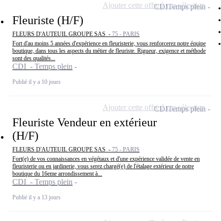
Ajouter cette offre à ma sélection
CDI
Temps plein
Fleuriste (H/F)
FLEURS D'AUTEUIL GROUPE SAS -
75 - PARIS
Fort d'au moins 5 années d'expérience en fleuristerie, vous renforcerez notre équipe
boutique, dans tous les aspects du métier de fleuriste. Rigueur, exigence et méthode
sont des qualités...
CDI - Temps plein
Publié il y a 10 jours
Ajouter cette offre à ma sélection
CDI
Temps plein
Fleuriste Vendeur en extérieur
(H/F)
FLEURS D'AUTEUIL GROUPE SAS -
75 - PARIS
Fort(e) de vos connaissances en végétaux et d'une expérience validée de vente en
fleuristerie ou en jardinerie, vous serez chargé(e) de l'étalage extérieur de notre
boutique du 16eme arrondissement à...
CDI - Temps plein
Publié il y a 13 jours