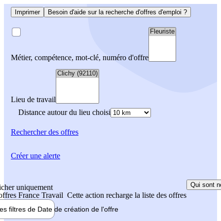
Imprimer
Besoin d'aide sur la recherche d'offres d'emploi ?
Métier, compétence, mot-clé, numéro d'offre
Lieu de travail
Distance autour du lieu choisi
Rechercher
des offres
Créer une alerte
Qui sont n
icher uniquement
 offres France Travail
Cette action recharge la liste des offres
les filtres de
Date de création
de l'offre