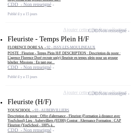
CDD - Non renseigné
Publié il y a 15 jours
Ajouter cette offre à ma sélection
CDD
Non renseigné
Fleuriste - Temps Plein H/F
FLORENCE DORE SA -
92 - ISSY-LES-MOULINEAUX
POSTE : Fleuriste - Temps Plein H/F DESCRIPTION : Description du poste :
L'agence Florence Doré recrute un(e) fleuriste en temps plein pour un groupe
hôtelier. Missions : En tant que...
CDD - Non renseigné
Publié il y a 15 jours
Ajouter cette offre à ma sélection
CDD
Non renseigné
Fleuriste (H/F)
YOUSCHOOL -
93 - AUBERVILLIERS
Description du poste : Offre d'alternance - Fleuriste (Formation à distance avec
YouSchool) Lieu : Aubervilliers (93300) Contrat : Alternance Formation : CAP
Fleuriste (YouSchool - 100% à...
CDD - Non renseigné