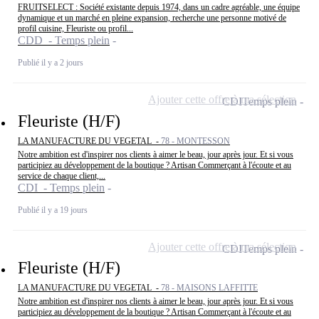
FRUITSELECT : Société existante depuis 1974, dans un cadre agréable, une équipe
dynamique et un marché en pleine expansion, recherche une personne motivé de
profil cuisine, Fleuriste ou profil...
CDD - Temps plein
Publié il y a 2 jours
Ajouter cette offre à ma sélection
CDI
Temps plein
Fleuriste (H/F)
LA MANUFACTURE DU VEGETAL -
78 - MONTESSON
Notre ambition est d'inspirer nos clients à aimer le beau, jour après jour. Et si vous
participiez au développement de la boutique ? Artisan Commerçant à l'écoute et au
service de chaque client,...
CDI - Temps plein
Publié il y a 19 jours
Ajouter cette offre à ma sélection
CDI
Temps plein
Fleuriste (H/F)
LA MANUFACTURE DU VEGETAL -
78 - MAISONS LAFFITTE
Notre ambition est d'inspirer nos clients à aimer le beau, jour après jour. Et si vous
participiez au développement de la boutique ? Artisan Commerçant à l'écoute et au