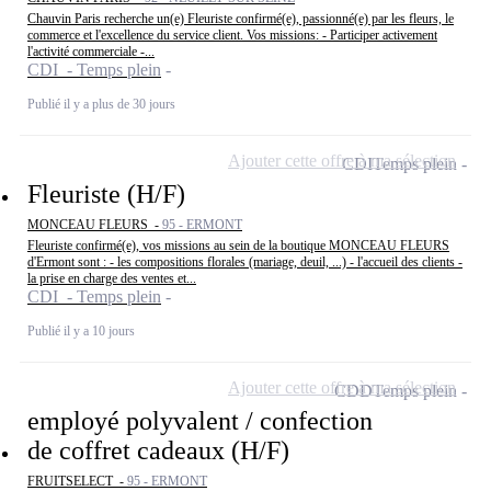
Chauvin Paris recherche un(e) Fleuriste confirmé(e), passionné(e) par les fleurs, le
commerce et l'excellence du service client. Vos missions: - Participer activement
l'activité commerciale -...
CDI - Temps plein
Publié il y a plus de 30 jours
Ajouter cette offre à ma sélection
CDI
Temps plein
Fleuriste (H/F)
MONCEAU FLEURS -
95 - ERMONT
Fleuriste confirmé(e), vos missions au sein de la boutique MONCEAU FLEURS
d'Ermont sont : - les compositions florales (mariage, deuil, ...) - l'accueil des clients -
la prise en charge des ventes et...
CDI - Temps plein
Publié il y a 10 jours
Ajouter cette offre à ma sélection
CDD
Temps plein
employé polyvalent / confection
de coffret cadeaux (H/F)
FRUITSELECT -
95 - ERMONT