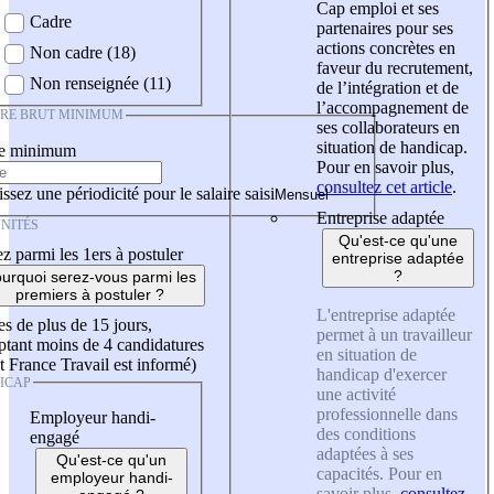
Cap emploi et ses
Cadre
partenaires pour ses
actions concrètes en
Non cadre (18)
faveur du recrutement,
Non renseignée (11)
de l’intégration et de
l’accompagnement de
IRE BRUT MINIMUM
ses collaborateurs en
situation de handicap.
re minimum
Pour en savoir plus,
consultez cet article
.
ssez une périodicité pour le salaire saisi
Entreprise adaptée
NITÉS
Qu'est-ce qu'une
z parmi les 1ers à postuler
entreprise adaptée
?
urquoi serez-vous parmi les
premiers à postuler ?
L'entreprise adaptée
es de plus de 15 jours,
permet à un travailleur
tant moins de 4 candidatures
en situation de
t France Travail est informé)
handicap d'exercer
ICAP
une activité
professionnelle dans
Employeur handi-
des conditions
engagé
adaptées à ses
Qu'est-ce qu'un
capacités. Pour en
employeur handi-
savoir plus,
consultez