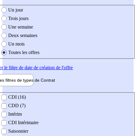
e création de l'offre
Un jour
Trois jours
Une semaine
Deux semaines
Un mois
Toutes les offres
er
le filtre de date de création de l'offre
les filtres de types de
Contrat
de contrat
CDI (16)
CDD (7)
Intérim
CDI Intérimaire
Saisonnier