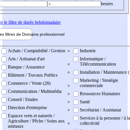
heures
er
le filtre de durée hebdomadaire
les filtres de
Domaine pro
fessionnel
ne professionel
Achats / Comptabilité / Gestion
Industrie
Arts / Artisanat d'art
Informatique /
Télécommunication
Banque / Assurance
Installation / Maintenance (
Bâtiment / Travaux Publics
Marketing / Stratégie
Commerce / Vente (28)
commerciale
Communication / Multimédia
Ressources Humaines
Conseil / Etudes
Santé
Direction d'entreprise
Secrétariat / Assistanat
Espaces verts et naturels /
Services à la personne / à l
Agriculture / Pêche / Soins aux
collectivité
animaux