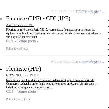
Ajouter cette offre à ma sélection
CDI
Temps plein
Fleuriste (H/F) - CDI (H/F)
AMSHC -
75 - PARIS
Fleuriste de référence à Paris 75015, recrute deux fleuristes pour renforcer les
équipes de sa boutique. Rejoignez une maison passionnée, chaleureuse et exigeante
sur la qualité, au cœur d'un...
CDI - Temps plein
Publié il y a 9 jours
Ajouter cette offre à ma sélection
CDI
Temps plein
Fleuriste (H/F)
GERMINAL -
75 - PARIS
Notre boutique située dans le 15ème arrondissement, à proximité de la rue du
Commerce, recherche un(e) fleuriste pour rejoindre son équipe. Vos missions : -
Création de bouquets et compositions...
CDI - Temps plein
Publié il y a 10 jours