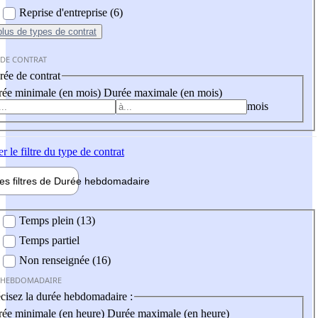
Reprise d'entreprise (6)
plus
de types de contrat
 DE CONTRAT
ée de contrat
ée minimale (en mois)
Durée maximale (en mois)
mois
er
le filtre du type de contrat
les filtres de
Durée hebdo
madaire
 hebdomadaire
Temps plein (13)
Temps partiel
Non renseignée (16)
 HEBDOMADAIRE
cisez la durée hebdomadaire :
ée minimale (en heure)
Durée maximale (en heure)