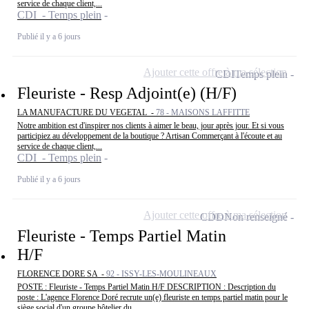
service de chaque client,...
CDI - Temps plein
Publié il y a 6 jours
Ajouter cette offre à ma sélection
CDI
Temps plein
Fleuriste - Resp Adjoint(e) (H/F)
LA MANUFACTURE DU VEGETAL -
78 - MAISONS LAFFITTE
Notre ambition est d'inspirer nos clients à aimer le beau, jour après jour. Et si vous
participiez au développement de la boutique ? Artisan Commerçant à l'écoute et au
service de chaque client,...
CDI - Temps plein
Publié il y a 6 jours
Ajouter cette offre à ma sélection
CDD
Non renseigné
Fleuriste - Temps Partiel Matin
H/F
FLORENCE DORE SA -
92 - ISSY-LES-MOULINEAUX
POSTE : Fleuriste - Temps Partiel Matin H/F DESCRIPTION : Description du
poste : L'agence Florence Doré recrute un(e) fleuriste en temps partiel matin pour le
siège social d'un groupe hôtelier du...