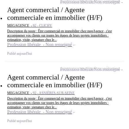
Ajouter cette offre à ma sélection
Profession libérale
Non renseigné
Agent commercial / Agente
commerciale en immobilier (H/F)
MEGAGENCE -
92 - CLICHY
Description du poste : Être commercial en immobilier chez megAgence , c'est
accompagner vos clients sur toutes les étapes de leurs projets immobiliers :
estimation, visite, signature chez le...
Profession libérale - Non renseigné
Publié aujourd'hui
Ajouter cette offre à ma sélection
Profession libérale
Non renseigné
Agent commercial / Agente
commerciale en immobilier (H/F)
MEGAGENCE -
92 - ASNIÈRES-SUR-SEINE
Description du poste : Être commercial en immobilier chez megAgence , c'est
accompagner vos clients sur toutes les étapes de leurs projets immobiliers :
estimation, visite, signature chez le...
Profession libérale - Non renseigné
Publié aujourd'hui