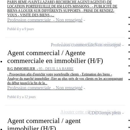
PARIS 8EME (SAINT-LAZARE) RECHERCHE AGENT/AGENT(E) DE
LOCATION PORTEFEUILLE DE 850 LOTS MISSIONS : - PUBLICITÉ DE
BIENS A LOUER SUR DIFFÉRENTS SUPPORTS - PRISE DE RENDEZ-
VOUS - VISITE DES BIENS -...
Profession commerciale - Non renseigné
Publié il y a 9 jours
Ajouter cette offre à ma sélection
Profession commerciale
Non renseigné
Agent commercial / Agente
commerciale en immobilier (H/F)
B.G IMMOBILIER -
95 - DEUIL LA BARRE
- Prospection afin d'enrichir votre portefeuille clients - Estimation des biens -
Analyse du marché immobilier -Etre au plus près de vos clients en les accompagnant
du début jusqu'à la fin de la...
Profession commerciale - Non renseigné
Publié il y a 12 jours
Ajouter cette offre à ma sélection
CDD
Temps plein
Agent commercial / agent
immobilier (H/F)