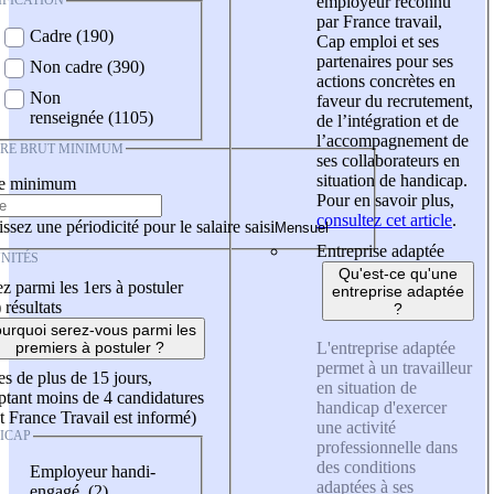
IFICATION
employeur reconnu
par France travail,
Cadre (190)
Cap emploi et ses
partenaires pour ses
Non cadre (390)
actions concrètes en
Non
faveur du recrutement,
renseignée (1105)
de l’intégration et de
l’accompagnement de
IRE BRUT MINIMUM
ses collaborateurs en
situation de handicap.
re minimum
Pour en savoir plus,
consultez cet article
.
ssez une périodicité pour le salaire saisi
Entreprise adaptée
NITÉS
Qu'est-ce qu'une
z parmi les 1ers à postuler
entreprise adaptée
)
résultats
?
urquoi serez-vous parmi les
L'entreprise adaptée
premiers à postuler ?
permet à un travailleur
es de plus de 15 jours,
en situation de
tant moins de 4 candidatures
handicap d'exercer
t France Travail est informé)
une activité
ICAP
professionnelle dans
des conditions
Employeur handi-
adaptées à ses
engagé (2)