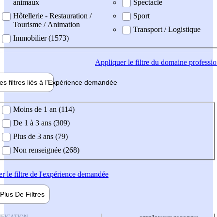
animaux
Spectacle
Hôtellerie - Restauration /
Sport
Tourisme / Animation
Transport / Logistique
Immobilier (1573)
Appliquer
le filtre du domaine professi
es filtres liés à l'
Expérience
demandée
ience demandée
Moins de 1 an (114)
De 1 à 3 ans (309)
Plus de 3 ans (79)
Non renseignée (268)
er
le filtre de l'expérience demandée
Plus De
Filtres