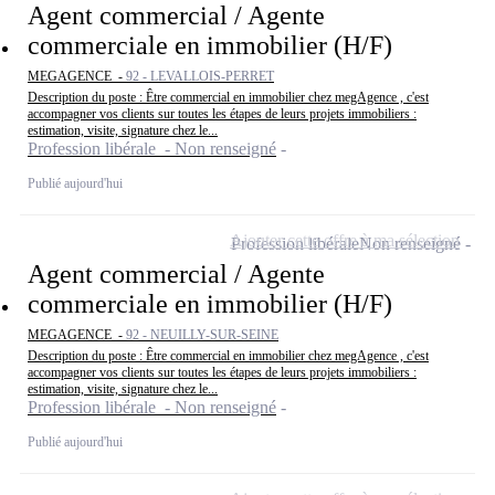
Agent commercial / Agente
commerciale en immobilier (H/F)
MEGAGENCE -
92 - LEVALLOIS-PERRET
Description du poste : Être commercial en immobilier chez megAgence , c'est
accompagner vos clients sur toutes les étapes de leurs projets immobiliers :
estimation, visite, signature chez le...
Profession libérale - Non renseigné
Publié aujourd'hui
Ajouter cette offre à ma sélection
Profession libérale
Non renseigné
Agent commercial / Agente
commerciale en immobilier (H/F)
MEGAGENCE -
92 - NEUILLY-SUR-SEINE
Description du poste : Être commercial en immobilier chez megAgence , c'est
accompagner vos clients sur toutes les étapes de leurs projets immobiliers :
estimation, visite, signature chez le...
Profession libérale - Non renseigné
Publié aujourd'hui