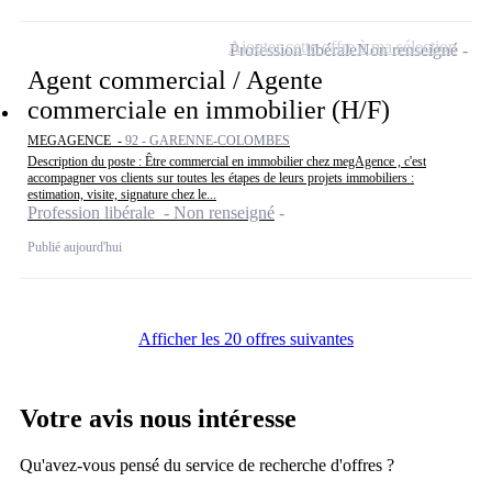
Ajouter cette offre à ma sélection
Profession libérale
Non renseigné
Agent commercial / Agente
commerciale en immobilier (H/F)
MEGAGENCE -
92 - GARENNE-COLOMBES
Description du poste : Être commercial en immobilier chez megAgence , c'est
accompagner vos clients sur toutes les étapes de leurs projets immobiliers :
estimation, visite, signature chez le...
Profession libérale - Non renseigné
Publié aujourd'hui
Afficher les 20 offres suivantes
Votre avis nous intéresse
Qu'avez-vous pensé du service de recherche d'offres ?