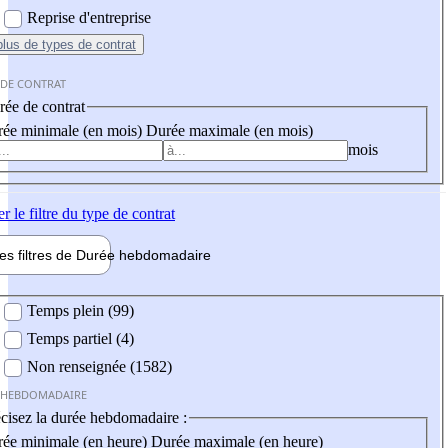
Reprise d'entreprise
plus
de types de contrat
 DE CONTRAT
ée de contrat
ée minimale (en mois)
Durée maximale (en mois)
mois
er
le filtre du type de contrat
les filtres de
Durée hebdo
madaire
 hebdomadaire
Temps plein (99)
Temps partiel (4)
Non renseignée (1582)
 HEBDOMADAIRE
cisez la durée hebdomadaire :
ée minimale (en heure)
Durée maximale (en heure)