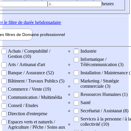
heures
er
le filtre de durée hebdomadaire
les filtres de
Domaine pro
fessionnel
ne professionel
Achats / Comptabilité /
Industrie
Gestion (10)
Informatique /
Arts / Artisanat d'art
Télécommunication (3)
Banque / Assurance (52)
Installation / Maintenance (
Bâtiment / Travaux Publics (5)
Marketing / Stratégie
commerciale (3)
Commerce / Vente (19)
Ressources Humaines (1)
Communication / Multimédia
Santé
Conseil / Etudes
Secrétariat / Assistanat (8)
Direction d'entreprise
Services à la personne / à l
Espaces verts et naturels /
collectivité (10)
Agriculture / Pêche / Soins aux