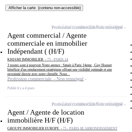
Afficher la carte
(contenu non-accessible)
Ajouter cette offre à ma sélection
Profession commerciale
Non renseigné
Agent commercial / Agente
commerciale en immobilier
Indépendant ( (H/F)
KHIAMI IMMOBILIER -
75 - PARIS 14
3 postes sont à pourvoir Notre agence : Située à Paris 14eme , Guy Hoquet
bénéficie d'un emplacement stratégique offrant une visibilité optimale et une
proximité directe avec notre clientèle. Nous...
Profession commerciale - Non renseigné
Publié il y a 4 jours
Ajouter cette offre à ma sélection
Profession commerciale
Non renseigné
Agent / Agente de location
immobilière H/F (H/F)
GROUPE IMMOBILIER EUROPE -
75 - PARIS 8E ARRONDISSEMENT