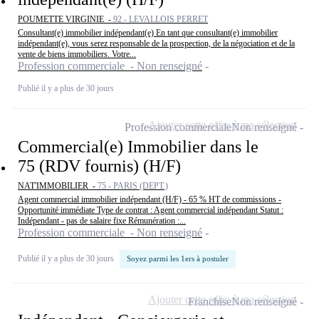
POUMETTE VIRGINIE -
92 - LEVALLOIS PERRET
Consultant(e) immobilier indépendant(e) En tant que consultant(e) immobilier
indépendant(e), vous serez responsable de la prospection, de la négociation et de la
vente de biens immobiliers. Votre...
Profession commerciale - Non renseigné
Publié il y a plus de 30 jours
Ajouter cette offre à ma sélection
Profession commerciale
Non renseigné
Commercial(e) Immobilier dans le
75 (RDV fournis) (H/F)
NAT'IMMOBILIER -
75 - PARIS (DEPT.)
Agent commercial immobilier indépendant (H/F) - 65 % HT de commissions -
Opportunité immédiate Type de contrat : Agent commercial indépendant Statut :
Indépendant - pas de salaire fixe Rémunération :...
Profession commerciale - Non renseigné
Publié il y a plus de 30 jours
Soyez parmi les 1ers à postuler
Ajouter cette offre à ma sélection
Franchise
Non renseigné