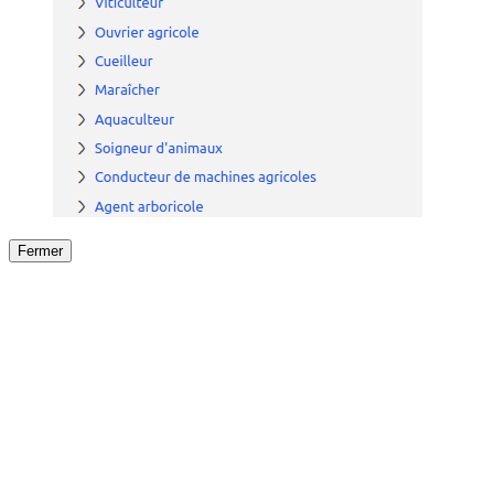
Fermer
Fermer
le détail de l'offre
/
Offre
sur
Offre précéden