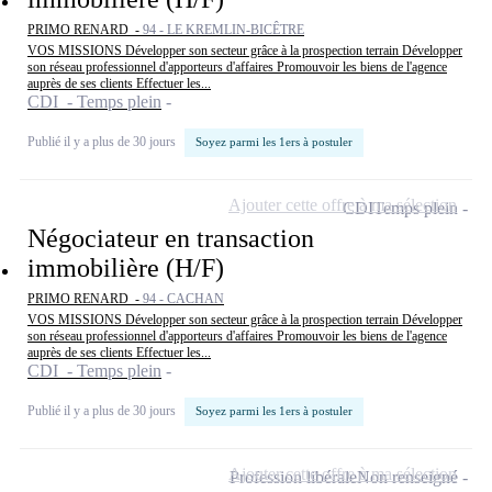
PRIMO RENARD -
94 - LE KREMLIN-BICÊTRE
VOS MISSIONS Développer son secteur grâce à la prospection terrain Développer
son réseau professionnel d'apporteurs d'affaires Promouvoir les biens de l'agence
auprès de ses clients Effectuer les...
CDI - Temps plein
Publié il y a plus de 30 jours
Soyez parmi les 1ers à postuler
Ajouter cette offre à ma sélection
CDI
Temps plein
Négociateur en transaction
immobilière (H/F)
PRIMO RENARD -
94 - CACHAN
VOS MISSIONS Développer son secteur grâce à la prospection terrain Développer
son réseau professionnel d'apporteurs d'affaires Promouvoir les biens de l'agence
auprès de ses clients Effectuer les...
CDI - Temps plein
Publié il y a plus de 30 jours
Soyez parmi les 1ers à postuler
Ajouter cette offre à ma sélection
Profession libérale
Non renseigné