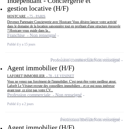
Indépendant - Conciergerie et
gestion locative (H/F)
HOSTCARE -
75 - PARIS
Devenez Partenaire Conciergerie avec Hostcare Vous désirez lancer votre activité
dans le domaine de la location saisonnière tout en profitant d'une structure éprouvée
? Hostcare vous guide dans la...
Franchise - Non renseigné
Publié il y a 15 jours
Ajouter cette offre à ma sélection
Profession commerciale
Non renseigné
Agent immobilier (H/F)
LAFORET IMMOBILIER -
78 - LE VESINET
Vous ne venez pas forcément de l'immobilier. C'est peut-être votre meilleur atout.
Laforêt Le Vésinet recrute des conseillers immobiliers - et ce qui nous intéresse
avant tout, ce n'est pas votre CV...
Profession commerciale - Non renseigné
Publié il y a 2 jours
Ajouter cette offre à ma sélection
Profession libérale
Non renseigné
Agent immobilier (H/F)