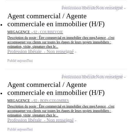
Ajouter cette offre à ma sélection
Profession libérale
Non renseigné
Agent commercial / Agente
commerciale en immobilier (H/F)
MEGAGENCE -
92 - COURBEVOIE
Description du poste : Être commercial en immobilier chez megAgence , c'est
accompagner vos clients sur toutes les étapes de leurs projets immobiliers :
estimation, visite, signature chez le...
Profession libérale - Non renseigné
Publié aujourd'hui
Ajouter cette offre à ma sélection
Profession libérale
Non renseigné
Agent commercial / Agente
commerciale en immobilier (H/F)
MEGAGENCE -
92 - BOIS-COLOMBES
Description du poste : Être commercial en immobilier chez megAgence , c'est
accompagner vos clients sur toutes les étapes de leurs projets immobiliers :
estimation, visite, signature chez le...
Profession libérale - Non renseigné
Publié aujourd'hui