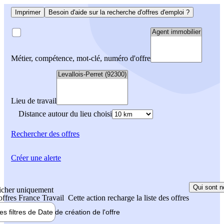
Imprimer
Besoin d'aide sur la recherche d'offres d'emploi ?
Métier, compétence, mot-clé, numéro d'offre
Lieu de travail
Distance autour du lieu choisi
Rechercher
des offres
Créer une alerte
Qui sont n
icher uniquement
 offres France Travail
Cette action recharge la liste des offres
les filtres de
Date de création
de l'offre