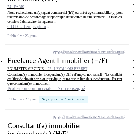
75 - PARIS
Nous recherchons un(e) agent commercial (h/f) ou un(e) agent immobilier(e) pour
une mission de démarchage téléphonique d'une durée de une semaine. La mission
consiste à démarcher les agences...
CDD - Temps plein
Publié il y a 23 jours
Ajouter cette offre à ma sélection
Profession commerciale
Non renseigné
Freelance Agent Immobilier (H/F)
POUMETTE VIRGINIE -
92 - LEVALLOIS PERRET
Consultant(e) immobilier indépendant(e) Offre d'emploi non salarié- "Le candidat
est libre de choisir son statut juridique, et n'a aucun lien de subordination" En tant
que consultant(e) immobilier...
Profession commerciale - Non renseigné
Publié il y a 22 jours
Soyez parmi les 1ers à postuler
Ajouter cette offre à ma sélection
Profession commerciale
Non renseigné
Consultant(e) immobilier
indépendant(e) (H/F)