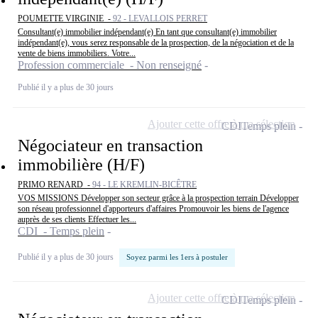
POUMETTE VIRGINIE -
92 - LEVALLOIS PERRET
Consultant(e) immobilier indépendant(e) En tant que consultant(e) immobilier
indépendant(e), vous serez responsable de la prospection, de la négociation et de la
vente de biens immobiliers. Votre...
Profession commerciale - Non renseigné
Publié il y a plus de 30 jours
Ajouter cette offre à ma sélection
CDI
Temps plein
Négociateur en transaction
immobilière (H/F)
PRIMO RENARD -
94 - LE KREMLIN-BICÊTRE
VOS MISSIONS Développer son secteur grâce à la prospection terrain Développer
son réseau professionnel d'apporteurs d'affaires Promouvoir les biens de l'agence
auprès de ses clients Effectuer les...
CDI - Temps plein
Publié il y a plus de 30 jours
Soyez parmi les 1ers à postuler
Ajouter cette offre à ma sélection
CDI
Temps plein