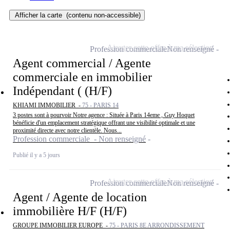
Afficher la carte
(contenu non-accessible)
Ajouter cette offre à ma sélection
Profession commerciale
Non renseigné
Agent commercial / Agente
commerciale en immobilier
Indépendant ( (H/F)
KHIAMI IMMOBILIER -
75 - PARIS 14
3 postes sont à pourvoir Notre agence : Située à Paris 14eme , Guy Hoquet
bénéficie d'un emplacement stratégique offrant une visibilité optimale et une
proximité directe avec notre clientèle. Nous...
Profession commerciale - Non renseigné
Publié il y a 5 jours
Ajouter cette offre à ma sélection
Profession commerciale
Non renseigné
Agent / Agente de location
immobilière H/F (H/F)
GROUPE IMMOBILIER EUROPE -
75 - PARIS 8E ARRONDISSEMENT