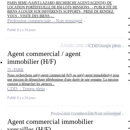
PARIS 8EME (SAINT-LAZARE) RECHERCHE AGENT/AGENT(E) DE
LOCATION PORTEFEUILLE DE 850 LOTS MISSIONS : - PUBLICITÉ DE
BIENS A LOUER SUR DIFFÉRENTS SUPPORTS - PRISE DE RENDEZ-
VOUS - VISITE DES BIENS -...
Profession commerciale - Non renseigné
Publié il y a 10 jours
Ajouter cette offre à ma sélection
CDD
Temps plein
Agent commercial / agent
immobilier (H/F)
75 - PARIS
Nous recherchons un(e) agent commercial (h/f) ou un(e) agent immobilier(e) pour
une mission de démarchage téléphonique d'une durée de une semaine. La mission
consiste à démarcher les agences...
CDD - Temps plein
Publié il y a 24 jours
Ajouter cette offre à ma sélection
Profession commerciale
Non renseigné
Agent commercial immobilier
versailles (H/F)