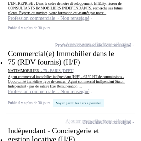
L'ENTREPRISE : Dans le cadre de notre développement, EffiCity, réseau de
CONSULTANTS IMMOBILIERS INDÉPENDANTS, recherche ses futurs
talents. Experts ou novices, votre formation est assurée par notre...
Profession commerciale - Non renseigné
Publié il y a plus de 30 jours
Ajouter cette offre à ma sélection
Profession commerciale
Non renseigné
Commercial(e) Immobilier dans le
75 (RDV fournis) (H/F)
NAT'IMMOBILIER -
75 - PARIS (DEPT.)
Agent commercial immobilier indépendant (H/F) - 65 % HT de commissions -
Opportunité immédiate Type de contrat : Agent commercial indépendant Statut :
Indépendant - pas de salaire fixe Rémunération :...
Profession commerciale - Non renseigné
Publié il y a plus de 30 jours
Soyez parmi les 1ers à postuler
Ajouter cette offre à ma sélection
Franchise
Non renseigné
Indépendant - Conciergerie et
gestion locative (H/F)