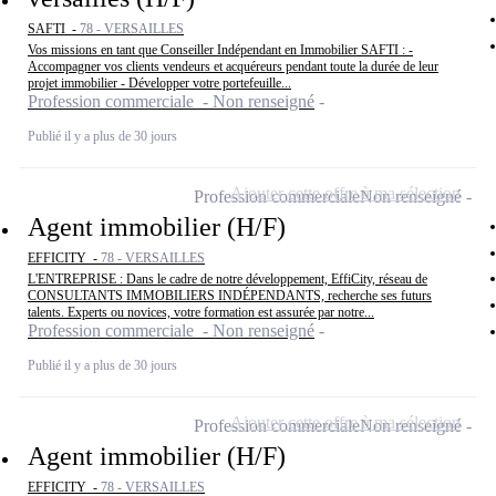
SAFTI -
78 - VERSAILLES
Vos missions en tant que Conseiller Indépendant en Immobilier SAFTI : -
Accompagner vos clients vendeurs et acquéreurs pendant toute la durée de leur
projet immobilier - Développer votre portefeuille...
Profession commerciale - Non renseigné
Publié il y a plus de 30 jours
Ajouter cette offre à ma sélection
Profession commerciale
Non renseigné
Agent immobilier (H/F)
EFFICITY -
78 - VERSAILLES
L'ENTREPRISE : Dans le cadre de notre développement, EffiCity, réseau de
CONSULTANTS IMMOBILIERS INDÉPENDANTS, recherche ses futurs
talents. Experts ou novices, votre formation est assurée par notre...
Profession commerciale - Non renseigné
Publié il y a plus de 30 jours
Ajouter cette offre à ma sélection
Profession commerciale
Non renseigné
Agent immobilier (H/F)
EFFICITY -
78 - VERSAILLES