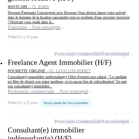
HOSTCARE -
75 - PARIS
Devenez Partenaire Conciergerie avec Hostcare Vous désirez lancer votre activité
dans le domaine de la location saisonnière tout en profitant d'une structure éprouvée
? Hostcare vous guide dans la...
Franchise - Non renseigné
Publié il y a 16 jours
Ajouter cette offre à ma sélection
Profession commerciale
Non renseigné
Freelance Agent Immobilier (H/F)
POUMETTE VIRGINIE -
92 - LEVALLOIS PERRET
Consultant(e) immobilier indépendant(e) Offre d'emploi non salarié- "Le candidat
est libre de choisir son statut juridique, et n'a aucun lien de subordination" En tant
que consultant(e) immobilier...
Profession commerciale - Non renseigné
Publié il y a 23 jours
Soyez parmi les 1ers à postuler
Ajouter cette offre à ma sélection
Profession commerciale
Non renseigné
Consultant(e) immobilier
indépendant(e) (H/F)