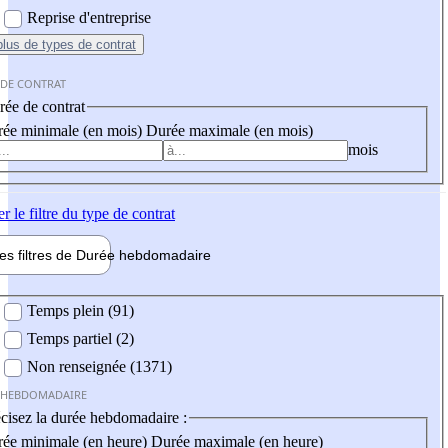
Reprise d'entreprise
plus
de types de contrat
 DE CONTRAT
ée de contrat
ée minimale (en mois)
Durée maximale (en mois)
mois
er
le filtre du type de contrat
les filtres de
Durée hebdo
madaire
 hebdomadaire
Temps plein (91)
Temps partiel (2)
Non renseignée (1371)
 HEBDOMADAIRE
cisez la durée hebdomadaire :
ée minimale (en heure)
Durée maximale (en heure)