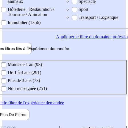
animaux
Spectacle
Hôtellerie - Restauration /
Sport
Tourisme / Animation
Transport / Logistique
Immobilier (1356)
Appliquer
le filtre du domaine professi
es filtres liés à l'
Expérience
demandée
ience demandée
Moins de 1 an (98)
De 1 à 3 ans (291)
Plus de 3 ans (73)
Non renseignée (251)
er
le filtre de l'expérience demandée
Plus De
Filtres