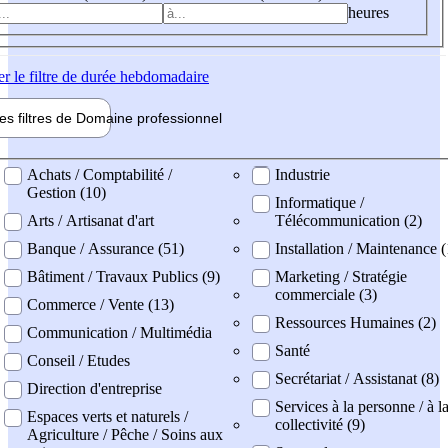
heures
er
le filtre de durée hebdomadaire
les filtres de
Domaine pro
fessionnel
ne professionel
Achats / Comptabilité /
Industrie
Gestion (10)
Informatique /
Arts / Artisanat d'art
Télécommunication (2)
Banque / Assurance (51)
Installation / Maintenance (
Bâtiment / Travaux Publics (9)
Marketing / Stratégie
commerciale (3)
Commerce / Vente (13)
Ressources Humaines (2)
Communication / Multimédia
Santé
Conseil / Etudes
Secrétariat / Assistanat (8)
Direction d'entreprise
Services à la personne / à l
Espaces verts et naturels /
collectivité (9)
Agriculture / Pêche / Soins aux