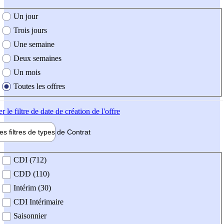
e création de l'offre
Un jour
Trois jours
Une semaine
Deux semaines
Un mois
Toutes les offres
er
le filtre de date de création de l'offre
les filtres de types de
Contrat
de contrat
CDI (712)
CDD (110)
Intérim (30)
CDI Intérimaire
Saisonnier