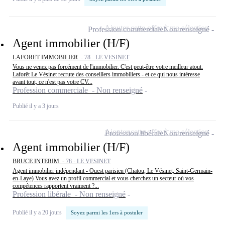
Ajouter cette offre à ma sélection
Profession commerciale
Non renseigné
Agent immobilier (H/F)
LAFORET IMMOBILIER -
78 - LE VESINET
Vous ne venez pas forcément de l'immobilier. C'est peut-être votre meilleur atout.
Laforêt Le Vésinet recrute des conseillers immobiliers - et ce qui nous intéresse
avant tout, ce n'est pas votre CV...
Profession commerciale - Non renseigné
Publié il y a 3 jours
Ajouter cette offre à ma sélection
Profession libérale
Non renseigné
Agent immobilier (H/F)
BRUCE INTERIM -
78 - LE VESINET
Agent immobilier indépendant - Ouest parisien (Chatou, Le Vésinet, Saint-Germain-
en-Laye) Vous avez un profil commercial et vous cherchez un secteur où vos
compétences rapportent vraiment ?...
Profession libérale - Non renseigné
Publié il y a 20 jours
Soyez parmi les 1ers à postuler