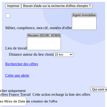
Imprimer
Besoin d'aide sur la recherche d'offres d'emploi ?
Métier, compétence, mot-clé, numéro d'offre
Lieu de travail
Distance autour du lieu choisi
Rechercher
des offres
Créer une alerte
Qui sont n
icher uniquement
 offres France Travail
Cette action recharge la liste des offres
les filtres de
Date de création
de l'offre