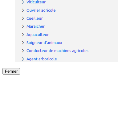
Fermer
Fermer
le détail de l'offre
/
Offre
sur
Offre précéden