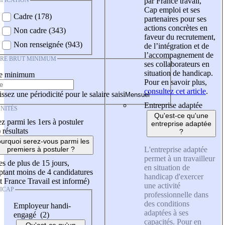
IFICATION
par France travail,
Cap emploi et ses
Cadre (178)
partenaires pour ses
actions concrètes en
Non cadre (343)
faveur du recrutement,
Non renseignée (943)
de l’intégration et de
l’accompagnement de
IRE BRUT MINIMUM
ses collaborateurs en
situation de handicap.
re minimum
Pour en savoir plus,
consultez cet article
.
ssez une périodicité pour le salaire saisi
Entreprise adaptée
NITÉS
Qu'est-ce qu'une
z parmi les 1ers à postuler
entreprise adaptée
)
résultats
?
urquoi serez-vous parmi les
L'entreprise adaptée
premiers à postuler ?
permet à un travailleur
es de plus de 15 jours,
en situation de
tant moins de 4 candidatures
handicap d'exercer
t France Travail est informé)
une activité
ICAP
professionnelle dans
des conditions
Employeur handi-
adaptées à ses
engagé (2)
capacités. Pour en
Qu'est-ce qu'un