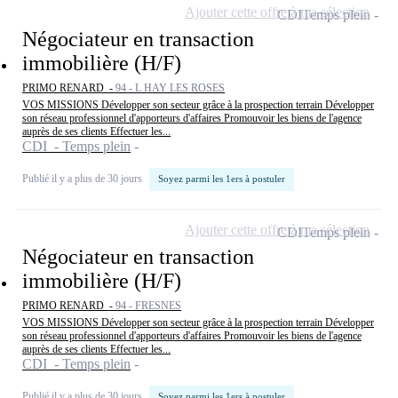
Ajouter cette offre à ma sélection
CDI
Temps plein
Négociateur en transaction
immobilière (H/F)
PRIMO RENARD -
94 - L HAY LES ROSES
VOS MISSIONS Développer son secteur grâce à la prospection terrain Développer
son réseau professionnel d'apporteurs d'affaires Promouvoir les biens de l'agence
auprès de ses clients Effectuer les...
CDI - Temps plein
Publié il y a plus de 30 jours
Soyez parmi les 1ers à postuler
Ajouter cette offre à ma sélection
CDI
Temps plein
Négociateur en transaction
immobilière (H/F)
PRIMO RENARD -
94 - FRESNES
VOS MISSIONS Développer son secteur grâce à la prospection terrain Développer
son réseau professionnel d'apporteurs d'affaires Promouvoir les biens de l'agence
auprès de ses clients Effectuer les...
CDI - Temps plein
Publié il y a plus de 30 jours
Soyez parmi les 1ers à postuler