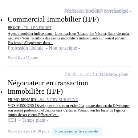
Ajouter cette offre à ma sélection
Profession libérale
Non renseigné
Commercial Immobilier (H/F)
BRUCE -
78 - LE VESINET
Agent immobilier indépendant - Ouest parisien (Chatou, Le Vésinet, Saint-Germain-
en-Laye) Nous recrutons des agents immobiliers indépendants sur l'ouest parisien.
Pas besoin d'expérience dans...
Profession libérale - Non renseigné
Publié il y a 11 jours
Ajouter cette offre à ma sélection
CDI
Temps plein
Négociateur en transaction
immobilière (H/F)
PRIMO RENARD -
94 - VITRY SUR SEINE
VOS MISSIONS Développer son secteur grâce à la prospection terrain Développer
son réseau professionnel d'apporteurs d'affaires Promouvoir les biens de l'agence
auprès de ses clients Effectuer les...
CDI - Temps plein
Publié il y a plus de 30 jours
Soyez parmi les 1ers à postuler