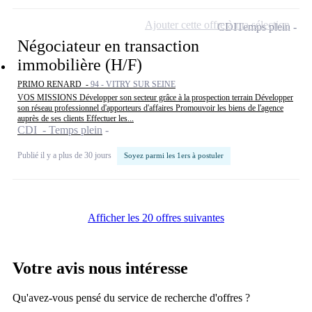
Ajouter cette offre à ma sélection
CDI
Temps plein
Négociateur en transaction
immobilière (H/F)
PRIMO RENARD -
94 - VITRY SUR SEINE
VOS MISSIONS Développer son secteur grâce à la prospection terrain Développer
son réseau professionnel d'apporteurs d'affaires Promouvoir les biens de l'agence
auprès de ses clients Effectuer les...
CDI - Temps plein
Publié il y a plus de 30 jours
Soyez parmi les 1ers à postuler
Afficher les 20 offres suivantes
Votre avis nous intéresse
Qu'avez-vous pensé du service de recherche d'offres ?