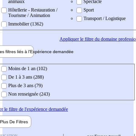
animaux
Spectacle
Hôtellerie - Restauration /
Sport
Tourisme / Animation
Transport / Logistique
Immobilier (1362)
Appliquer
le filtre du domaine professi
es filtres liés à l'
Expérience
demandée
ience demandée
Moins de 1 an (102)
De 1 à 3 ans (288)
Plus de 3 ans (79)
Non renseignée (243)
er
le filtre de l'expérience demandée
Plus De
Filtres