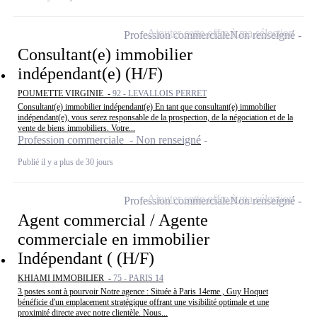
Ajouter cette offre à ma sélection
Profession commerciale
Non renseigné
Consultant(e) immobilier
indépendant(e) (H/F)
POUMETTE VIRGINIE -
92 - LEVALLOIS PERRET
Consultant(e) immobilier indépendant(e) En tant que consultant(e) immobilier
indépendant(e), vous serez responsable de la prospection, de la négociation et de la
vente de biens immobiliers. Votre...
Profession commerciale - Non renseigné
Publié il y a plus de 30 jours
Ajouter cette offre à ma sélection
Profession commerciale
Non renseigné
Agent commercial / Agente
commerciale en immobilier
Indépendant ( (H/F)
KHIAMI IMMOBILIER -
75 - PARIS 14
3 postes sont à pourvoir Notre agence : Située à Paris 14eme , Guy Hoquet
bénéficie d'un emplacement stratégique offrant une visibilité optimale et une
proximité directe avec notre clientèle. Nous...