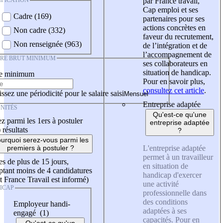
IFICATION
par France travail,
Cap emploi et ses
Cadre (169)
partenaires pour ses
actions concrètes en
Non cadre (332)
faveur du recrutement,
Non renseignée (963)
de l’intégration et de
l’accompagnement de
IRE BRUT MINIMUM
ses collaborateurs en
situation de handicap.
re minimum
Pour en savoir plus,
consultez cet article
.
ssez une périodicité pour le salaire saisi
Entreprise adaptée
NITÉS
Qu'est-ce qu'une
z parmi les 1ers à postuler
entreprise adaptée
)
résultats
?
urquoi serez-vous parmi les
L'entreprise adaptée
premiers à postuler ?
permet à un travailleur
es de plus de 15 jours,
en situation de
tant moins de 4 candidatures
handicap d'exercer
t France Travail est informé)
une activité
ICAP
professionnelle dans
des conditions
Employeur handi-
adaptées à ses
engagé (1)
capacités. Pour en
Qu'est-ce qu'un