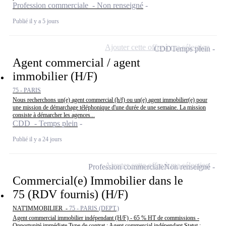
Profession commerciale - Non renseigné
Publié il y a 5 jours
Ajouter cette offre à ma sélection
CDD
Temps plein
Agent commercial / agent
immobilier (H/F)
75 - PARIS
Nous recherchons un(e) agent commercial (h/f) ou un(e) agent immobilier(e) pour
une mission de démarchage téléphonique d'une durée de une semaine. La mission
consiste à démarcher les agences...
CDD - Temps plein
Publié il y a 24 jours
Ajouter cette offre à ma sélection
Profession commerciale
Non renseigné
Commercial(e) Immobilier dans le
75 (RDV fournis) (H/F)
NAT'IMMOBILIER -
75 - PARIS (DEPT.)
Agent commercial immobilier indépendant (H/F) - 65 % HT de commissions -
Opportunité immédiate Type de contrat : Agent commercial indépendant Statut :