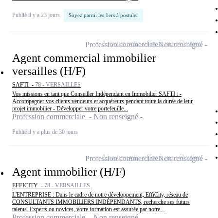
Publié il y a 23 jours
Soyez parmi les 1ers à postuler
Ajouter cette offre à ma sélection
Profession commerciale
Non renseigné
Agent commercial immobilier
versailles (H/F)
SAFTI -
78 - VERSAILLES
Vos missions en tant que Conseiller Indépendant en Immobilier SAFTI : -
Accompagner vos clients vendeurs et acquéreurs pendant toute la durée de leur
projet immobilier - Développer votre portefeuille...
Profession commerciale - Non renseigné
Publié il y a plus de 30 jours
Ajouter cette offre à ma sélection
Profession commerciale
Non renseigné
Agent immobilier (H/F)
EFFICITY -
78 - VERSAILLES
L'ENTREPRISE : Dans le cadre de notre développement, EffiCity, réseau de
CONSULTANTS IMMOBILIERS INDÉPENDANTS, recherche ses futurs
talents. Experts ou novices, votre formation est assurée par notre...
Profession commerciale - Non renseigné