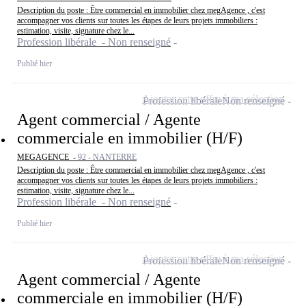
Description du poste : Être commercial en immobilier chez megAgence , c'est
accompagner vos clients sur toutes les étapes de leurs projets immobiliers :
estimation, visite, signature chez le...
Profession libérale - Non renseigné
Publié hier
Ajouter cette offre à ma sélection
Profession libérale
Non renseigné
Agent commercial / Agente
commerciale en immobilier (H/F)
MEGAGENCE -
92 - NANTERRE
Description du poste : Être commercial en immobilier chez megAgence , c'est
accompagner vos clients sur toutes les étapes de leurs projets immobiliers :
estimation, visite, signature chez le...
Profession libérale - Non renseigné
Publié hier
Ajouter cette offre à ma sélection
Profession libérale
Non renseigné
Agent commercial / Agente
commerciale en immobilier (H/F)