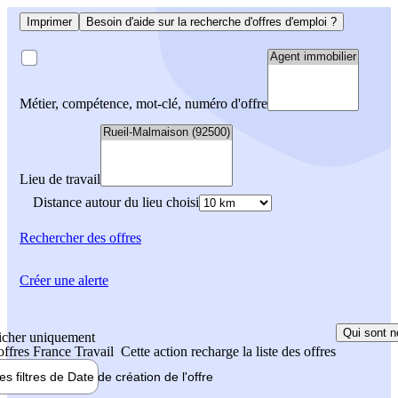
Imprimer
Besoin d'aide sur la recherche d'offres d'emploi ?
Métier, compétence, mot-clé, numéro d'offre
Lieu de travail
Distance autour du lieu choisi
Rechercher
des offres
Créer une alerte
Qui sont n
icher uniquement
 offres France Travail
Cette action recharge la liste des offres
les filtres de
Date de création
de l'offre