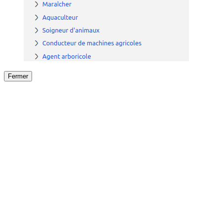
Fermer
Fermer
le détail de l'offre
/
Offre
sur
Offre précéden