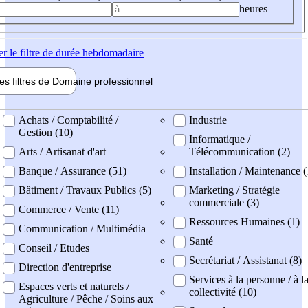
heures
er
le filtre de durée hebdomadaire
les filtres de
Domaine pro
fessionnel
ne professionel
Achats / Comptabilité /
Industrie
Gestion (10)
Informatique /
Arts / Artisanat d'art
Télécommunication (2)
Banque / Assurance (51)
Installation / Maintenance (
Bâtiment / Travaux Publics (5)
Marketing / Stratégie
commerciale (3)
Commerce / Vente (11)
Ressources Humaines (1)
Communication / Multimédia
Santé
Conseil / Etudes
Secrétariat / Assistanat (8)
Direction d'entreprise
Services à la personne / à l
Espaces verts et naturels /
collectivité (10)
Agriculture / Pêche / Soins aux