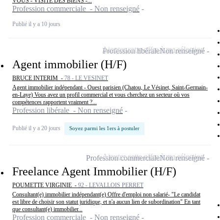
VOUS - VISITE DES BIENS -...
Profession commerciale - Non renseigné
Publié il y a 10 jours
Ajouter cette offre à ma sélection
Profession libérale
Non renseigné
Agent immobilier (H/F)
BRUCE INTERIM -
78 - LE VESINET
Agent immobilier indépendant - Ouest parisien (Chatou, Le Vésinet, Saint-Germain-
en-Laye) Vous avez un profil commercial et vous cherchez un secteur où vos
compétences rapportent vraiment ?...
Profession libérale - Non renseigné
Publié il y a 20 jours
Soyez parmi les 1ers à postuler
Ajouter cette offre à ma sélection
Profession commerciale
Non renseigné
Freelance Agent Immobilier (H/F)
POUMETTE VIRGINIE -
92 - LEVALLOIS PERRET
Consultant(e) immobilier indépendant(e) Offre d'emploi non salarié- "Le candidat
est libre de choisir son statut juridique, et n'a aucun lien de subordination" En tant
que consultant(e) immobilier...
Profession commerciale - Non renseigné