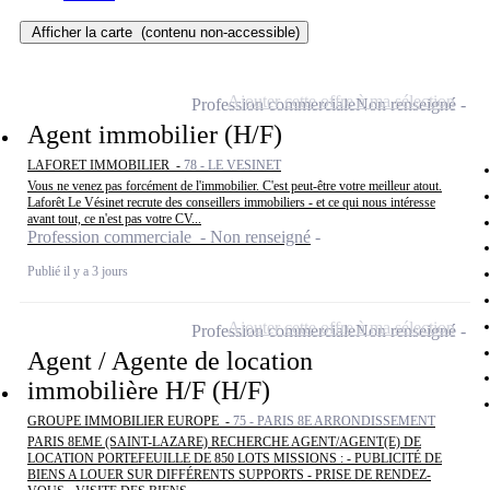
Afficher la carte
(contenu non-accessible)
Ajouter cette offre à ma sélection
Profession commerciale
Non renseigné
Agent immobilier (H/F)
LAFORET IMMOBILIER -
78 - LE VESINET
Vous ne venez pas forcément de l'immobilier. C'est peut-être votre meilleur atout.
Laforêt Le Vésinet recrute des conseillers immobiliers - et ce qui nous intéresse
avant tout, ce n'est pas votre CV...
Profession commerciale - Non renseigné
Publié il y a 3 jours
Ajouter cette offre à ma sélection
Profession commerciale
Non renseigné
Agent / Agente de location
immobilière H/F (H/F)
GROUPE IMMOBILIER EUROPE -
75 - PARIS 8E ARRONDISSEMENT
PARIS 8EME (SAINT-LAZARE) RECHERCHE AGENT/AGENT(E) DE
LOCATION PORTEFEUILLE DE 850 LOTS MISSIONS : - PUBLICITÉ DE
BIENS A LOUER SUR DIFFÉRENTS SUPPORTS - PRISE DE RENDEZ-