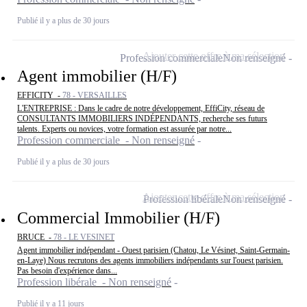
Publié il y a plus de 30 jours
Ajouter cette offre à ma sélection
Profession commerciale
Non renseigné
Agent immobilier (H/F)
EFFICITY -
78 - VERSAILLES
L'ENTREPRISE : Dans le cadre de notre développement, EffiCity, réseau de
CONSULTANTS IMMOBILIERS INDÉPENDANTS, recherche ses futurs
talents. Experts ou novices, votre formation est assurée par notre...
Profession commerciale - Non renseigné
Publié il y a plus de 30 jours
Ajouter cette offre à ma sélection
Profession libérale
Non renseigné
Commercial Immobilier (H/F)
BRUCE -
78 - LE VESINET
Agent immobilier indépendant - Ouest parisien (Chatou, Le Vésinet, Saint-Germain-
en-Laye) Nous recrutons des agents immobiliers indépendants sur l'ouest parisien.
Pas besoin d'expérience dans...
Profession libérale - Non renseigné
Publié il y a 11 jours