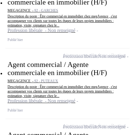
commerciale en immobilier (H/F)
MEGAGENCE -
92 - GARCHES
Description du poste : Être commercial en immobilier chez megAgence , c'est
accompagner vos clients sur toutes les étapes de leurs projets immobiliers :
estimation, visite, signature chez le...
Profession libérale - Non renseigné
Publié hier
Ajouter cette offre à ma sélection
Profession libérale
Non renseigné
Agent commercial / Agente
commerciale en immobilier (H/F)
MEGAGENCE -
92 - PUTEAUX
Description du poste : Être commercial en immobilier chez megAgence , c'est
accompagner vos clients sur toutes les étapes de leurs projets immobiliers :
estimation, visite, signature chez le...
Profession libérale - Non renseigné
Publié hier
Ajouter cette offre à ma sélection
Profession libérale
Non renseigné