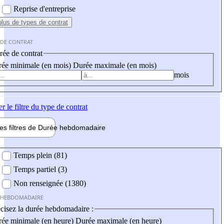
Reprise d'entreprise
plus
de types de contrat
 DE CONTRAT
ée de contrat
ée minimale (en mois)
Durée maximale (en mois)
mois
er
le filtre du type de contrat
les filtres de
Durée hebdo
madaire
 hebdomadaire
Temps plein (81)
Temps partiel (3)
Non renseignée (1380)
 HEBDOMADAIRE
cisez la durée hebdomadaire :
ée minimale (en heure)
Durée maximale (en heure)