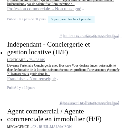
Indépendant - pas de salaire fixe Rémunération :...
Profession commerciale - Non renseigné
Publié il y a plus de 30 jours
Soyez parmi les 1ers à postuler
Ajouter cette offre à ma sélection
Franchise
Non renseigné
Indépendant - Conciergerie et
gestion locative (H/F)
HOSTCARE -
75 - PARIS
Devenez Partenaire Conciergerie avec Hostcare Vous désirez lancer votre activité
dans le domaine de la location saisonnière tout en profitant d'une structure éprouvée
? Hostcare vous guide dans la...
Franchise - Non renseigné
Publié il y a 16 jours
Ajouter cette offre à ma sélection
Profession libérale
Non renseigné
Agent commercial / Agente
commerciale en immobilier (H/F)
MEGAGENCE -
92 - RUEIL-MALMAISON