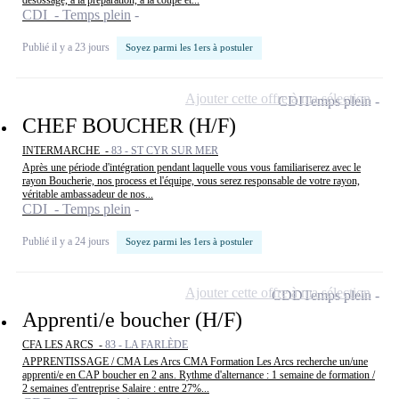
désossage, à la préparation, à la coupe et...
CDI - Temps plein
Publié il y a 23 jours
Soyez parmi les 1ers à postuler
Ajouter cette offre à ma sélection
CDI
Temps plein
CHEF BOUCHER (H/F)
INTERMARCHE -
83 - ST CYR SUR MER
Après une période d'intégration pendant laquelle vous vous familiariserez avec le
rayon Boucherie, nos process et l'équipe, vous serez responsable de votre rayon,
véritable ambassadeur de nos...
CDI - Temps plein
Publié il y a 24 jours
Soyez parmi les 1ers à postuler
Ajouter cette offre à ma sélection
CDD
Temps plein
Apprenti/e boucher (H/F)
CFA LES ARCS -
83 - LA FARLÈDE
APPRENTISSAGE / CMA Les Arcs CMA Formation Les Arcs recherche un/une
apprenti/e en CAP boucher en 2 ans. Rythme d'alternance : 1 semaine de formation /
2 semaines d'entreprise Salaire : entre 27%...