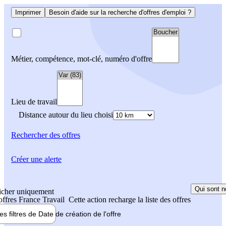
Imprimer
Besoin d'aide sur la recherche d'offres d'emploi ?
Métier, compétence, mot-clé, numéro d'offre
Lieu de travail
Distance autour du lieu choisi
Rechercher
des offres
Créer une alerte
Qui sont n
icher uniquement
 offres France Travail
Cette action recharge la liste des offres
les filtres de
Date de création
de l'offre