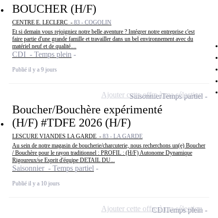
BOUCHER (H/F)
CENTRE E. LECLERC -
83 - COGOLIN
Et si demain vous rejoigniez notre belle aventure ? Intégrer notre entreprise c'est
faire partie d'une grande famille et travailler dans un bel environnement avec du
matériel neuf et de qualité....
CDI - Temps plein
Publié il y a 9 jours
Ajouter cette offre à ma sélection
Saisonnier
Temps partiel
Boucher/Bouchère expérimenté
(H/F) #TDFE 2026 (H/F)
LESCURE VIANDES LA GARDE -
83 - LA GARDE
Au sein de notre magasin de boucherie/charcuterie, nous recherchons un(e) Boucher
/ Bouchère pour le rayon traditionnel : PROFIL : (H/F) Autonome Dynamique
Rigoureux/se Esprit d'équipe DETAIL DU...
Saisonnier - Temps partiel
Publié il y a 10 jours
Ajouter cette offre à ma sélection
CDI
Temps plein