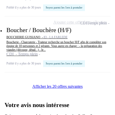
Publié il y a plus de 30 jours
Soyez parmi les 1ers à postuler
Ajouter cette offre à ma sélection
CDI
Temps plein
Boucher / Bouchère (H/F)
BOUCHERIE GUISIANO -
83 - LA FARLEDE
Boucherie - Charcuterie - Traiteur recherche un boucher H/F afin de compléter son
équipe de 10 personnes et 2 gérants. Vous aurez en charge : - la préparation des
viandes (découpe, détail...) - le...
CDI - Temps plein
Publié il y a plus de 30 jours
Soyez parmi les 1ers à postuler
Afficher les 20 offres suivantes
Votre avis nous intéresse