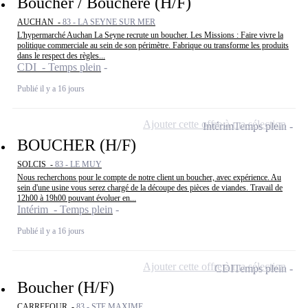
Boucher / Bouchère (H/F)
AUCHAN -
83 - LA SEYNE SUR MER
L'hypermarché Auchan La Seyne recrute un boucher. Les Missions : Faire vivre la
politique commerciale au sein de son périmètre. Fabrique ou transforme les produits
dans le respect des règles...
CDI - Temps plein
Publié il y a 16 jours
Ajouter cette offre à ma sélection
Intérim
Temps plein
BOUCHER (H/F)
SOLCIS -
83 - LE MUY
Nous recherchons pour le compte de notre client un boucher, avec expérience. Au
sein d'une usine vous serez chargé de la découpe des pièces de viandes. Travail de
12h00 à 19h00 pouvant évoluer en...
Intérim - Temps plein
Publié il y a 16 jours
Ajouter cette offre à ma sélection
CDI
Temps plein
Boucher (H/F)
CARREFOUR -
83 - STE MAXIME