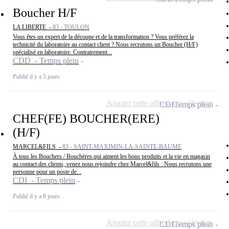
Boucher H/F
LA LIBERTE -
83 - TOULON
Vous êtes un expert de la découpe et de la transformation ? Vous préférez la
technicité du laboratoire au contact client ? Nous recrutons un Boucher (H/F)
spécialisé en laboratoire. Contrairement...
CDD - Temps plein
Publié il y a 5 jours
Ajouter cette offre à ma sélection
CDI
Temps plein
CHEF(FE) BOUCHER(ERE)
(H/F)
MARCEL&FILS -
83 - SAINT-MAXIMIN-LA-SAINTE-BAUME
À tous les Bouchers / Bouchères qui aiment les bons produits et la vie en magasin
au contact des clients, venez nous rejoindre chez Marcel&fils : Nous recrutons une
personne pour un poste de...
CDI - Temps plein
Publié il y a 8 jours
Ajouter cette offre à ma sélection
CDI
Temps plein