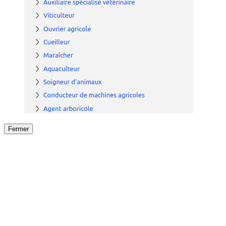
Fermer
Fermer
le détail de l'offre
/
Offre
sur
Offre précéden