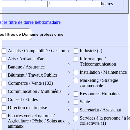
heures
er
le filtre de durée hebdomadaire
les filtres de
Domaine pro
fessionnel
ne professionel
Achats / Comptabilité / Gestion
Industrie (2)
Arts / Artisanat d'art
Informatique /
Télécommunication
Banque / Assurance
Installation / Maintenance
Bâtiment / Travaux Publics
Marketing / Stratégie
Commerce / Vente (103)
commerciale
Communication / Multimédia
Ressources Humaines
Conseil / Etudes
Santé
Direction d'entreprise
Secrétariat / Assistanat
Espaces verts et naturels /
Services à la personne / à l
Agriculture / Pêche / Soins aux
collectivité (1)
animaux