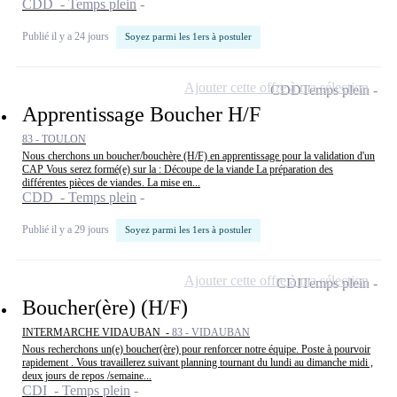
CDD - Temps plein
Publié il y a 24 jours
Soyez parmi les 1ers à postuler
Ajouter cette offre à ma sélection
CDD
Temps plein
Apprentissage Boucher H/F
83 - TOULON
Nous cherchons un boucher/bouchère (H/F) en apprentissage pour la validation d'un
CAP Vous serez formé(e) sur la : Découpe de la viande La préparation des
différentes pièces de viandes. La mise en...
CDD - Temps plein
Publié il y a 29 jours
Soyez parmi les 1ers à postuler
Ajouter cette offre à ma sélection
CDI
Temps plein
Boucher(ère) (H/F)
INTERMARCHE VIDAUBAN -
83 - VIDAUBAN
Nous recherchons un(e) boucher(ère) pour renforcer notre équipe. Poste à pourvoir
rapidement . Vous travaillerez suivant planning tournant du lundi au dimanche midi ,
deux jours de repos /semaine...
CDI - Temps plein