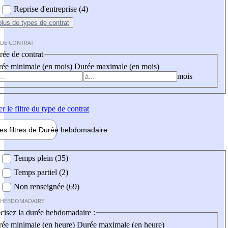
Reprise d'entreprise (4)
plus
de types de contrat
 DE CONTRAT
ée de contrat
ée minimale (en mois)
Durée maximale (en mois)
mois
er
le filtre du type de contrat
les filtres de
Durée hebdo
madaire
 hebdomadaire
Temps plein (35)
Temps partiel (2)
Non renseignée (69)
 HEBDOMADAIRE
cisez la durée hebdomadaire :
ée minimale (en heure)
Durée maximale (en heure)