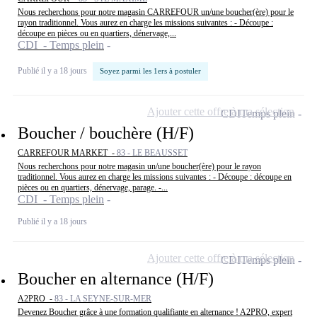
Nous recherchons pour notre magasin CARREFOUR un/une boucher(ère) pour le
rayon traditionnel. Vous aurez en charge les missions suivantes : - Découpe :
découpe en pièces ou en quartiers, dénervage,...
CDI - Temps plein
Publié il y a 18 jours
Soyez parmi les 1ers à postuler
Ajouter cette offre à ma sélection
CDI
Temps plein
Boucher / bouchère (H/F)
CARREFOUR MARKET -
83 - LE BEAUSSET
Nous recherchons pour notre magasin un/une boucher(ère) pour le rayon
traditionnel. Vous aurez en charge les missions suivantes : - Découpe : découpe en
pièces ou en quartiers, dénervage, parage. -...
CDI - Temps plein
Publié il y a 18 jours
Ajouter cette offre à ma sélection
CDI
Temps plein
Boucher en alternance (H/F)
A2PRO -
83 - LA SEYNE-SUR-MER
Devenez Boucher grâce à une formation qualifiante en alternance ! A2PRO, expert