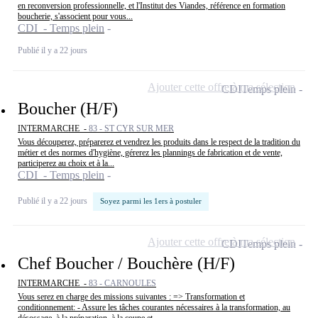
en reconversion professionnelle, et l'Institut des Viandes, référence en formation
boucherie, s'associent pour vous...
CDI - Temps plein
Publié il y a 22 jours
Ajouter cette offre à ma sélection
CDI
Temps plein
Boucher (H/F)
INTERMARCHE -
83 - ST CYR SUR MER
Vous découperez, préparerez et vendrez les produits dans le respect de la tradition du
métier et des normes d'hygiène, gérerez les plannings de fabrication et de vente,
participerez au choix et à la...
CDI - Temps plein
Publié il y a 22 jours
Soyez parmi les 1ers à postuler
Ajouter cette offre à ma sélection
CDI
Temps plein
Chef Boucher / Bouchère (H/F)
INTERMARCHE -
83 - CARNOULES
Vous serez en charge des missions suivantes : => Transformation et
conditionnement: - Assure les tâches courantes nécessaires à la transformation, au