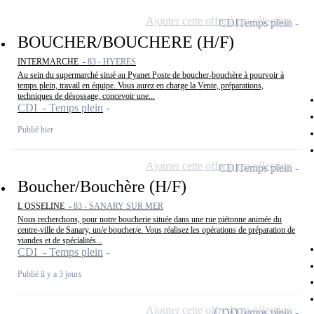
Ajouter cette offre à ma sélection
CDI
Temps plein
BOUCHER/BOUCHERE (H/F)
INTERMARCHE -
83 - HYERES
Au sein du supermarché situé au Pyanet Poste de boucher-bouchère à pourvoir à
temps plein, travail en équipe. Vous aurez en charge la Vente, préparations,
techniques de désossage, concevoir une...
CDI - Temps plein
Publié hier
Ajouter cette offre à ma sélection
CDI
Temps plein
Boucher/Bouchère (H/F)
L OSSELINE -
83 - SANARY SUR MER
Nous recherchons, pour notre boucherie située dans une rue piétonne animée du
centre-ville de Sanary, un/e boucher/e. Vous réalisez les opérations de préparation de
viandes et de spécialités...
CDI - Temps plein
Publié il y a 3 jours
Ajouter cette offre à ma sélection
CDD
Temps plein