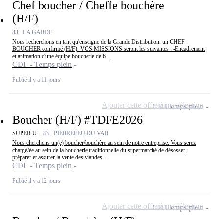
Chef boucher / Cheffe bouchère
(H/F)
83 - LA GARDE
Nous recherchons en tant qu'enseigne de la Grande Distribution, un CHEF
BOUCHER confirmé (H/F). VOS MISSIONS seront les suivantes : -Encadrement
et animation d'une équipe boucherie de 6...
CDI - Temps plein
Publié il y a 11 jours
Ajouter cette offre à ma sélection
CDI
Temps plein
Boucher (H/F) #TDFE2026
SUPER U -
83 - PIERREFEU DU VAR
Nous cherchons un(e) boucher/bouchère au sein de notre entreprise. Vous serez
chargé/ée au sein de la boucherie traditionnelle du supermarché de désosser,
préparer et assurer la vente des viandes...
CDI - Temps plein
Publié il y a 12 jours
Ajouter cette offre à ma sélection
CDI
Temps plein