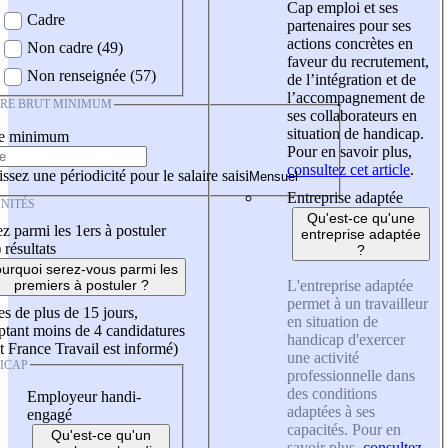
Cap emploi et ses
Cadre
partenaires pour ses
actions concrètes en
Non cadre (49)
faveur du recrutement,
Non renseignée (57)
de l’intégration et de
l’accompagnement de
IRE BRUT MINIMUM
ses collaborateurs en
situation de handicap.
re minimum
Pour en savoir plus,
consultez cet article
.
ssez une périodicité pour le salaire saisi
Entreprise adaptée
NITÉS
Qu'est-ce qu'une
z parmi les 1ers à postuler
entreprise adaptée
)
résultats
?
urquoi serez-vous parmi les
L'entreprise adaptée
premiers à postuler ?
permet à un travailleur
es de plus de 15 jours,
en situation de
tant moins de 4 candidatures
handicap d'exercer
t France Travail est informé)
une activité
ICAP
professionnelle dans
des conditions
Employeur handi-
adaptées à ses
engagé
capacités. Pour en
Qu'est-ce qu'un
savoir plus,
consultez