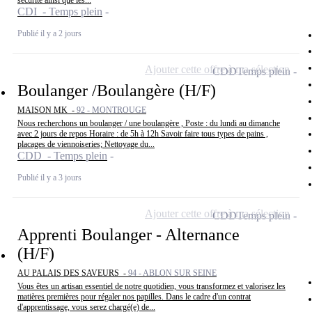
sécurité ainsi que les...
CDI - Temps plein
Publié il y a 2 jours
Ajouter cette offre à ma sélection
CDD
Temps plein
Boulanger /Boulangère (H/F)
MAISON MK -
92 - MONTROUGE
Nous recherchons un boulanger / une boulangère , Poste : du lundi au dimanche
avec 2 jours de repos Horaire : de 5h à 12h Savoir faire tous types de pains ,
placages de viennoiseries; Nettoyage du...
CDD - Temps plein
Publié il y a 3 jours
Ajouter cette offre à ma sélection
CDD
Temps plein
Apprenti Boulanger - Alternance
(H/F)
AU PALAIS DES SAVEURS -
94 - ABLON SUR SEINE
Vous êtes un artisan essentiel de notre quotidien, vous transformez et valorisez les
matières premières pour régaler nos papilles. Dans le cadre d'un contrat
d'apprentissage, vous serez chargé(e) de...