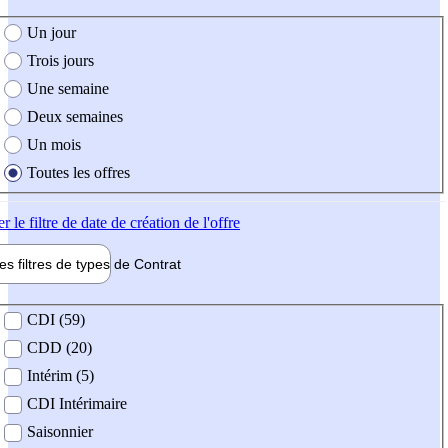
e création de l'offre
Un jour
Trois jours
Une semaine
Deux semaines
Un mois
Toutes les offres
er
le filtre de date de création de l'offre
les filtres de types de
Contrat
de contrat
CDI (59)
CDD (20)
Intérim (5)
CDI Intérimaire
Saisonnier