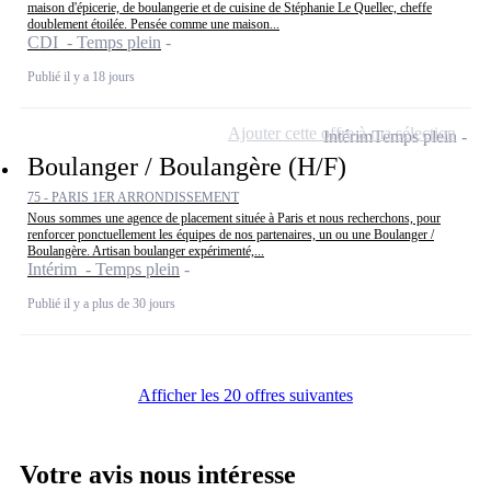
maison d'épicerie, de boulangerie et de cuisine de Stéphanie Le Quellec, cheffe
doublement étoilée. Pensée comme une maison...
CDI - Temps plein
Publié il y a 18 jours
Ajouter cette offre à ma sélection
Intérim
Temps plein
Boulanger / Boulangère (H/F)
75 - PARIS 1ER ARRONDISSEMENT
Nous sommes une agence de placement située à Paris et nous recherchons, pour
renforcer ponctuellement les équipes de nos partenaires, un ou une Boulanger /
Boulangère. Artisan boulanger expérimenté,...
Intérim - Temps plein
Publié il y a plus de 30 jours
Afficher les 20 offres suivantes
Votre avis nous intéresse