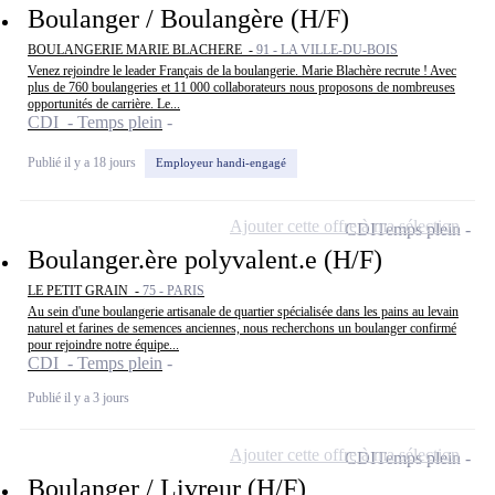
Boulanger / Boulangère (H/F)
BOULANGERIE MARIE BLACHERE -
91 - LA VILLE-DU-BOIS
Venez rejoindre le leader Français de la boulangerie. Marie Blachère recrute ! Avec
plus de 760 boulangeries et 11 000 collaborateurs nous proposons de nombreuses
opportunités de carrière. Le...
CDI - Temps plein
Publié il y a 18 jours
Employeur handi-engagé
Ajouter cette offre à ma sélection
CDI
Temps plein
Boulanger.ère polyvalent.e (H/F)
LE PETIT GRAIN -
75 - PARIS
Au sein d'une boulangerie artisanale de quartier spécialisée dans les pains au levain
naturel et farines de semences anciennes, nous recherchons un boulanger confirmé
pour rejoindre notre équipe...
CDI - Temps plein
Publié il y a 3 jours
Ajouter cette offre à ma sélection
CDI
Temps plein
Boulanger / Livreur (H/F)