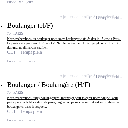
Publié il y a 7 jours
Ajouter cette offre à ma sélection
CDI
Temps plein
Boulanger (H/F)
75 - PARIS
Nous recherchons un boulanger pour notre boulangerie située dan le 15 eme à Paris.
Le poste est à pourvoir le 28 août 2026. Un contrat en CDI temps plein de 6h à 13h,
du lundi au dimanche sauf le...
CDI - Temps plein
Publié il y a 10 jours
Ajouter cette offre à ma sélection
CDI
Temps plein
Boulanger / Boulangère (H/F)
75 - PARIS
Nous recherchons un(e) boulanger(ère) motivé(e) pour intégrer notre équipe. Vous
participerez à la fabrication de pains, baguettes, pains spéciaux et autres produits de
boulangerie, dans le respect...
CDI - Temps plein
Publié il y a 10 jours