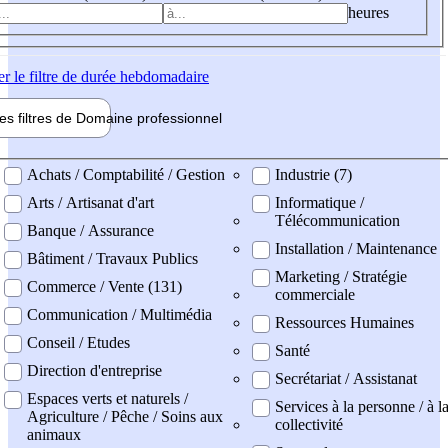
heures
er
le filtre de durée hebdomadaire
les filtres de
Domaine pro
fessionnel
ne professionel
Achats / Comptabilité / Gestion
Industrie (7)
Arts / Artisanat d'art
Informatique /
Télécommunication
Banque / Assurance
Installation / Maintenance
Bâtiment / Travaux Publics
Marketing / Stratégie
Commerce / Vente (131)
commerciale
Communication / Multimédia
Ressources Humaines
Conseil / Etudes
Santé
Direction d'entreprise
Secrétariat / Assistanat
Espaces verts et naturels /
Services à la personne / à l
Agriculture / Pêche / Soins aux
collectivité
animaux