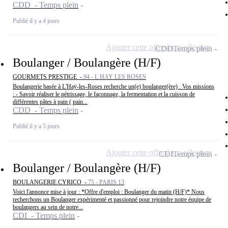
CDD - Temps plein
Publié il y a 4 jours
Ajouter cette offre à ma sélection
CDD
Temps plein
Boulanger / Boulangère (H/F)
GOURMETS PRESTIGE -
94 - L HAY LES ROSES
Boulangerie basée à L'Haÿ-les-Roses recherche un(e) boulanger(ère) . Vos missions
: - Savoir réaliser le pétrissage, le façonnage, la fermentation et la cuisson de
différentes pâtes à pain ( pain...
CDD - Temps plein
Publié il y a 5 jours
Ajouter cette offre à ma sélection
CDI
Temps plein
Boulanger / Boulangère (H/F)
BOULANGERIE CYRICO -
75 - PARIS 13
Voici l'annonce mise à jour : *Offre d'emploi : Boulanger du matin (H/F)* Nous
recherchons un Boulanger expérimenté et passionné pour rejoindre notre équipe de
boulangers au sein de notre...
CDI - Temps plein