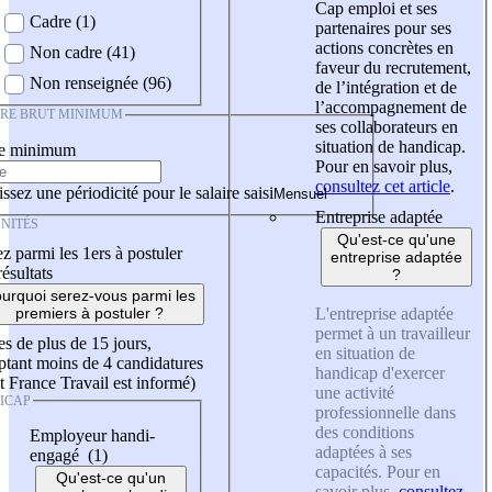
Cap emploi et ses
Cadre (1)
partenaires pour ses
actions concrètes en
Non cadre (41)
faveur du recrutement,
Non renseignée (96)
de l’intégration et de
l’accompagnement de
IRE BRUT MINIMUM
ses collaborateurs en
situation de handicap.
re minimum
Pour en savoir plus,
consultez cet article
.
ssez une périodicité pour le salaire saisi
Entreprise adaptée
NITÉS
Qu'est-ce qu'une
z parmi les 1ers à postuler
entreprise adaptée
résultats
?
urquoi serez-vous parmi les
L'entreprise adaptée
premiers à postuler ?
permet à un travailleur
es de plus de 15 jours,
en situation de
tant moins de 4 candidatures
handicap d'exercer
t France Travail est informé)
une activité
ICAP
professionnelle dans
des conditions
Employeur handi-
adaptées à ses
engagé (1)
capacités. Pour en
Qu'est-ce qu'un
savoir plus,
consultez