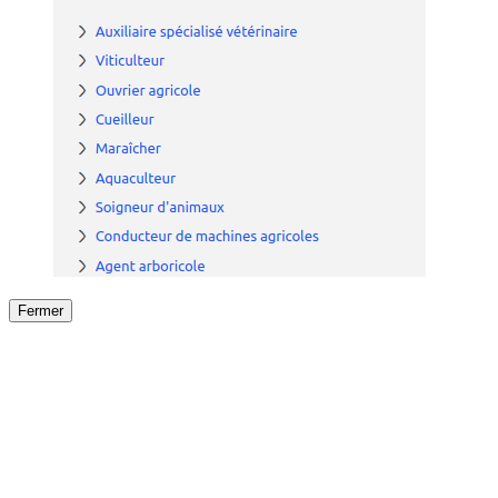
Fermer
Fermer
le détail de l'offre
/
Offre
sur
Offre précéden