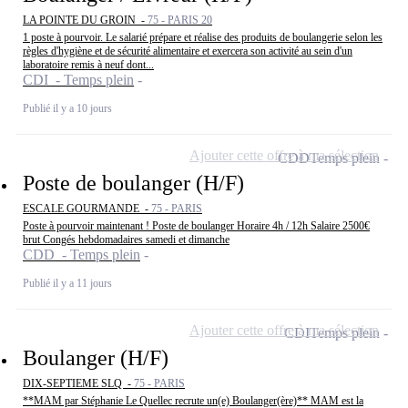
LA POINTE DU GROIN -
75 - PARIS 20
1 poste à pourvoir. Le salarié prépare et réalise des produits de boulangerie selon les
règles d'hygiène et de sécurité alimentaire et exercera son activité au sein d'un
laboratoire remis à neuf dont...
CDI - Temps plein
Publié il y a 10 jours
Ajouter cette offre à ma sélection
CDD
Temps plein
Poste de boulanger (H/F)
ESCALE GOURMANDE -
75 - PARIS
Poste à pourvoir maintenant ! Poste de boulanger Horaire 4h / 12h Salaire 2500€
brut Congés hebdomadaires samedi et dimanche
CDD - Temps plein
Publié il y a 11 jours
Ajouter cette offre à ma sélection
CDI
Temps plein
Boulanger (H/F)
DIX-SEPTIEME SLQ -
75 - PARIS
**MAM par Stéphanie Le Quellec recrute un(e) Boulanger(ère)** MAM est la