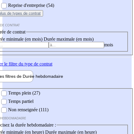
Reprise d'entreprise (54)
plus
de types de contrat
 DE CONTRAT
ée de contrat
ée minimale (en mois)
Durée maximale (en mois)
mois
er
le filtre du type de contrat
les filtres de
Durée hebdo
madaire
 hebdomadaire
Temps plein (27)
Temps partiel
Non renseignée (111)
 HEBDOMADAIRE
cisez la durée hebdomadaire :
ée minimale (en heure)
Durée maximale (en heure)