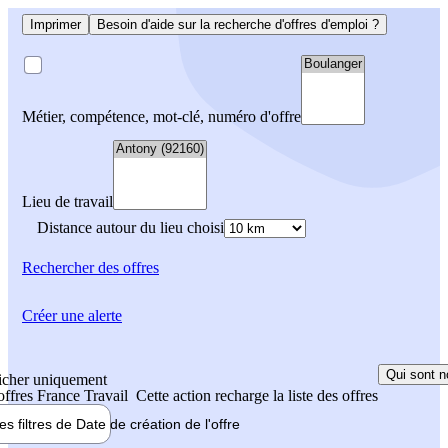
Imprimer
Besoin d'aide sur la recherche d'offres d'emploi ?
Métier, compétence, mot-clé, numéro d'offre
Lieu de travail
Distance autour du lieu choisi
Rechercher
des offres
Créer une alerte
Qui sont n
icher uniquement
 offres France Travail
Cette action recharge la liste des offres
les filtres de
Date de création
de l'offre