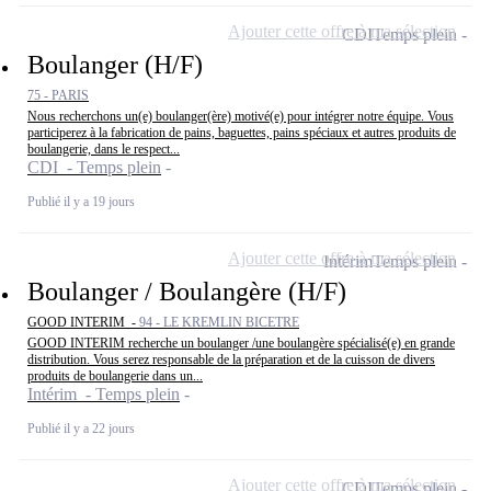
Ajouter cette offre à ma sélection
CDI
Temps plein
Boulanger (H/F)
75 - PARIS
Nous recherchons un(e) boulanger(ère) motivé(e) pour intégrer notre équipe. Vous
participerez à la fabrication de pains, baguettes, pains spéciaux et autres produits de
boulangerie, dans le respect...
CDI - Temps plein
Publié il y a 19 jours
Ajouter cette offre à ma sélection
Intérim
Temps plein
Boulanger / Boulangère (H/F)
GOOD INTERIM -
94 - LE KREMLIN BICETRE
GOOD INTERIM recherche un boulanger /une boulangère spécialisé(e) en grande
distribution. Vous serez responsable de la préparation et de la cuisson de divers
produits de boulangerie dans un...
Intérim - Temps plein
Publié il y a 22 jours
Ajouter cette offre à ma sélection
CDI
Temps plein