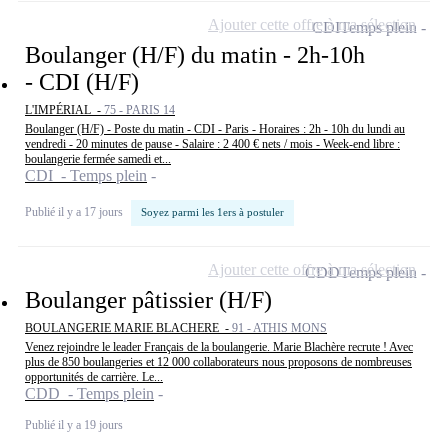
Ajouter cette offre à ma sélection
CDI
Temps plein
Boulanger (H/F) du matin - 2h-10h
- CDI (H/F)
L'IMPÉRIAL -
75 - PARIS 14
Boulanger (H/F) - Poste du matin - CDI - Paris - Horaires : 2h - 10h du lundi au
vendredi - 20 minutes de pause - Salaire : 2 400 € nets / mois - Week-end libre :
boulangerie fermée samedi et...
CDI - Temps plein
Publié il y a 17 jours
Soyez parmi les 1ers à postuler
Ajouter cette offre à ma sélection
CDD
Temps plein
Boulanger pâtissier (H/F)
BOULANGERIE MARIE BLACHERE -
91 - ATHIS MONS
Venez rejoindre le leader Français de la boulangerie. Marie Blachère recrute ! Avec
plus de 850 boulangeries et 12 000 collaborateurs nous proposons de nombreuses
opportunités de carrière. Le...
CDD - Temps plein
Publié il y a 19 jours