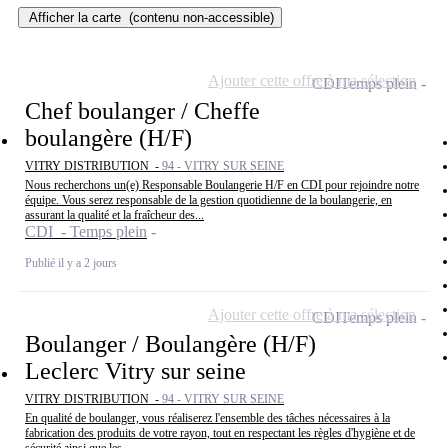
Afficher la carte
(contenu non-accessible)
Ajouter cette offre à ma sélection
CDI
Temps plein
Chef boulanger / Cheffe
boulangère (H/F)
VITRY DISTRIBUTION -
94 - VITRY SUR SEINE
Nous recherchons un(e) Responsable Boulangerie H/F en CDI pour rejoindre notre
équipe. Vous serez responsable de la gestion quotidienne de la boulangerie, en
assurant la qualité et la fraîcheur des...
CDI - Temps plein
Publié il y a 2 jours
Ajouter cette offre à ma sélection
CDI
Temps plein
Boulanger / Boulangère (H/F)
Leclerc Vitry sur seine
VITRY DISTRIBUTION -
94 - VITRY SUR SEINE
En qualité de boulanger, vous réaliserez l'ensemble des tâches nécessaires à la
fabrication des produits de votre rayon, tout en respectant les règles d'hygiène et de