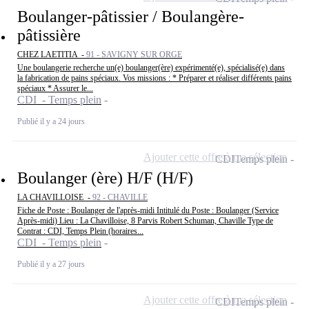
Boulanger-pâtissier / Boulangère-
pâtissière
CHEZ LAETITIA -
91 - SAVIGNY SUR ORGE
Une boulangerie recherche un(e) boulanger(ère) expérimenté(e), spécialisé(e) dans
la fabrication de pains spéciaux. Vos missions : * Préparer et réaliser différents pains
spéciaux * Assurer le...
CDI - Temps plein
Publié il y a 24 jours
Ajouter cette offre à ma sélection
CDI
Temps plein
Boulanger (ère) H/F (H/F)
LA CHAVILLOISE -
92 - CHAVILLE
Fiche de Poste : Boulanger de l'après-midi Intitulé du Poste : Boulanger (Service
Après-midi) Lieu : La Chavilloise, 8 Parvis Robert Schuman, Chaville Type de
Contrat : CDI, Temps Plein (horaires...
CDI - Temps plein
Publié il y a 27 jours
Ajouter cette offre à ma sélection
CDI
Temps plein