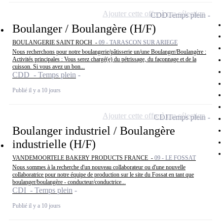
Ajouter cette offre à ma sélection
CDD
Temps plein
Boulanger / Boulangère (H/F)
BOULANGERIE SAINT ROCH -
09 - TARASCON SUR ARIEGE
Nous recherchons pour notre boulangerie/pâtisserie un/une Boulanger/Boulangère :
Activités principales : Vous serez chargé(e) du pétrissage, du façonnage et de la
cuisson. Si vous avez un bon...
CDD - Temps plein
Publié il y a 10 jours
Ajouter cette offre à ma sélection
CDI
Temps plein
Boulanger industriel / Boulangère
industrielle (H/F)
VANDEMOORTELE BAKERY PRODUCTS FRANCE -
09 - LE FOSSAT
Nous sommes à la recherche d'un nouveau collaborateur ou d'une nouvelle
collaboratrice pour notre équipe de production sur le site du Fossat en tant que
boulanger/boulangère - conducteur/conductrice...
CDI - Temps plein
Publié il y a 10 jours