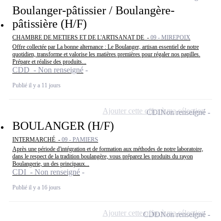
Boulanger-pâtissier / Boulangère-
pâtissière (H/F)
CHAMBRE DE METIERS ET DE L'ARTISANAT DE -
09 - MIREPOIX
Offre collectée par La bonne alternance : Le Boulanger, artisan essentiel de notre
quotidien, transforme et valorise les matières premières pour régaler nos papilles.
Prépare et réalise des produits...
CDD - Non renseigné
Publié il y a 11 jours
Ajouter cette offre à ma sélection
CDI
Non renseigné
BOULANGER (H/F)
INTERMARCHÉ -
09 - PAMIERS
Après une période d'intégration et de formation aux méthodes de notre laboratoire,
dans le respect de la tradition boulangère, vous préparez les produits du rayon
Boulangerie, un des principaux...
CDI - Non renseigné
Publié il y a 16 jours
Ajouter cette offre à ma sélection
CDD
Non renseigné