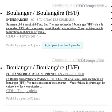
Ajouter cette offre à ma sélection
CDD
Temps plein
Boulanger / Boulangère (H/F)
INTERMARCHE -
09 - SAVIGNAC LES ORMEAUX
Supermarché à proximité d' Ax-Les-Thermes recherche 1 boulanger (H/F), dans le
cadre d'un CDD de 3 mois avec possibilité de pérennisation. Vous participerez à la
fabrication quotidienne de pains...
CDD - Temps plein
Publié il y a plus de 30 jours
Soyez parmi les 1ers à postuler
Ajouter cette offre à ma sélection
CDI
Temps plein
Boulanger / Boulangère (H/F)
BOULANGERIE AUX PAINS PRENELLES -
09 - ST LIZIER
La Boulangerie-Pâtisserie PAINS PRENELLES située à Saint-Lizier recherche un
boulanger (H/F). Vos missions seront les suivantes: - Vous réalisez le pétrissage, les
cuissons et les viennoiseries...
CDI - Temps plein
Publié il y a plus de 30 jours
Ajouter cette offre à ma sélection