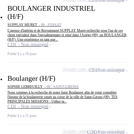
CDI
Non renseigné
BOULANGER INDUSTRIEL
(H/F)
SUPPLAY MURET -
09 - FOSSAT
L'agence d'intérim et de Recrutement SUPPLAY Muret recherche pour l'un de ses
client spécialisé dans l'agroalimentaire et situé dans l'Ariège (09), un BOULANGER
(H/F). Une expérience en tant que...
CDI - Non renseigné
Publié il y a 10 jours
Ajouter cette offre à ma sélection
CDI
Non renseigné
Boulanger (H/F)
SOPHIE LEBREUILLY -
09 - SAINT-GIRONS
Nous sommes à la recherche de notre futur Boulanger afin de venir compléter
l'équipe de la boulangerie située au coeur de la ville de Saint-Girons (09). TES
PRINCIPALES MISSIONS - Utilise ta...
CDI - Non renseigné
Publié il y a 11 jours
Ajouter cette offre à ma sélection
CDD
Non renseigné