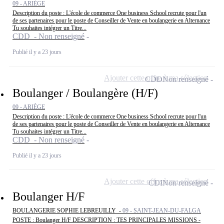
09 - ARIÈGE
Description du poste : L'école de commerce One business School recrute pour l'un
de ses partenaires pour le poste de Conseiller de Vente en boulangerie en Alternance
Tu souhaites intégrer un Titre...
CDD - Non renseigné
Publié il y a 23 jours
Ajouter cette offre à ma sélection
CDD
Non renseigné
Boulanger / Boulangère (H/F)
09 - ARIÈGE
Description du poste : L'école de commerce One business School recrute pour l'un
de ses partenaires pour le poste de Conseiller de Vente en boulangerie en Alternance
Tu souhaites intégrer un Titre...
CDD - Non renseigné
Publié il y a 23 jours
Ajouter cette offre à ma sélection
CDI
Non renseigné
Boulanger H/F
BOULANGERIE SOPHIE LEBREUILLY -
09 - SAINT-JEAN-DU-FALGA
POSTE : Boulanger H/F DESCRIPTION : TES PRINCIPALES MISSIONS -