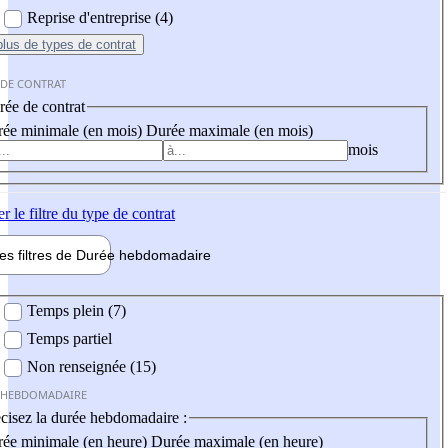
Reprise d'entreprise (4)
plus
de types de contrat
 DE CONTRAT
ée de contrat
ée minimale (en mois)
Durée maximale (en mois)
mois
er
le filtre du type de contrat
les filtres de
Durée hebdo
madaire
 hebdomadaire
Temps plein (7)
Temps partiel
Non renseignée (15)
 HEBDOMADAIRE
cisez la durée hebdomadaire :
ée minimale (en heure)
Durée maximale (en heure)