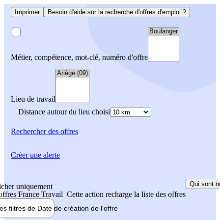
Imprimer
Besoin d'aide sur la recherche d'offres d'emploi ?
Métier, compétence, mot-clé, numéro d'offre
Lieu de travail
Distance autour du lieu choisi
Rechercher
des offres
Créer une alerte
Qui sont n
icher uniquement
 offres France Travail
Cette action recharge la liste des offres
les filtres de
Date de création
de l'offre