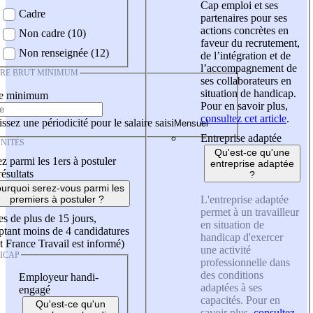
Cap emploi et ses
Cadre
partenaires pour ses
actions concrètes en
Non cadre (10)
faveur du recrutement,
Non renseignée (12)
de l’intégration et de
l’accompagnement de
IRE BRUT MINIMUM
ses collaborateurs en
situation de handicap.
re minimum
Pour en savoir plus,
consultez cet article
.
ssez une périodicité pour le salaire saisi
Entreprise adaptée
NITÉS
Qu'est-ce qu'une
z parmi les 1ers à postuler
entreprise adaptée
résultats
?
urquoi serez-vous parmi les
L'entreprise adaptée
premiers à postuler ?
permet à un travailleur
es de plus de 15 jours,
en situation de
tant moins de 4 candidatures
handicap d'exercer
t France Travail est informé)
une activité
ICAP
professionnelle dans
des conditions
Employeur handi-
adaptées à ses
engagé
capacités. Pour en
Qu'est-ce qu'un
savoir plus,
consultez