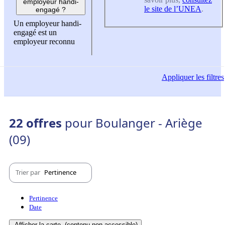
employeur handi-
le site de l’UNEA
.
engagé ?
Un employeur handi-
engagé est un
employeur reconnu
Appliquer
les filtres
22 offres
pour Boulanger - Ariège
(09)
Trier par
Pertinence
Pertinence
Date
Afficher la carte
(contenu non-accessible)