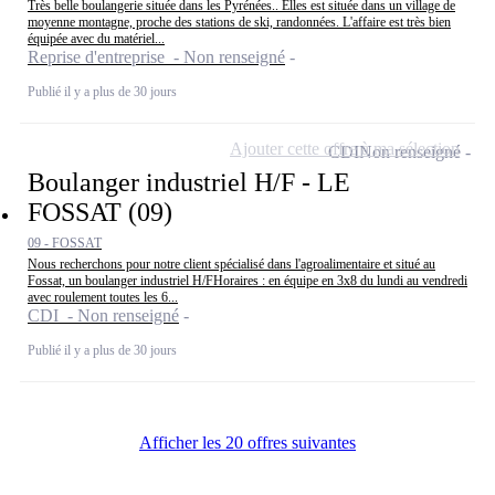
Très belle boulangerie située dans les Pyrénées.. Elles est située dans un village de
moyenne montagne, proche des stations de ski, randonnées. L'affaire est très bien
équipée avec du matériel...
Reprise d'entreprise - Non renseigné
Publié il y a plus de 30 jours
Ajouter cette offre à ma sélection
CDI
Non renseigné
Boulanger industriel H/F - LE
FOSSAT (09)
09 - FOSSAT
Nous recherchons pour notre client spécialisé dans l'agroalimentaire et situé au
Fossat, un boulanger industriel H/FHoraires : en équipe en 3x8 du lundi au vendredi
avec roulement toutes les 6...
CDI - Non renseigné
Publié il y a plus de 30 jours
Afficher les 20 offres suivantes