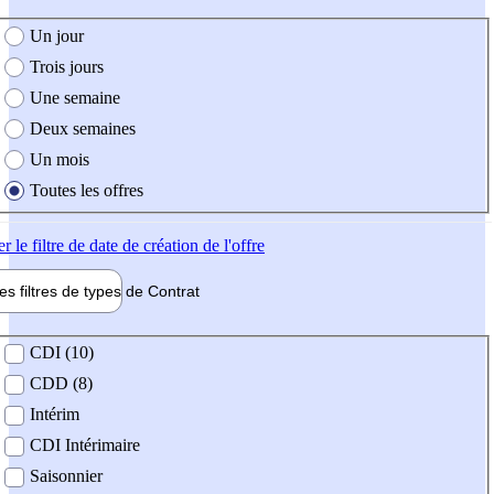
e création de l'offre
Un jour
Trois jours
Une semaine
Deux semaines
Un mois
Toutes les offres
er
le filtre de date de création de l'offre
les filtres de types de
Contrat
de contrat
CDI (10)
CDD (8)
Intérim
CDI Intérimaire
Saisonnier