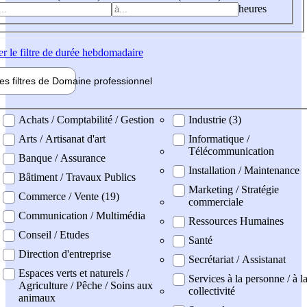
heures
er
le filtre de durée hebdomadaire
les filtres de
Domaine pro
fessionnel
ne professionel
Achats / Comptabilité / Gestion
Industrie (3)
Arts / Artisanat d'art
Informatique /
Télécommunication
Banque / Assurance
Installation / Maintenance
Bâtiment / Travaux Publics
Marketing / Stratégie
Commerce / Vente (19)
commerciale
Communication / Multimédia
Ressources Humaines
Conseil / Etudes
Santé
Direction d'entreprise
Secrétariat / Assistanat
Espaces verts et naturels /
Services à la personne / à l
Agriculture / Pêche / Soins aux
collectivité
animaux