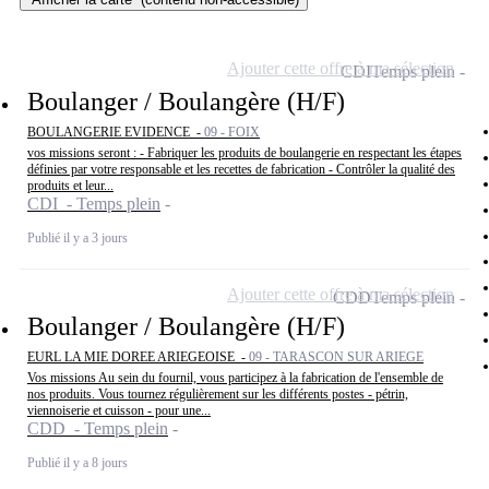
Ajouter cette offre à ma sélection
CDI
Temps plein
Boulanger / Boulangère (H/F)
BOULANGERIE EVIDENCE -
09 - FOIX
vos missions seront : - Fabriquer les produits de boulangerie en respectant les étapes
définies par votre responsable et les recettes de fabrication - Contrôler la qualité des
produits et leur...
CDI - Temps plein
Publié il y a 3 jours
Ajouter cette offre à ma sélection
CDD
Temps plein
Boulanger / Boulangère (H/F)
EURL LA MIE DOREE ARIEGEOISE -
09 - TARASCON SUR ARIEGE
Vos missions Au sein du fournil, vous participez à la fabrication de l'ensemble de
nos produits. Vous tournez régulièrement sur les différents postes - pétrin,
viennoiserie et cuisson - pour une...
CDD - Temps plein
Publié il y a 8 jours