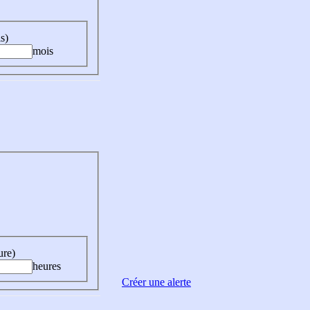
s)
mois
ure)
heures
Créer une alerte