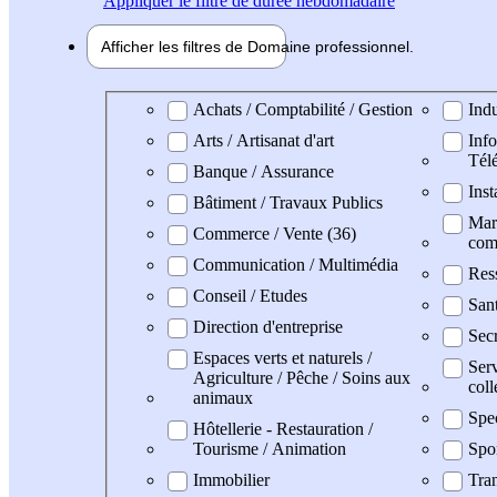
Appliquer
le filtre de durée hebdomadaire
Afficher les filtres de
Domaine pro
fessionnel
Domaine professionel
Achats / Comptabilité / Gestion
Indu
Arts / Artisanat d'art
Info
Tél
Banque / Assurance
Inst
Bâtiment / Travaux Publics
Mark
Commerce / Vente (36)
com
Communication / Multimédia
Res
Conseil / Etudes
San
Direction d'entreprise
Secr
Espaces verts et naturels /
Serv
Agriculture / Pêche / Soins aux
coll
animaux
Spe
Hôtellerie - Restauration /
Tourisme / Animation
Spo
Immobilier
Tran