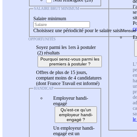
de
l
SALAIRE BRUT MINIMUM
se
si
Salaire minimum
Po
co
Choisissez une périodicité pour le salaire saisi
En
OPPORTUNITÉS
Soyez parmi les 1ers à postuler
(2)
résultats
Pourquoi serez-vous parmi les
L'
premiers à postuler ?
pe
Offres de plus de 15 jours,
en
comptant moins de 4 candidatures
ha
(dont France Travail est informé)
un
HANDICAP
pr
de
Employeur handi-
ad
engagé
ca
Qu'est-ce qu'un
sa
employeur handi-
le
engagé ?
Un employeur handi-
engagé est un