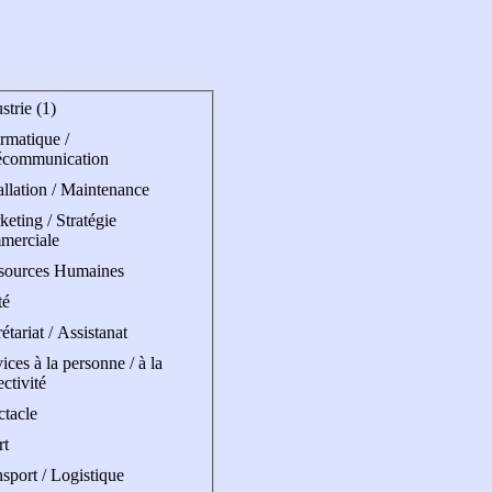
strie (1)
rmatique /
écommunication
allation / Maintenance
eting / Stratégie
merciale
sources Humaines
té
étariat / Assistanat
ices à la personne / à la
ectivité
ctacle
rt
sport / Logistique