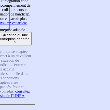
 l’intégration et de
’accompagnement de
s collaborateurs en
tuation de handicap.
ur en savoir plus,
nsultez cet article
.
treprise adaptée
Qu'est-ce qu'une
entreprise adaptée
?
entreprise adaptée
rmet à un travailleur
 situation de
ndicap d'exercer
e activité
ofessionnelle dans
s conditions
aptées à ses
pacités. Pour en
voir plus,
consultez
 site de l’UNEA
.