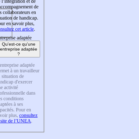
 l’intégration et de
’accompagnement de
s collaborateurs en
tuation de handicap.
ur en savoir plus,
nsultez cet article
.
treprise adaptée
Qu'est-ce qu'une
entreprise adaptée
?
entreprise adaptée
rmet à un travailleur
 situation de
ndicap d'exercer
e activité
ofessionnelle dans
s conditions
aptées à ses
pacités. Pour en
voir plus,
consultez
 site de l’UNEA
.