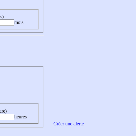
s)
mois
ure)
heures
Créer une alerte