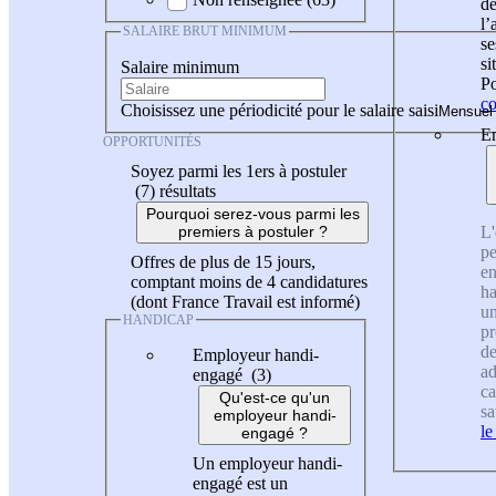
de
l
SALAIRE BRUT MINIMUM
se
si
Salaire minimum
Po
co
Choisissez une périodicité pour le salaire saisi
En
OPPORTUNITÉS
Soyez parmi les 1ers à postuler
(7)
résultats
Pourquoi serez-vous parmi les
L'
premiers à postuler ?
pe
Offres de plus de 15 jours,
en
comptant moins de 4 candidatures
ha
(dont France Travail est informé)
un
HANDICAP
pr
de
Employeur handi-
ad
engagé (3)
ca
Qu'est-ce qu'un
sa
employeur handi-
le
engagé ?
Un employeur handi-
engagé est un