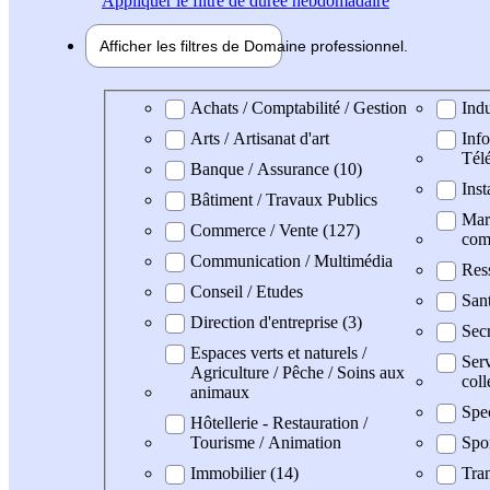
Appliquer
le filtre de durée hebdomadaire
Afficher les filtres de
Domaine pro
fessionnel
Domaine professionel
Achats / Comptabilité / Gestion
Indu
Arts / Artisanat d'art
Info
Tél
Banque / Assurance (10)
Inst
Bâtiment / Travaux Publics
Mark
Commerce / Vente (127)
com
Communication / Multimédia
Res
Conseil / Etudes
San
Direction d'entreprise (3)
Secr
Espaces verts et naturels /
Serv
Agriculture / Pêche / Soins aux
coll
animaux
Spec
Hôtellerie - Restauration /
Tourisme / Animation
Spo
Immobilier (14)
Tran