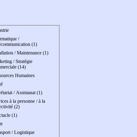
strie
rmatique /
écommunication (1)
allation / Maintenance (1)
eting / Stratégie
merciale (14)
sources Humaines
té
étariat / Assistanat (1)
ices à la personne / à la
ectivité (2)
tacle (1)
rt
sport / Logistique