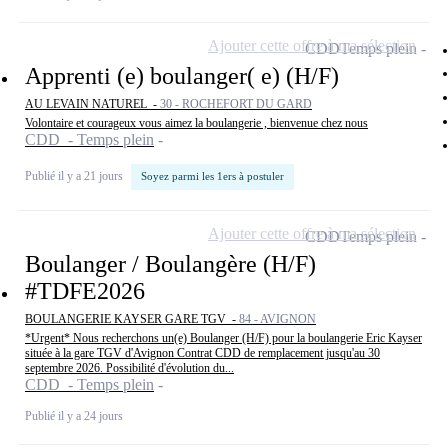
Ajouter cette offre à ma sélection
CDD
Temps plein
Apprenti (e) boulanger( e) (H/F)
AU LEVAIN NATUREL -
30 - ROCHEFORT DU GARD
Volontaire et courageux vous aimez la boulangerie , bienvenue chez nous
CDD - Temps plein
Publié il y a 21 jours
Soyez parmi les 1ers à postuler
Ajouter cette offre à ma sélection
CDD
Temps plein
Boulanger / Boulangère (H/F)
#TDFE2026
BOULANGERIE KAYSER GARE TGV -
84 - AVIGNON
*Urgent* Nous recherchons un(e) Boulanger (H/F) pour la boulangerie Eric Kayser
située à la gare TGV d'Avignon Contrat CDD de remplacement jusqu'au 30
septembre 2026. Possibilité d'évolution du...
CDD - Temps plein
Publié il y a 24 jours