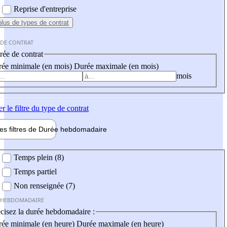
Reprise d'entreprise
plus
de types de contrat
 DE CONTRAT
ée de contrat
ée minimale (en mois)
Durée maximale (en mois)
mois
er
le filtre du type de contrat
les filtres de
Durée hebdo
madaire
 hebdomadaire
Temps plein (8)
Temps partiel
Non renseignée (7)
 HEBDOMADAIRE
cisez la durée hebdomadaire :
ée minimale (en heure)
Durée maximale (en heure)