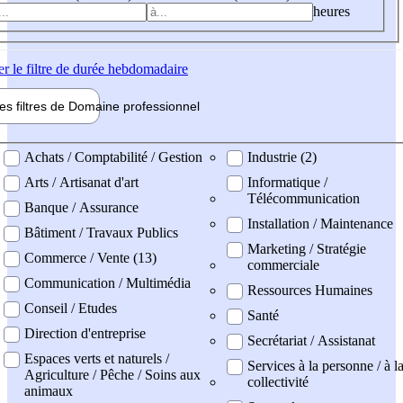
heures
er
le filtre de durée hebdomadaire
les filtres de
Domaine pro
fessionnel
ne professionel
Achats / Comptabilité / Gestion
Industrie (2)
Arts / Artisanat d'art
Informatique /
Télécommunication
Banque / Assurance
Installation / Maintenance
Bâtiment / Travaux Publics
Marketing / Stratégie
Commerce / Vente (13)
commerciale
Communication / Multimédia
Ressources Humaines
Conseil / Etudes
Santé
Direction d'entreprise
Secrétariat / Assistanat
Espaces verts et naturels /
Services à la personne / à l
Agriculture / Pêche / Soins aux
collectivité
animaux