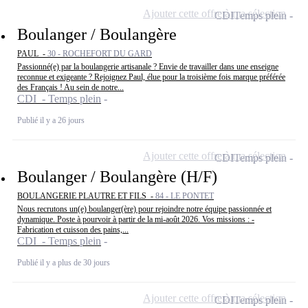
Ajouter cette offre à ma sélection
CDI
Temps plein
Boulanger / Boulangère
PAUL -
30 - ROCHEFORT DU GARD
Passionné(e) par la boulangerie artisanale ? Envie de travailler dans une enseigne
reconnue et exigeante ? Rejoignez Paul, élue pour la troisième fois marque préférée
des Français ! Au sein de notre...
CDI - Temps plein
Publié il y a 26 jours
Ajouter cette offre à ma sélection
CDI
Temps plein
Boulanger / Boulangère (H/F)
BOULANGERIE PLAUTRE ET FILS -
84 - LE PONTET
Nous recrutons un(e) boulanger(ère) pour rejoindre notre équipe passionnée et
dynamique. Poste à pourvoir à partir de la mi-août 2026. Vos missions : -
Fabrication et cuisson des pains,...
CDI - Temps plein
Publié il y a plus de 30 jours
Ajouter cette offre à ma sélection
CDI
Temps plein