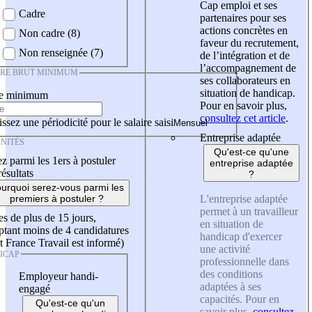
Cap emploi et ses
Cadre
partenaires pour ses
actions concrètes en
Non cadre (8)
faveur du recrutement,
Non renseignée (7)
de l’intégration et de
l’accompagnement de
IRE BRUT MINIMUM
ses collaborateurs en
situation de handicap.
re minimum
Pour en savoir plus,
consultez cet article
.
ssez une périodicité pour le salaire saisi
Entreprise adaptée
NITÉS
Qu'est-ce qu'une
z parmi les 1ers à postuler
entreprise adaptée
résultats
?
urquoi serez-vous parmi les
L'entreprise adaptée
premiers à postuler ?
permet à un travailleur
es de plus de 15 jours,
en situation de
tant moins de 4 candidatures
handicap d'exercer
t France Travail est informé)
une activité
ICAP
professionnelle dans
des conditions
Employeur handi-
adaptées à ses
engagé
capacités. Pour en
Qu'est-ce qu'un
savoir plus,
consultez