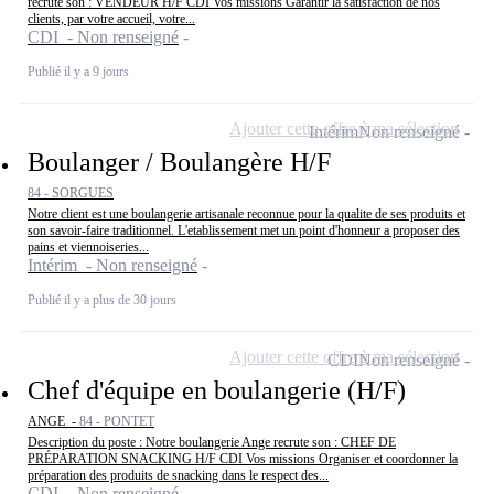
recrute son : VENDEUR H/F CDI Vos missions Garantir la satisfaction de nos
clients, par votre accueil, votre...
CDI - Non renseigné
Publié il y a 9 jours
Ajouter cette offre à ma sélection
Intérim
Non renseigné
Boulanger / Boulangère H/F
84 - SORGUES
Notre client est une boulangerie artisanale reconnue pour la qualite de ses produits et
son savoir-faire traditionnel. L'etablissement met un point d'honneur a proposer des
pains et viennoiseries...
Intérim - Non renseigné
Publié il y a plus de 30 jours
Ajouter cette offre à ma sélection
CDI
Non renseigné
Chef d'équipe en boulangerie (H/F)
ANGE -
84 - PONTET
Description du poste : Notre boulangerie Ange recrute son : CHEF DE
PRÉPARATION SNACKING H/F CDI Vos missions Organiser et coordonner la
préparation des produits de snacking dans le respect des...
CDI - Non renseigné