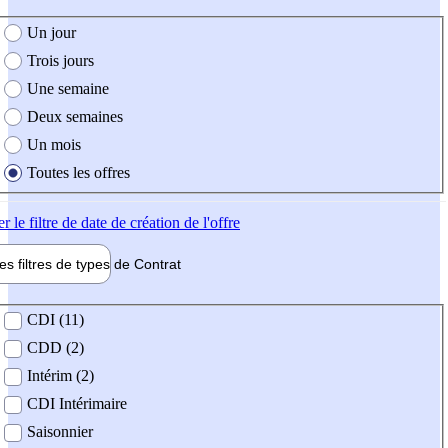
e création de l'offre
Un jour
Trois jours
Une semaine
Deux semaines
Un mois
Toutes les offres
er
le filtre de date de création de l'offre
les filtres de types de
Contrat
de contrat
CDI (11)
CDD (2)
Intérim (2)
CDI Intérimaire
Saisonnier