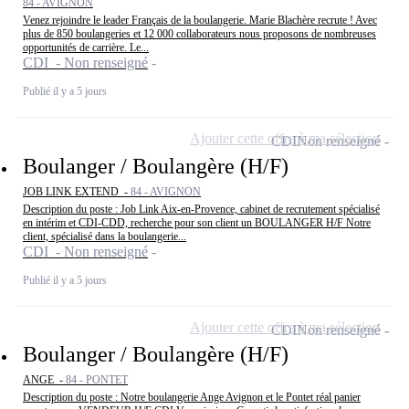
84 - AVIGNON
Venez rejoindre le leader Français de la boulangerie. Marie Blachère recrute ! Avec
plus de 850 boulangeries et 12 000 collaborateurs nous proposons de nombreuses
opportunités de carrière. Le...
CDI - Non renseigné
Publié il y a 5 jours
Ajouter cette offre à ma sélection
CDI
Non renseigné
Boulanger / Boulangère (H/F)
JOB LINK EXTEND -
84 - AVIGNON
Description du poste : Job Link Aix-en-Provence, cabinet de recrutement spécialisé
en intérim et CDI-CDD, recherche pour son client un BOULANGER H/F Notre
client, spécialisé dans la boulangerie...
CDI - Non renseigné
Publié il y a 5 jours
Ajouter cette offre à ma sélection
CDI
Non renseigné
Boulanger / Boulangère (H/F)
ANGE -
84 - PONTET
Description du poste : Notre boulangerie Ange Avignon et le Pontet réal panier