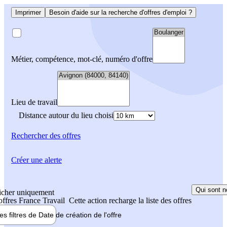
Imprimer
Besoin d'aide sur la recherche d'offres d'emploi ?
Métier, compétence, mot-clé, numéro d'offre
Lieu de travail
Distance autour du lieu choisi
Rechercher
des offres
Créer une alerte
Qui sont n
icher uniquement
 offres France Travail
Cette action recharge la liste des offres
les filtres de
Date de création
de l'offre