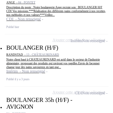
ANGE -
84 - PONTET
Description du poste : Notre boulangerie Ange recrute son : BOULANGER H/F
CDI Vos missions:***Réalisation des différents pains conformément à nos recettes,
nos méthodes et nos valeurs***Veillez...
CDI - Non renseigné
Publié hier
Ajouter cette offre à ma sélection
Intérim
Non renseigné
BOULANGER (H/F)
RANDSTAD -
13 - CHÂTEAURENARD
Notre client basé à CHATEAURENARD est actif dans le secteur de l'industrie
alimentaire, proposant des produits qui raviront vos papilles.Envie de façonner
chaque jour des pains savoureux en tant que...
Intérim - Non renseigné
Publié il y a 3 jours
Ajouter cette offre à ma sélection
CDI
Non renseigné
BOULANGER 35h (H/F) -
AVIGNON