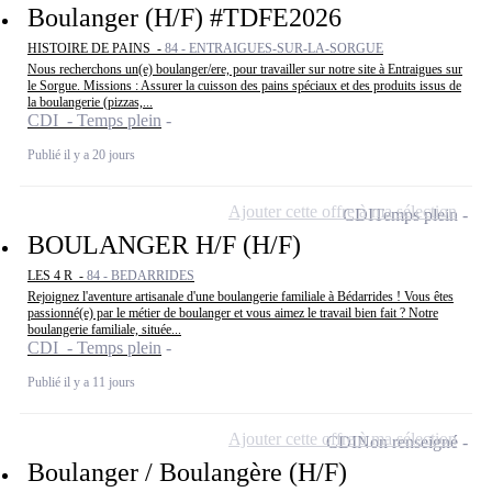
Boulanger (H/F) #TDFE2026
HISTOIRE DE PAINS -
84 - ENTRAIGUES-SUR-LA-SORGUE
Nous recherchons un(e) boulanger/ere, pour travailler sur notre site à Entraigues sur
le Sorgue. Missions : Assurer la cuisson des pains spéciaux et des produits issus de
la boulangerie (pizzas,...
CDI - Temps plein
Publié il y a 20 jours
Ajouter cette offre à ma sélection
CDI
Temps plein
BOULANGER H/F (H/F)
LES 4 R -
84 - BEDARRIDES
Rejoignez l'aventure artisanale d'une boulangerie familiale à Bédarrides ! Vous êtes
passionné(e) par le métier de boulanger et vous aimez le travail bien fait ? Notre
boulangerie familiale, située...
CDI - Temps plein
Publié il y a 11 jours
Ajouter cette offre à ma sélection
CDI
Non renseigné
Boulanger / Boulangère (H/F)