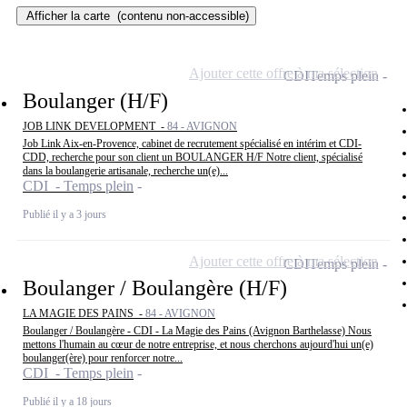
Afficher la carte
(contenu non-accessible)
Ajouter cette offre à ma sélection
CDI
Temps plein
Boulanger (H/F)
JOB LINK DEVELOPMENT -
84 - AVIGNON
Job Link Aix-en-Provence, cabinet de recrutement spécialisé en intérim et CDI-
CDD, recherche pour son client un BOULANGER H/F Notre client, spécialisé
dans la boulangerie artisanale, recherche un(e)...
CDI - Temps plein
Publié il y a 3 jours
Ajouter cette offre à ma sélection
CDI
Temps plein
Boulanger / Boulangère (H/F)
LA MAGIE DES PAINS -
84 - AVIGNON
Boulanger / Boulangère - CDI - La Magie des Pains (Avignon Barthelasse) Nous
mettons l'humain au cœur de notre entreprise, et nous cherchons aujourd'hui un(e)
boulanger(ère) pour renforcer notre...
CDI - Temps plein
Publié il y a 18 jours