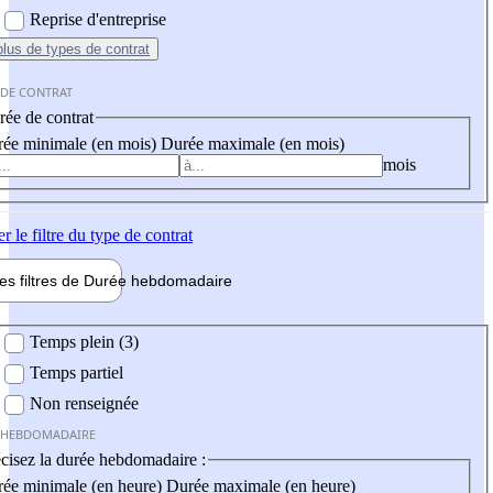
Reprise d'entreprise
plus
de types de contrat
 DE CONTRAT
ée de contrat
ée minimale (en mois)
Durée maximale (en mois)
mois
er
le filtre du type de contrat
les filtres de
Durée hebdo
madaire
 hebdomadaire
Temps plein (3)
Temps partiel
Non renseignée
 HEBDOMADAIRE
cisez la durée hebdomadaire :
ée minimale (en heure)
Durée maximale (en heure)