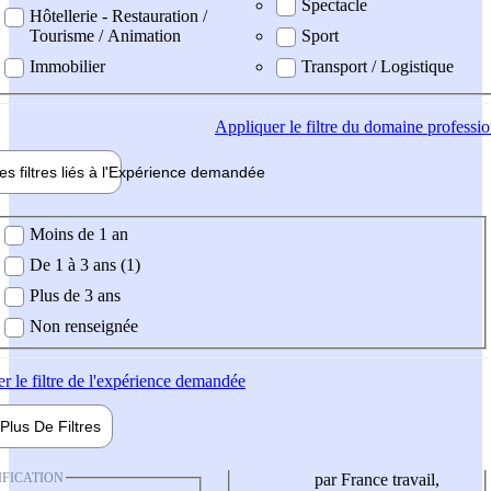
Spectacle
Hôtellerie - Restauration /
Tourisme / Animation
Sport
Immobilier
Transport / Logistique
Appliquer
le filtre du domaine professi
es filtres liés à l'
Expérience
demandée
ience demandée
Moins de 1 an
De 1 à 3 ans (1)
Plus de 3 ans
Non renseignée
er
le filtre de l'expérience demandée
Plus De
Filtres
IFICATION
par France travail,