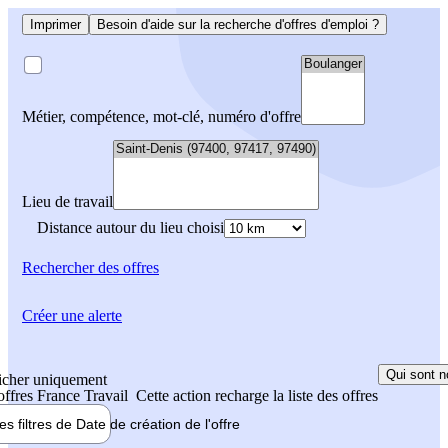
Imprimer
Besoin d'aide sur la recherche d'offres d'emploi ?
Métier, compétence, mot-clé, numéro d'offre
Lieu de travail
Distance autour du lieu choisi
Rechercher
des offres
Créer une alerte
Qui sont n
icher uniquement
 offres France Travail
Cette action recharge la liste des offres
les filtres de
Date de création
de l'offre