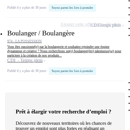
Publié il y a plus de 30 jours
Soyez parmi les 1ers à postuler
Ajouter cette offre à ma sélection
CDI
Temps plein
Boulanger / Boulangère
974 - LA POSSESSION
Vous êtes passionné(e) par la boulangerie et souhaitez rejoindre une équipe
dynamique et créative ? Nous recherchons un(e) boulanger(ère) talentueux(se) pour
participer à la création de nos produits...
CDI - Temps plein
Publié il y a plus de 30 jours
Soyez parmi les 1ers à postuler
Prêt à élargir votre recherche d’emploi ?
Découvrez de nouveaux territoires où les chances de
trouver un emploi sont plus fortes en réalisant un