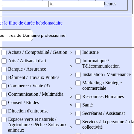
heures
er
le filtre de durée hebdomadaire
les filtres de
Domaine pro
fessionnel
ne professionel
Achats / Comptabilité / Gestion
Industrie
Arts / Artisanat d'art
Informatique /
Télécommunication
Banque / Assurance
Installation / Maintenance
Bâtiment / Travaux Publics
Marketing / Stratégie
Commerce / Vente (3)
commerciale
Communication / Multimédia
Ressources Humaines
Conseil / Etudes
Santé
Direction d'entreprise
Secrétariat / Assistanat
Espaces verts et naturels /
Services à la personne / à l
Agriculture / Pêche / Soins aux
collectivité
animaux