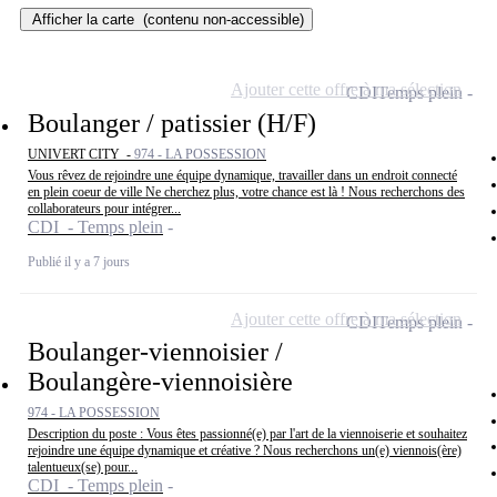
Afficher la carte
(contenu non-accessible)
Ajouter cette offre à ma sélection
CDI
Temps plein
Boulanger / patissier (H/F)
UNIVERT CITY -
974 - LA POSSESSION
Vous rêvez de rejoindre une équipe dynamique, travailler dans un endroit connecté
en plein coeur de ville Ne cherchez plus, votre chance est là ! Nous recherchons des
collaborateurs pour intégrer...
CDI - Temps plein
Publié il y a 7 jours
Ajouter cette offre à ma sélection
CDI
Temps plein
Boulanger-viennoisier /
Boulangère-viennoisière
974 - LA POSSESSION
Description du poste : Vous êtes passionné(e) par l'art de la viennoiserie et souhaitez
rejoindre une équipe dynamique et créative ? Nous recherchons un(e) viennois(ère)
talentueux(se) pour...
CDI - Temps plein