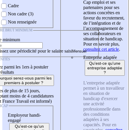
Cap emploi et ses
Cadre
partenaires pour ses
actions concrètes en
Non cadre (3)
faveur du recrutement,
Non renseignée
de l’intégration et de
l’accompagnement de
IRE BRUT MINIMUM
ses collaborateurs en
situation de handicap.
re minimum
Pour en savoir plus,
consultez cet article
.
ssez une périodicité pour le salaire saisi
Entreprise adaptée
NITÉS
Qu'est-ce qu'une
z parmi les 1ers à postuler
entreprise adaptée
résultats
?
urquoi serez-vous parmi les
L'entreprise adaptée
premiers à postuler ?
permet à un travailleur
es de plus de 15 jours,
en situation de
tant moins de 4 candidatures
handicap d'exercer
t France Travail est informé)
une activité
ICAP
professionnelle dans
des conditions
Employeur handi-
adaptées à ses
engagé
capacités. Pour en
Qu'est-ce qu'un
savoir plus,
consultez