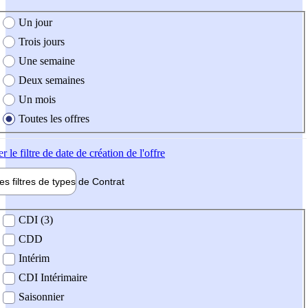
e création de l'offre
Un jour
Trois jours
Une semaine
Deux semaines
Un mois
Toutes les offres
er
le filtre de date de création de l'offre
les filtres de types de
Contrat
de contrat
CDI (3)
CDD
Intérim
CDI Intérimaire
Saisonnier