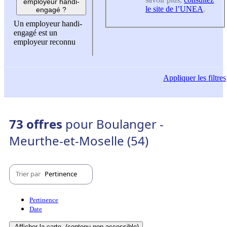
employeur handi-
le site de l’UNEA
.
engagé ?
Un employeur handi-
engagé est un
employeur reconnu
Appliquer
les filtres
73 offres
pour Boulanger -
Meurthe-et-Moselle (54)
Trier par
Pertinence
Pertinence
Date
Afficher la carte
(contenu non-accessible)