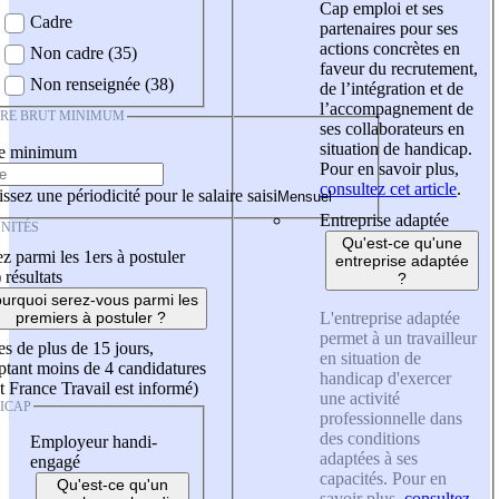
Cap emploi et ses
Cadre
partenaires pour ses
actions concrètes en
Non cadre (35)
faveur du recrutement,
Non renseignée (38)
de l’intégration et de
l’accompagnement de
IRE BRUT MINIMUM
ses collaborateurs en
situation de handicap.
re minimum
Pour en savoir plus,
consultez cet article
.
ssez une périodicité pour le salaire saisi
Entreprise adaptée
NITÉS
Qu'est-ce qu'une
z parmi les 1ers à postuler
entreprise adaptée
)
résultats
?
urquoi serez-vous parmi les
L'entreprise adaptée
premiers à postuler ?
permet à un travailleur
es de plus de 15 jours,
en situation de
tant moins de 4 candidatures
handicap d'exercer
t France Travail est informé)
une activité
ICAP
professionnelle dans
des conditions
Employeur handi-
adaptées à ses
engagé
capacités. Pour en
Qu'est-ce qu'un
savoir plus,
consultez