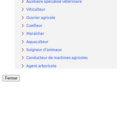
Fermer
Fermer
le détail de l'offre
/
Offre
sur
Offre précéden