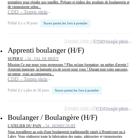
premières pour régaler nos papilles. Prépare et réalise des produits de boulangerie et
de viennoiserie selon...
CDD - Temps plein
Publié il y a 30 jours
Soyez parmi les 1ers à postuler
Ajouter cette offre à ma sélection
CDD
Temps plein
Apprenti boulanger (H/F)
SUPER U -
54 - VAL DE BRIEY
Mission Ce que nous vous proposons ? Plus qu'une formation, un métier d'avenir !
Apprenti magicien, la baguette n'a de secret pour vous ! Durant tout votre parcours,
un tuteur, vous accompagnera...
CDD - Temps plein
Publié il y a plus de 30 jours
Soyez parmi les 1ers à postuler
Ajouter cette offre à ma sélection
CDI
Temps plein
Boulanger / Boulangère (H/F)
L'ATELIER DU PAIN -
54 - HOMECOURT
Vous travaillerez au sein d'une boulangerie traditionnelle située à Homécourt ou à
Labry. Vous réaliserez toute la fabrication des pains, pâtisseries et viennoiseries