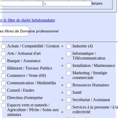
heures
er
le filtre de durée hebdomadaire
les filtres de
Domaine pro
fessionnel
ne professionel
Achats / Comptabilité / Gestion
Industrie (4)
Arts / Artisanat d'art
Informatique /
Télécommunication
Banque / Assurance
Installation / Maintenance
Bâtiment / Travaux Publics
Marketing / Stratégie
Commerce / Vente (69)
commerciale
Communication / Multimédia
Ressources Humaines
Conseil / Etudes
Santé
Direction d'entreprise
Secrétariat / Assistanat
Espaces verts et naturels /
Services à la personne / à l
Agriculture / Pêche / Soins aux
collectivité
animaux