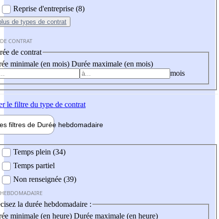
Reprise d'entreprise (8)
plus
de types de contrat
 DE CONTRAT
ée de contrat
ée minimale (en mois)
Durée maximale (en mois)
mois
er
le filtre du type de contrat
les filtres de
Durée hebdo
madaire
 hebdomadaire
Temps plein (34)
Temps partiel
Non renseignée (39)
 HEBDOMADAIRE
cisez la durée hebdomadaire :
ée minimale (en heure)
Durée maximale (en heure)