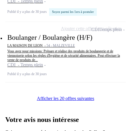
CDI - Temps plein
Publié il y a plus de 30 jours
Soyez parmi les 1ers à postuler
Ajouter cette offre à ma sélection
CDI
Temps plein
Boulanger / Boulangère (H/F)
LA MAISON DE LEON -
54 - MALZEVILLE
Vous avez pour missions: Prépare et réalise des produits de boulangerie et de
viennoiserie selon les règles d'hygiène et de sécurité alimentaires. Peut effectuer la
vente de produits de...
CDI - Temps plein
Publié il y a plus de 30 jours
Afficher les 20 offres suivantes
Votre avis nous intéresse