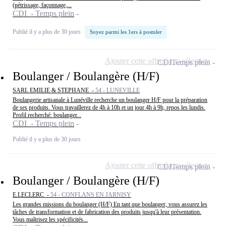
(pétrissage, façonnage,...
CDI - Temps plein
Publié il y a plus de 30 jours
Soyez parmi les 1ers à postuler
Ajouter cette offre à ma sélection
CDI
Temps plein
Boulanger / Boulangère (H/F)
SARL EMILIE & STEPHANE -
54 - LUNEVILLE
Boulangerie artisanale à Lunéville recherche un boulanger H/F pour la préparation
de ses produits. Vous travaillerez de 4h à 10h et un jour 4h à 9h, repos les lundis.
Profil recherché: boulanger...
CDI - Temps plein
Publié il y a plus de 30 jours
Ajouter cette offre à ma sélection
CDI
Temps plein
Boulanger / Boulangère (H/F)
E.LECLERC -
54 - CONFLANS EN JARNISY
Les grandes missions du boulanger (H/F) En tant que boulanger, vous assurez les
tâches de transformation et de fabrication des produits jusqu'à leur présentation.
Vous maîtrisez les spécificités...