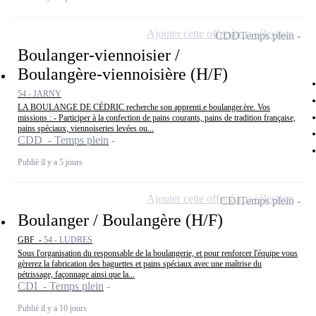
Ajouter cette offre à ma sélection
CDD
Temps plein
Boulanger-viennoisier /
Boulangère-viennoisière (H/F)
54 - JARNY
LA BOULANGE DE CÉDRIC recherche son apprenti.e boulanger.ère. Vos
missions : - Participer à la confection de pains courants, pains de tradition française,
pains spéciaux, viennoiseries levées ou...
CDD - Temps plein
Publié il y a 5 jours
Ajouter cette offre à ma sélection
CDI
Temps plein
Boulanger / Boulangère (H/F)
GBF -
54 - LUDRES
Sous l'organisation du responsable de la boulangerie, et pour renforcer l'équipe vous
gèrerez la fabrication des baguettes et pains spéciaux avec une maîtrise du
pétrissage, façonnage ainsi que la...
CDI - Temps plein
Publié il y a 10 jours