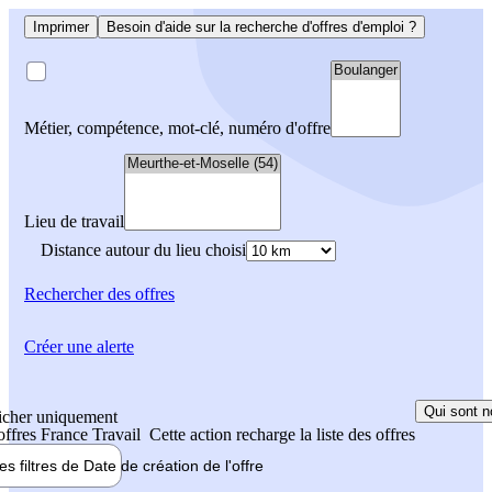
Imprimer
Besoin d'aide sur la recherche d'offres d'emploi ?
Métier, compétence, mot-clé, numéro d'offre
Lieu de travail
Distance autour du lieu choisi
Rechercher
des offres
Créer une alerte
Qui sont n
icher uniquement
 offres France Travail
Cette action recharge la liste des offres
les filtres de
Date de création
de l'offre