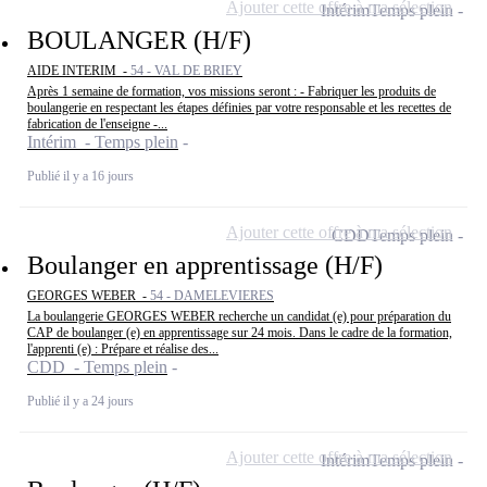
Ajouter cette offre à ma sélection
Intérim
Temps plein
BOULANGER (H/F)
AIDE INTERIM -
54 - VAL DE BRIEY
Après 1 semaine de formation, vos missions seront : - Fabriquer les produits de
boulangerie en respectant les étapes définies par votre responsable et les recettes de
fabrication de l'enseigne -...
Intérim - Temps plein
Publié il y a 16 jours
Ajouter cette offre à ma sélection
CDD
Temps plein
Boulanger en apprentissage (H/F)
GEORGES WEBER -
54 - DAMELEVIERES
La boulangerie GEORGES WEBER recherche un candidat (e) pour préparation du
CAP de boulanger (e) en apprentissage sur 24 mois. Dans le cadre de la formation,
l'apprenti (e) : Prépare et réalise des...
CDD - Temps plein
Publié il y a 24 jours
Ajouter cette offre à ma sélection
Intérim
Temps plein