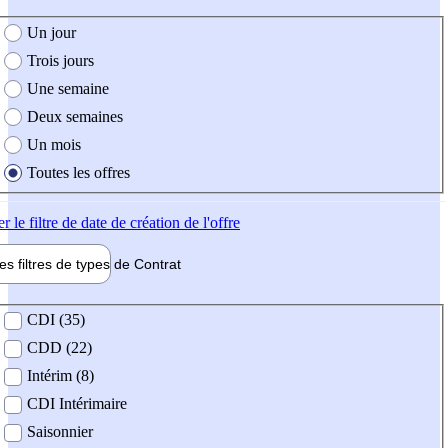
e création de l'offre
Un jour
Trois jours
Une semaine
Deux semaines
Un mois
Toutes les offres
er
le filtre de date de création de l'offre
les filtres de types de
Contrat
de contrat
CDI (35)
CDD (22)
Intérim (8)
CDI Intérimaire
Saisonnier