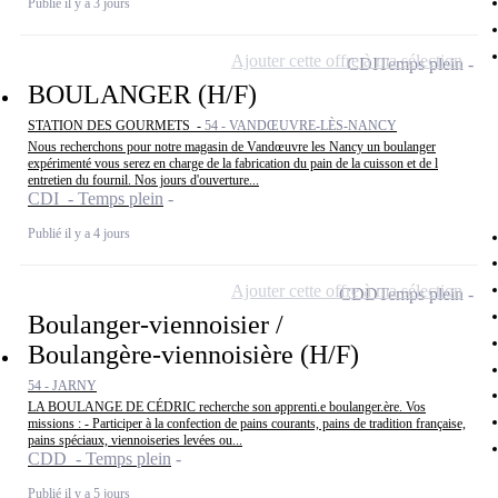
Publié il y a 3 jours
Ajouter cette offre à ma sélection
CDI
Temps plein
BOULANGER (H/F)
STATION DES GOURMETS -
54 - VANDŒUVRE-LÈS-NANCY
Nous recherchons pour notre magasin de Vandœuvre les Nancy un boulanger
expérimenté vous serez en charge de la fabrication du pain de la cuisson et de l
entretien du fournil. Nos jours d'ouverture...
CDI - Temps plein
Publié il y a 4 jours
Ajouter cette offre à ma sélection
CDD
Temps plein
Boulanger-viennoisier /
Boulangère-viennoisière (H/F)
54 - JARNY
LA BOULANGE DE CÉDRIC recherche son apprenti.e boulanger.ère. Vos
missions : - Participer à la confection de pains courants, pains de tradition française,
pains spéciaux, viennoiseries levées ou...
CDD - Temps plein
Publié il y a 5 jours