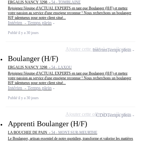
ERGALIS NANCY 3298 -
54 - TOMBLAINE
Rejoignez l'équipe d'ACTUAL EXPERTS en tant que Boulanger (H/F) et mettez
votre passion au service d'une enseigne reconnue ! Nous recherchons un boulanger
H/F talentueux pour notre client situé...
Intérim - Temps plein
Publié il y a 30 jours
Ajouter cette offre à ma sélection
Intérim
Temps plein
Boulanger (H/F)
ERGALIS NANCY 3298 -
54 - LAXOU
Rejoignez l'équipe d'ACTUAL EXPERTS en tant que Boulanger (H/F) et mettez
votre passion au service d'une enseigne reconnue ! Nous recherchons un boulanger
H/F talentueux pour notre client situé...
Intérim - Temps plein
Publié il y a 30 jours
Ajouter cette offre à ma sélection
CDD
Temps plein
Apprenti Boulanger (H/F)
LA BOUCHEE DE PAIN -
54 - MONT-SUR-MEURTHE
Le Boulanger, artisan essentiel de notre quotidien, transforme et valorise les matières