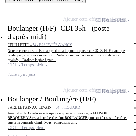
Ajouter cette offre à ma sélection
CDI
Temps plein
Boulanger (H/F)- CDI 35h - (poste
d'après-midi)
FEUILLETTE -
54 - ESSEY-LÈS-NANCY
Nous recherchons un Boulanger du matin pour un poste en CDI 35H. En tant que
boulanger, vos missions seront : - Sélectionner les farines en fonction de leurs
qualités, - Réaliser la pâte à pain...
CDI - Temps plein
Publié il y a 3 jours
Ajouter cette offre à ma sélection
CDI
Temps plein
Boulanger / Boulangère (H/F)
SARL LE PAIN AU LEVAIN -
54 - FROUARD
Avec plus de 35 salariés et toujours en pleine croissance, la MAISON
BRAQUEHAIS est à la recherche d'un BOULANGER pour étoffer ses effectifs et
suivre la demande client. Nous recherchons un...
CDI - Temps plein