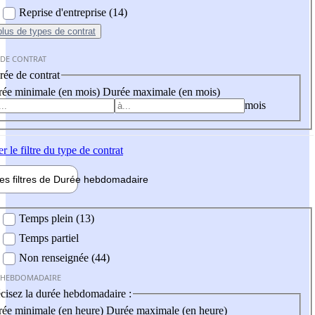
Reprise d'entreprise (14)
plus
de types de contrat
 DE CONTRAT
ée de contrat
ée minimale (en mois)
Durée maximale (en mois)
mois
er
le filtre du type de contrat
les filtres de
Durée hebdo
madaire
 hebdomadaire
Temps plein (13)
Temps partiel
Non renseignée (44)
 HEBDOMADAIRE
cisez la durée hebdomadaire :
ée minimale (en heure)
Durée maximale (en heure)