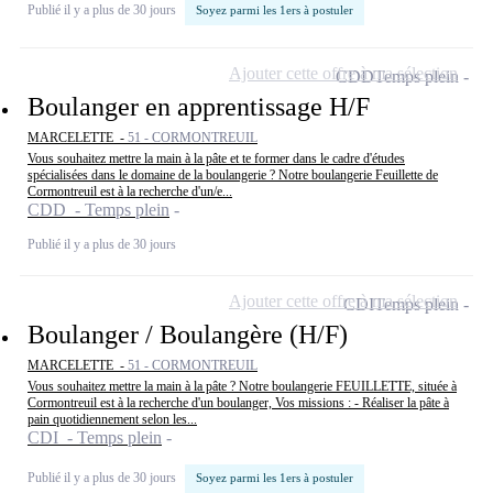
Publié il y a plus de 30 jours
Soyez parmi les 1ers à postuler
Ajouter cette offre à ma sélection
CDD
Temps plein
Boulanger en apprentissage H/F
MARCELETTE -
51 - CORMONTREUIL
Vous souhaitez mettre la main à la pâte et te former dans le cadre d'études
spécialisées dans le domaine de la boulangerie ? Notre boulangerie Feuillette de
Cormontreuil est à la recherche d'un/e...
CDD - Temps plein
Publié il y a plus de 30 jours
Ajouter cette offre à ma sélection
CDI
Temps plein
Boulanger / Boulangère (H/F)
MARCELETTE -
51 - CORMONTREUIL
Vous souhaitez mettre la main à la pâte ? Notre boulangerie FEUILLETTE, située à
Cormontreuil est à la recherche d'un boulanger, Vos missions : - Réaliser la pâte à
pain quotidiennement selon les...
CDI - Temps plein
Publié il y a plus de 30 jours
Soyez parmi les 1ers à postuler