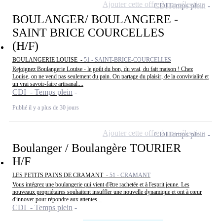
Ajouter cette offre à ma sélection
CDI
Temps plein
BOULANGER/ BOULANGERE -
SAINT BRICE COURCELLES
(H/F)
BOULANGERIE LOUISE -
51 - SAINT-BRICE-COURCELLES
Rejoignez Boulangerie Louise - le goût du bon, du vrai, du fait maison ! Chez
Louise, on ne vend pas seulement du pain. On partage du plaisir, de la convivialité et
un vrai savoir-faire artisanal....
CDI - Temps plein
Publié il y a plus de 30 jours
Ajouter cette offre à ma sélection
CDI
Temps plein
Boulanger / Boulangère TOURIER
H/F
LES PETITS PAINS DE CRAMANT -
51 - CRAMANT
Vous intégrez une boulangerie qui vient d'être rachetée et à l'esprit jeune. Les
nouveaux propriétaires souhaitent insuffler une nouvelle dynamique et ont à cœur
d'innover pour répondre aux attentes...
CDI - Temps plein