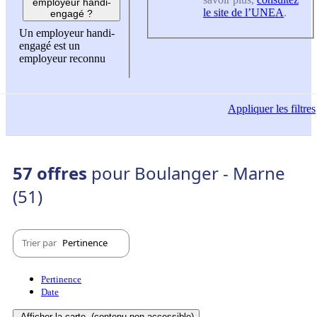
employeur handi-
le site de l’UNEA
.
engagé ?
Un employeur handi-
engagé est un
employeur reconnu
Appliquer
les filtres
57 offres
pour Boulanger - Marne
(51)
Trier par
Pertinence
Pertinence
Date
Afficher la carte
(contenu non-accessible)