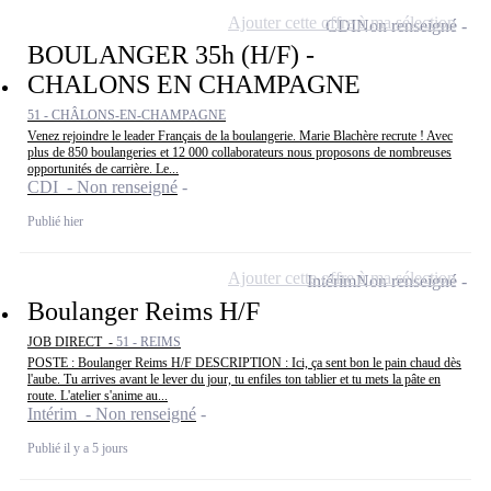
Ajouter cette offre à ma sélection
CDI
Non renseigné
BOULANGER 35h (H/F) -
CHALONS EN CHAMPAGNE
51 - CHÂLONS-EN-CHAMPAGNE
Venez rejoindre le leader Français de la boulangerie. Marie Blachère recrute ! Avec
plus de 850 boulangeries et 12 000 collaborateurs nous proposons de nombreuses
opportunités de carrière. Le...
CDI - Non renseigné
Publié hier
Ajouter cette offre à ma sélection
Intérim
Non renseigné
Boulanger Reims H/F
JOB DIRECT -
51 - REIMS
POSTE : Boulanger Reims H/F DESCRIPTION : Ici, ça sent bon le pain chaud dès
l'aube. Tu arrives avant le lever du jour, tu enfiles ton tablier et tu mets la pâte en
route. L'atelier s'anime au...
Intérim - Non renseigné
Publié il y a 5 jours