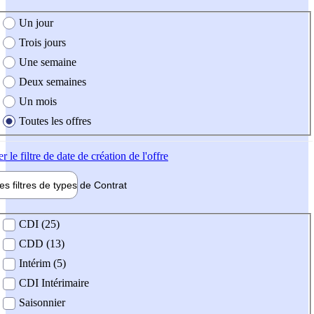
e création de l'offre
Un jour
Trois jours
Une semaine
Deux semaines
Un mois
Toutes les offres
er
le filtre de date de création de l'offre
les filtres de types de
Contrat
de contrat
CDI (25)
CDD (13)
Intérim (5)
CDI Intérimaire
Saisonnier