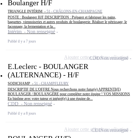
Boulanger H/F
TRIANGLE INTÉRIM -
51 - CHÂLONS-EN-CHAMPAGNE
POSTE : Boulanger H/F DESCRIPTION : Préparer et fabriquer les pains,
baguettes, viennoiseries et autres produits de boulangerie. Réaliser le pétrissage, le
façonnage, la fermentation et la...
Intérim - Non renseigné
Publié il y a 7 jours
Ajouter cette offre à ma sélection
CDD
Non renseigné
E.Leclerc - BOULANGER
(ALTERNANCE) - H/F
SODICHAMP -
51 - CHAMPFLEURY
DESCRIPTIF DE L'OFFRE Nous recherchons notre futur(e) APPRENTI(E)
BOULANGER / BOULANGÈRE pour compléter notre équipe ! VOS MISSIONS
En binôme avec votre tuteur et intégré(e) à une équipe de...
CDD - Non renseigné
Publié il y a 8 jours
Ajouter cette offre à ma sélection
CDI
Non renseigné