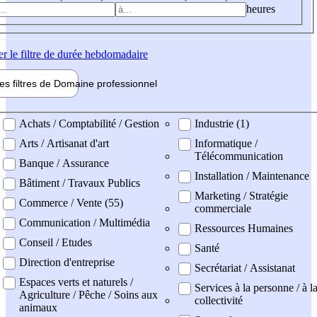
heures
er
le filtre de durée hebdomadaire
les filtres de
Domaine pro
fessionnel
ne professionel
Achats / Comptabilité / Gestion
Industrie (1)
Arts / Artisanat d'art
Informatique /
Télécommunication
Banque / Assurance
Installation / Maintenance
Bâtiment / Travaux Publics
Marketing / Stratégie
Commerce / Vente (55)
commerciale
Communication / Multimédia
Ressources Humaines
Conseil / Etudes
Santé
Direction d'entreprise
Secrétariat / Assistanat
Espaces verts et naturels /
Services à la personne / à l
Agriculture / Pêche / Soins aux
collectivité
animaux