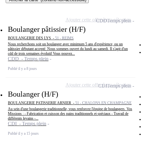
Ajouter cette offre à ma sélection
CDD
Temps plein
Boulanger pâtissier (H/F)
BOULANGERIE DES LYS -
51 - REIMS
Nous recherchons soit un boulanger avec minimum 5 ans d'expérience, ou un
pâtissier débutant accepté. Nous sommes ouvert du lundi au samedi. Il s'agit d'un
cdd de trois semaines évolutif Vous pouvez...
CDD - Temps plein
Publié il y a 8 jours
Ajouter cette offre à ma sélection
CDI
Temps plein
Boulanger (H/F)
BOULANGERIE PATISSERIE ARNIER -
51 - CHALONS EN CHAMPAGNE
Au sein d'une boulangerie traditionnelle, vous renforcez l'équipe de boulangers. Vos
Missions : - Fabrication et cuisson des pains traditionnels et spéciaux - Travail de
différents levains -...
CDI - Temps plein
Publié il y a 15 jours