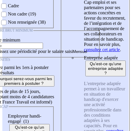
Cap emploi et ses
Cadre
partenaires pour ses
actions concrètes en
Non cadre (19)
faveur du recrutement,
Non renseignée (38)
de l’intégration et de
l’accompagnement de
IRE BRUT MINIMUM
ses collaborateurs en
situation de handicap.
re minimum
Pour en savoir plus,
consultez cet article
.
ssez une périodicité pour le salaire saisi
Entreprise adaptée
NITÉS
Qu'est-ce qu'une
z parmi les 1ers à postuler
entreprise adaptée
résultats
?
urquoi serez-vous parmi les
L'entreprise adaptée
premiers à postuler ?
permet à un travailleur
es de plus de 15 jours,
en situation de
tant moins de 4 candidatures
handicap d'exercer
t France Travail est informé)
une activité
ICAP
professionnelle dans
des conditions
Employeur handi-
adaptées à ses
engagé (1)
capacités. Pour en
Qu'est-ce qu'un
savoir plus,
consultez