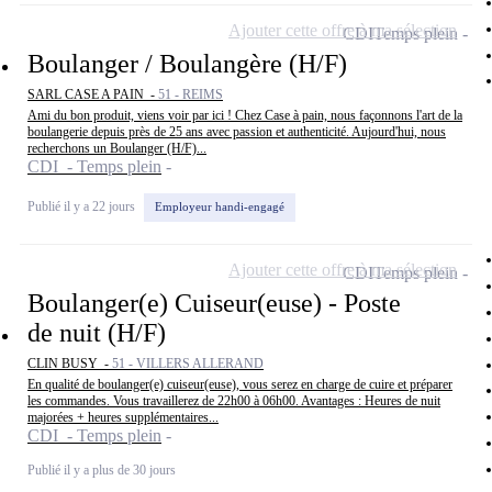
Ajouter cette offre à ma sélection
CDI
Temps plein
Boulanger / Boulangère (H/F)
SARL CASE A PAIN -
51 - REIMS
Ami du bon produit, viens voir par ici ! Chez Case à pain, nous façonnons l'art de la
boulangerie depuis près de 25 ans avec passion et authenticité. Aujourd'hui, nous
recherchons un Boulanger (H/F)...
CDI - Temps plein
Publié il y a 22 jours
Employeur handi-engagé
Ajouter cette offre à ma sélection
CDI
Temps plein
Boulanger(e) Cuiseur(euse) - Poste
de nuit (H/F)
CLIN BUSY -
51 - VILLERS ALLERAND
En qualité de boulanger(e) cuiseur(euse), vous serez en charge de cuire et préparer
les commandes. Vous travaillerez de 22h00 à 06h00. Avantages : Heures de nuit
majorées + heures supplémentaires...
CDI - Temps plein
Publié il y a plus de 30 jours