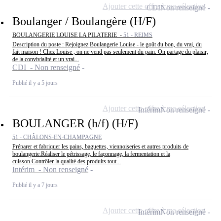
Ajouter cette offre à ma sélection
CDI
Non renseigné
Boulanger / Boulangère (H/F)
BOULANGERIE LOUISE LA PILATERIE -
51 - REIMS
Description du poste : Rejoignez Boulangerie Louise - le goût du bon, du vrai, du
fait maison ! Chez Louise , on ne vend pas seulement du pain. On partage du plaisir,
de la convivialité et un vrai...
CDI - Non renseigné
Publié il y a 5 jours
Ajouter cette offre à ma sélection
Intérim
Non renseigné
BOULANGER (h/f) (H/F)
51 - CHÂLONS-EN-CHAMPAGNE
Préparer et fabriquer les pains, baguettes, viennoiseries et autres produits de
boulangerie.Réaliser le pétrissage, le façonnage, la fermentation et la
cuisson.Contrôler la qualité des produits tout...
Intérim - Non renseigné
Publié il y a 7 jours
Ajouter cette offre à ma sélection
Intérim
Non renseigné