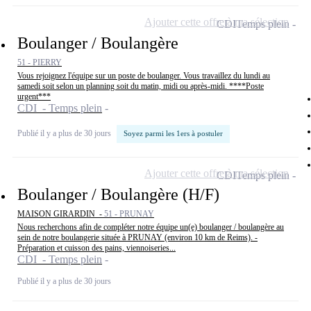
Ajouter cette offre à ma sélection
CDI
Temps plein
Boulanger / Boulangère
51 - PIERRY
Vous rejoignez l'équipe sur un poste de boulanger. Vous travaillez du lundi au
samedi soit selon un planning soit du matin, midi ou après-midi. ****Poste
urgent***
CDI - Temps plein
Publié il y a plus de 30 jours
Soyez parmi les 1ers à postuler
Ajouter cette offre à ma sélection
CDI
Temps plein
Boulanger / Boulangère (H/F)
MAISON GIRARDIN -
51 - PRUNAY
Nous recherchons afin de compléter notre équipe un(e) boulanger / boulangère au
sein de notre boulangerie située à PRUNAY (environ 10 km de Reims). -
Préparation et cuisson des pains, viennoiseries...
CDI - Temps plein
Publié il y a plus de 30 jours