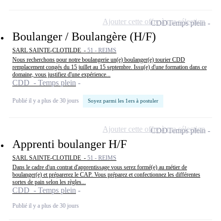
Ajouter cette offre à ma sélection
CDD
Temps plein
Boulanger / Boulangère (H/F)
SARL SAINTE-CLOTILDE -
51 - REIMS
Nous recherchons pour notre boulangerie un(e) boulanger(e) tourier CDD
remplacement congés du 15 juillet au 15 septembre. Issu(e) d'une formation dans ce
domaine, vous justifiez d'une expérience...
CDD - Temps plein
Publié il y a plus de 30 jours
Soyez parmi les 1ers à postuler
Ajouter cette offre à ma sélection
CDD
Temps plein
Apprenti boulanger H/F
SARL SAINTE-CLOTILDE -
51 - REIMS
Dans le cadre d'un contrat d'apprentissage vous serez formé(e) au métier de
boulanger(e) et préparerez le CAP. Vous préparez et confectionnez les différentes
sortes de pain selon les règles...
CDD - Temps plein
Publié il y a plus de 30 jours