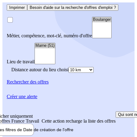
Imprimer
Besoin d'aide sur la recherche d'offres d'emploi ?
Métier, compétence, mot-clé, numéro d'offre
Lieu de travail
Distance autour du lieu choisi
Rechercher
des offres
Créer une alerte
Qui sont n
icher uniquement
 offres France Travail
Cette action recharge la liste des offres
les filtres de
Date de création
de l'offre