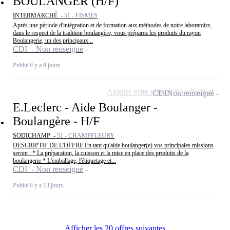
BOULANGER (H/F)
INTERMARCHÉ -
51 - FISMES
Après une période d'intégration et de formation aux méthodes de notre laboratoire,
dans le respect de la tradition boulangère, vous préparez les produits du rayon
Boulangerie, un des principaux...
CDI - Non renseigné
Publié il y a 9 jours
Ajouter cette offre à ma sélection
CDI
Non renseigné
E.Leclerc - Aide Boulanger -
Boulangère - H/F
SODICHAMP -
51 - CHAMPFLEURY
DESCRIPTIF DE L'OFFRE En tant qu'aide boulanger(e) vos principales missions
seront : * La préparation, la cuisson et la mise en place des produits de la
boulangerie * L'emballage, l'étiquetage et...
CDI - Non renseigné
Publié il y a 13 jours
Afficher les 20 offres suivantes