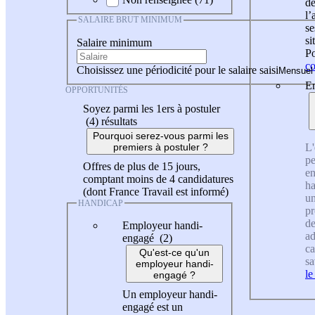
de
l
SALAIRE BRUT MINIMUM
se
si
Salaire minimum
Po
co
Choisissez une périodicité pour le salaire saisi
En
OPPORTUNITÉS
Soyez parmi les 1ers à postuler
(4)
résultats
Pourquoi serez-vous parmi les
L'
premiers à postuler ?
pe
Offres de plus de 15 jours,
en
comptant moins de 4 candidatures
ha
(dont France Travail est informé)
un
HANDICAP
pr
de
Employeur handi-
ad
engagé (2)
ca
Qu'est-ce qu'un
sa
employeur handi-
le
engagé ?
Un employeur handi-
engagé est un