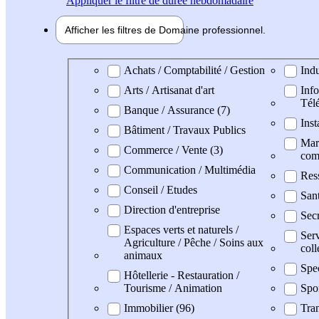
Appliquer
le filtre de durée hebdomadaire
Afficher les filtres de
Domaine pro
fessionnel
Domaine professionel
Achats / Comptabilité / Gestion
Indu
Arts / Artisanat d'art
Info
Tél
Banque / Assurance (7)
Inst
Bâtiment / Travaux Publics
Mark
Commerce / Vente (3)
com
Communication / Multimédia
Res
Conseil / Etudes
San
Direction d'entreprise
Secr
Espaces verts et naturels /
Serv
Agriculture / Pêche / Soins aux
coll
animaux
Spe
Hôtellerie - Restauration /
Tourisme / Animation
Spo
Immobilier (96)
Tran