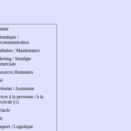
strie
rmatique /
écommunication
allation / Maintenance
eting / Stratégie
merciale
sources Humaines
té
étariat / Assistanat
ices à la personne / à la
ectivité (1)
ctacle
rt
sport / Logistique