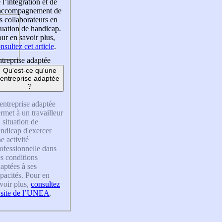
 l’intégration et de
’accompagnement de
s collaborateurs en
tuation de handicap.
ur en savoir plus,
nsultez cet article
.
treprise adaptée
Qu'est-ce qu'une
entreprise adaptée
?
entreprise adaptée
rmet à un travailleur
 situation de
ndicap d'exercer
e activité
ofessionnelle dans
s conditions
aptées à ses
pacités. Pour en
voir plus,
consultez
 site de l’UNEA
.