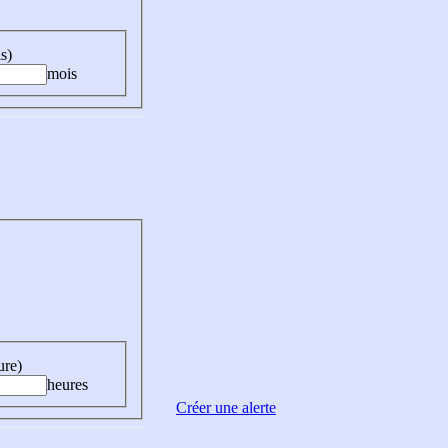
s)
mois
ure)
heures
Créer une alerte