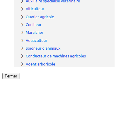
Fermer
Fermer
le détail de l'offre
/
Offre
sur
Offre précéden