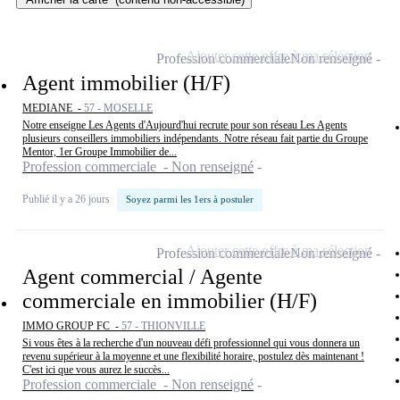
Ajouter cette offre à ma sélection
Profession commerciale
Non renseigné
Agent immobilier (H/F)
MEDIANE -
57 - MOSELLE
Notre enseigne Les Agents d'Aujourd'hui recrute pour son réseau Les Agents
plusieurs conseillers immobiliers indépendants. Notre réseau fait partie du Groupe
Mentor, 1er Groupe Immobilier de...
Profession commerciale - Non renseigné
Publié il y a 26 jours
Soyez parmi les 1ers à postuler
Ajouter cette offre à ma sélection
Profession commerciale
Non renseigné
Agent commercial / Agente
commerciale en immobilier (H/F)
IMMO GROUP FC -
57 - THIONVILLE
Si vous êtes à la recherche d'un nouveau défi professionnel qui vous donnera un
revenu supérieur à la moyenne et une flexibilité horaire, postulez dès maintenant !
C'est ici que vous aurez le succès...
Profession commerciale - Non renseigné