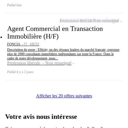
Publié hier
Ajouter cette offre à ma sélection
Profession libérale
Non renseigné
Agent Commercial en Transaction
Immobilière (H/F)
FONCIA -
57 - METZ
Description du poste : Efficity, un des réseaux leaders du marché français, regroupe
plus de 2000 consultants immobiliers indépendants sur toute la France. Dans le
cadre de notre développement, nous...
Profession libérale - Non renseigné
Publié il y a 2 jours
Afficher les 20 offres suivantes
Votre avis nous intéresse