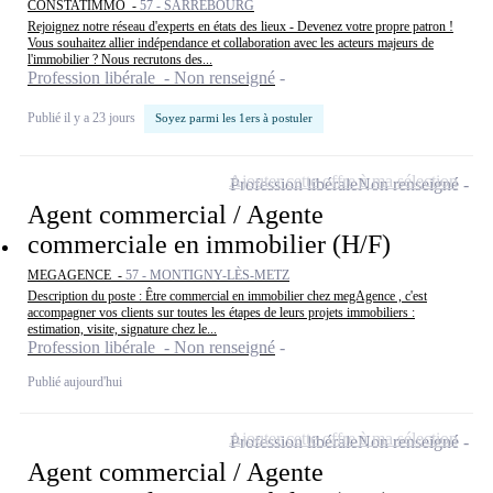
CONSTATIMMO -
57 - SARREBOURG
Rejoignez notre réseau d'experts en états des lieux - Devenez votre propre patron !
Vous souhaitez allier indépendance et collaboration avec les acteurs majeurs de
l'immobilier ? Nous recrutons des...
Profession libérale - Non renseigné
Publié il y a 23 jours
Soyez parmi les 1ers à postuler
Ajouter cette offre à ma sélection
Profession libérale
Non renseigné
Agent commercial / Agente
commerciale en immobilier (H/F)
MEGAGENCE -
57 - MONTIGNY-LÈS-METZ
Description du poste : Être commercial en immobilier chez megAgence , c'est
accompagner vos clients sur toutes les étapes de leurs projets immobiliers :
estimation, visite, signature chez le...
Profession libérale - Non renseigné
Publié aujourd'hui
Ajouter cette offre à ma sélection
Profession libérale
Non renseigné
Agent commercial / Agente