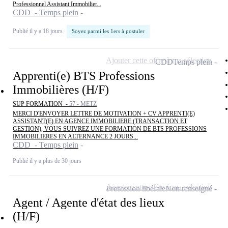
Professionnel Assistant Immobilier...
CDD - Temps plein
Publié il y a 18 jours
Soyez parmi les 1ers à postuler
Ajouter cette offre à ma sélection
CDD
Temps plein
Apprenti(e) BTS Professions
Immobilières (H/F)
SUP FORMATION -
57 - METZ
MERCI D'ENVOYER LETTRE DE MOTIVATION + CV APPRENTI(E)
ASSISTANT(E) EN AGENCE IMMOBILIERE (TRANSACTION ET
GESTION), VOUS SUIVREZ UNE FORMATION DE BTS PROFESSIONS
IMMOBILIERES EN ALTERNANCE 2 JOURS...
CDD - Temps plein
Publié il y a plus de 30 jours
Ajouter cette offre à ma sélection
Profession libérale
Non renseigné
Agent / Agente d'état des lieux
(H/F)