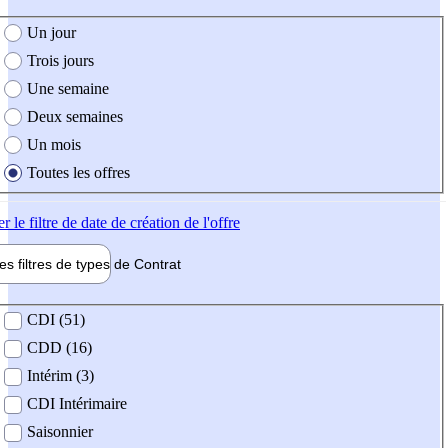
e création de l'offre
Un jour
Trois jours
Une semaine
Deux semaines
Un mois
Toutes les offres
er
le filtre de date de création de l'offre
les filtres de types de
Contrat
de contrat
CDI (51)
CDD (16)
Intérim (3)
CDI Intérimaire
Saisonnier