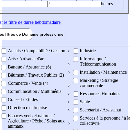
heures
er
le filtre de durée hebdomadaire
les filtres de
Domaine pro
fessionnel
ne professionel
Achats / Comptabilité / Gestion
Industrie
Arts / Artisanat d'art
Informatique /
Télécommunication
Banque / Assurance (6)
Installation / Maintenance
Bâtiment / Travaux Publics (2)
Marketing / Stratégie
Commerce / Vente (4)
commerciale
Communication / Multimédia
Ressources Humaines
Conseil / Etudes
Santé
Direction d'entreprise
Secrétariat / Assistanat
Espaces verts et naturels /
Services à la personne / à l
Agriculture / Pêche / Soins aux
collectivité
animaux