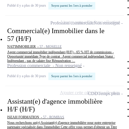
Publié il y a plus de 30 jours
Soyez parmi les 1ers à postuler
Ajouter cette offre à ma sélection
Profession commerciale
Non renseigné
Commercial(e) Immobilier dans le
57 (H/F)
NAT'IMMOBILIER -
57 - MOSELLE
Agent commercial immobilier indépendant (H/F) - 65 % HT de commissions -
Opportunité immédiate Type de contrat : Agent commercial indépendant Statut :
Indépendant - pas de salaire fixe Rémunération :...
Profession commerciale - Non renseigné
Publié il y a plus de 30 jours
Soyez parmi les 1ers à postuler
Ajouter cette offre à ma sélection
CDD
Temps plein
Assistant(e) d'agence immobilière
H/F (H/F)
ISEAH FORMATION -
57 - ROMBAS
Nous recherchons un(e) Assistant(e) d'agence immobilière pour notre entreprise
partenaire spécialisée dans l'immobilier Cette offre vous permet d'obtenir un Titre