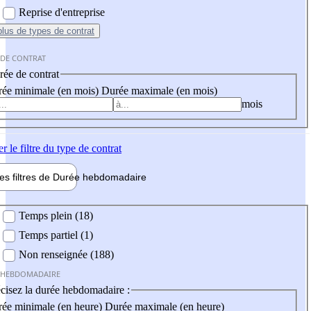
Reprise d'entreprise
plus
de types de contrat
 DE CONTRAT
ée de contrat
ée minimale (en mois)
Durée maximale (en mois)
mois
er
le filtre du type de contrat
les filtres de
Durée hebdo
madaire
 hebdomadaire
Temps plein (18)
Temps partiel (1)
Non renseignée (188)
 HEBDOMADAIRE
cisez la durée hebdomadaire :
ée minimale (en heure)
Durée maximale (en heure)