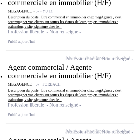
commerciale en immobilier (H/F)
MEGAGENCE -
57 - YUTZ
Description du poste : Être commercial en immobilier chez megAgence , c'est
accompagner vos clients sur toutes les étapes de leurs projets immobiliers :
estimation, visite, signature chez le...
Profession libérale - Non renseigné
Publié aujourd'hui
Ajouter cette offre à ma sélection
Profession libérale
Non renseigné
Agent commercial / Agente
commerciale en immobilier (H/F)
MEGAGENCE -
57 - FORBACH
Description du poste : Être commercial en immobilier chez megAgence , c'est
accompagner vos clients sur toutes les étapes de leurs projets immobiliers :
estimation, visite, signature chez le...
Profession libérale - Non renseigné
Publié aujourd'hui
Ajouter cette offre à ma sélection
Profession libérale
Non renseigné