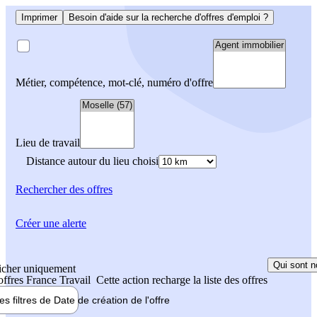
Imprimer
Besoin d'aide sur la recherche d'offres d'emploi ?
Métier, compétence, mot-clé, numéro d'offre
Lieu de travail
Distance autour du lieu choisi
Rechercher
des offres
Créer une alerte
Qui sont n
icher uniquement
 offres France Travail
Cette action recharge la liste des offres
les filtres de
Date de création
de l'offre