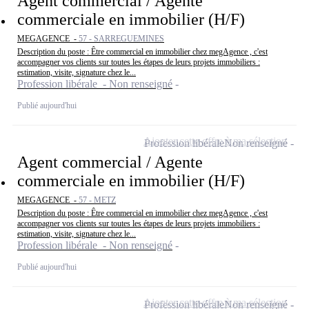
Agent commercial / Agente
commerciale en immobilier (H/F)
MEGAGENCE -
57 - SARREGUEMINES
Description du poste : Être commercial en immobilier chez megAgence , c'est
accompagner vos clients sur toutes les étapes de leurs projets immobiliers :
estimation, visite, signature chez le...
Profession libérale - Non renseigné
Publié aujourd'hui
Ajouter cette offre à ma sélection
Profession libérale
Non renseigné
Agent commercial / Agente
commerciale en immobilier (H/F)
MEGAGENCE -
57 - METZ
Description du poste : Être commercial en immobilier chez megAgence , c'est
accompagner vos clients sur toutes les étapes de leurs projets immobiliers :
estimation, visite, signature chez le...
Profession libérale - Non renseigné
Publié aujourd'hui
Ajouter cette offre à ma sélection
Profession libérale
Non renseigné