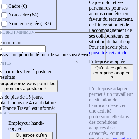
Cap emploi et ses
Cadre (6)
partenaires pour ses
actions concrètes en
Non cadre (64)
faveur du recrutement,
Non renseignée (137)
de l’intégration et de
l’accompagnement de
IRE BRUT MINIMUM
ses collaborateurs en
situation de handicap.
re minimum
Pour en savoir plus,
consultez cet article
.
ssez une périodicité pour le salaire saisi
Entreprise adaptée
NITÉS
Qu'est-ce qu'une
z parmi les 1ers à postuler
entreprise adaptée
résultats
?
urquoi serez-vous parmi les
L'entreprise adaptée
premiers à postuler ?
permet à un travailleur
es de plus de 15 jours,
en situation de
tant moins de 4 candidatures
handicap d'exercer
t France Travail est informé)
une activité
ICAP
professionnelle dans
des conditions
Employeur handi-
adaptées à ses
engagé
capacités. Pour en
Qu'est-ce qu'un
savoir plus,
consultez