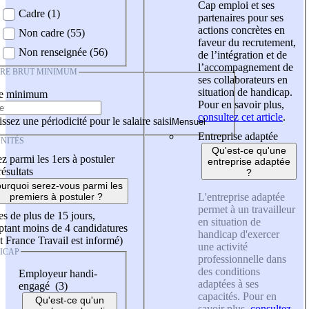
Cap emploi et ses
Cadre (1)
partenaires pour ses
actions concrètes en
Non cadre (55)
faveur du recrutement,
Non renseignée (56)
de l’intégration et de
l’accompagnement de
IRE BRUT MINIMUM
ses collaborateurs en
situation de handicap.
re minimum
Pour en savoir plus,
consultez cet article
.
ssez une périodicité pour le salaire saisi
Entreprise adaptée
NITÉS
Qu'est-ce qu'une
z parmi les 1ers à postuler
entreprise adaptée
résultats
?
urquoi serez-vous parmi les
L'entreprise adaptée
premiers à postuler ?
permet à un travailleur
es de plus de 15 jours,
en situation de
tant moins de 4 candidatures
handicap d'exercer
t France Travail est informé)
une activité
ICAP
professionnelle dans
des conditions
Employeur handi-
adaptées à ses
engagé (3)
capacités. Pour en
Qu'est-ce qu'un
savoir plus,
consultez