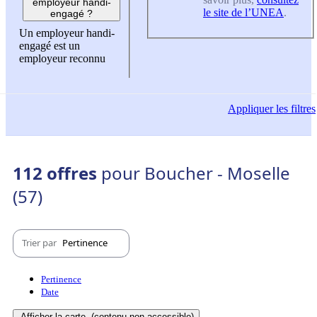
employeur handi-
le site de l’UNEA
.
engagé ?
Un employeur handi-
engagé est un
employeur reconnu
Appliquer
les filtres
112 offres
pour Boucher - Moselle
(57)
Trier par
Pertinence
Pertinence
Date
Afficher la carte
(contenu non-accessible)