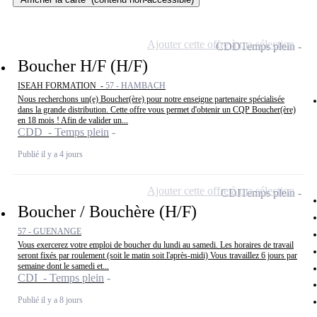
Ajouter cette offre à ma sélection
CDD
Temps plein
Boucher H/F (H/F)
ISEAH FORMATION -
57 - HAMBACH
Nous recherchons un(e) Boucher(ère) pour notre enseigne partenaire spécialisée
dans la grande distribution. Cette offre vous permet d'obtenir un CQP Boucher(ère)
en 18 mois ! Afin de valider un...
CDD - Temps plein
Publié il y a 4 jours
Ajouter cette offre à ma sélection
CDI
Temps plein
Boucher / Bouchère (H/F)
57 - GUENANGE
Vous exercerez votre emploi de boucher du lundi au samedi. Les horaires de travail
seront fixés par roulement (soit le matin soit l'après-midi) Vous travaillez 6 jours par
semaine dont le samedi et...
CDI - Temps plein
Publié il y a 8 jours