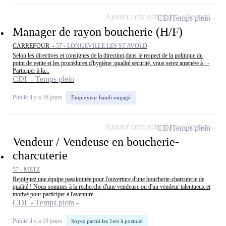
Ajouter cette offre à ma sélection
CDI
Temps plein
Manager de rayon boucherie (H/F)
CARREFOUR -
57 - LONGEVILLE LES ST AVOLD
Selon les directives et consignes de la direction,dans le respect de la politique du
point de vente et les procédures d'hygiène :qualité:sécurité, vous serez amené/e à : -
Participer à la...
CDI - Temps plein
Publié il y a 16 jours
Employeur handi-engagé
Ajouter cette offre à ma sélection
CDI
Temps plein
Vendeur / Vendeuse en boucherie-
charcuterie
57 - METZ
Rejoignez une équipe passionnée pour l'ouverture d'une boucherie-charcuterie de
qualité ! Nous sommes à la recherche d'une vendeuse ou d'un vendeur talentueux et
motivé pour participer à l'aventure...
CDI - Temps plein
Publié il y a 19 jours
Soyez parmi les 1ers à postuler