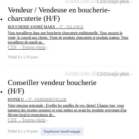
Ajouter cette offre à ma sélection
CDI
Temps plein
Vendeur / Vendeuse en boucherie-
charcuterie (H/F)
BOUCHERIE ANDRÉ MARX -
57 - TALANGE
Vous travaillerez dans une boucherie charcuterie traditionnelle. Vous assurez la
vente, le conseil aux clients. Vente de produits charcuterie et produits traiteur. Vous
travaillerez du mardi au...
CDI - Temps plein
Publié il y a 10 jours
Ajouter cette offre à ma sélection
CDI
Temps plein
Conseiller vendeur boucherie
(H/F)
HYPER U -
57 - FAREBERSVILLER
Votre mission principale : Eveiller les papilles de vos clients! Chaque jour, vous
partagez des recettes exquises et vous mettez en avant les produits provenant d'un
élevage local et respectueux de...
CDI - Temps plein
Publié il y a 14 jours
Employeur handi-engagé