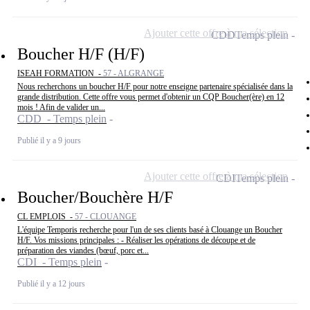
Ajouter cette offre à ma sélection
CDD
Temps plein
Boucher H/F (H/F)
ISEAH FORMATION -
57 - ALGRANGE
Nous recherchons un boucher H/F pour notre enseigne partenaire spécialisée dans la
grande distribution. Cette offre vous permet d'obtenir un CQP Boucher(ère) en 12
mois ! Afin de valider un...
CDD - Temps plein
Publié il y a 9 jours
Ajouter cette offre à ma sélection
CDI
Temps plein
Boucher/Bouchère H/F
CL EMPLOIS -
57 - CLOUANGE
L'équipe Temporis recherche pour l'un de ses clients basé à Clouange un Boucher
H/F. Vos missions principales : - Réaliser les opérations de découpe et de
préparation des viandes (bœuf, porc et...
CDI - Temps plein
Publié il y a 12 jours