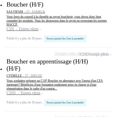
Boucher (H/F)
SAS FIFAM -
57 - FAMECK
Vous ferez du conseil à la clientèle au rayon boucherie, vous devez donc bien
connaitre les produits. Vous les disposerez dans le rayon en respectant les normes
HACCP.
CDI - Temps plein
Publié il y a plus de 30 jours
Soyez parmi les 1ers à postuler
Ajouter cette offre à ma sélection
CDD
Temps plein
Boucher en apprentissage (H/H)
(H/F)
CYDIELLE -
57 - DIEUZE
Vous souhaitez préparer un CAP Boucher en alternance avec l'appui d'un CFA
partenaire? Bénéficiez d'une formation totalement prise en charge et d'une
rémunération dans le cadre d'un contrat...
CDD - Temps plein
Publié il y a plus de 30 jours
Soyez parmi les 1ers à postuler