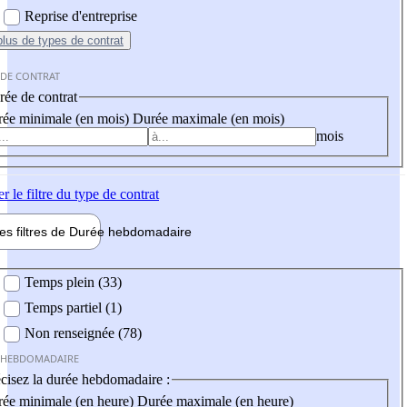
Reprise d'entreprise
plus
de types de contrat
 DE CONTRAT
ée de contrat
ée minimale (en mois)
Durée maximale (en mois)
mois
er
le filtre du type de contrat
les filtres de
Durée hebdo
madaire
 hebdomadaire
Temps plein (33)
Temps partiel (1)
Non renseignée (78)
 HEBDOMADAIRE
cisez la durée hebdomadaire :
ée minimale (en heure)
Durée maximale (en heure)