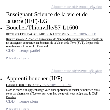
Ajouter cette offre à ma sélection
CDD
Temps partiel
Enseignant Science de la vie et de
la terre (H/F)-LG
Boucher/Thionville/57-L1600
RECTORAT DE L'ACADEMIE DE NANCY-METZ -
57 - THIONVILLE
Rentrée scolaire 2026-2027 L'Académie de Nancy-Metz recrute une enseignante ou
un enseignant contractuel en Sciences de la Vie et de la Terre (SVT). Le poste de
remplacement à pourvoir : Contrat du...
CDD - Temps partiel
Publié il y a 8 jours
Ajouter cette offre à ma sélection
CDD
Temps plein
Apprenti boucher (H/F)
CARREFOUR CONTACT -
57 - VITRY SUR ORNE
Dans le cadre d'un apprentissage vous allez apprendre le métier de boucher. Vous
serez par alternance à l'école et sur votre lieu de travail. vous préparerez le CAP
Boucher
CDD - Temps plein
Publié il y a 9 jours