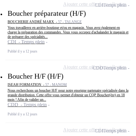
Ajouter cette offre à ma sélection
CDI
Temps plein
Boucher préparateur (H/F)
BOUCHERIE ANDRÉ MARX -
57 - TALANGE
Vous travaillerez en arrière-boutique et/ou en magasin. Vous avez également en
charge la préparation des commandes. Vous vous occupez d'achalander le magasin et
de préparer des spécialités...
CDI - Temps plein
Publié il y a 12 jours
Ajouter cette offre à ma sélection
CDD
Temps plein
Boucher H/F (H/F)
ISEAH FORMATION -
57 - MANOM
Nous recherchons un boucher H/F pour notre enseigne partenaire spécialisée dans la
grande distribution. Cette offre vous permet d'obtenir un CQP Boucher(ère) en 18
mois ! Afin de valider un...
CDD - Temps plein
Publié il y a 12 jours
Ajouter cette offre à ma sélection
CDI
Temps plein