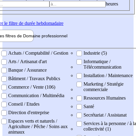
heures
er
le filtre de durée hebdomadaire
les filtres de
Domaine pro
fessionnel
ne professionel
Achats / Comptabilité / Gestion
Industrie (5)
Arts / Artisanat d'art
Informatique /
Télécommunication
Banque / Assurance
Installation / Maintenance
Bâtiment / Travaux Publics
Marketing / Stratégie
Commerce / Vente (106)
commerciale
Communication / Multimédia
Ressources Humaines
Conseil / Etudes
Santé
Direction d'entreprise
Secrétariat / Assistanat
Espaces verts et naturels /
Services à la personne / à l
Agriculture / Pêche / Soins aux
collectivité (1)
animaux