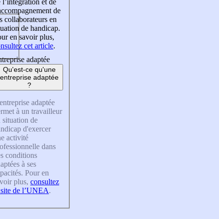
 l’intégration et de
’accompagnement de
s collaborateurs en
tuation de handicap.
ur en savoir plus,
nsultez cet article
.
treprise adaptée
Qu'est-ce qu'une
entreprise adaptée
?
entreprise adaptée
rmet à un travailleur
 situation de
ndicap d'exercer
e activité
ofessionnelle dans
s conditions
aptées à ses
pacités. Pour en
voir plus,
consultez
 site de l’UNEA
.