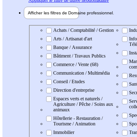
Appliquer
le filtre de durée hebdomadaire
Afficher les filtres de
Domaine pro
fessionnel
Domaine professionel
Achats / Comptabilité / Gestion
Indu
Arts / Artisanat d'art
Info
Tél
Banque / Assurance
Inst
Bâtiment / Travaux Publics
Mark
Commerce / Vente (68)
com
Communication / Multimédia
Res
Conseil / Etudes
San
Direction d'entreprise
Secr
Espaces verts et naturels /
Serv
Agriculture / Pêche / Soins aux
coll
animaux
Spe
Hôtellerie - Restauration /
Tourisme / Animation
Spo
Immobilier
Tran