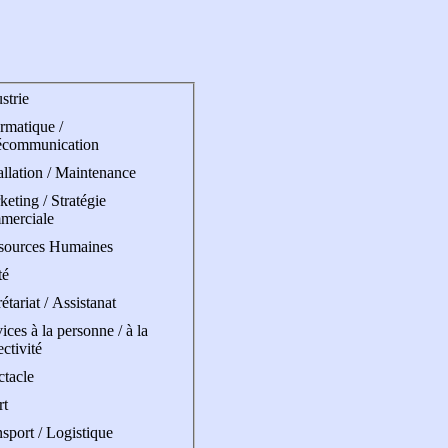
strie
rmatique /
écommunication
allation / Maintenance
eting / Stratégie
merciale
sources Humaines
té
étariat / Assistanat
ices à la personne / à la
ectivité
ctacle
rt
sport / Logistique