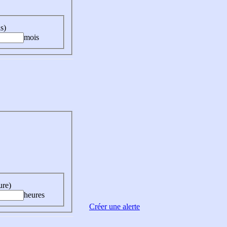
s)
mois
ure)
heures
Créer une alerte