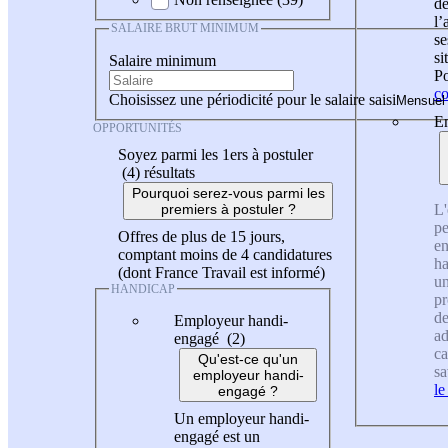
de
l
SALAIRE BRUT MINIMUM
se
si
Salaire minimum
Po
co
Choisissez une périodicité pour le salaire saisi
En
OPPORTUNITÉS
Soyez parmi les 1ers à postuler
(4)
résultats
Pourquoi serez-vous parmi les
L'
premiers à postuler ?
pe
Offres de plus de 15 jours,
en
comptant moins de 4 candidatures
ha
(dont France Travail est informé)
un
HANDICAP
pr
de
Employeur handi-
ad
engagé (2)
ca
Qu'est-ce qu'un
sa
employeur handi-
le
engagé ?
Un employeur handi-
engagé est un