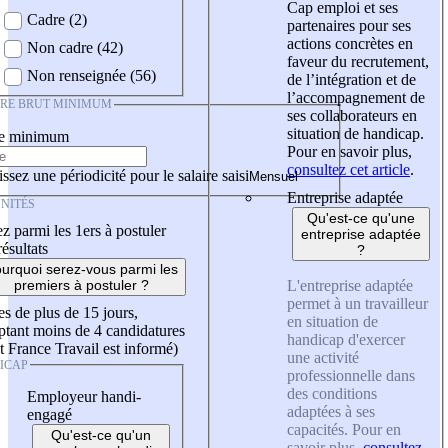
Cap emploi et ses
Cadre (2)
partenaires pour ses
actions concrètes en
Non cadre (42)
faveur du recrutement,
Non renseignée (56)
de l’intégration et de
l’accompagnement de
IRE BRUT MINIMUM
ses collaborateurs en
situation de handicap.
re minimum
Pour en savoir plus,
consultez cet article
.
ssez une périodicité pour le salaire saisi
Entreprise adaptée
NITÉS
Qu'est-ce qu'une
z parmi les 1ers à postuler
entreprise adaptée
résultats
?
urquoi serez-vous parmi les
L'entreprise adaptée
premiers à postuler ?
permet à un travailleur
es de plus de 15 jours,
en situation de
tant moins de 4 candidatures
handicap d'exercer
t France Travail est informé)
une activité
ICAP
professionnelle dans
des conditions
Employeur handi-
adaptées à ses
engagé
capacités. Pour en
Qu'est-ce qu'un
savoir plus,
consultez