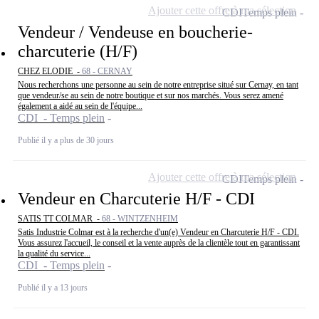
Ajouter cette offre à ma sélection
CDI
Temps plein
Vendeur / Vendeuse en boucherie-
charcuterie (H/F)
CHEZ ELODIE -
68 - CERNAY
Nous recherchons une personne au sein de notre entreprise situé sur Cernay, en tant
que vendeur/se au sein de notre boutique et sur nos marchés. Vous serez amené
également a aidé au sein de l'équipe...
CDI - Temps plein
Publié il y a plus de 30 jours
Ajouter cette offre à ma sélection
CDI
Temps plein
Vendeur en Charcuterie H/F - CDI
SATIS TT COLMAR -
68 - WINTZENHEIM
Satis Industrie Colmar est à la recherche d'un(e) Vendeur en Charcuterie H/F - CDI.
Vous assurez l'accueil, le conseil et la vente auprès de la clientèle tout en garantissant
la qualité du service...
CDI - Temps plein
Publié il y a 13 jours