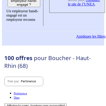
employeur handi-
le site de l’UNEA
.
engagé ?
Un employeur handi-
engagé est un
employeur reconnu
Appliquer
les filtres
100 offres
pour Boucher - Haut-
Rhin (68)
Trier par
Pertinence
Pertinence
Date
Afficher la carte
(contenu non-accessible)