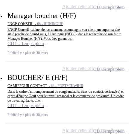
Ajouter cette offre à ma sélection
CDI
Temps plein
Manager boucher (H/F)
ENGP CONSEIL -
68 - HUNINGUE
ENGP Conseil, cabinet de recrutement, accompagne son client, un supermarché
situé proche de Saint-Louis, à Huningue (68330), dans la recherche de son futur
Manager Boucher (H/F). Vous êtes garant de...
CDI - Temps plein
Publié il y a plus de 30 jours
Ajouter cette offre à ma sélection
CDI
Temps plein
BOUCHER/ E (H/F)
CARREFOUR CONTACT -
68 - FORTSCHWIHR
Dans le cadre d'un remplacement de congé maladie. Sens du contact, sérieux(se) et
esprit d'équipe Goût pour le travail artisanal et le commerce de proximité. Un cadre
de travail agréable, une...
CDI - Temps plein
Publié il y a plus de 30 jours
Ajouter cette offre à ma sélection
CDI
Temps plein