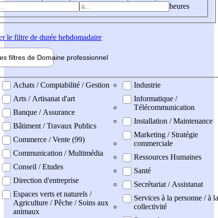
heures
er
le filtre de durée hebdomadaire
les filtres de
Domaine pro
fessionnel
ne professionel
Achats / Comptabilité / Gestion
Industrie
Arts / Artisanat d'art
Informatique /
Télécommunication
Banque / Assurance
Installation / Maintenance
Bâtiment / Travaux Publics
Marketing / Stratégie
Commerce / Vente (99)
commerciale
Communication / Multimédia
Ressources Humaines
Conseil / Etudes
Santé
Direction d'entreprise
Secrétariat / Assistanat
Espaces verts et naturels /
Services à la personne / à l
Agriculture / Pêche / Soins aux
collectivité
animaux