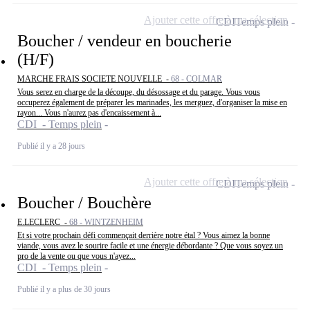
Ajouter cette offre à ma sélection
CDI
Temps plein
Boucher / vendeur en boucherie
(H/F)
MARCHE FRAIS SOCIETE NOUVELLE -
68 - COLMAR
Vous serez en charge de la découpe, du désossage et du parage. Vous vous
occuperez également de préparer les marinades, les merguez, d'organiser la mise en
rayon... Vous n'aurez pas d'encaissement à...
CDI - Temps plein
Publié il y a 28 jours
Ajouter cette offre à ma sélection
CDI
Temps plein
Boucher / Bouchère
E.LECLERC -
68 - WINTZENHEIM
Et si votre prochain défi commençait derrière notre étal ? Vous aimez la bonne
viande, vous avez le sourire facile et une énergie débordante ? Que vous soyez un
pro de la vente ou que vous n'ayez...
CDI - Temps plein
Publié il y a plus de 30 jours