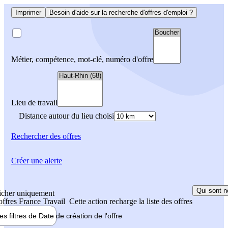
Imprimer
Besoin d'aide sur la recherche d'offres d'emploi ?
Métier, compétence, mot-clé, numéro d'offre
Lieu de travail
Distance autour du lieu choisi
Rechercher
des offres
Créer une alerte
Qui sont n
icher uniquement
 offres France Travail
Cette action recharge la liste des offres
les filtres de
Date de création
de l'offre