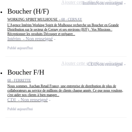
Ajouter cette offre à ma sélection
Intérim
Non renseigné
Boucher (H/F)
WORKING SPIRIT MULHOUSE -
68 - CERNAY
L'Agence Intérim Working Spirit de Mulhouse recherche un Boucher en Grande
Distribution sur le secteur de Cernay et ses environs (H/F) : Vos Missions :
Réceptionner les produits Découper et préparer...
Intérim - Non renseigné
Publié aujourd'hui
Ajouter cette offre à ma sélection
CDI
Non renseigné
Boucher F/H
68 - FERRETTE
Nous sommes. Auchan Retail France, une entreprise de distribution de plus de
collaborateurs au service de millions de clients chaque année. Ce que nous voulons,
c'est aider nos clients à bien manger...
CDI - Non renseigné
Publié aujourd'hui