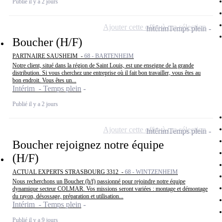
Publié il y a 2 jours
Ajouter cette offre à ma sélection
Intérim
Temps plein
Boucher (H/F)
PARTNAIRE SAUSHEIM -
68 - BARTENHEIM
Notre client, situé dans la région de Saint Louis, est une enseigne de la grande
distribution. Si vous cherchez une entreprise où il fait bon travailler, vous êtes au
bon endroit. Vous êtes un...
Intérim - Temps plein
Publié il y a 2 jours
Ajouter cette offre à ma sélection
Intérim
Temps plein
Boucher rejoignez notre équipe
(H/F)
ACTUAL EXPERTS STRASBOURG 3312 -
68 - WINTZENHEIM
Nous recherchons un Boucher (h/f) passionné pour rejoindre notre équipe
dynamique secteur COLMAR. Vos missions seront variées : montage et démontage
du rayon, désossage, préparation et utilisation...
Intérim - Temps plein
Publié il y a 9 jours