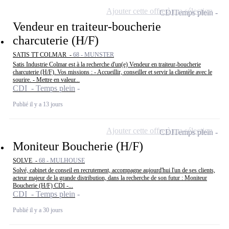
Ajouter cette offre à ma sélection
CDI
Temps plein
Vendeur en traiteur-boucherie
charcuterie (H/F)
SATIS TT COLMAR -
68 - MUNSTER
Satis Industrie Colmar est à la recherche d'un(e) Vendeur en traiteur-boucherie
charcuterie (H/F). Vos missions : - Accueillir, conseiller et servir la clientèle avec le
sourire. - Mettre en valeur...
CDI - Temps plein
Publié il y a 13 jours
Ajouter cette offre à ma sélection
CDI
Temps plein
Moniteur Boucherie (H/F)
SOLVE -
68 - MULHOUSE
Solvé, cabinet de conseil en recrutement, accompagne aujourd'hui l'un de ses clients,
acteur majeur de la grande distribution, dans la recherche de son futur : Moniteur
Boucherie (H/F) CDI -...
CDI - Temps plein
Publié il y a 30 jours