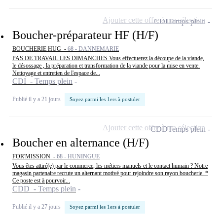
Ajouter cette offre à ma sélection
CDI
Temps plein
Boucher-préparateur HF (H/F)
BOUCHERIE HUG -
68 - DANNEMARIE
PAS DE TRAVAIL LES DIMANCHES Vous effectuerez la découpe de la viande,
le désossage , la préparation et transformation de la viande pour la mise en vente.
Nettoyage et entretien de l'espace de...
CDI - Temps plein
Publié il y a 21 jours
Soyez parmi les 1ers à postuler
Ajouter cette offre à ma sélection
CDD
Temps plein
Boucher en alternance (H/F)
FOR'MISSION -
68 - HUNINGUE
Vous êtes attiré(e) par le commerce, les métiers manuels et le contact humain ? Notre
magasin partenaire recrute un alternant motivé pour rejoindre son rayon boucherie. *
Ce poste est à pourvoir...
CDD - Temps plein
Publié il y a 27 jours
Soyez parmi les 1ers à postuler