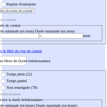
Reprise d'entreprise
plus
de types de contrat
 DE CONTRAT
ée de contrat
ée minimale (en mois)
Durée maximale (en mois)
mois
er
le filtre du type de contrat
les filtres de
Durée hebdo
madaire
 hebdomadaire
Temps plein (22)
Temps partiel
Non renseignée (78)
 HEBDOMADAIRE
cisez la durée hebdomadaire :
ée minimale (en heure)
Durée maximale (en heure)