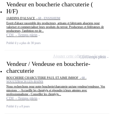
Vendeur en boucherie charcuterie (
H/F)
JARDINS D'ALSACE -
68 - ENSISHEIM
Esprit d'alsace rassemble des producteurs, artisans et fabricants alsaciens pour
valoriser et commercialiser leurs produits du terroir. Producteurs et fédérateurs de
producteurs, l'ambition est de...
CDI - Temps plein
Publié il y a plus de 30 jours
Ajouter cette offre à ma sélection
CDI
Temps plein
Vendeur / Vendeuse en boucherie-
charcuterie
BOUCHERIE CHARCUTERIE PAUL ET AIME IMHOF -
68 -
SOULTZBACH-LES-BAINS
Nous recherchons pour notre boucherie/charcuterie un/une vendeur/vendeuse. Vos
missions : - Accueillir les client(e)s et répondre à leurs attentes avec
professionnalisme - Conseiller les client(e)s...
CDI - Temps plein
Publié il y a 8 jours