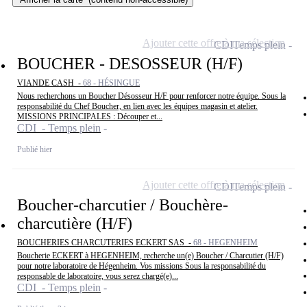
Ajouter cette offre à ma sélection
CDI
Temps plein
BOUCHER - DESOSSEUR (H/F)
VIANDE CASH -
68 - HÉSINGUE
Nous recherchons un Boucher Désosseur H/F pour renforcer notre équipe. Sous la
responsabilité du Chef Boucher, en lien avec les équipes magasin et atelier.
MISSIONS PRINCIPALES : Découper et...
CDI - Temps plein
Publié hier
Ajouter cette offre à ma sélection
CDI
Temps plein
Boucher-charcutier / Bouchère-
charcutière (H/F)
BOUCHERIES CHARCUTERIES ECKERT SAS -
68 - HEGENHEIM
Boucherie ECKERT à HEGENHEIM, recherche un(e) Boucher / Charcutier (H/F)
pour notre laboratoire de Hégenheim. Vos missions Sous la responsabilité du
responsable de laboratoire, vous serez chargé(e)...
CDI - Temps plein