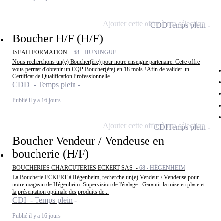
Ajouter cette offre à ma sélection
CDD
Temps plein
Boucher H/F (H/F)
ISEAH FORMATION -
68 - HUNINGUE
Nous recherchons un(e) Boucher(ère) pour notre enseigne partenaire. Cette offre
vous permet d'obtenir un CQP Boucher(ère) en 18 mois ! Afin de valider un
Certificat de Qualification Professionnelle...
CDD - Temps plein
Publié il y a 16 jours
Ajouter cette offre à ma sélection
CDI
Temps plein
Boucher Vendeur / Vendeuse en
boucherie (H/F)
BOUCHERIES CHARCUTERIES ECKERT SAS -
68 - HÉGENHEIM
La Boucherie ECKERT à Hégenheim, recherche un(e) Vendeur / Vendeuse pour
notre magasin de Hégenheim. Supervision de l'étalage : Garantir la mise en place et
la présentation optimale des produits de...
CDI - Temps plein
Publié il y a 16 jours