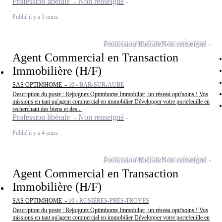
Profession libérale - Non renseigné
Publié il y a 3 jours
Ajouter cette offre à ma sélection
Profession libérale
Non renseigné
Agent Commercial en Transaction
Immobilière (H/F)
SAS OPTIMHOME -
10 - BAR-SUR-AUBE
Description du poste : Rejoignez Optimhome Immobilier, un réseau opti'soins ! Vos
missions en tant qu'agent commercial en immobilier Développer votre portefeuille en
recherchant des biens et des...
Profession libérale - Non renseigné
Publié il y a 4 jours
Ajouter cette offre à ma sélection
Profession libérale
Non renseigné
Agent Commercial en Transaction
Immobilière (H/F)
SAS OPTIMHOME -
10 - ROSIÈRES-PRÈS-TROYES
Description du poste : Rejoignez Optimhome Immobilier, un réseau opti'soins ! Vos
missions en tant qu'agent commercial en immobilier Développer votre portefeuille en