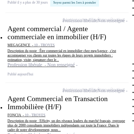
Publié il y a plus de 30 jours
Soyez parmi les 1ers à postuler
Ajouter cette offre à ma sélection
Profession libérale
Non renseigné
Agent commercial / Agente
commerciale en immobilier (H/F)
MEGAGENCE -
10 - TROYES
Description du poste : Être commercial en immobilier chez megAgence , c'est
accompagner vos clients sur toutes les étapes de leurs projets immobiliers :
estimation, visite, signature chez le...
Profession libérale - Non renseigné
Publié aujourd'hui
Ajouter cette offre à ma sélection
Profession libérale
Non renseigné
Agent Commercial en Transaction
Immobilière (H/F)
FONCIA -
10 - TROYES
Description du poste : Efficity, un des réseaux leaders du marché français, regroupe
plus de 2000 consultants immobiliers indépendants sur toute la France. Dans le
cadre de notre développement, nous...