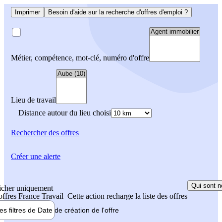
Imprimer
Besoin d'aide sur la recherche d'offres d'emploi ?
Métier, compétence, mot-clé, numéro d'offre
Lieu de travail
Distance autour du lieu choisi
Rechercher
des offres
Créer une alerte
Qui sont n
icher uniquement
 offres France Travail
Cette action recharge la liste des offres
les filtres de
Date de création
de l'offre