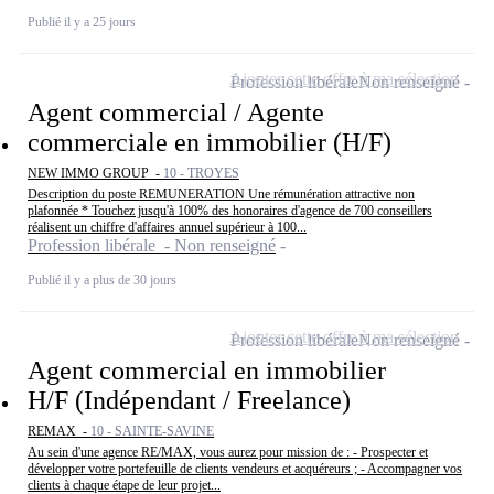
Publié il y a 25 jours
Ajouter cette offre à ma sélection
Profession libérale
Non renseigné
Agent commercial / Agente
commerciale en immobilier (H/F)
NEW IMMO GROUP -
10 - TROYES
Description du poste REMUNERATION Une rémunération attractive non
plafonnée * Touchez jusqu'à 100% des honoraires d'agence de 700 conseillers
réalisent un chiffre d'affaires annuel supérieur à 100...
Profession libérale - Non renseigné
Publié il y a plus de 30 jours
Ajouter cette offre à ma sélection
Profession libérale
Non renseigné
Agent commercial en immobilier
H/F (Indépendant / Freelance)
REMAX -
10 - SAINTE-SAVINE
Au sein d'une agence RE/MAX, vous aurez pour mission de : - Prospecter et
développer votre portefeuille de clients vendeurs et acquéreurs ; - Accompagner vos
clients à chaque étape de leur projet...