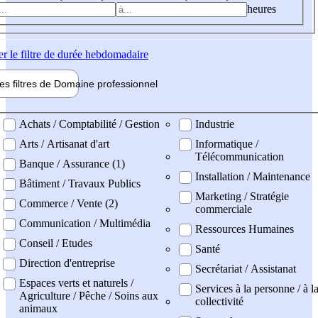
heures
er
le filtre de durée hebdomadaire
les filtres de
Domaine pro
fessionnel
ne professionel
Achats / Comptabilité / Gestion
Industrie
Arts / Artisanat d'art
Informatique /
Télécommunication
Banque / Assurance (1)
Installation / Maintenance
Bâtiment / Travaux Publics
Marketing / Stratégie
Commerce / Vente (2)
commerciale
Communication / Multimédia
Ressources Humaines
Conseil / Etudes
Santé
Direction d'entreprise
Secrétariat / Assistanat
Espaces verts et naturels /
Services à la personne / à l
Agriculture / Pêche / Soins aux
collectivité
animaux