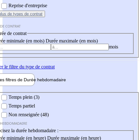
Reprise d'entreprise
plus
de types de contrat
 DE CONTRAT
ée de contrat
ée minimale (en mois)
Durée maximale (en mois)
mois
er
le filtre du type de contrat
les filtres de
Durée hebdo
madaire
 hebdomadaire
Temps plein (3)
Temps partiel
Non renseignée (48)
 HEBDOMADAIRE
cisez la durée hebdomadaire :
ée minimale (en heure)
Durée maximale (en heure)