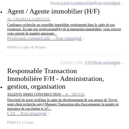
Ajouter cette offre à ma sélection
Profession commerciale
Non renseigné
Agent / Agente immobilier (H/F)
10 - CHAPELLE-SAINT-LUC
Capifrance recherche un conseiller immobilier expérimenté dans le cadre de son
expansion. En tant que professionnel(le) de la transaction immobilière, vous exercez
votre activité de manière autonome...
Profession commerciale - Non renseigné
Publié il y a plus de 30 jours
Ajouter cette offre à ma sélection
CDI
Non renseigné
Responsable Transaction
Immobilière F/H - Administration,
gestion, organisation
TALENTS IMMO CONSTRUCTION -
10 - TROYES
Descriptif du poste:\n\nDans le cadre du développement de son agence de Troyes,
notre client recherche un(e) Manager Transaction afin d'accompagner la montée en
puissance de son équipe.\n \n*...
CDI - Non renseigné
Publié il y a 2 jours