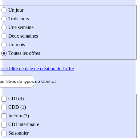
e création de l'offre
Un jour
Trois jours
Une semaine
Deux semaines
Un mois
Toutes les offres
er
le filtre de date de création de l'offre
les filtres de types de
Contrat
de contrat
CDI (9)
CDD (1)
Intérim (3)
CDI Intérimaire
Saisonnier