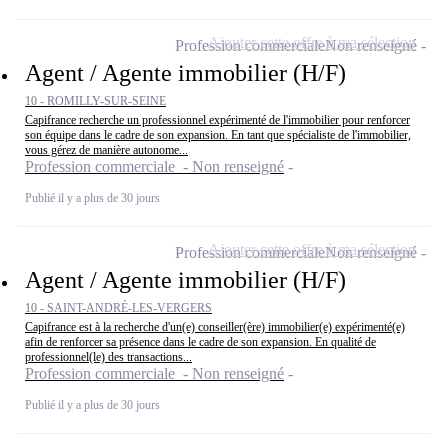
Ajouter cette offre à ma sélection
Profession commerciale
Non renseigné
Agent / Agente immobilier (H/F)
10 - ROMILLY-SUR-SEINE
Capifrance recherche un professionnel expérimenté de l'immobilier pour renforcer
son équipe dans le cadre de son expansion. En tant que spécialiste de l'immobilier,
vous gérez de manière autonome...
Profession commerciale - Non renseigné
Publié il y a plus de 30 jours
Ajouter cette offre à ma sélection
Profession commerciale
Non renseigné
Agent / Agente immobilier (H/F)
10 - SAINT-ANDRÉ-LES-VERGERS
Capifrance est à la recherche d'un(e) conseiller(ère) immobilier(e) expérimenté(e)
afin de renforcer sa présence dans le cadre de son expansion. En qualité de
professionnel(le) des transactions...
Profession commerciale - Non renseigné
Publié il y a plus de 30 jours