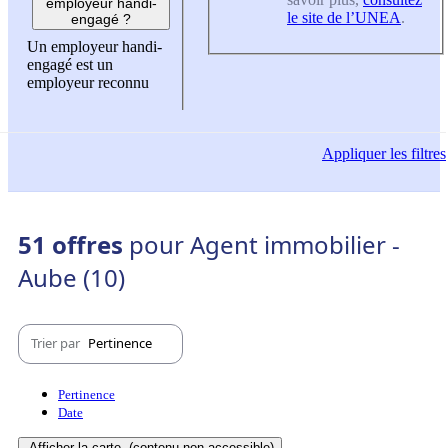
employeur handi-
le site de l’UNEA
.
engagé ?
Un employeur handi-
engagé est un
employeur reconnu
Appliquer
les filtres
51 offres
pour Agent immobilier -
Aube (10)
Trier par
Pertinence
Pertinence
Date
Afficher la carte
(contenu non-accessible)