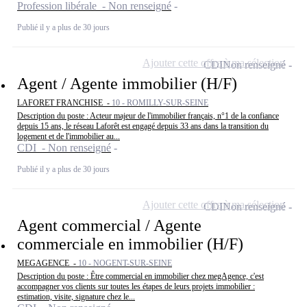
Profession libérale - Non renseigné
Publié il y a plus de 30 jours
Ajouter cette offre à ma sélection
CDI
Non renseigné
Agent / Agente immobilier (H/F)
LAFORET FRANCHISE -
10 - ROMILLY-SUR-SEINE
Description du poste : Acteur majeur de l'immobilier français, n°1 de la confiance
depuis 15 ans, le réseau Laforêt est engagé depuis 33 ans dans la transition du
logement et de l'immobilier au...
CDI - Non renseigné
Publié il y a plus de 30 jours
Ajouter cette offre à ma sélection
CDI
Non renseigné
Agent commercial / Agente
commerciale en immobilier (H/F)
MEGAGENCE -
10 - NOGENT-SUR-SEINE
Description du poste : Être commercial en immobilier chez megAgence, c'est
accompagner vos clients sur toutes les étapes de leurs projets immobilier :
estimation, visite, signature chez le...