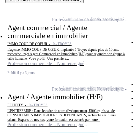
Ajouter cette offre à ma sélection
Profession commerciale
Non renseigné
Agent commercial / Agente
commerciale en immobilier
IMMO COUP DE COEUR -
10 - TROYES
L'agence IMMO COUP DE CŒUR, implantée à Troyes depuis plus de 15 ans,
recherche un(e) Agent Commercial en Immobilier (H/F) pour rejoindre son équipe à
taille humaine. Votre profil : Une première...
Profession commerciale - Non renseigné
Publié il y a 3 jours
Ajouter cette offre à ma sélection
Profession commerciale
Non renseigné
Agent / Agente immobilier (H/F)
EFFICITY -
10 - TROYES
L'ENTREPRISE : Dans le cadre de notre développement, EffiCity, réseau de
CONSULTANTS IMMOBILIERS INDÉPENDANTS, recherche ses futurs
talents. Experts ou novices, votre formation est assurée par notre...
Profession commerciale - Non renseigné