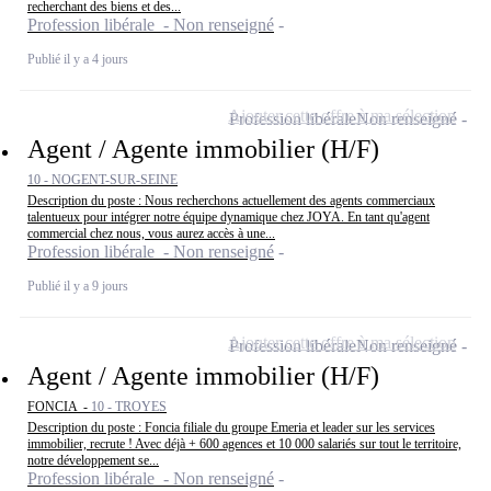
recherchant des biens et des...
Profession libérale - Non renseigné
Publié il y a 4 jours
Ajouter cette offre à ma sélection
Profession libérale
Non renseigné
Agent / Agente immobilier (H/F)
10 - NOGENT-SUR-SEINE
Description du poste : Nous recherchons actuellement des agents commerciaux
talentueux pour intégrer notre équipe dynamique chez JOYA. En tant qu'agent
commercial chez nous, vous aurez accès à une...
Profession libérale - Non renseigné
Publié il y a 9 jours
Ajouter cette offre à ma sélection
Profession libérale
Non renseigné
Agent / Agente immobilier (H/F)
FONCIA -
10 - TROYES
Description du poste : Foncia filiale du groupe Emeria et leader sur les services
immobilier, recrute ! Avec déjà + 600 agences et 10 000 salariés sur tout le territoire,
notre développement se...
Profession libérale - Non renseigné