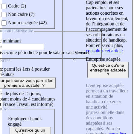
Cap emploi et ses
Cadre (2)
partenaires pour ses
actions concrètes en
Non cadre (7)
faveur du recrutement,
Non renseignée (42)
de l’intégration et de
l’accompagnement de
IRE BRUT MINIMUM
ses collaborateurs en
situation de handicap.
re minimum
Pour en savoir plus,
consultez cet article
.
ssez une périodicité pour le salaire saisi
Entreprise adaptée
NITÉS
Qu'est-ce qu'une
z parmi les 1ers à postuler
entreprise adaptée
résultats
?
urquoi serez-vous parmi les
L'entreprise adaptée
premiers à postuler ?
permet à un travailleur
es de plus de 15 jours,
en situation de
tant moins de 4 candidatures
handicap d'exercer
t France Travail est informé)
une activité
ICAP
professionnelle dans
des conditions
Employeur handi-
adaptées à ses
engagé
capacités. Pour en
Qu'est-ce qu'un
savoir plus,
consultez