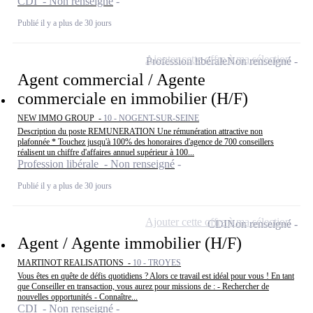
CDI - Non renseigné
Publié il y a plus de 30 jours
Ajouter cette offre à ma sélection
Profession libérale
Non renseigné
Agent commercial / Agente
commerciale en immobilier (H/F)
NEW IMMO GROUP -
10 - NOGENT-SUR-SEINE
Description du poste REMUNERATION Une rémunération attractive non
plafonnée * Touchez jusqu'à 100% des honoraires d'agence de 700 conseillers
réalisent un chiffre d'affaires annuel supérieur à 100...
Profession libérale - Non renseigné
Publié il y a plus de 30 jours
Ajouter cette offre à ma sélection
CDI
Non renseigné
Agent / Agente immobilier (H/F)
MARTINOT REALISATIONS -
10 - TROYES
Vous êtes en quête de défis quotidiens ? Alors ce travail est idéal pour vous ! En tant
que Conseiller en transaction, vous aurez pour missions de : - Rechercher de
nouvelles opportunités - Connaître...
CDI - Non renseigné