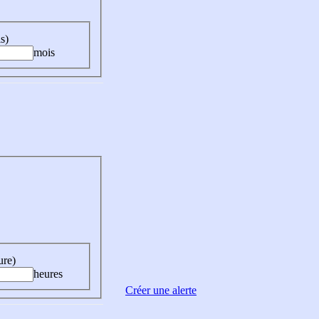
s)
mois
ure)
heures
Créer une alerte