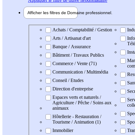
Appliquer
le filtre de durée hebdomadaire
Afficher les filtres de
Domaine pro
fessionnel
Domaine professionel
Achats / Comptabilité / Gestion
Indu
Arts / Artisanat d'art
Info
Tél
Banque / Assurance
Inst
Bâtiment / Travaux Publics
Mark
Commerce / Vente (71)
com
Communication / Multimédia
Res
Conseil / Etudes
San
Direction d'entreprise
Secr
Espaces verts et naturels /
Serv
Agriculture / Pêche / Soins aux
coll
animaux
Spe
Hôtellerie - Restauration /
Tourisme / Animation (1)
Spo
Immobilier
Tran