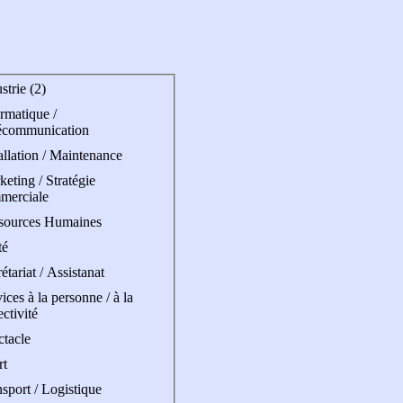
strie (2)
rmatique /
écommunication
allation / Maintenance
eting / Stratégie
merciale
sources Humaines
té
étariat / Assistanat
ices à la personne / à la
ectivité
ctacle
rt
sport / Logistique