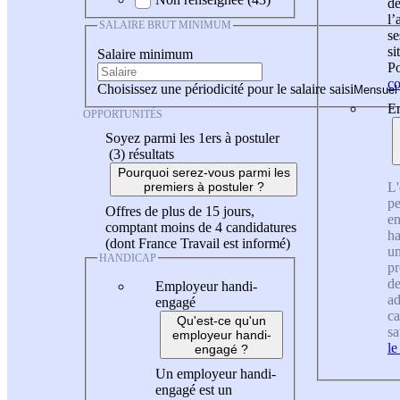
de
l
SALAIRE BRUT MINIMUM
se
si
Salaire minimum
Po
co
Choisissez une périodicité pour le salaire saisi
En
OPPORTUNITÉS
Soyez parmi les 1ers à postuler
(3)
résultats
Pourquoi serez-vous parmi les
L'
premiers à postuler ?
pe
Offres de plus de 15 jours,
en
comptant moins de 4 candidatures
ha
(dont France Travail est informé)
un
HANDICAP
pr
de
Employeur handi-
ad
engagé
ca
Qu'est-ce qu'un
sa
employeur handi-
le
engagé ?
Un employeur handi-
engagé est un