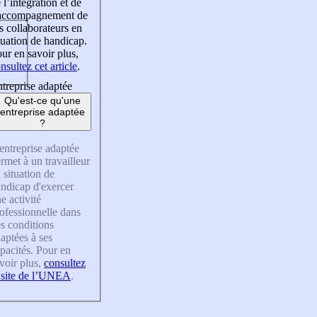
 l’intégration et de
’accompagnement de
s collaborateurs en
tuation de handicap.
ur en savoir plus,
nsultez cet article
.
treprise adaptée
Qu'est-ce qu'une
entreprise adaptée
?
entreprise adaptée
rmet à un travailleur
 situation de
ndicap d'exercer
e activité
ofessionnelle dans
s conditions
aptées à ses
pacités. Pour en
voir plus,
consultez
 site de l’UNEA
.