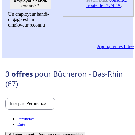
employeur handi-
le site de l’UNEA
.
engagé ?
Un employeur handi-
engagé est un
employeur reconnu
Appliquer
les filtres
3 offres
pour Bûcheron - Bas-Rhin
(67)
Trier par
Pertinence
Pertinence
Date
Afficher la carte
(contenu non-accessible)