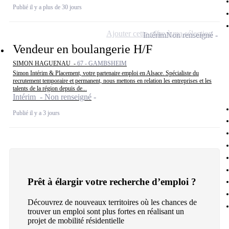
Publié il y a plus de 30 jours
Ajouter cette offre à ma sélection
Intérim
Non renseigné
Vendeur en boulangerie H/F
SIMON HAGUENAU -
67 - GAMBSHEIM
Simon Intérim & Placement, votre partenaire emploi en Alsace. Spécialiste du
recrutement temporaire et permanent, nous mettons en relation les entreprises et les
talents de la région depuis de...
Intérim - Non renseigné
Publié il y a 3 jours
Prêt à élargir votre recherche d’emploi ?
Découvrez de nouveaux territoires où les chances de
trouver un emploi sont plus fortes en réalisant un
projet de mobilité résidentielle