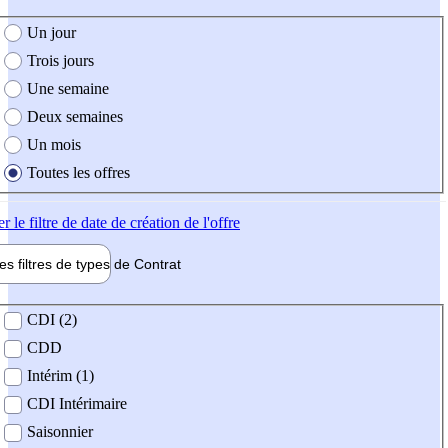
e création de l'offre
Un jour
Trois jours
Une semaine
Deux semaines
Un mois
Toutes les offres
er
le filtre de date de création de l'offre
les filtres de types de
Contrat
de contrat
CDI (2)
CDD
Intérim (1)
CDI Intérimaire
Saisonnier