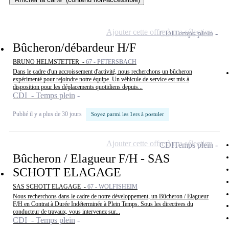
Ajouter cette offre à ma sélection
CDI
Temps plein
Bûcheron/débardeur H/F
BRUNO HELMSTETTER -
67 - PETERSBACH
Dans le cadre d'un accroissement d'activité, nous recherchons un bûcheron
expérimenté pour rejoindre notre équipe. Un véhicule de service est mis à
disposition pour les déplacements quotidiens depuis...
CDI - Temps plein
Publié il y a plus de 30 jours
Soyez parmi les 1ers à postuler
Ajouter cette offre à ma sélection
CDI
Temps plein
Bûcheron / Elagueur F/H - SAS
SCHOTT ELAGAGE
SAS SCHOTT ELAGAGE -
67 - WOLFISHEIM
Nous recherchons dans le cadre de notre développement, un Bûcheron / Elagueur
F/H en Contrat à Durée Indéterminée à Plein Temps. Sous les directives du
conducteur de travaux, vous intervenez sur...
CDI - Temps plein