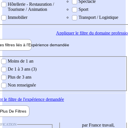
Spectacle
Hôtellerie - Restauration /
Tourisme / Animation
Sport
Immobilier
Transport / Logistique
Appliquer
le filtre du domaine professi
es filtres liés à l'
Expérience
demandée
ience demandée
Moins de 1 an
De 1 à 3 ans (3)
Plus de 3 ans
Non renseignée
er
le filtre de l'expérience demandée
Plus De
Filtres
IFICATION
par France travail,