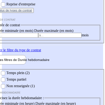
Reprise d'entreprise
plus
de types de contrat
 DE CONTRAT
ée de contrat
ée minimale (en mois)
Durée maximale (en mois)
mois
er
le filtre du type de contrat
les filtres de
Durée hebdo
madaire
 hebdomadaire
Temps plein (2)
Temps partiel
Non renseignée (1)
 HEBDOMADAIRE
cisez la durée hebdomadaire :
ée minimale (en heure)
Durée maximale (en heure)