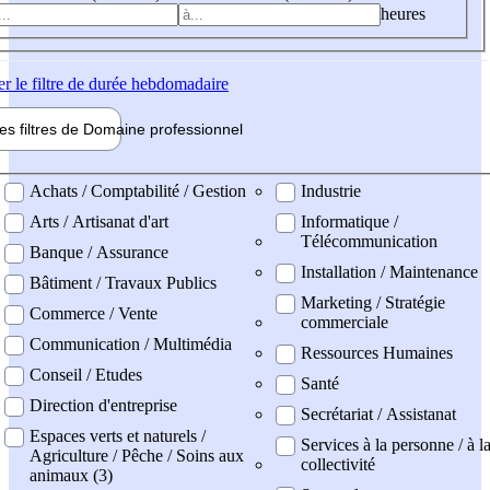
heures
er
le filtre de durée hebdomadaire
les filtres de
Domaine pro
fessionnel
ne professionel
Achats / Comptabilité / Gestion
Industrie
Arts / Artisanat d'art
Informatique /
Télécommunication
Banque / Assurance
Installation / Maintenance
Bâtiment / Travaux Publics
Marketing / Stratégie
Commerce / Vente
commerciale
Communication / Multimédia
Ressources Humaines
Conseil / Etudes
Santé
Direction d'entreprise
Secrétariat / Assistanat
Espaces verts et naturels /
Services à la personne / à l
Agriculture / Pêche / Soins aux
collectivité
animaux (3)