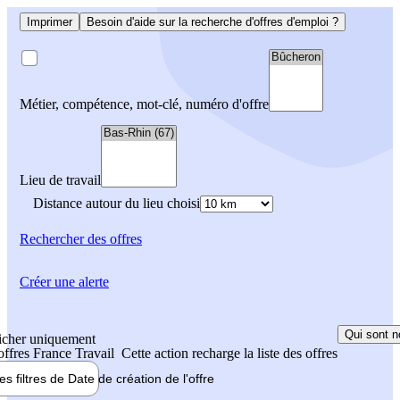
Imprimer
Besoin d'aide sur la recherche d'offres d'emploi ?
Métier, compétence, mot-clé, numéro d'offre
Lieu de travail
Distance autour du lieu choisi
Rechercher
des offres
Créer une alerte
Qui sont n
icher uniquement
 offres France Travail
Cette action recharge la liste des offres
les filtres de
Date de création
de l'offre