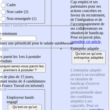
Cap emploi et ses
Cadre
partenaires pour ses
actions concrètes en
Non cadre (2)
faveur du recrutement,
Non renseignée (1)
de l’intégration et de
l’accompagnement de
IRE BRUT MINIMUM
ses collaborateurs en
situation de handicap.
re minimum
Pour en savoir plus,
consultez cet article
.
ssez une périodicité pour le salaire saisi
Entreprise adaptée
NITÉS
Qu'est-ce qu'une
z parmi les 1ers à postuler
entreprise adaptée
résultats
?
urquoi serez-vous parmi les
L'entreprise adaptée
premiers à postuler ?
permet à un travailleur
es de plus de 15 jours,
en situation de
tant moins de 4 candidatures
handicap d'exercer
t France Travail est informé)
une activité
ICAP
professionnelle dans
des conditions
Employeur handi-
adaptées à ses
engagé
capacités. Pour en
Qu'est-ce qu'un
savoir plus,
consultez