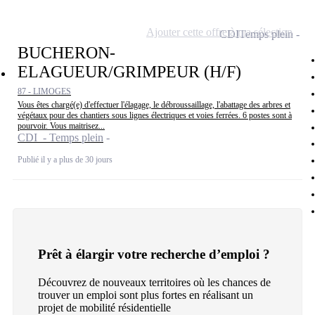
Ajouter cette offre à ma sélection
CDI
Temps plein
BUCHERON-
ELAGUEUR/GRIMPEUR (H/F)
87 - LIMOGES
Vous êtes chargé(e) d'effectuer l'élagage, le débroussaillage, l'abattage des arbres et
végétaux pour des chantiers sous lignes électriques et voies ferrées. 6 postes sont à
pourvoir. Vous maitrisez...
CDI - Temps plein
Publié il y a plus de 30 jours
Prêt à élargir votre recherche d’emploi ?
Découvrez de nouveaux territoires où les chances de
trouver un emploi sont plus fortes en réalisant un
projet de mobilité résidentielle