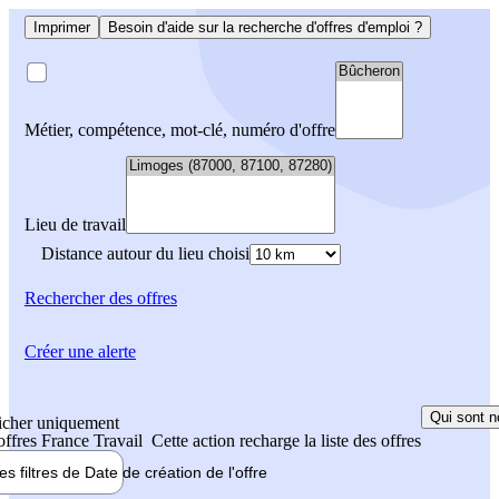
Imprimer
Besoin d'aide sur la recherche d'offres d'emploi ?
Métier, compétence, mot-clé, numéro d'offre
Lieu de travail
Distance autour du lieu choisi
Rechercher
des offres
Créer une alerte
Qui sont n
icher uniquement
 offres France Travail
Cette action recharge la liste des offres
les filtres de
Date de création
de l'offre