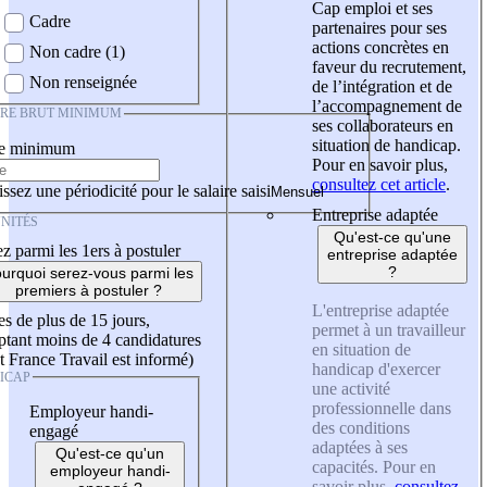
Cap emploi et ses
Cadre
partenaires pour ses
actions concrètes en
Non cadre (1)
faveur du recrutement,
Non renseignée
de l’intégration et de
l’accompagnement de
IRE BRUT MINIMUM
ses collaborateurs en
situation de handicap.
re minimum
Pour en savoir plus,
consultez cet article
.
ssez une périodicité pour le salaire saisi
Entreprise adaptée
NITÉS
Qu'est-ce qu'une
z parmi les 1ers à postuler
entreprise adaptée
?
urquoi serez-vous parmi les
premiers à postuler ?
L'entreprise adaptée
es de plus de 15 jours,
permet à un travailleur
tant moins de 4 candidatures
en situation de
t France Travail est informé)
handicap d'exercer
ICAP
une activité
professionnelle dans
Employeur handi-
des conditions
engagé
adaptées à ses
Qu'est-ce qu'un
capacités. Pour en
employeur handi-
savoir plus,
consultez