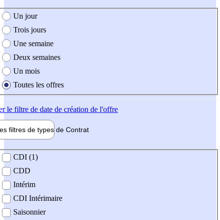
e création de l'offre
Un jour
Trois jours
Une semaine
Deux semaines
Un mois
Toutes les offres
er
le filtre de date de création de l'offre
les filtres de types de
Contrat
de contrat
CDI (1)
CDD
Intérim
CDI Intérimaire
Saisonnier