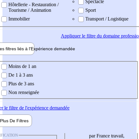
Spectacle
Hôtellerie - Restauration /
Tourisme / Animation
Sport
Immobilier
Transport / Logistique
Appliquer
le filtre du domaine professi
es filtres liés à l'
Expérience
demandée
ience demandée
Moins de 1 an
De 1 à 3 ans
Plus de 3 ans
Non renseignée
er
le filtre de l'expérience demandée
Plus De
Filtres
IFICATION
par France travail,