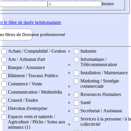
heures
er
le filtre de durée hebdomadaire
les filtres de
Domaine pro
fessionnel
ne professionel
Achats / Comptabilité / Gestion
Industrie
Arts / Artisanat d'art
Informatique /
Télécommunication
Banque / Assurance
Installation / Maintenance
Bâtiment / Travaux Publics
Marketing / Stratégie
Commerce / Vente
commerciale
Communication / Multimédia
Ressources Humaines
Conseil / Etudes
Santé
Direction d'entreprise
Secrétariat / Assistanat
Espaces verts et naturels /
Services à la personne / à l
Agriculture / Pêche / Soins aux
collectivité
animaux (1)