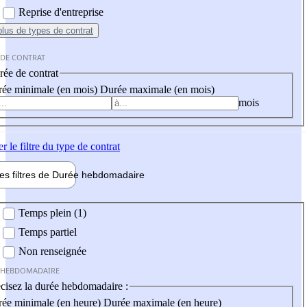
Reprise d'entreprise
plus
de types de contrat
 DE CONTRAT
ée de contrat
ée minimale (en mois)
Durée maximale (en mois)
mois
er
le filtre du type de contrat
les filtres de
Durée hebdo
madaire
 hebdomadaire
Temps plein (1)
Temps partiel
Non renseignée
 HEBDOMADAIRE
cisez la durée hebdomadaire :
ée minimale (en heure)
Durée maximale (en heure)