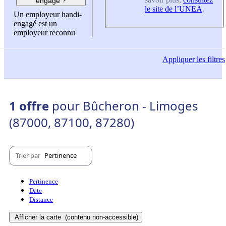
engagé ?
le site de l’UNEA
.
Un employeur handi-
engagé est un
employeur reconnu
Appliquer
les filtres
1 offre
pour Bûcheron - Limoges
(87000, 87100, 87280)
Trier par
Pertinence
Pertinence
Date
Distance
Afficher la carte
(contenu non-accessible)