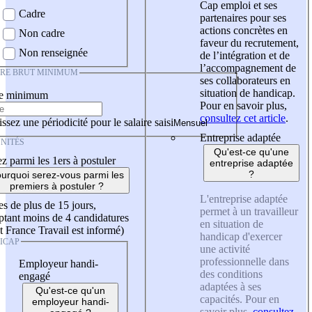
Cap emploi et ses
Cadre
partenaires pour ses
actions concrètes en
Non cadre
faveur du recrutement,
Non renseignée
de l’intégration et de
l’accompagnement de
IRE BRUT MINIMUM
ses collaborateurs en
situation de handicap.
re minimum
Pour en savoir plus,
consultez cet article
.
ssez une périodicité pour le salaire saisi
Entreprise adaptée
NITÉS
Qu'est-ce qu'une
z parmi les 1ers à postuler
entreprise adaptée
?
urquoi serez-vous parmi les
premiers à postuler ?
L'entreprise adaptée
es de plus de 15 jours,
permet à un travailleur
tant moins de 4 candidatures
en situation de
t France Travail est informé)
handicap d'exercer
ICAP
une activité
professionnelle dans
Employeur handi-
des conditions
engagé
adaptées à ses
Qu'est-ce qu'un
capacités. Pour en
employeur handi-
savoir plus,
consultez