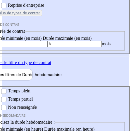
Reprise d'entreprise
plus
de types de contrat
 DE CONTRAT
ée de contrat
ée minimale (en mois)
Durée maximale (en mois)
mois
er
le filtre du type de contrat
les filtres de
Durée hebdo
madaire
 hebdomadaire
Temps plein
Temps partiel
Non renseignée
 HEBDOMADAIRE
cisez la durée hebdomadaire :
ée minimale (en heure)
Durée maximale (en heure)