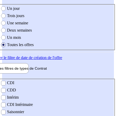
e création de l'offre
Un jour
Trois jours
Une semaine
Deux semaines
Un mois
Toutes les offres
er
le filtre de date de création de l'offre
les filtres de types de
Contrat
de contrat
CDI
CDD
Intérim
CDI Intérimaire
Saisonnier