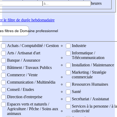
heures
er
le filtre de durée hebdomadaire
les filtres de
Domaine pro
fessionnel
ne professionel
Achats / Comptabilité / Gestion
Industrie
Arts / Artisanat d'art
Informatique /
Télécommunication
Banque / Assurance
Installation / Maintenance
Bâtiment / Travaux Publics
Marketing / Stratégie
Commerce / Vente
commerciale
Communication / Multimédia
Ressources Humaines
Conseil / Etudes
Santé
Direction d'entreprise
Secrétariat / Assistanat
Espaces verts et naturels /
Services à la personne / à l
Agriculture / Pêche / Soins aux
collectivité
animaux