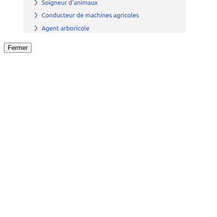
Fermer
Fermer
le détail de l'offre
/
Offre
sur
Offre précéden