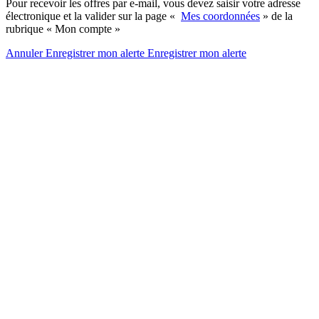
Pour recevoir les offres par e-mail, vous devez saisir votre adresse
électronique et la valider sur la page «
Mes coordonnées
» de la
rubrique « Mon compte »
Annuler
Enregistrer mon alerte
Enregistrer
mon alerte