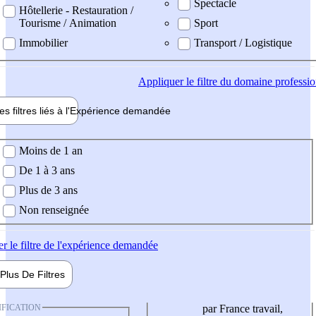
Spectacle
Hôtellerie - Restauration /
Tourisme / Animation
Sport
Immobilier
Transport / Logistique
Appliquer
le filtre du domaine professi
es filtres liés à l'
Expérience
demandée
ience demandée
Moins de 1 an
De 1 à 3 ans
Plus de 3 ans
Non renseignée
er
le filtre de l'expérience demandée
Plus De
Filtres
IFICATION
par France travail,