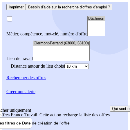
Imprimer
Besoin d'aide sur la recherche d'offres d'emploi ?
Métier, compétence, mot-clé, numéro d'offre
Lieu de travail
Distance autour du lieu choisi
Rechercher
des offres
Créer une alerte
Qui sont n
icher uniquement
 offres France Travail
Cette action recharge la liste des offres
les filtres de
Date de création
de l'offre