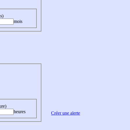
s)
mois
ure)
heures
Créer une alerte