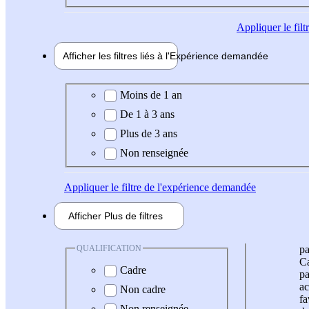
Appliquer
le fil
Afficher les filtres liés à l'
Expérience
demandée
Expérience demandée
Moins de 1 an
De 1 à 3 ans
Plus de 3 ans
Non renseignée
Appliquer
le filtre de l'expérience demandée
Afficher
Plus de
filtres
QUALIFICATION
pa
Ca
Cadre
pa
ac
Non cadre
fa
Non renseignée