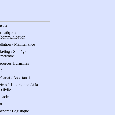
strie
rmatique /
écommunication
allation / Maintenance
eting / Stratégie
merciale
sources Humaines
té
étariat / Assistanat
ices à la personne / à la
ectivité
ctacle
rt
sport / Logistique