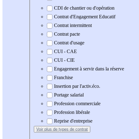
CDI de chantier ou d'opération
Contrat d'Engagement Educatif
Contrat intermittent
Contrat pacte
Contrat d'usage
CUI - CAE
CUI - CIE
Engagement à servir dans la réserve
Franchise
Insertion par l'activ.éco.
Portage salarial
Profession commerciale
Profession libérale
Reprise d'entreprise
Voir plus
de types de contrat