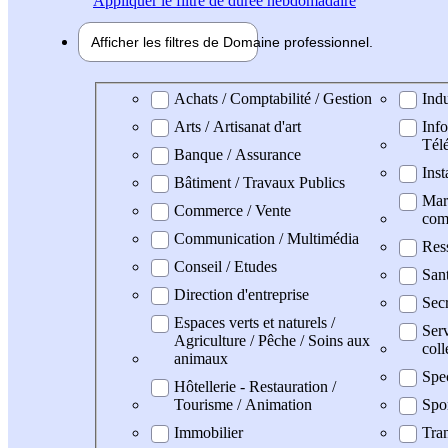
Appliquer
le filtre de durée hebdomadaire
Afficher les filtres de
Domaine pro
fessionnel
Domaine professionel
Achats / Comptabilité / Gestion
Indu
Arts / Artisanat d'art
Info
Tél
Banque / Assurance
Inst
Bâtiment / Travaux Publics
Mark
Commerce / Vente
com
Communication / Multimédia
Res
Conseil / Etudes
San
Direction d'entreprise
Secr
Espaces verts et naturels /
Serv
Agriculture / Pêche / Soins aux
coll
animaux
Spe
Hôtellerie - Restauration /
Tourisme / Animation
Spo
Immobilier
Tran