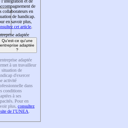
 l’intégration et de
’accompagnement de
s collaborateurs en
tuation de handicap.
ur en savoir plus,
nsultez cet article
.
treprise adaptée
Qu'est-ce qu'une
entreprise adaptée
?
entreprise adaptée
rmet à un travailleur
 situation de
ndicap d'exercer
e activité
ofessionnelle dans
s conditions
aptées à ses
pacités. Pour en
voir plus,
consultez
 site de l’UNEA
.