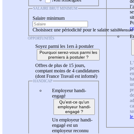
de
l
SALAIRE BRUT MINIMUM
se
si
Salaire minimum
Po
co
Choisissez une périodicité pour le salaire saisi
En
OPPORTUNITÉS
Soyez parmi les 1ers à postuler
Pourquoi serez-vous parmi les
premiers à postuler ?
L'
Offres de plus de 15 jours,
pe
comptant moins de 4 candidatures
en
(dont France Travail est informé)
ha
HANDICAP
un
pr
Employeur handi-
de
engagé
ad
Qu'est-ce qu'un
ca
employeur handi-
sa
engagé ?
le
Un employeur handi-
engagé est un
employeur reconnu