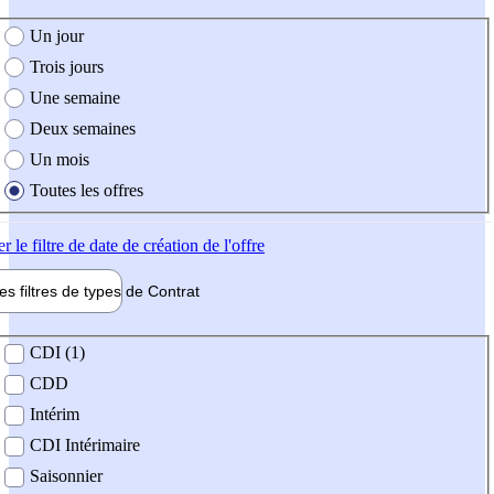
e création de l'offre
Un jour
Trois jours
Une semaine
Deux semaines
Un mois
Toutes les offres
er
le filtre de date de création de l'offre
les filtres de types de
Contrat
de contrat
CDI (1)
CDD
Intérim
CDI Intérimaire
Saisonnier