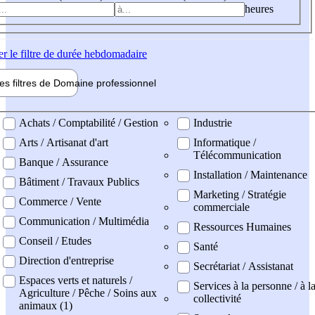
heures
er
le filtre de durée hebdomadaire
les filtres de
Domaine pro
fessionnel
ne professionel
Achats / Comptabilité / Gestion
Industrie
Arts / Artisanat d'art
Informatique /
Télécommunication
Banque / Assurance
Installation / Maintenance
Bâtiment / Travaux Publics
Marketing / Stratégie
Commerce / Vente
commerciale
Communication / Multimédia
Ressources Humaines
Conseil / Etudes
Santé
Direction d'entreprise
Secrétariat / Assistanat
Espaces verts et naturels /
Services à la personne / à l
Agriculture / Pêche / Soins aux
collectivité
animaux (1)