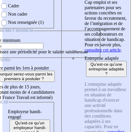
Cap emploi et ses
Cadre
partenaires pour ses
actions concrètes en
Non cadre
faveur du recrutement,
Non renseignée (1)
de l’intégration et de
l’accompagnement de
IRE BRUT MINIMUM
ses collaborateurs en
situation de handicap.
re minimum
Pour en savoir plus,
consultez cet article
.
ssez une périodicité pour le salaire saisi
Entreprise adaptée
NITÉS
Qu'est-ce qu'une
z parmi les 1ers à postuler
entreprise adaptée
?
urquoi serez-vous parmi les
premiers à postuler ?
L'entreprise adaptée
es de plus de 15 jours,
permet à un travailleur
tant moins de 4 candidatures
en situation de
t France Travail est informé)
handicap d'exercer
ICAP
une activité
professionnelle dans
Employeur handi-
des conditions
engagé
adaptées à ses
Qu'est-ce qu'un
capacités. Pour en
employeur handi-
savoir plus,
consultez