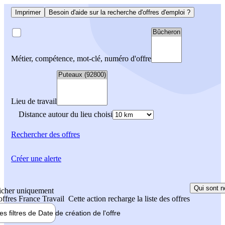
Imprimer
Besoin d'aide sur la recherche d'offres d'emploi ?
Métier, compétence, mot-clé, numéro d'offre
Lieu de travail
Distance autour du lieu choisi
Rechercher
des offres
Créer une alerte
Qui sont n
icher uniquement
 offres France Travail
Cette action recharge la liste des offres
les filtres de
Date de création
de l'offre