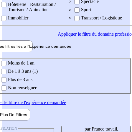
Spectacle
Hôtellerie - Restauration /
Tourisme / Animation
Sport
Immobilier
Transport / Logistique
Appliquer
le filtre du domaine professi
es filtres liés à l'
Expérience
demandée
ience demandée
Moins de 1 an
De 1 à 3 ans (1)
Plus de 3 ans
Non renseignée
er
le filtre de l'expérience demandée
Plus De
Filtres
IFICATION
par France travail,