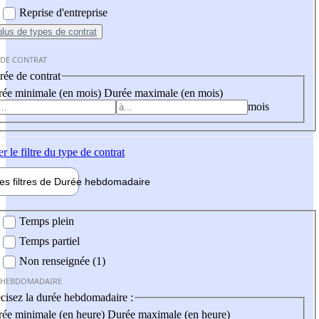
Reprise d'entreprise
plus
de types de contrat
 DE CONTRAT
ée de contrat
ée minimale (en mois)
Durée maximale (en mois)
mois
er
le filtre du type de contrat
les filtres de
Durée hebdo
madaire
 hebdomadaire
Temps plein
Temps partiel
Non renseignée (1)
 HEBDOMADAIRE
cisez la durée hebdomadaire :
ée minimale (en heure)
Durée maximale (en heure)