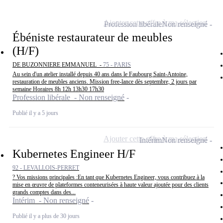
Ajouter cette offre à ma sélection
Profession libérale
Non renseigné
Ébéniste restaurateur de meubles
(H/F)
DE BUZONNIERE EMMANUEL -
75 - PARIS
Au sein d'un atelier installé depuis 40 ans dans le Faubourg Saint-Antoine,
restauration de meubles anciens. Mission free-lance dès septembre, 2 jours par
semaine Horaires 8h 12h 13h30 17h30
Profession libérale - Non renseigné
Publié il y a 5 jours
Ajouter cette offre à ma sélection
Intérim
Non renseigné
Kubernetes Engineer H/F
92 - LEVALLOIS-PERRET
? Vos missions principales :En tant que Kubernetes Engineer, vous contribuez à la
mise en œuvre de plateformes conteneurisées à haute valeur ajoutée pour des clients
grands comptes dans des...
Intérim - Non renseigné
Publié il y a plus de 30 jours