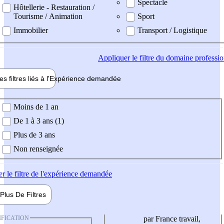
Spectacle
Hôtellerie - Restauration /
Tourisme / Animation
Sport
Immobilier
Transport / Logistique
Appliquer
le filtre du domaine professi
es filtres liés à l'
Expérience
demandée
ience demandée
Moins de 1 an
De 1 à 3 ans (1)
Plus de 3 ans
Non renseignée
er
le filtre de l'expérience demandée
Plus De
Filtres
IFICATION
par France travail,