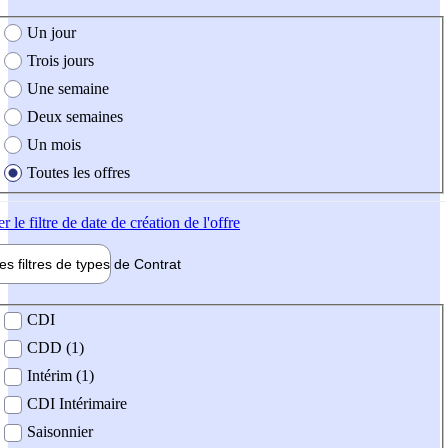
e création de l'offre
Un jour
Trois jours
Une semaine
Deux semaines
Un mois
Toutes les offres
er
le filtre de date de création de l'offre
les filtres de types de
Contrat
de contrat
CDI
CDD (1)
Intérim (1)
CDI Intérimaire
Saisonnier