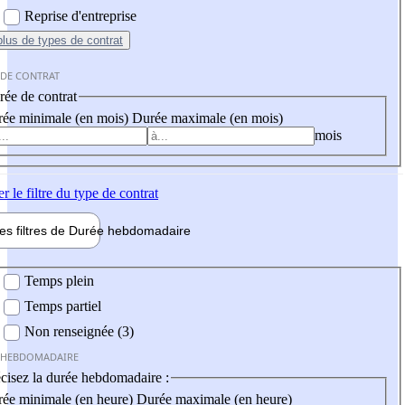
Reprise d'entreprise
plus
de types de contrat
 DE CONTRAT
ée de contrat
ée minimale (en mois)
Durée maximale (en mois)
mois
er
le filtre du type de contrat
les filtres de
Durée hebdo
madaire
 hebdomadaire
Temps plein
Temps partiel
Non renseignée (3)
 HEBDOMADAIRE
cisez la durée hebdomadaire :
ée minimale (en heure)
Durée maximale (en heure)