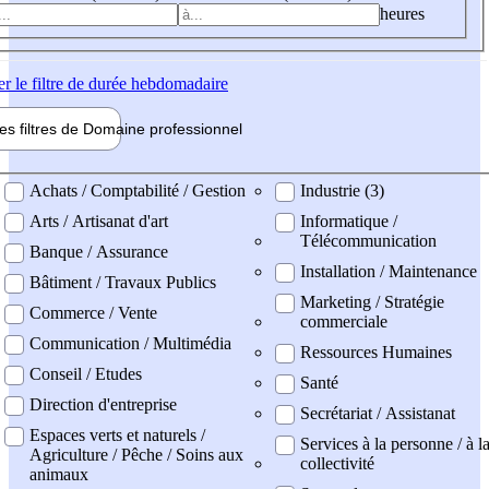
heures
er
le filtre de durée hebdomadaire
les filtres de
Domaine pro
fessionnel
ne professionel
Achats / Comptabilité / Gestion
Industrie (3)
Arts / Artisanat d'art
Informatique /
Télécommunication
Banque / Assurance
Installation / Maintenance
Bâtiment / Travaux Publics
Marketing / Stratégie
Commerce / Vente
commerciale
Communication / Multimédia
Ressources Humaines
Conseil / Etudes
Santé
Direction d'entreprise
Secrétariat / Assistanat
Espaces verts et naturels /
Services à la personne / à l
Agriculture / Pêche / Soins aux
collectivité
animaux