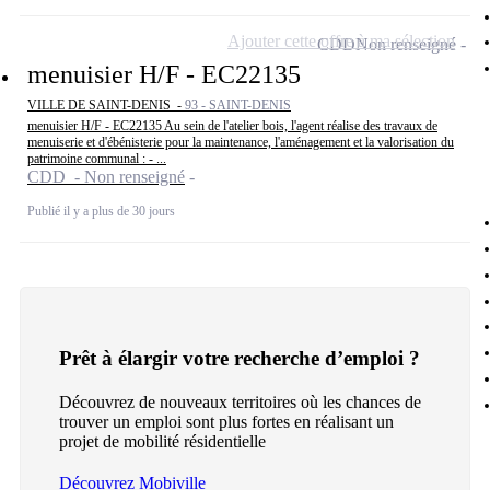
Ajouter cette offre à ma sélection
CDD
Non renseigné
menuisier H/F - EC22135
VILLE DE SAINT-DENIS -
93 - SAINT-DENIS
menuisier H/F - EC22135 Au sein de l'atelier bois, l'agent réalise des travaux de
menuiserie et d'ébénisterie pour la maintenance, l'aménagement et la valorisation du
patrimoine communal : - ...
CDD - Non renseigné
Publié il y a plus de 30 jours
Prêt à élargir votre recherche d’emploi ?
Découvrez de nouveaux territoires où les chances de
trouver un emploi sont plus fortes en réalisant un
projet de mobilité résidentielle
Découvrez Mobiville