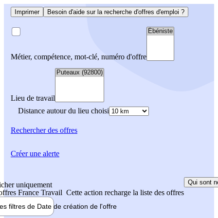
Imprimer
Besoin d'aide sur la recherche d'offres d'emploi ?
Métier, compétence, mot-clé, numéro d'offre
Lieu de travail
Distance autour du lieu choisi
Rechercher
des offres
Créer une alerte
Qui sont n
icher uniquement
 offres France Travail
Cette action recharge la liste des offres
les filtres de
Date de création
de l'offre