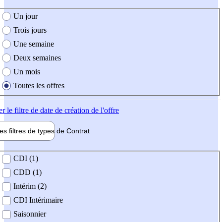
e création de l'offre
Un jour
Trois jours
Une semaine
Deux semaines
Un mois
Toutes les offres
er
le filtre de date de création de l'offre
les filtres de types de
Contrat
de contrat
CDI (1)
CDD (1)
Intérim (2)
CDI Intérimaire
Saisonnier