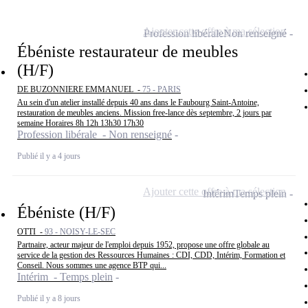
Ajouter cette offre à ma sélection
Profession libérale
Non renseigné
Ébéniste restaurateur de meubles
(H/F)
DE BUZONNIERE EMMANUEL -
75 - PARIS
Au sein d'un atelier installé depuis 40 ans dans le Faubourg Saint-Antoine,
restauration de meubles anciens. Mission free-lance dès septembre, 2 jours par
semaine Horaires 8h 12h 13h30 17h30
Profession libérale - Non renseigné
Publié il y a 4 jours
Ajouter cette offre à ma sélection
Intérim
Temps plein
Ébéniste (H/F)
OTTI -
93 - NOISY-LE-SEC
Partnaire, acteur majeur de l'emploi depuis 1952, propose une offre globale au
service de la gestion des Ressources Humaines : CDI, CDD, Intérim, Formation et
Conseil. Nous sommes une agence BTP qui...
Intérim - Temps plein
Publié il y a 8 jours