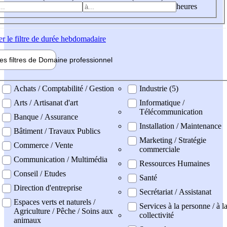
heures
er
le filtre de durée hebdomadaire
les filtres de
Domaine pro
fessionnel
ne professionel
Achats / Comptabilité / Gestion
Industrie (5)
Arts / Artisanat d'art
Informatique /
Télécommunication
Banque / Assurance
Installation / Maintenance
Bâtiment / Travaux Publics
Marketing / Stratégie
Commerce / Vente
commerciale
Communication / Multimédia
Ressources Humaines
Conseil / Etudes
Santé
Direction d'entreprise
Secrétariat / Assistanat
Espaces verts et naturels /
Services à la personne / à l
Agriculture / Pêche / Soins aux
collectivité
animaux