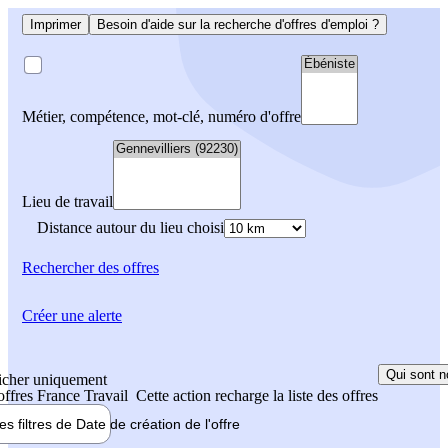
Imprimer
Besoin d'aide sur la recherche d'offres d'emploi ?
Métier, compétence, mot-clé, numéro d'offre
Lieu de travail
Distance autour du lieu choisi
Rechercher
des offres
Créer une alerte
Qui sont n
icher uniquement
 offres France Travail
Cette action recharge la liste des offres
les filtres de
Date de création
de l'offre