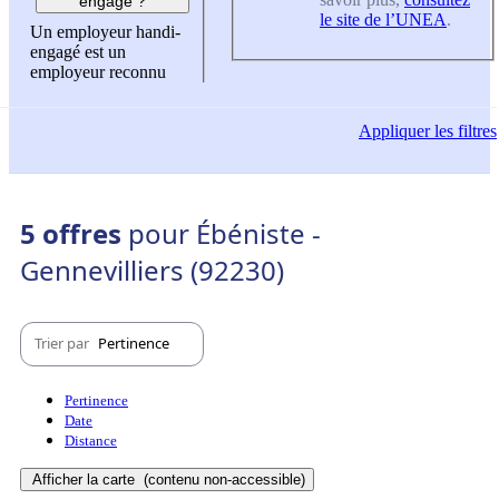
engagé ?
le site de l’UNEA
.
Un employeur handi-
engagé est un
employeur reconnu
Appliquer
les filtres
5 offres
pour Ébéniste -
Gennevilliers (92230)
Trier par
Pertinence
Pertinence
Date
Distance
Afficher la carte
(contenu non-accessible)