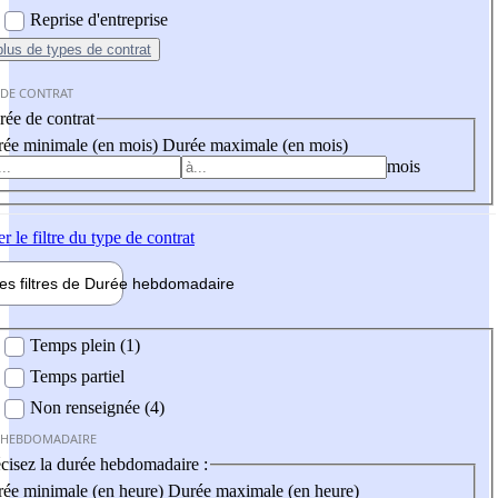
Reprise d'entreprise
plus
de types de contrat
 DE CONTRAT
ée de contrat
ée minimale (en mois)
Durée maximale (en mois)
mois
er
le filtre du type de contrat
les filtres de
Durée hebdo
madaire
 hebdomadaire
Temps plein (1)
Temps partiel
Non renseignée (4)
 HEBDOMADAIRE
cisez la durée hebdomadaire :
ée minimale (en heure)
Durée maximale (en heure)