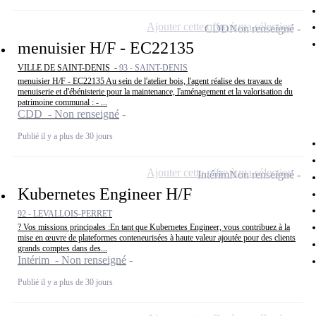
Ajouter cette offre à ma sélection
CDD
Non renseigné
menuisier H/F - EC22135
VILLE DE SAINT-DENIS -
93 - SAINT-DENIS
menuisier H/F - EC22135 Au sein de l'atelier bois, l'agent réalise des travaux de
menuiserie et d'ébénisterie pour la maintenance, l'aménagement et la valorisation du
patrimoine communal : - ...
CDD - Non renseigné
Publié il y a plus de 30 jours
Ajouter cette offre à ma sélection
Intérim
Non renseigné
Kubernetes Engineer H/F
92 - LEVALLOIS-PERRET
? Vos missions principales :En tant que Kubernetes Engineer, vous contribuez à la
mise en œuvre de plateformes conteneurisées à haute valeur ajoutée pour des clients
grands comptes dans des...
Intérim - Non renseigné
Publié il y a plus de 30 jours