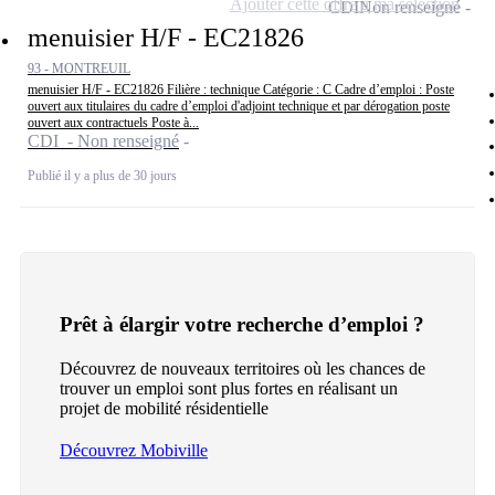
Ajouter cette offre à ma sélection
CDI
Non renseigné
menuisier H/F - EC21826
93 - MONTREUIL
menuisier H/F - EC21826 Filière : technique Catégorie : C Cadre d’emploi : Poste
ouvert aux titulaires du cadre d’emploi d'adjoint technique et par dérogation poste
ouvert aux contractuels Poste à...
CDI - Non renseigné
Publié il y a plus de 30 jours
Prêt à élargir votre recherche d’emploi ?
Découvrez de nouveaux territoires où les chances de
trouver un emploi sont plus fortes en réalisant un
projet de mobilité résidentielle
Découvrez Mobiville