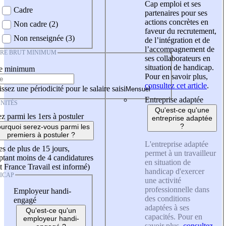
Cap emploi et ses
Cadre
partenaires pour ses
actions concrètes en
Non cadre (2)
faveur du recrutement,
Non renseignée (3)
de l’intégration et de
l’accompagnement de
IRE BRUT MINIMUM
ses collaborateurs en
situation de handicap.
re minimum
Pour en savoir plus,
consultez cet article
.
ssez une périodicité pour le salaire saisi
Entreprise adaptée
NITÉS
Qu'est-ce qu'une
z parmi les 1ers à postuler
entreprise adaptée
?
urquoi serez-vous parmi les
premiers à postuler ?
L'entreprise adaptée
es de plus de 15 jours,
permet à un travailleur
tant moins de 4 candidatures
en situation de
t France Travail est informé)
handicap d'exercer
ICAP
une activité
professionnelle dans
Employeur handi-
des conditions
engagé
adaptées à ses
Qu'est-ce qu'un
capacités. Pour en
employeur handi-
savoir plus,
consultez