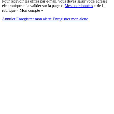
Pour recevoir les offres par e-mail, vous devez saisir votre adresse
électronique et la valider sur la page «
Mes coordonnées
» de la
rubrique « Mon compte »
Annuler
Enregistrer mon alerte
Enregistrer
mon alerte