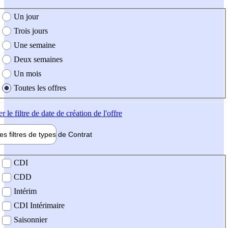
e création de l'offre
Un jour
Trois jours
Une semaine
Deux semaines
Un mois
Toutes les offres
er
le filtre de date de création de l'offre
les filtres de types de
Contrat
de contrat
CDI
CDD
Intérim
CDI Intérimaire
Saisonnier