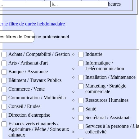
heures
er
le filtre de durée hebdomadaire
les filtres de
Domaine pro
fessionnel
ne professionel
Achats / Comptabilité / Gestion
Industrie
Arts / Artisanat d'art
Informatique /
Télécommunication
Banque / Assurance
Installation / Maintenance
Bâtiment / Travaux Publics
Marketing / Stratégie
Commerce / Vente
commerciale
Communication / Multimédia
Ressources Humaines
Conseil / Etudes
Santé
Direction d'entreprise
Secrétariat / Assistanat
Espaces verts et naturels /
Services à la personne / à l
Agriculture / Pêche / Soins aux
collectivité
animaux