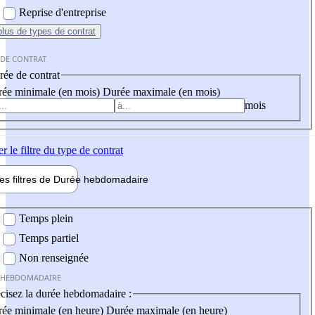
Reprise d'entreprise
plus
de types de contrat
 DE CONTRAT
ée de contrat
ée minimale (en mois)
Durée maximale (en mois)
mois
er
le filtre du type de contrat
les filtres de
Durée hebdo
madaire
 hebdomadaire
Temps plein
Temps partiel
Non renseignée
 HEBDOMADAIRE
cisez la durée hebdomadaire :
ée minimale (en heure)
Durée maximale (en heure)