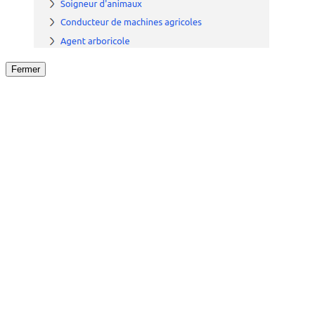
Fermer
Fermer
le détail de l'offre
/
Offre
sur
Offre précéden