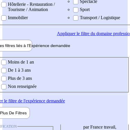
Spectacle
Hôtellerie - Restauration /
Tourisme / Animation
Sport
Immobilier
Transport / Logistique
Appliquer
le filtre du domaine professi
es filtres liés à l'
Expérience
demandée
ience demandée
Moins de 1 an
De 1 à 3 ans
Plus de 3 ans
Non renseignée
er
le filtre de l'expérience demandée
Plus De
Filtres
IFICATION
par France travail,