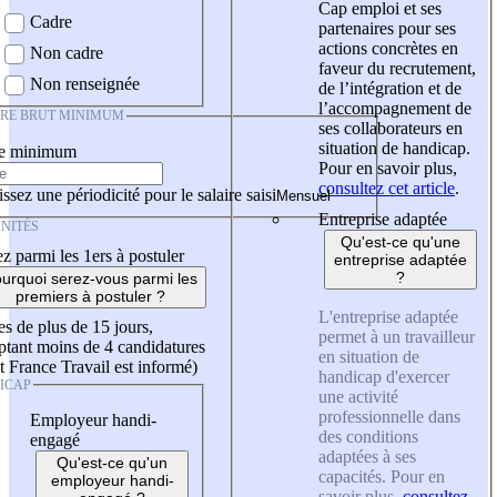
Cap emploi et ses
Cadre
partenaires pour ses
actions concrètes en
Non cadre
faveur du recrutement,
Non renseignée
de l’intégration et de
l’accompagnement de
IRE BRUT MINIMUM
ses collaborateurs en
situation de handicap.
re minimum
Pour en savoir plus,
consultez cet article
.
ssez une périodicité pour le salaire saisi
Entreprise adaptée
NITÉS
Qu'est-ce qu'une
z parmi les 1ers à postuler
entreprise adaptée
?
urquoi serez-vous parmi les
premiers à postuler ?
L'entreprise adaptée
es de plus de 15 jours,
permet à un travailleur
tant moins de 4 candidatures
en situation de
t France Travail est informé)
handicap d'exercer
ICAP
une activité
professionnelle dans
Employeur handi-
des conditions
engagé
adaptées à ses
Qu'est-ce qu'un
capacités. Pour en
employeur handi-
savoir plus,
consultez