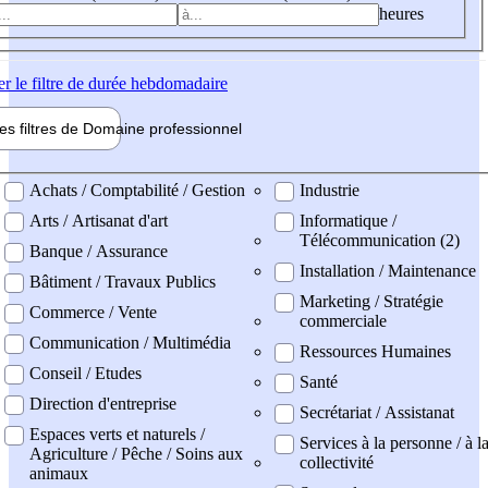
heures
er
le filtre de durée hebdomadaire
les filtres de
Domaine pro
fessionnel
ne professionel
Achats / Comptabilité / Gestion
Industrie
Arts / Artisanat d'art
Informatique /
Télécommunication (2)
Banque / Assurance
Installation / Maintenance
Bâtiment / Travaux Publics
Marketing / Stratégie
Commerce / Vente
commerciale
Communication / Multimédia
Ressources Humaines
Conseil / Etudes
Santé
Direction d'entreprise
Secrétariat / Assistanat
Espaces verts et naturels /
Services à la personne / à l
Agriculture / Pêche / Soins aux
collectivité
animaux