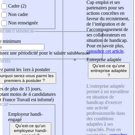
Cap emploi et ses
Cadre (2)
partenaires pour ses
actions concrètes en
Non cadre
faveur du recrutement,
Non renseignée
de l’intégration et de
l’accompagnement de
IRE BRUT MINIMUM
ses collaborateurs en
situation de handicap.
re minimum
Pour en savoir plus,
consultez cet article
.
ssez une périodicité pour le salaire saisi
Entreprise adaptée
NITÉS
Qu'est-ce qu'une
z parmi les 1ers à postuler
entreprise adaptée
?
urquoi serez-vous parmi les
premiers à postuler ?
L'entreprise adaptée
es de plus de 15 jours,
permet à un travailleur
tant moins de 4 candidatures
en situation de
t France Travail est informé)
handicap d'exercer
ICAP
une activité
professionnelle dans
Employeur handi-
des conditions
engagé
adaptées à ses
Qu'est-ce qu'un
capacités. Pour en
employeur handi-
savoir plus,
consultez