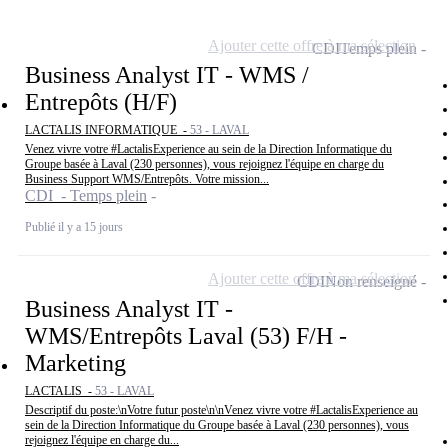
Ajouter cette offre à ma sélection
CDI
Temps plein
Business Analyst IT - WMS /
Entrepôts (H/F)
LACTALIS INFORMATIQUE -
53 - LAVAL
Venez vivre votre #LactalisExperience au sein de la Direction Informatique du
Groupe basée à Laval (230 personnes), vous rejoignez l'équipe en charge du
Business Support WMS/Entrepôts. Votre mission...
CDI - Temps plein
Publié il y a 15 jours
Ajouter cette offre à ma sélection
CDI
Non renseigné
Business Analyst IT -
WMS/Entrepôts Laval (53) F/H -
Marketing
LACTALIS -
53 - LAVAL
Descriptif du poste:\nVotre futur poste\n\nVenez vivre votre #LactalisExperience au
sein de la Direction Informatique du Groupe basée à Laval (230 personnes), vous
rejoignez l'équipe en charge du...