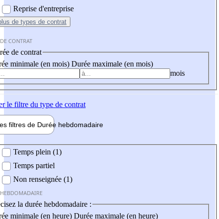
Reprise d'entreprise
plus
de types de contrat
 DE CONTRAT
ée de contrat
ée minimale (en mois)
Durée maximale (en mois)
mois
er
le filtre du type de contrat
les filtres de
Durée hebdo
madaire
 hebdomadaire
Temps plein (1)
Temps partiel
Non renseignée (1)
 HEBDOMADAIRE
cisez la durée hebdomadaire :
ée minimale (en heure)
Durée maximale (en heure)