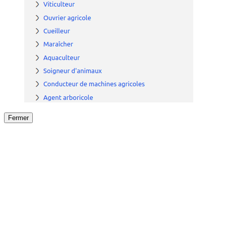
Fermer
Fermer
le détail de l'offre
/
Offre
sur
Offre précéden