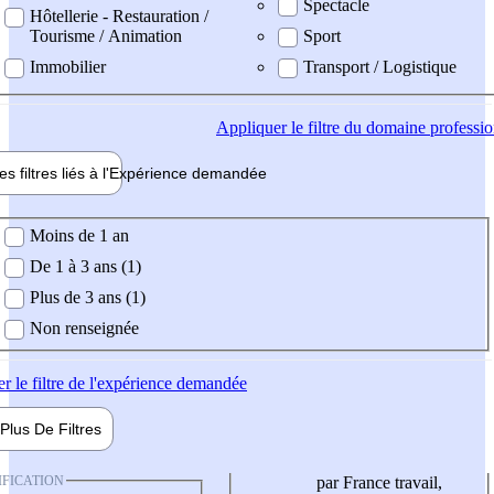
Spectacle
Hôtellerie - Restauration /
Tourisme / Animation
Sport
Immobilier
Transport / Logistique
Appliquer
le filtre du domaine professi
es filtres liés à l'
Expérience
demandée
ience demandée
Moins de 1 an
De 1 à 3 ans (1)
Plus de 3 ans (1)
Non renseignée
er
le filtre de l'expérience demandée
Plus De
Filtres
IFICATION
par France travail,