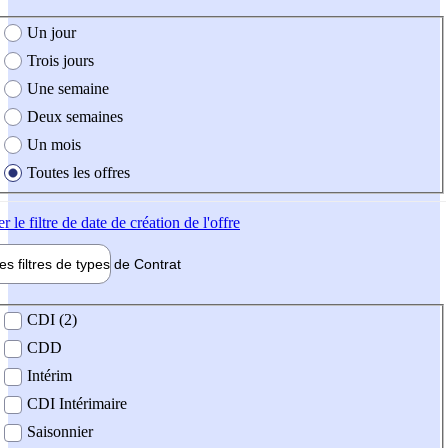
e création de l'offre
Un jour
Trois jours
Une semaine
Deux semaines
Un mois
Toutes les offres
er
le filtre de date de création de l'offre
les filtres de types de
Contrat
de contrat
CDI (2)
CDD
Intérim
CDI Intérimaire
Saisonnier