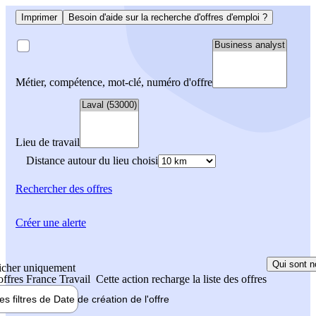
Imprimer
Besoin d'aide sur la recherche d'offres d'emploi ?
Métier, compétence, mot-clé, numéro d'offre
Lieu de travail
Distance autour du lieu choisi
Rechercher
des offres
Créer une alerte
Qui sont n
icher uniquement
 offres France Travail
Cette action recharge la liste des offres
les filtres de
Date de création
de l'offre