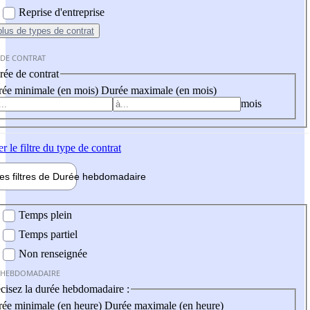
Reprise d'entreprise
plus
de types de contrat
 DE CONTRAT
ée de contrat
ée minimale (en mois)
Durée maximale (en mois)
mois
er
le filtre du type de contrat
les filtres de
Durée hebdo
madaire
 hebdomadaire
Temps plein
Temps partiel
Non renseignée
 HEBDOMADAIRE
cisez la durée hebdomadaire :
ée minimale (en heure)
Durée maximale (en heure)