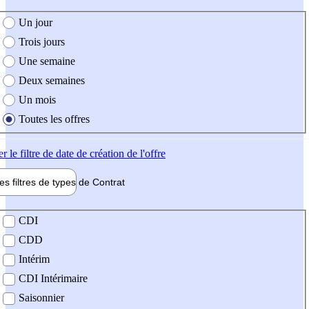
e création de l'offre
Un jour
Trois jours
Une semaine
Deux semaines
Un mois
Toutes les offres
er
le filtre de date de création de l'offre
les filtres de types de
Contrat
de contrat
CDI
CDD
Intérim
CDI Intérimaire
Saisonnier