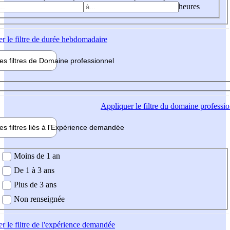
heures
er
le filtre de durée hebdomadaire
les filtres de
Domaine pro
fessionnel
ne professionel
Appliquer
le filtre du domaine professi
es filtres liés à l'
Expérience
demandée
ience demandée
Moins de 1 an
De 1 à 3 ans
Plus de 3 ans
Non renseignée
er
le filtre de l'expérience demandée