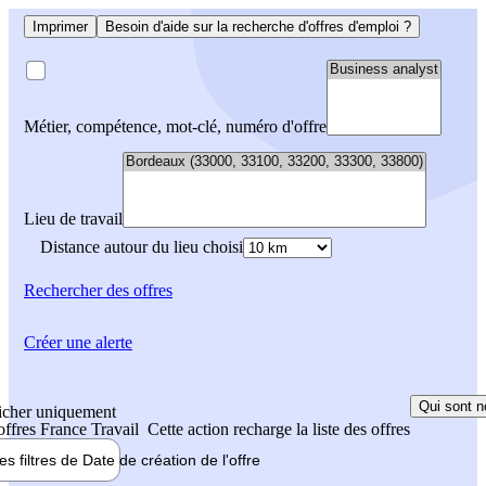
Imprimer
Besoin d'aide sur la recherche d'offres d'emploi ?
Métier, compétence, mot-clé, numéro d'offre
Lieu de travail
Distance autour du lieu choisi
Rechercher
des offres
Créer une alerte
Qui sont n
icher uniquement
 offres France Travail
Cette action recharge la liste des offres
les filtres de
Date de création
de l'offre