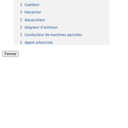
Fermer
Fermer
le détail de l'offre
/
Offre
sur
Offre précéden