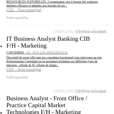
RESSOURCES NATURELLES. L'organisation vise à fournir des solutions
tarifaires efficaces et adaptées aux besoins de ses...
CDI - Non renseigné
Publié aujourd'hui
Ajouter cette offre à ma sélection
CDI
Non renseigné
IT Business Analyst Banking CIB
F/H - Marketing
CAPGEMINI -
92 - ISSY-LES-MOULINEAUX
Descriptif du poste:\nEn tant que consultant fonctionnel vous intervenez au sein
d'engagements Capgemini ou en assistance technique sur différents types de
missions : refonte de SI, refonte de chaine...
CDI - Non renseigné
Publié aujourd'hui
Ajouter cette offre à ma sélection
CDI
Non renseigné
Business Analyst - Front Office /
Practice Capital Market
Technologies F/H - Marketing