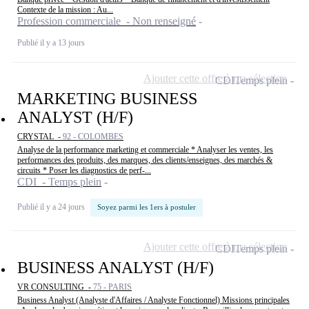
Contexte de la mission : Au...
Profession commerciale - Non renseigné
Publié il y a 13 jours
Ajouter cette offre à ma sélection
CDI
Temps plein
MARKETING BUSINESS
ANALYST (H/F)
CRYSTAL -
92 - COLOMBES
Analyse de la performance marketing et commerciale * Analyser les ventes, les
performances des produits, des marques, des clients/enseignes, des marchés &
circuits * Poser les diagnostics de perf-...
CDI - Temps plein
Publié il y a 24 jours
Soyez parmi les 1ers à postuler
Ajouter cette offre à ma sélection
CDI
Temps plein
BUSINESS ANALYST (H/F)
VR CONSULTING -
75 - PARIS
Business Analyst (Analyste d'Affaires / Analyste Fonctionnel) Missions principales