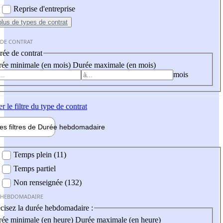
Reprise d'entreprise
plus
de types de contrat
 DE CONTRAT
ée de contrat
ée minimale (en mois)
Durée maximale (en mois)
mois
er
le filtre du type de contrat
les filtres de
Durée hebdo
madaire
 hebdomadaire
Temps plein (11)
Temps partiel
Non renseignée (132)
 HEBDOMADAIRE
cisez la durée hebdomadaire :
ée minimale (en heure)
Durée maximale (en heure)