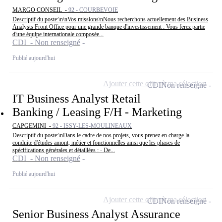
MARGO CONSEIL -
92 - COURBEVOIE
Descriptif du poste:\n\nVos missions\nNous recherchons actuellement des Business
Analysts Front Office pour une grande banque d'investissement : Vous ferez partie
d'une équipe internationale composée...
CDI - Non renseigné
Publié aujourd'hui
Ajouter cette offre à ma sélection
CDI
Non renseigné
IT Business Analyst Retail
Banking / Leasing F/H - Marketing
CAPGEMINI -
92 - ISSY-LES-MOULINEAUX
Descriptif du poste:\nDans le cadre de nos projets, vous prenez en charge la
conduite d'études amont, métier et fonctionnelles ainsi que les phases de
spécifications générales et détaillées : - De...
CDI - Non renseigné
Publié aujourd'hui
Ajouter cette offre à ma sélection
CDI
Non renseigné
Senior Business Analyst Assurance