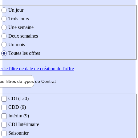
e création de l'offre
Un jour
Trois jours
Une semaine
Deux semaines
Un mois
Toutes les offres
er
le filtre de date de création de l'offre
les filtres de types de
Contrat
de contrat
CDI (120)
CDD (9)
Intérim (9)
CDI Intérimaire
Saisonnier