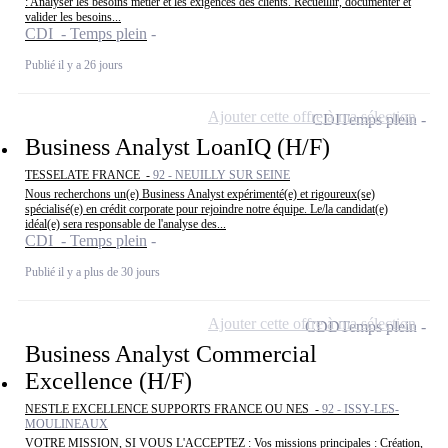
: Analyser les besoins métier et les exigences des clients. Recueillir, documenter et
valider les besoins...
CDI - Temps plein
Publié il y a 26 jours
Ajouter cette offre à ma sélection
CDI
Temps plein
Business Analyst LoanIQ (H/F)
TESSELATE FRANCE -
92 - NEUILLY SUR SEINE
Nous recherchons un(e) Business Analyst expérimenté(e) et rigoureux(se)
spécialisé(e) en crédit corporate pour rejoindre notre équipe. Le/la candidat(e)
idéal(e) sera responsable de l'analyse des...
CDI - Temps plein
Publié il y a plus de 30 jours
Ajouter cette offre à ma sélection
CDD
Temps plein
Business Analyst Commercial
Excellence (H/F)
NESTLE EXCELLENCE SUPPORTS FRANCE OU NES -
92 - ISSY-LES-
MOULINEAUX
VOTRE MISSION, SI VOUS L'ACCEPTEZ : Vos missions principales : Création,