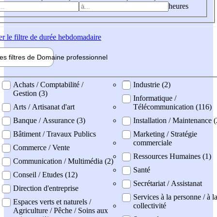
heures
er
le filtre de durée hebdomadaire
les filtres de
Domaine pro
fessionnel
ne professionel
Achats / Comptabilité /
Industrie (2)
Gestion (3)
Informatique /
Arts / Artisanat d'art
Télécommunication (116)
Banque / Assurance (3)
Installation / Maintenance (
Bâtiment / Travaux Publics
Marketing / Stratégie
commerciale
Commerce / Vente
Ressources Humaines (1)
Communication / Multimédia (2)
Santé
Conseil / Etudes (12)
Secrétariat / Assistanat
Direction d'entreprise
Services à la personne / à l
Espaces verts et naturels /
collectivité
Agriculture / Pêche / Soins aux