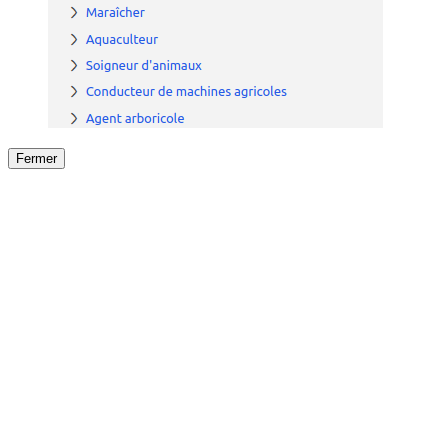
Fermer
Fermer
le détail de l'offre
/
Offre
sur
Offre précéden