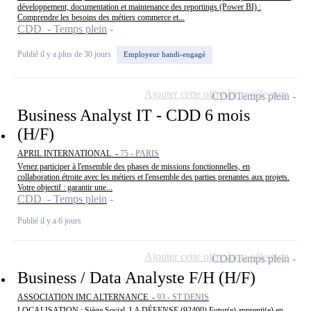
développement, documentation et maintenance des reportings (Power BI) :
Comprendre les besoins des métiers commerce et...
CDD - Temps plein
Publié il y a plus de 30 jours
Employeur handi-engagé
Ajouter cette offre à ma sélection
CDD
Temps plein
Business Analyst IT - CDD 6 mois
(H/F)
APRIL INTERNATIONAL -
75 - PARIS
Venez participer à l'ensemble des phases de missions fonctionnelles, en
collaboration étroite avec les métiers et l'ensemble des parties prenantes aux projets.
Votre objectif : garantir une...
CDD - Temps plein
Publié il y a 6 jours
Ajouter cette offre à ma sélection
CDD
Temps plein
Business / Data Analyste F/H (H/F)
ASSOCIATION IMC ALTERNANCE -
93 - ST DENIS
LOCALISATION : Siège Social, LA DÉFENSE (92400) Futur(e) apprenti(e) en