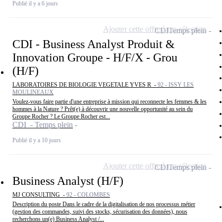
Publié il y a 6 jours
Ajouter cette offre à ma sélection
CDI
Temps plein
CDI - Business Analyst Produit &
Innovation Groupe - H/F/X - Grou
(H/F)
LABORATOIRES DE BIOLOGIE VEGETALE YVES R -
92 - ISSY LES
MOULINEAUX
Voulez-vous faire partie d'une entreprise à mission qui reconnecte les femmes & les
hommes à la Nature ? Prêt(e) à découvrir une nouvelle opportunité au sein du
Groupe Rocher ? Le Groupe Rocher est...
CDI - Temps plein
Publié il y a 10 jours
Ajouter cette offre à ma sélection
CDI
Temps plein
Business Analyst (H/F)
MJ CONSULTING -
92 - COLOMBES
Description du poste Dans le cadre de la digitalisation de nos processus métier
(gestion des commandes, suivi des stocks, sécurisation des données), nous
recherchons un(e) Business Analyst /...