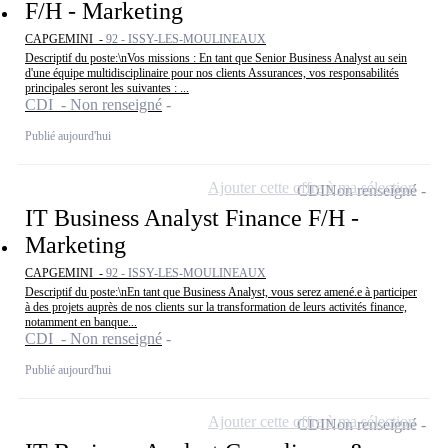
F/H - Marketing
CAPGEMINI -
92 - ISSY-LES-MOULINEAUX
Descriptif du poste:\nVos missions : En tant que Senior Business Analyst au sein
d'une équipe multidisciplinaire pour nos clients Assurances, vos responsabilités
principales seront les suivantes : ...
CDI - Non renseigné
Publié aujourd'hui
Ajouter cette offre à ma sélection
CDI
Non renseigné
IT Business Analyst Finance F/H -
Marketing
CAPGEMINI -
92 - ISSY-LES-MOULINEAUX
Descriptif du poste:\nEn tant que Business Analyst, vous serez amené.e à participer
à des projets auprès de nos clients sur la transformation de leurs activités finance,
notamment en banque...
CDI - Non renseigné
Publié aujourd'hui
Ajouter cette offre à ma sélection
CDI
Non renseigné