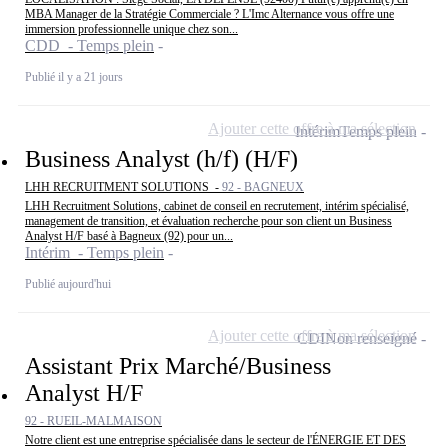
MBA Manager de la Stratégie Commerciale ? L'Imc Alternance vous offre une
immersion professionnelle unique chez son...
CDD - Temps plein
Publié il y a 21 jours
Ajouter cette offre à ma sélection
Intérim
Temps plein
Business Analyst (h/f) (H/F)
LHH RECRUITMENT SOLUTIONS -
92 - BAGNEUX
LHH Recruitment Solutions, cabinet de conseil en recrutement, intérim spécialisé,
management de transition, et évaluation recherche pour son client un Business
Analyst H/F basé à Bagneux (92) pour un...
Intérim - Temps plein
Publié aujourd'hui
Ajouter cette offre à ma sélection
CDI
Non renseigné
Assistant Prix Marché/Business
Analyst H/F
92 - RUEIL-MALMAISON
Notre client est une entreprise spécialisée dans le secteur de l'ÉNERGIE ET DES