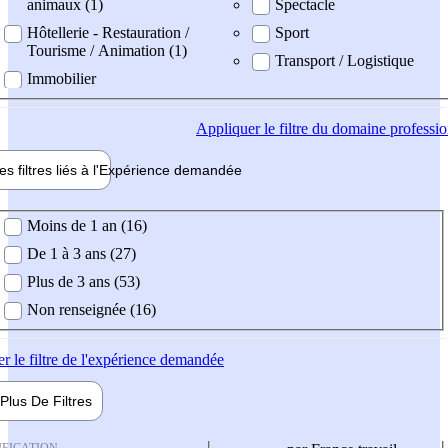
animaux (1)
Spectacle
Hôtellerie - Restauration /
Sport
Tourisme / Animation (1)
Transport / Logistique
Immobilier
Appliquer
le filtre du domaine professi
es filtres liés à l'
Expérience
demandée
ience demandée
Moins de 1 an (16)
De 1 à 3 ans (27)
Plus de 3 ans (53)
Non renseignée (16)
er
le filtre de l'expérience demandée
Plus De
Filtres