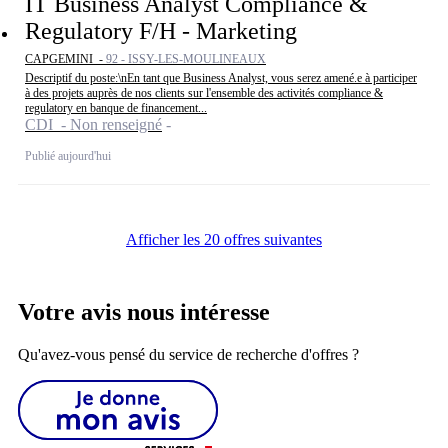
IT Business Analyst Compliance &
Regulatory F/H - Marketing
CAPGEMINI -
92 - ISSY-LES-MOULINEAUX
Descriptif du poste:\nEn tant que Business Analyst, vous serez amené.e à participer
à des projets auprès de nos clients sur l'ensemble des activités compliance &
regulatory en banque de financement...
CDI - Non renseigné
Publié aujourd'hui
Afficher les 20 offres suivantes
Votre avis nous intéresse
Qu'avez-vous pensé du service de recherche d'offres ?