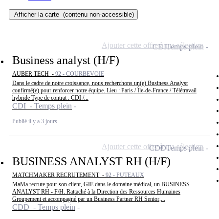
Afficher la carte
(contenu non-accessible)
Ajouter cette offre à ma sélection
CDI
Temps plein
Business analyst (H/F)
AUBER TECH -
92 - COURBEVOIE
Dans le cadre de notre croissance, nous recherchons un(e) Business Analyst
confirmé(e) pour renforcer notre équipe. Lieu : Paris / Île-de-France / Télétravail
hybride Type de contrat : CDI /...
CDI - Temps plein
Publié il y a 3 jours
Ajouter cette offre à ma sélection
CDD
Temps plein
BUSINESS ANALYST RH (H/F)
MATCHMAKER RECRUTEMENT -
92 - PUTEAUX
MaMa recrute pour son client, GIE dans le domaine médical, un BUSINESS
ANALYST RH - F/H. Rattaché à la Direction des Ressources Humaines
Groupement et accompagné par un Business Partner RH Senior,...
CDD - Temps plein