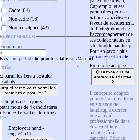
IFICATION
par France travail,
Cap emploi et ses
Cadre (84)
partenaires pour ses
actions concrètes en
Non cadre (16)
faveur du recrutement,
Non renseignée (43)
de l’intégration et de
l’accompagnement de
IRE BRUT MINIMUM
ses collaborateurs en
situation de handicap.
re minimum
Pour en savoir plus,
consultez cet article
.
ssez une périodicité pour le salaire saisi
Entreprise adaptée
NITÉS
Qu'est-ce qu'une
z parmi les 1ers à postuler
entreprise adaptée
résultats
?
urquoi serez-vous parmi les
L'entreprise adaptée
premiers à postuler ?
permet à un travailleur
es de plus de 15 jours,
en situation de
tant moins de 4 candidatures
handicap d'exercer
t France Travail est informé)
une activité
ICAP
professionnelle dans
des conditions
Employeur handi-
adaptées à ses
engagé (1)
capacités. Pour en
Qu'est-ce qu'un