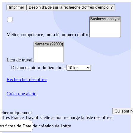
Imprimer
Besoin d'aide sur la recherche d'offres d'emploi ?
Métier, compétence, mot-clé, numéro d'offre
Lieu de travail
Distance autour du lieu choisi
Rechercher
des offres
Créer une alerte
Qui sont n
icher uniquement
 offres France Travail
Cette action recharge la liste des offres
les filtres de
Date de création
de l'offre