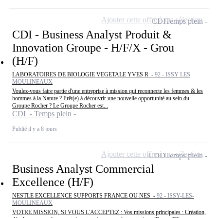
Ajouter cette offre à ma sélection
CDI
Temps plein
CDI - Business Analyst Produit &
Innovation Groupe - H/F/X - Grou
(H/F)
LABORATOIRES DE BIOLOGIE VEGETALE YVES R -
92 - ISSY LES
MOULINEAUX
Voulez-vous faire partie d'une entreprise à mission qui reconnecte les femmes & les
hommes à la Nature ? Prêt(e) à découvrir une nouvelle opportunité au sein du
Groupe Rocher ? Le Groupe Rocher est...
CDI - Temps plein
Publié il y a 8 jours
Ajouter cette offre à ma sélection
CDD
Temps plein
Business Analyst Commercial
Excellence (H/F)
NESTLE EXCELLENCE SUPPORTS FRANCE OU NES -
92 - ISSY-LES-
MOULINEAUX
VOTRE MISSION, SI VOUS L'ACCEPTEZ : Vos missions principales : Création,