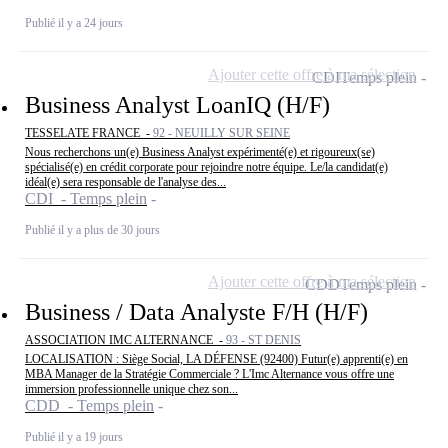
Publié il y a 24 jours
Ajouter cette offre à ma sélection
CDI
Temps plein
Business Analyst LoanIQ (H/F)
TESSELATE FRANCE -
92 - NEUILLY SUR SEINE
Nous recherchons un(e) Business Analyst expérimenté(e) et rigoureux(se)
spécialisé(e) en crédit corporate pour rejoindre notre équipe. Le/la candidat(e)
idéal(e) sera responsable de l'analyse des...
CDI - Temps plein
Publié il y a plus de 30 jours
Ajouter cette offre à ma sélection
CDD
Temps plein
Business / Data Analyste F/H (H/F)
ASSOCIATION IMC ALTERNANCE -
93 - ST DENIS
LOCALISATION : Siège Social, LA DÉFENSE (92400) Futur(e) apprenti(e) en
MBA Manager de la Stratégie Commerciale ? L'Imc Alternance vous offre une
immersion professionnelle unique chez son...
CDD - Temps plein
Publié il y a 19 jours