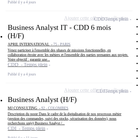
Publié il y a 4 jours
Ajouter cette offre à ma sélection
CDD
Temps plein
Business Analyst IT - CDD 6 mois
(H/F)
APRIL INTERNATIONAL -
75 - PARIS
Venez participer à l'ensemble des phases de missions fonctionnelles, en
collaboration étroite avec les métiers et l'ensemble des parties prenantes aux projets.
Votre objectif : garantir une...
CDD - Temps plein
Publié il y a 4 jours
Ajouter cette offre à ma sélection
CDI
Temps plein
Business Analyst (H/F)
MJ CONSULTING -
92 - COLOMBES
Description du poste Dans le cadre de la digitalisation de nos processus métier
(gestion des commandes, suivi des stocks, sécurisation des données), nous
recherchons un(e) Business Analyst /...
CDI - Temps plein
Publié il y a 11 jours