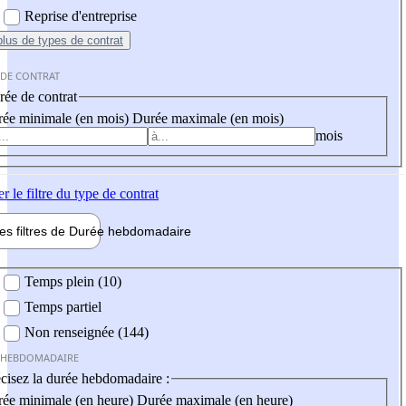
Reprise d'entreprise
plus
de types de contrat
 DE CONTRAT
ée de contrat
ée minimale (en mois)
Durée maximale (en mois)
mois
er
le filtre du type de contrat
les filtres de
Durée hebdo
madaire
 hebdomadaire
Temps plein (10)
Temps partiel
Non renseignée (144)
 HEBDOMADAIRE
cisez la durée hebdomadaire :
ée minimale (en heure)
Durée maximale (en heure)