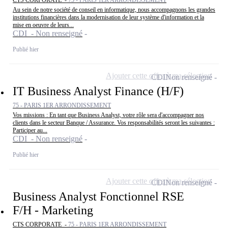
Au sein de notre société de conseil en informatique, nous accompagnons les grandes
institutions financières dans la modernisation de leur système d'information et la
mise en oeuvre de leurs...
CDI - Non renseigné
Publié hier
Ajouter cette offre à ma sélection
CDI
Non renseigné
IT Business Analyst Finance (H/F)
75 - PARIS 1ER ARRONDISSEMENT
Vos missions : En tant que Business Analyst, votre rôle sera d'accompagner nos
clients dans le secteur Banque / Assurance. Vos responsabilités seront les suivantes :
Participer au...
CDI - Non renseigné
Publié hier
Ajouter cette offre à ma sélection
CDI
Non renseigné
Business Analyst Fonctionnel RSE
F/H - Marketing
CTS CORPORATE -
75 - PARIS 1ER ARRONDISSEMENT