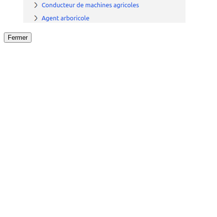
Fermer
Fermer
le détail de l'offre
/
Offre
sur
Offre précéden