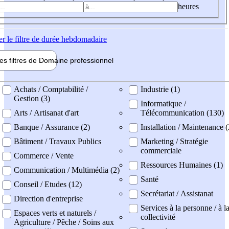
heures
er
le filtre de durée hebdomadaire
les filtres de
Domaine pro
fessionnel
ne professionel
Achats / Comptabilité /
Industrie (1)
Gestion (3)
Informatique /
Arts / Artisanat d'art
Télécommunication (130)
Banque / Assurance (2)
Installation / Maintenance (
Bâtiment / Travaux Publics
Marketing / Stratégie
commerciale
Commerce / Vente
Ressources Humaines (1)
Communication / Multimédia (2)
Santé
Conseil / Etudes (12)
Secrétariat / Assistanat
Direction d'entreprise
Services à la personne / à l
Espaces verts et naturels /
collectivité
Agriculture / Pêche / Soins aux