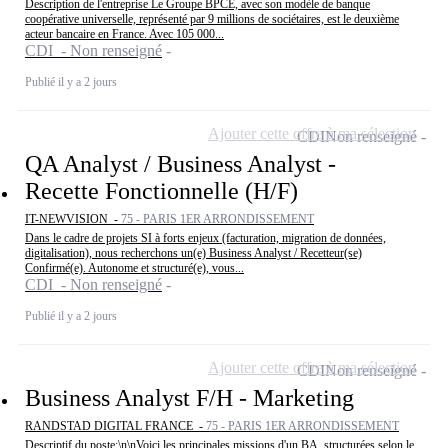
Description de l'entreprise Le Groupe BPCE, avec son modèle de banque
coopérative universelle, représenté par 9 millions de sociétaires, est le deuxième
acteur bancaire en France. Avec 105 000...
CDI - Non renseigné
Publié il y a 2 jours
Ajouter cette offre à ma sélection
CDI
Non renseigné
QA Analyst / Business Analyst -
Recette Fonctionnelle (H/F)
IT-NEWVISION -
75 - PARIS 1ER ARRONDISSEMENT
Dans le cadre de projets SI à forts enjeux (facturation, migration de données,
digitalisation), nous recherchons un(e) Business Analyst / Recetteur(se)
Confirmé(e). Autonome et structuré(e), vous...
CDI - Non renseigné
Publié il y a 2 jours
Ajouter cette offre à ma sélection
CDI
Non renseigné
Business Analyst F/H - Marketing
RANDSTAD DIGITAL FRANCE -
75 - PARIS 1ER ARRONDISSEMENT
Descriptif du poste:\n\nVoici les principales missions d'un BA, structurées selon le