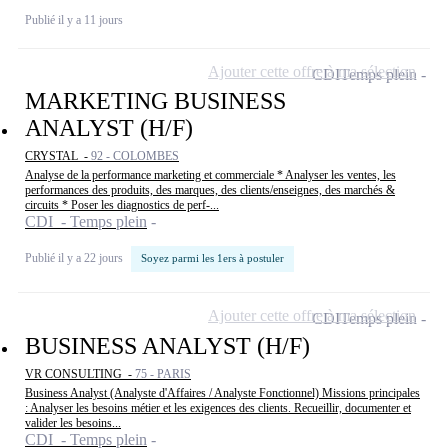
Publié il y a 11 jours
Ajouter cette offre à ma sélection
CDI
Temps plein
MARKETING BUSINESS
ANALYST (H/F)
CRYSTAL -
92 - COLOMBES
Analyse de la performance marketing et commerciale * Analyser les ventes, les
performances des produits, des marques, des clients/enseignes, des marchés &
circuits * Poser les diagnostics de perf-...
CDI - Temps plein
Publié il y a 22 jours
Soyez parmi les 1ers à postuler
Ajouter cette offre à ma sélection
CDI
Temps plein
BUSINESS ANALYST (H/F)
VR CONSULTING -
75 - PARIS
Business Analyst (Analyste d'Affaires / Analyste Fonctionnel) Missions principales
: Analyser les besoins métier et les exigences des clients. Recueillir, documenter et
valider les besoins...
CDI - Temps plein