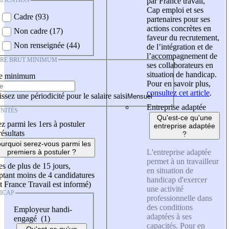
IFICATION
par France travail,
Cap emploi et ses
Cadre (93)
partenaires pour ses
actions concrètes en
Non cadre (17)
faveur du recrutement,
Non renseignée (44)
de l’intégration et de
l’accompagnement de
IRE BRUT MINIMUM
ses collaborateurs en
situation de handicap.
re minimum
Pour en savoir plus,
consultez cet article
.
ssez une périodicité pour le salaire saisi
Entreprise adaptée
NITÉS
Qu'est-ce qu'une
z parmi les 1ers à postuler
entreprise adaptée
résultats
?
urquoi serez-vous parmi les
L'entreprise adaptée
premiers à postuler ?
permet à un travailleur
es de plus de 15 jours,
en situation de
tant moins de 4 candidatures
handicap d'exercer
t France Travail est informé)
une activité
ICAP
professionnelle dans
des conditions
Employeur handi-
adaptées à ses
engagé (1)
capacités. Pour en
Qu'est-ce qu'un