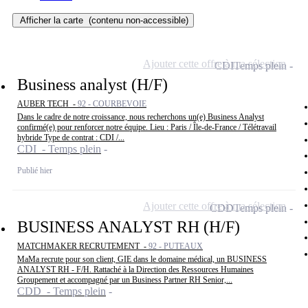
Afficher la carte
(contenu non-accessible)
Ajouter cette offre à ma sélection
CDI
Temps plein
Business analyst (H/F)
AUBER TECH -
92 - COURBEVOIE
Dans le cadre de notre croissance, nous recherchons un(e) Business Analyst
confirmé(e) pour renforcer notre équipe. Lieu : Paris / Île-de-France / Télétravail
hybride Type de contrat : CDI /...
CDI - Temps plein
Publié hier
Ajouter cette offre à ma sélection
CDD
Temps plein
BUSINESS ANALYST RH (H/F)
MATCHMAKER RECRUTEMENT -
92 - PUTEAUX
MaMa recrute pour son client, GIE dans le domaine médical, un BUSINESS
ANALYST RH - F/H. Rattaché à la Direction des Ressources Humaines
Groupement et accompagné par un Business Partner RH Senior,...
CDD - Temps plein