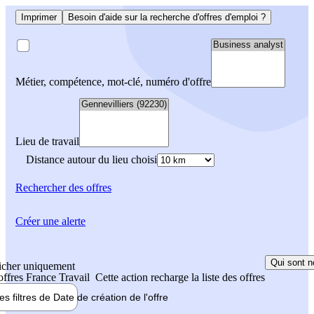
Imprimer
Besoin d'aide sur la recherche d'offres d'emploi ?
Métier, compétence, mot-clé, numéro d'offre
Lieu de travail
Distance autour du lieu choisi
Rechercher
des offres
Créer une alerte
Qui sont n
icher uniquement
 offres France Travail
Cette action recharge la liste des offres
les filtres de
Date de création
de l'offre