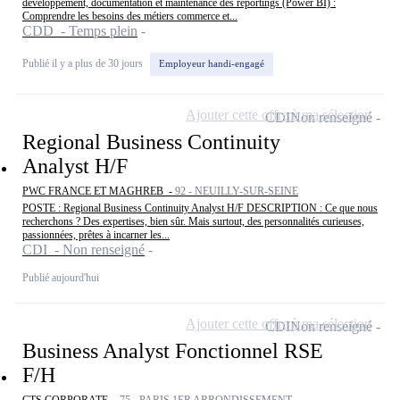
développement, documentation et maintenance des reportings (Power BI) :
Comprendre les besoins des métiers commerce et...
CDD - Temps plein
Publié il y a plus de 30 jours
Employeur handi-engagé
Ajouter cette offre à ma sélection
CDI
Non renseigné
Regional Business Continuity
Analyst H/F
PWC FRANCE ET MAGHREB -
92 - NEUILLY-SUR-SEINE
POSTE : Regional Business Continuity Analyst H/F DESCRIPTION : Ce que nous
recherchons ? Des expertises, bien sûr. Mais surtout, des personnalités curieuses,
passionnées, prêtes à incarner les...
CDI - Non renseigné
Publié aujourd'hui
Ajouter cette offre à ma sélection
CDI
Non renseigné
Business Analyst Fonctionnel RSE
F/H
CTS CORPORATE -
75 - PARIS 1ER ARRONDISSEMENT