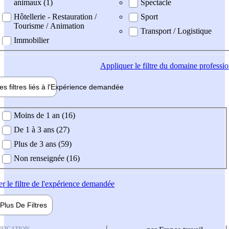
animaux (1)
Spectacle
Hôtellerie - Restauration /
Sport
Tourisme / Animation
Transport / Logistique
Immobilier
Appliquer
le filtre du domaine professi
es filtres liés à l'
Expérience
demandée
ience demandée
Moins de 1 an (16)
De 1 à 3 ans (27)
Plus de 3 ans (59)
Non renseignée (16)
er
le filtre de l'expérience demandée
Plus De
Filtres