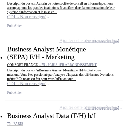
Descriptif du poste:\nAu sein de notre société de conseil en informatique, nous
accompagnons les grandes institutions financières dans la modernisation de leur
système d'information et la mise en...
CDI - Non renseigné
Publié hier
Ajouter cette offre à ma sélection
CDI
Non renseigné
Business Analyst Monétique
(SEPA) F/H - Marketing
CONSORT FRANCE -
75 - PARIS 1ER ARRONDISSEMENT
Descriptif du poste:\n\nBusiness Analyst Monétique H/F\nC'est votre
mission\nVous êtes passionné par l'analyse d'impacts des différentes évolutions
métier ? Ce poste est fait pour vous.\nEn tant que...
CDI - Non renseigné
Publié hier
Ajouter cette offre à ma sélection
CDI
Non renseigné
Business Analyst Data (F/H) h/f
75 - PARIS