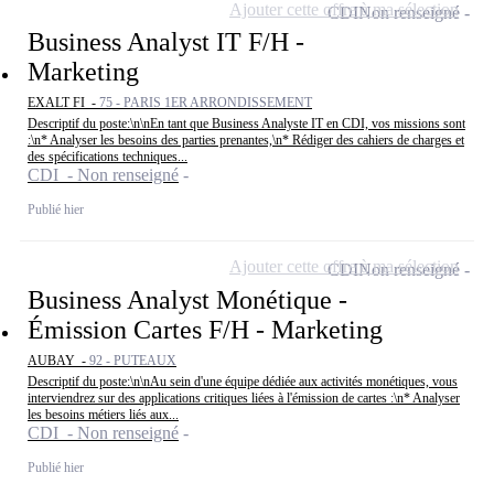
Ajouter cette offre à ma sélection
CDI
Non renseigné
Business Analyst IT F/H -
Marketing
EXALT FI -
75 - PARIS 1ER ARRONDISSEMENT
Descriptif du poste:\n\nEn tant que Business Analyste IT en CDI, vos missions sont
:\n* Analyser les besoins des parties prenantes,\n* Rédiger des cahiers de charges et
des spécifications techniques...
CDI - Non renseigné
Publié hier
Ajouter cette offre à ma sélection
CDI
Non renseigné
Business Analyst Monétique -
Émission Cartes F/H - Marketing
AUBAY -
92 - PUTEAUX
Descriptif du poste:\n\nAu sein d'une équipe dédiée aux activités monétiques, vous
interviendrez sur des applications critiques liées à l'émission de cartes :\n* Analyser
les besoins métiers liés aux...
CDI - Non renseigné
Publié hier