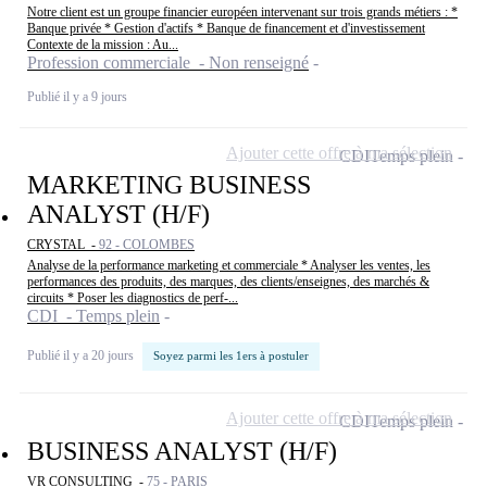
Notre client est un groupe financier européen intervenant sur trois grands métiers : *
Banque privée * Gestion d'actifs * Banque de financement et d'investissement
Contexte de la mission : Au...
Profession commerciale - Non renseigné
Publié il y a 9 jours
Ajouter cette offre à ma sélection
CDI
Temps plein
MARKETING BUSINESS
ANALYST (H/F)
CRYSTAL -
92 - COLOMBES
Analyse de la performance marketing et commerciale * Analyser les ventes, les
performances des produits, des marques, des clients/enseignes, des marchés &
circuits * Poser les diagnostics de perf-...
CDI - Temps plein
Publié il y a 20 jours
Soyez parmi les 1ers à postuler
Ajouter cette offre à ma sélection
CDI
Temps plein
BUSINESS ANALYST (H/F)
VR CONSULTING -
75 - PARIS