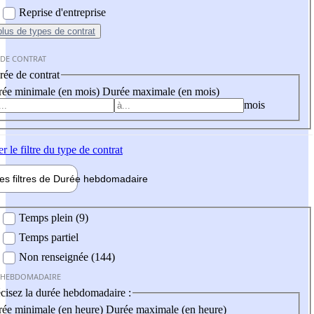
Reprise d'entreprise
plus
de types de contrat
 DE CONTRAT
ée de contrat
ée minimale (en mois)
Durée maximale (en mois)
mois
er
le filtre du type de contrat
les filtres de
Durée hebdo
madaire
 hebdomadaire
Temps plein (9)
Temps partiel
Non renseignée (144)
 HEBDOMADAIRE
cisez la durée hebdomadaire :
ée minimale (en heure)
Durée maximale (en heure)