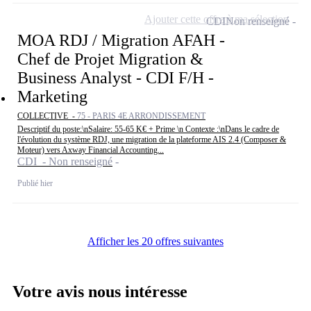
Ajouter cette offre à ma sélection
CDI
Non renseigné
MOA RDJ / Migration AFAH -
Chef de Projet Migration &
Business Analyst - CDI F/H -
Marketing
COLLECTIVE -
75 - PARIS 4E ARRONDISSEMENT
Descriptif du poste:\nSalaire: 55-65 K€ + Prime \n Contexte :\nDans le cadre de
l'évolution du système RDJ, une migration de la plateforme AIS 2.4 (Composer &
Moteur) vers Axway Financial Accounting...
CDI - Non renseigné
Publié hier
Afficher les 20 offres suivantes
Votre avis nous intéresse