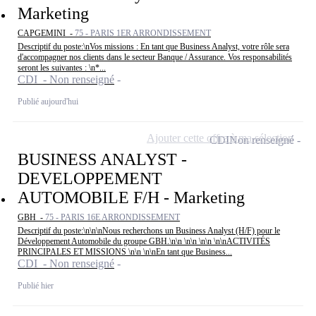
Marketing
CAPGEMINI -
75 - PARIS 1ER ARRONDISSEMENT
Descriptif du poste:\nVos missions : En tant que Business Analyst, votre rôle sera
d'accompagner nos clients dans le secteur Banque / Assurance. Vos responsabilités
seront les suivantes : \n*...
CDI - Non renseigné
Publié aujourd'hui
Ajouter cette offre à ma sélection
CDI
Non renseigné
BUSINESS ANALYST -
DEVELOPPEMENT
AUTOMOBILE F/H - Marketing
GBH -
75 - PARIS 16E ARRONDISSEMENT
Descriptif du poste:\n\n\nNous recherchons un Business Analyst (H/F) pour le
Développement Automobile du groupe GBH.\n\n \n\n \n\n \n\nACTIVITÉS
PRINCIPALES ET MISSIONS \n\n \n\nEn tant que Business...
CDI - Non renseigné
Publié hier