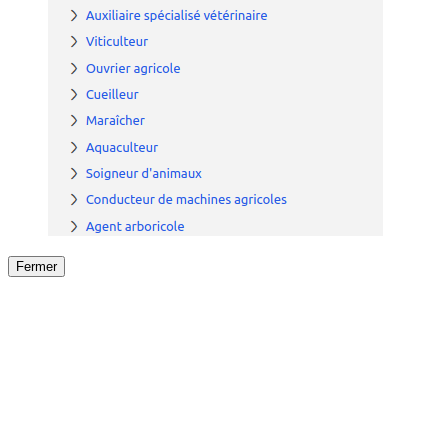
Fermer
Fermer
le détail de l'offre
/
Offre
sur
Offre précéden