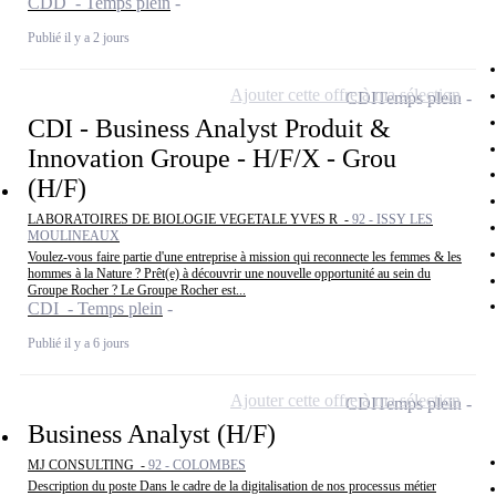
CDD - Temps plein
Publié il y a 2 jours
Ajouter cette offre à ma sélection
CDI
Temps plein
CDI - Business Analyst Produit &
Innovation Groupe - H/F/X - Grou
(H/F)
LABORATOIRES DE BIOLOGIE VEGETALE YVES R -
92 - ISSY LES
MOULINEAUX
Voulez-vous faire partie d'une entreprise à mission qui reconnecte les femmes & les
hommes à la Nature ? Prêt(e) à découvrir une nouvelle opportunité au sein du
Groupe Rocher ? Le Groupe Rocher est...
CDI - Temps plein
Publié il y a 6 jours
Ajouter cette offre à ma sélection
CDI
Temps plein
Business Analyst (H/F)
MJ CONSULTING -
92 - COLOMBES
Description du poste Dans le cadre de la digitalisation de nos processus métier