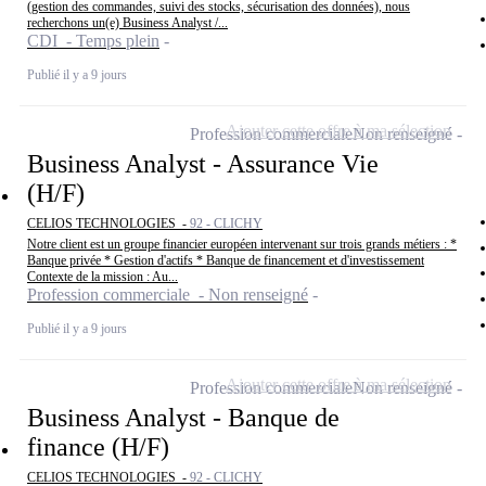
(gestion des commandes, suivi des stocks, sécurisation des données), nous
recherchons un(e) Business Analyst /...
CDI - Temps plein
Publié il y a 9 jours
Ajouter cette offre à ma sélection
Profession commerciale
Non renseigné
Business Analyst - Assurance Vie
(H/F)
CELIOS TECHNOLOGIES -
92 - CLICHY
Notre client est un groupe financier européen intervenant sur trois grands métiers : *
Banque privée * Gestion d'actifs * Banque de financement et d'investissement
Contexte de la mission : Au...
Profession commerciale - Non renseigné
Publié il y a 9 jours
Ajouter cette offre à ma sélection
Profession commerciale
Non renseigné
Business Analyst - Banque de
finance (H/F)
CELIOS TECHNOLOGIES -
92 - CLICHY