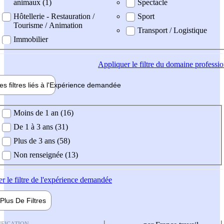
animaux (1)
Spectacle
Hôtellerie - Restauration /
Sport
Tourisme / Animation
Transport / Logistique
Immobilier
Appliquer
le filtre du domaine professi
es filtres liés à l'
Expérience
demandée
ience demandée
Moins de 1 an (16)
De 1 à 3 ans (31)
Plus de 3 ans (58)
Non renseignée (13)
er
le filtre de l'expérience demandée
Plus De
Filtres