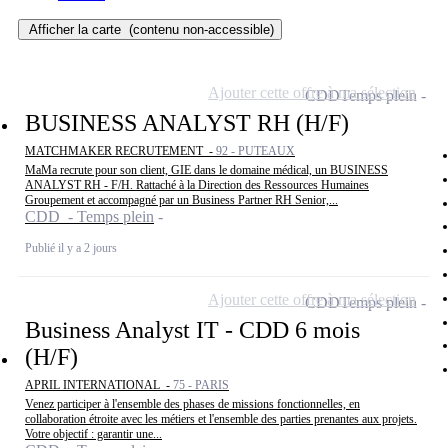
Afficher la carte
(contenu non-accessible)
Ajouter cette offre à ma sélection
CDD
Temps plein
BUSINESS ANALYST RH (H/F)
MATCHMAKER RECRUTEMENT -
92 - PUTEAUX
MaMa recrute pour son client, GIE dans le domaine médical, un BUSINESS
ANALYST RH - F/H. Rattaché à la Direction des Ressources Humaines
Groupement et accompagné par un Business Partner RH Senior,...
CDD - Temps plein
Publié il y a 2 jours
Ajouter cette offre à ma sélection
CDD
Temps plein
Business Analyst IT - CDD 6 mois
(H/F)
APRIL INTERNATIONAL -
75 - PARIS
Venez participer à l'ensemble des phases de missions fonctionnelles, en
collaboration étroite avec les métiers et l'ensemble des parties prenantes aux projets.
Votre objectif : garantir une...