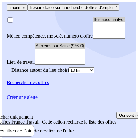
Imprimer
Besoin d'aide sur la recherche d'offres d'emploi ?
Métier, compétence, mot-clé, numéro d'offre
Lieu de travail
Distance autour du lieu choisi
Rechercher
des offres
Créer une alerte
Qui sont n
icher uniquement
 offres France Travail
Cette action recharge la liste des offres
les filtres de
Date de création
de l'offre