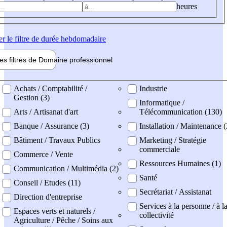
heures
er
le filtre de durée hebdomadaire
les filtres de
Domaine pro
fessionnel
ne professionel
Achats / Comptabilité /
Industrie
Gestion (3)
Informatique /
Arts / Artisanat d'art
Télécommunication (130)
Banque / Assurance (3)
Installation / Maintenance (
Bâtiment / Travaux Publics
Marketing / Stratégie
commerciale
Commerce / Vente
Ressources Humaines (1)
Communication / Multimédia (2)
Santé
Conseil / Etudes (11)
Secrétariat / Assistanat
Direction d'entreprise
Services à la personne / à l
Espaces verts et naturels /
collectivité
Agriculture / Pêche / Soins aux