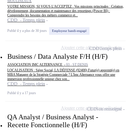
MOULINEAUX
VOTRE MISSION, SI VOUS L'ACCEPTEZ : Vos missions principales : Création,
développement, documentation et maintenance des reportings (Power BI) :
Comprendre les besoins des métiers commerce et...
CDD - Temps plein
Publié il y a plus de 30 jours
Employeur handi-engagé
Ajouter cette offre à ma sélection
CDD
Temps plein
Business / Data Analyste F/H (H/F)
ASSOCIATION IMC ALTERNANCE -
93 - ST DENIS
LOCALISATION : Siège Social, LA DÉFENSE (92400) Futur(e) apprenti(e) en
MBA Manager de la Stratégie Commerciale ? L'Imc Alternance vous offre une
immersion professionnelle unique chez son...
CDD - Temps plein
Publié il y a 17 jours
Ajouter cette offre à ma sélection
CDI
Non renseigné
QA Analyst / Business Analyst -
Recette Fonctionnelle (H/F)