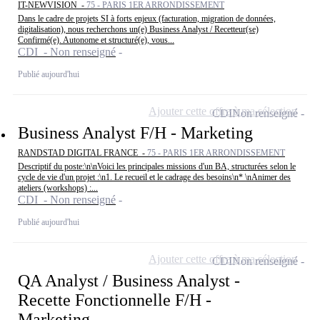
IT-NEWVISION -
75 - PARIS 1ER ARRONDISSEMENT
Dans le cadre de projets SI à forts enjeux (facturation, migration de données,
digitalisation), nous recherchons un(e) Business Analyst / Recetteur(se)
Confirmé(e). Autonome et structuré(e), vous...
CDI - Non renseigné
Publié aujourd'hui
Ajouter cette offre à ma sélection
CDI
Non renseigné
Business Analyst F/H - Marketing
RANDSTAD DIGITAL FRANCE -
75 - PARIS 1ER ARRONDISSEMENT
Descriptif du poste:\n\nVoici les principales missions d'un BA, structurées selon le
cycle de vie d'un projet :\n1. Le recueil et le cadrage des besoins\n* \nAnimer des
ateliers (workshops) :...
CDI - Non renseigné
Publié aujourd'hui
Ajouter cette offre à ma sélection
CDI
Non renseigné
QA Analyst / Business Analyst -
Recette Fonctionnelle F/H -
Marketing