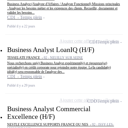
Business Analyst (Analyste d'Affaires / Analyste Fonctionnel) Missions principales
: Analyser les besoins métier et les exigences des clients. Recueillir, documenter et
valider les besoins...
CDI - Temps plein
Publié il y a 22 jours
Ajouter cette offre à ma sélection
CDI
Temps plein
Business Analyst LoanIQ (H/F)
TESSELATE FRANCE -
92 - NEUILLY SUR SEINE
Nous recherchons un(e) Business Analyst expérimenté(e) et rigoureux(se)
spécialisé(e) en crédit corporate pour rejoindre notre équipe. Le/la candidat(e)
idéal(e) sera responsable de l'analyse des...
CDI - Temps plein
Publié il y a 29 jours
Ajouter cette offre à ma sélection
CDD
Temps plein
Business Analyst Commercial
Excellence (H/F)
NESTLE EXCELLENCE SUPPORTS FRANCE OU NES -
92 - ISSY-LES-