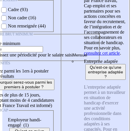
IFICATION
par France travail,
Cap emploi et ses
Cadre (93)
partenaires pour ses
actions concrètes en
Non cadre (16)
faveur du recrutement,
Non renseignée (44)
de l’intégration et de
l’accompagnement de
IRE BRUT MINIMUM
ses collaborateurs en
situation de handicap.
re minimum
Pour en savoir plus,
consultez cet article
.
ssez une périodicité pour le salaire saisi
Entreprise adaptée
NITÉS
Qu'est-ce qu'une
z parmi les 1ers à postuler
entreprise adaptée
résultats
?
urquoi serez-vous parmi les
L'entreprise adaptée
premiers à postuler ?
permet à un travailleur
es de plus de 15 jours,
en situation de
tant moins de 4 candidatures
handicap d'exercer
t France Travail est informé)
une activité
ICAP
professionnelle dans
des conditions
Employeur handi-
adaptées à ses
engagé (1)
capacités. Pour en
Qu'est-ce qu'un