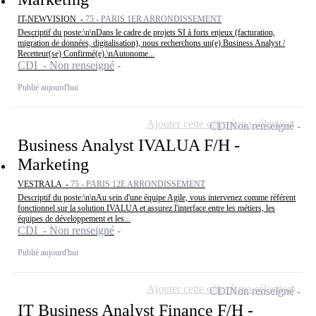
IT-NEWVISION -
75 - PARIS 1ER ARRONDISSEMENT
Descriptif du poste:\n\nDans le cadre de projets SI à forts enjeux (facturation,
migration de données, digitalisation), nous recherchons un(e) Business Analyst /
Recetteur(se) Confirmé(e).\nAutonome...
CDI - Non renseigné
Publié aujourd'hui
Ajouter cette offre à ma sélection
CDI
Non renseigné
Business Analyst IVALUA F/H -
Marketing
VESTRALA -
75 - PARIS 12E ARRONDISSEMENT
Descriptif du poste:\n\nAu sein d'une équipe Agile, vous intervenez comme référent
fonctionnel sur la solution IVALUA et assurez l'interface entre les métiers, les
équipes de développement et les...
CDI - Non renseigné
Publié aujourd'hui
Ajouter cette offre à ma sélection
CDI
Non renseigné
IT Business Analyst Finance F/H -