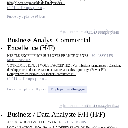
idéal(e) sera responsable de l'analyse des...
CDI - Temps plein
Publié il y a plus de 30 jours
Ajouter cette offre à ma sélection
CDD
Temps plein
Business Analyst Commercial
Excellence (H/F)
NESTLE EXCELLENCE SUPPORTS FRANCE OU NES -
92 - ISSY-LES-
MOULINEAUX
VOTRE MISSION, SI VOUS L'ACCEPTEZ : Vos missions principales : Création,
développement, documentation et maintenance des reportings (Power BI) :
Comprendre les besoins des métiers commerce et...
CDD - Temps plein
Publié il y a plus de 30 jours
Employeur handi-engagé
Ajouter cette offre à ma sélection
CDD
Temps plein
Business / Data Analyste F/H (H/F)
ASSOCIATION IMC ALTERNANCE -
93 - ST DENIS
LOCALISATION : Siège Social, LA DÉFENSE (92400) Futur(e) apprenti(e) en