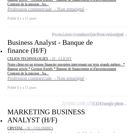
Contexte de la mission : Au...
Profession commerciale - Non renseigné
Publié il y a 11 jours
Ajouter cette offre à ma sélection
Profession commerciale
Non renseigné
Business Analyst - Banque de
finance (H/F)
CELIOS TECHNOLOGIES -
92 - CLICHY
Notre client est un groupe financier européen intervenant sur trois grands métiers : *
Banque privée * Gestion d'actifs * Banque de financement et d'investissement
Contexte de la mission : Au...
Profession commerciale - Non renseigné
Publié il y a 11 jours
Ajouter cette offre à ma sélection
CDI
Temps plein
MARKETING BUSINESS
ANALYST (H/F)
CRYSTAL -
92 - COLOMBES