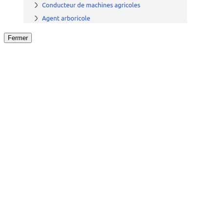
Fermer
Fermer
le détail de l'offre
/
Offre
sur
Offre précéden