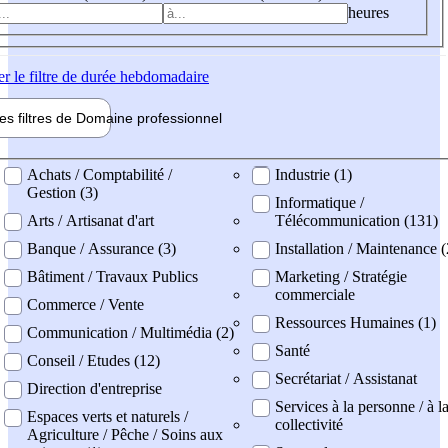
heures
er
le filtre de durée hebdomadaire
les filtres de
Domaine pro
fessionnel
ne professionel
Achats / Comptabilité /
Industrie (1)
Gestion (3)
Informatique /
Arts / Artisanat d'art
Télécommunication (131)
Banque / Assurance (3)
Installation / Maintenance (
Bâtiment / Travaux Publics
Marketing / Stratégie
commerciale
Commerce / Vente
Ressources Humaines (1)
Communication / Multimédia (2)
Santé
Conseil / Etudes (12)
Secrétariat / Assistanat
Direction d'entreprise
Services à la personne / à l
Espaces verts et naturels /
collectivité
Agriculture / Pêche / Soins aux