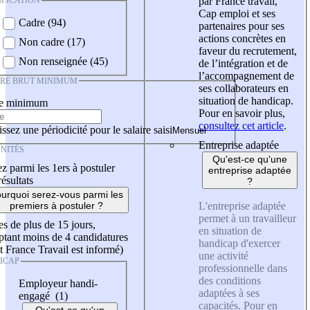
IFICATION
par France travail,
Cap emploi et ses
Cadre (94)
partenaires pour ses
actions concrètes en
Non cadre (17)
faveur du recrutement,
Non renseignée (45)
de l’intégration et de
l’accompagnement de
IRE BRUT MINIMUM
ses collaborateurs en
situation de handicap.
re minimum
Pour en savoir plus,
consultez cet article
.
ssez une périodicité pour le salaire saisi
Entreprise adaptée
NITÉS
Qu'est-ce qu'une
z parmi les 1ers à postuler
entreprise adaptée
résultats
?
urquoi serez-vous parmi les
L'entreprise adaptée
premiers à postuler ?
permet à un travailleur
es de plus de 15 jours,
en situation de
tant moins de 4 candidatures
handicap d'exercer
t France Travail est informé)
une activité
ICAP
professionnelle dans
des conditions
Employeur handi-
adaptées à ses
engagé (1)
capacités. Pour en
Qu'est-ce qu'un