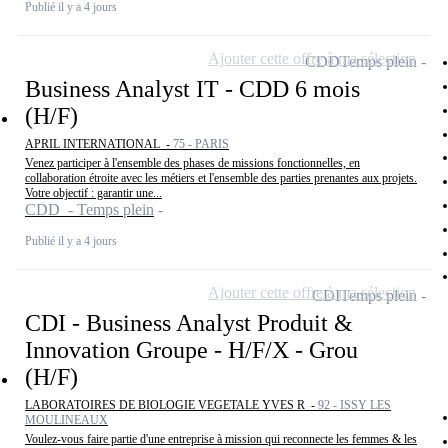
Publié il y a 4 jours
Ajouter cette offre à ma sélection
CDD
Temps plein
Business Analyst IT - CDD 6 mois
(H/F)
APRIL INTERNATIONAL -
75 - PARIS
Venez participer à l'ensemble des phases de missions fonctionnelles, en
collaboration étroite avec les métiers et l'ensemble des parties prenantes aux projets.
Votre objectif : garantir une...
CDD - Temps plein
Publié il y a 4 jours
Ajouter cette offre à ma sélection
CDI
Temps plein
CDI - Business Analyst Produit &
Innovation Groupe - H/F/X - Grou
(H/F)
LABORATOIRES DE BIOLOGIE VEGETALE YVES R -
92 - ISSY LES
MOULINEAUX
Voulez-vous faire partie d'une entreprise à mission qui reconnecte les femmes & les