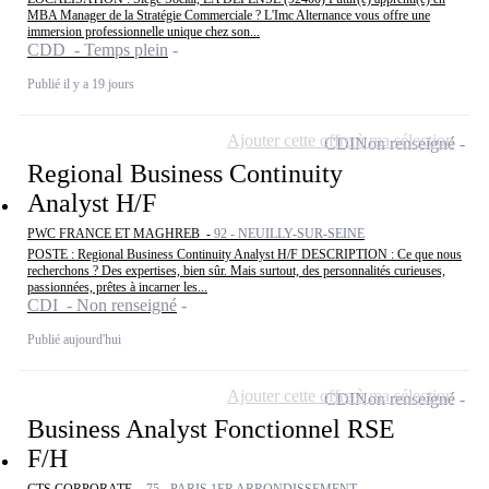
MBA Manager de la Stratégie Commerciale ? L'Imc Alternance vous offre une
immersion professionnelle unique chez son...
CDD - Temps plein
Publié il y a 19 jours
Ajouter cette offre à ma sélection
CDI
Non renseigné
Regional Business Continuity
Analyst H/F
PWC FRANCE ET MAGHREB -
92 - NEUILLY-SUR-SEINE
POSTE : Regional Business Continuity Analyst H/F DESCRIPTION : Ce que nous
recherchons ? Des expertises, bien sûr. Mais surtout, des personnalités curieuses,
passionnées, prêtes à incarner les...
CDI - Non renseigné
Publié aujourd'hui
Ajouter cette offre à ma sélection
CDI
Non renseigné
Business Analyst Fonctionnel RSE
F/H
CTS CORPORATE -
75 - PARIS 1ER ARRONDISSEMENT