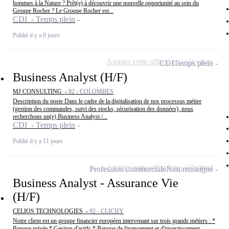
hommes à la Nature ? Prêt(e) à découvrir une nouvelle opportunité au sein du
Groupe Rocher ? Le Groupe Rocher est...
CDI - Temps plein
Publié il y a 8 jours
Ajouter cette offre à ma sélection
CDI
Temps plein
Business Analyst (H/F)
MJ CONSULTING -
92 - COLOMBES
Description du poste Dans le cadre de la digitalisation de nos processus métier
(gestion des commandes, suivi des stocks, sécurisation des données), nous
recherchons un(e) Business Analyst /...
CDI - Temps plein
Publié il y a 11 jours
Ajouter cette offre à ma sélection
Profession commerciale
Non renseigné
Business Analyst - Assurance Vie
(H/F)
CELIOS TECHNOLOGIES -
92 - CLICHY
Notre client est un groupe financier européen intervenant sur trois grands métiers : *
Banque privée * Gestion d'actifs * Banque de financement et d'investissement