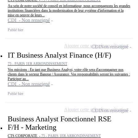
Au sein de notre société de conseil en informatique, nous accompagnons les grandes
institutions financières dans la modernisation de leur système d'information et la
mise en oeuvre de leurs...
CDI - Non renseigné
Publié hier
Ajouter cette offre à ma sélection
CDI
Non renseigné
IT Business Analyst Finance (H/F)
75 - PARIS 1ER ARRONDISSEMENT
Vos missions : En tant que Business Analyst, votre rôle sera d'accompagner nos
clients dans le secteur Banque / Assurance. Vos responsabilités seront les suivantes :
Participer au...
CDI - Non renseigné
Publié hier
Ajouter cette offre à ma sélection
CDI
Non renseigné
Business Analyst Fonctionnel RSE
F/H - Marketing
CTS CORPORATE -
75 - PARIS 1ER ARRONDISSEMENT