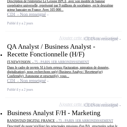
Description de l'entreprise Le Groupe BPCE, avec son modèle de banque
coopérative universelle, représenté par 9 millions de sociétaires, est le deuxième
acteur bancaire en France. Avec 105 000...
CDI - Non renseigné
Publié il y a 2 jours
Ajouter cette offre à ma sélection
CDI
Non renseigné
QA Analyst / Business Analyst -
Recette Fonctionnelle (H/F)
IT-NEWVISION -
75 - PARIS 1ER ARRONDISSEMENT
Dans le cadre de projets SI à forts enjeux (facturation, migration de données,
digitalisation), nous recherchons un(e) Business Analyst / Recetteur(se)
Confirmé(e). Autonome et structuré(e), vous...
CDI - Non renseigné
Publié il y a 2 jours
Ajouter cette offre à ma sélection
CDI
Non renseigné
Business Analyst F/H - Marketing
RANDSTAD DIGITAL FRANCE -
75 - PARIS 1ER ARRONDISSEMENT
Descriptif du poste:\n\nVoici les principales missions d'un BA, structurées selon le