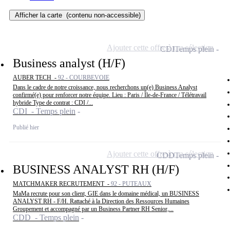
Afficher la carte
(contenu non-accessible)
Ajouter cette offre à ma sélection
CDI
Temps plein
Business analyst (H/F)
AUBER TECH -
92 - COURBEVOIE
Dans le cadre de notre croissance, nous recherchons un(e) Business Analyst
confirmé(e) pour renforcer notre équipe. Lieu : Paris / Île-de-France / Télétravail
hybride Type de contrat : CDI /...
CDI - Temps plein
Publié hier
Ajouter cette offre à ma sélection
CDD
Temps plein
BUSINESS ANALYST RH (H/F)
MATCHMAKER RECRUTEMENT -
92 - PUTEAUX
MaMa recrute pour son client, GIE dans le domaine médical, un BUSINESS
ANALYST RH - F/H. Rattaché à la Direction des Ressources Humaines
Groupement et accompagné par un Business Partner RH Senior,...
CDD - Temps plein