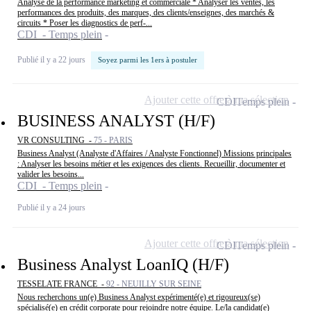
Analyse de la performance marketing et commerciale * Analyser les ventes, les
performances des produits, des marques, des clients/enseignes, des marchés &
circuits * Poser les diagnostics de perf-...
CDI - Temps plein
Publié il y a 22 jours
Soyez parmi les 1ers à postuler
Ajouter cette offre à ma sélection
CDI
Temps plein
BUSINESS ANALYST (H/F)
VR CONSULTING -
75 - PARIS
Business Analyst (Analyste d'Affaires / Analyste Fonctionnel) Missions principales
: Analyser les besoins métier et les exigences des clients. Recueillir, documenter et
valider les besoins...
CDI - Temps plein
Publié il y a 24 jours
Ajouter cette offre à ma sélection
CDI
Temps plein
Business Analyst LoanIQ (H/F)
TESSELATE FRANCE -
92 - NEUILLY SUR SEINE
Nous recherchons un(e) Business Analyst expérimenté(e) et rigoureux(se)
spécialisé(e) en crédit corporate pour rejoindre notre équipe. Le/la candidat(e)