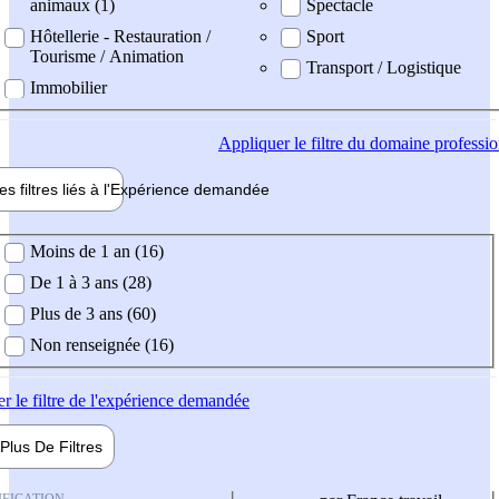
animaux (1)
Spectacle
Hôtellerie - Restauration /
Sport
Tourisme / Animation
Transport / Logistique
Immobilier
Appliquer
le filtre du domaine professi
es filtres liés à l'
Expérience
demandée
ience demandée
Moins de 1 an (16)
De 1 à 3 ans (28)
Plus de 3 ans (60)
Non renseignée (16)
er
le filtre de l'expérience demandée
Plus De
Filtres