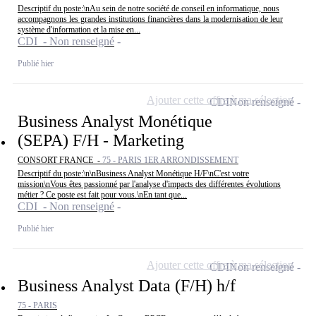
Descriptif du poste:\nAu sein de notre société de conseil en informatique, nous
accompagnons les grandes institutions financières dans la modernisation de leur
système d'information et la mise en...
CDI - Non renseigné
Publié hier
Ajouter cette offre à ma sélection
CDI
Non renseigné
Business Analyst Monétique
(SEPA) F/H - Marketing
CONSORT FRANCE -
75 - PARIS 1ER ARRONDISSEMENT
Descriptif du poste:\n\nBusiness Analyst Monétique H/F\nC'est votre
mission\nVous êtes passionné par l'analyse d'impacts des différentes évolutions
métier ? Ce poste est fait pour vous.\nEn tant que...
CDI - Non renseigné
Publié hier
Ajouter cette offre à ma sélection
CDI
Non renseigné
Business Analyst Data (F/H) h/f
75 - PARIS