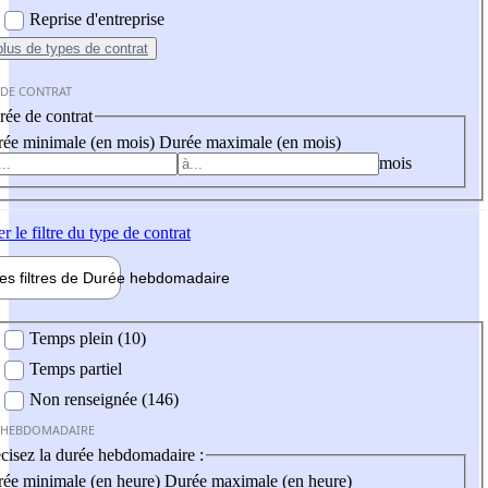
Reprise d'entreprise
plus
de types de contrat
 DE CONTRAT
ée de contrat
ée minimale (en mois)
Durée maximale (en mois)
mois
er
le filtre du type de contrat
les filtres de
Durée hebdo
madaire
 hebdomadaire
Temps plein (10)
Temps partiel
Non renseignée (146)
 HEBDOMADAIRE
cisez la durée hebdomadaire :
ée minimale (en heure)
Durée maximale (en heure)