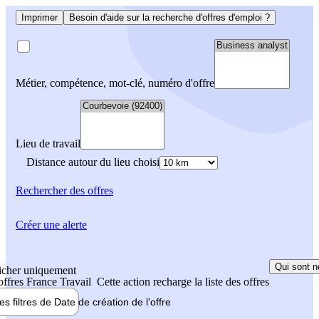
Imprimer
Besoin d'aide sur la recherche d'offres d'emploi ?
Métier, compétence, mot-clé, numéro d'offre
Lieu de travail
Distance autour du lieu choisi
Rechercher
des offres
Créer une alerte
Qui sont n
icher uniquement
 offres France Travail
Cette action recharge la liste des offres
les filtres de
Date de création
de l'offre