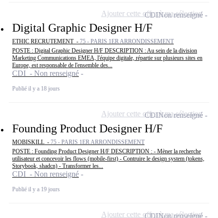
Ajouter cette offre à ma sélection
CDI
Non renseigné
Digital Graphic Designer H/F
ETHIC RECRUTEMENT -
75 - PARIS 1ER ARRONDISSEMENT
POSTE : Digital Graphic Designer H/F DESCRIPTION : Au sein de la division
Marketing Communications EMEA, l'équipe digitale, répartie sur plusieurs sites en
Europe, est responsable de l'ensemble des...
CDI - Non renseigné
Publié il y a 18 jours
Ajouter cette offre à ma sélection
CDI
Non renseigné
Founding Product Designer H/F
MOBISKILL -
75 - PARIS 1ER ARRONDISSEMENT
POSTE : Founding Product Designer H/F DESCRIPTION : - Mèner la recherche
utilisateur et concevoir les flows (mobile-first) - Contruire le design system (tokens,
Storybook, shadcn) - Transformer les...
CDI - Non renseigné
Publié il y a 19 jours
Ajouter cette offre à ma sélection
CDI
Non renseigné