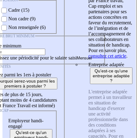
IFICATION
par France travail,
Cap emploi et ses
Cadre (15)
partenaires pour ses
actions concrètes en
Non cadre (9)
faveur du recrutement,
Non renseignée (6)
de l’intégration et de
l’accompagnement de
IRE BRUT MINIMUM
ses collaborateurs en
situation de handicap.
re minimum
Pour en savoir plus,
consultez cet article
.
ssez une périodicité pour le salaire saisi
Entreprise adaptée
NITÉS
Qu'est-ce qu'une
z parmi les 1ers à postuler
entreprise adaptée
?
urquoi serez-vous parmi les
premiers à postuler ?
L'entreprise adaptée
es de plus de 15 jours,
permet à un travailleur
tant moins de 4 candidatures
en situation de
t France Travail est informé)
handicap d'exercer
ICAP
une activité
professionnelle dans
Employeur handi-
des conditions
engagé
adaptées à ses
Qu'est-ce qu'un
capacités. Pour en
employeur handi-