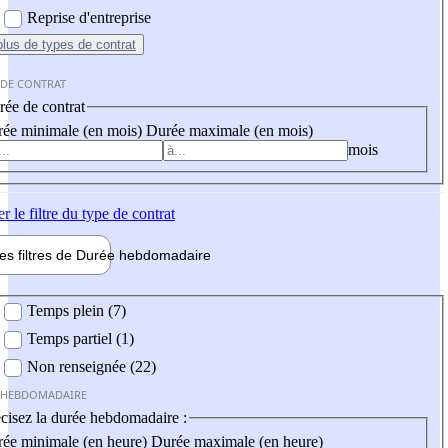
Reprise d'entreprise
plus
de types de contrat
 DE CONTRAT
ée de contrat
ée minimale (en mois)
Durée maximale (en mois)
mois
er
le filtre du type de contrat
les filtres de
Durée hebdo
madaire
 hebdomadaire
Temps plein (7)
Temps partiel (1)
Non renseignée (22)
 HEBDOMADAIRE
cisez la durée hebdomadaire :
ée minimale (en heure)
Durée maximale (en heure)