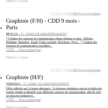
Publié il y a 9 jours
Ajouter cette offre à ma sélection
CDD
Non renseigné
Graphiste (F/H) - CDD 9 mois -
Paris
BPCE SA -
75 - PARIS 13E ARRONDISSEMENT
* Création des supports de communication clients digitaux et print : Affiches,
Dépliants, Bannières, Email, Fiches produits, Brochures, flyers... * Création des
supports de communication conseillers...
CDD - Non renseigné
Publié il y a 2 jours
Ajouter cette offre à ma sélection
CDD
Non renseigné
Graphiste (H/F)
YEMANJA -
75 - PARIS 11E ARRONDISSEMENT
Offre collectée par La bonne alternance : Le designer graphique conçoit et réalise des
visuels créatifs et attractifs pour différents supports de communication, afin de créer
un message pertinent et...
CDD - Non renseigné
Publié il y a 4 jours