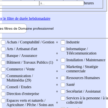
heures
er
le filtre de durée hebdomadaire
les filtres de
Domaine pro
fessionnel
ne professionel
Achats / Comptabilité / Gestion
Industrie
Arts / Artisanat d'art
Informatique /
Télécommunication
Banque / Assurance
Installation / Maintenance
Bâtiment / Travaux Publics (1)
Marketing / Stratégie
Commerce / Vente
commerciale
Communication /
Ressources Humaines
Multimédia (29)
Santé
Conseil / Etudes
Secrétariat / Assistanat
Direction d'entreprise
Services à la personne / à l
Espaces verts et naturels /
collectivité
Agriculture / Pêche / Soins aux