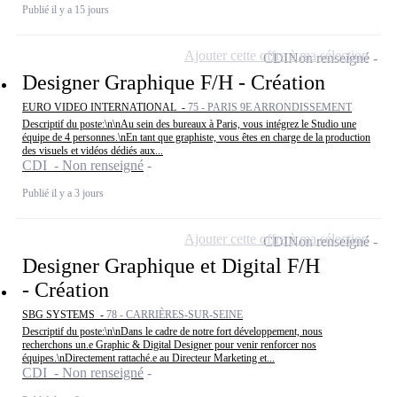
Publié il y a 15 jours
Ajouter cette offre à ma sélection
CDI
Non renseigné
Designer Graphique F/H - Création
EURO VIDEO INTERNATIONAL -
75 - PARIS 9E ARRONDISSEMENT
Descriptif du poste:\n\nAu sein des bureaux à Paris, vous intégrez le Studio une
équipe de 4 personnes.\nEn tant que graphiste, vous êtes en charge de la production
des visuels et vidéos dédiés aux...
CDI - Non renseigné
Publié il y a 3 jours
Ajouter cette offre à ma sélection
CDI
Non renseigné
Designer Graphique et Digital F/H
- Création
SBG SYSTEMS -
78 - CARRIÈRES-SUR-SEINE
Descriptif du poste:\n\nDans le cadre de notre fort développement, nous
recherchons un.e Graphic & Digital Designer pour venir renforcer nos
équipes.\nDirectement rattaché.e au Directeur Marketing et...
CDI - Non renseigné