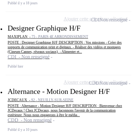
Publié il y a 18 jours
Ajouter cette offre à ma sélection
CDI
Non renseigné
Designer Graphique H/F
MAXIPLAN -
75 - PARIS 4E ARRONDISSEMENT
POSTE : Designer Graphique H/F DESCRIPTION : Vos missions - Créer des
supports de communication print et digitaux. - Réaliser des vidéos et montages
(Cineum Cannes, réseaux sociaux). - Alimenter et...
CDI - Non renseigné
Publié hier
Ajouter cette offre à ma sélection
CDD
Non renseigné
Alternance - Motion Designer H/F
JCDECAUX -
92 - NEUILLY-SUR-SEINE
POSTE : Alternance - Motion Designer H/F DESCRIPTION : Bienvenue chez
JCDecaux ! Chez JCDecaux, nous façonnons l'avenir de la communication
extérieure. Nous nous engageons à être le média...
CDD - Non renseigné
Publié il y a 10 jours