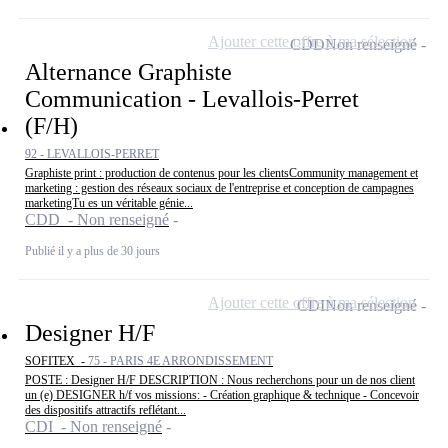
Ajouter cette offre à ma sélection
CDD
Non renseigné
Alternance Graphiste
Communication - Levallois-Perret
(F/H)
92 - LEVALLOIS-PERRET
Graphiste print : production de contenus pour les clientsCommunity management et
marketing : gestion des réseaux sociaux de l'entreprise et conception de campagnes
marketingTu es un véritable génie...
CDD - Non renseigné
Publié il y a plus de 30 jours
Ajouter cette offre à ma sélection
CDI
Non renseigné
Designer H/F
SOFITEX -
75 - PARIS 4E ARRONDISSEMENT
POSTE : Designer H/F DESCRIPTION : Nous recherchons pour un de nos client
un (e) DESIGNER h/f vos missions: - Création graphique & technique - Concevoir
des dispositifs attractifs reflétant...
CDI - Non renseigné