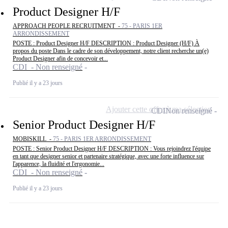
Product Designer H/F
APPROACH PEOPLE RECRUITMENT -
75 - PARIS 1ER
ARRONDISSEMENT
POSTE : Product Designer H/F DESCRIPTION : Product Designer (H/F) À
propos du poste Dans le cadre de son développement, notre client recherche un(e)
Product Designer afin de concevoir et...
CDI - Non renseigné
Publié il y a 23 jours
Ajouter cette offre à ma sélection
CDI
Non renseigné
Senior Product Designer H/F
MOBISKILL -
75 - PARIS 1ER ARRONDISSEMENT
POSTE : Senior Product Designer H/F DESCRIPTION : Vous rejoindrez l'équipe
en tant que designer senior et partenaire stratégique, avec une forte influence sur
l'apparence, la fluidité et l'ergonomie...
CDI - Non renseigné
Publié il y a 23 jours