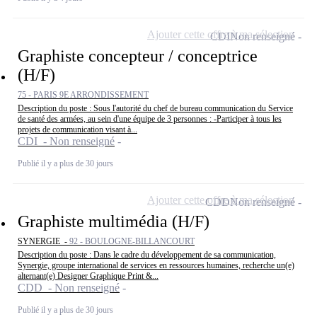
Ajouter cette offre à ma sélection
CDI
Non renseigné
Graphiste concepteur / conceptrice
(H/F)
75 - PARIS 9E ARRONDISSEMENT
Description du poste : Sous l'autorité du chef de bureau communication du Service
de santé des armées, au sein d'une équipe de 3 personnes : -Participer à tous les
projets de communication visant à...
CDI - Non renseigné
Publié il y a plus de 30 jours
Ajouter cette offre à ma sélection
CDD
Non renseigné
Graphiste multimédia (H/F)
SYNERGIE -
92 - BOULOGNE-BILLANCOURT
Description du poste : Dans le cadre du développement de sa communication,
Synergie, groupe international de services en ressources humaines, recherche un(e)
alternant(e) Designer Graphique Print &...
CDD - Non renseigné
Publié il y a plus de 30 jours