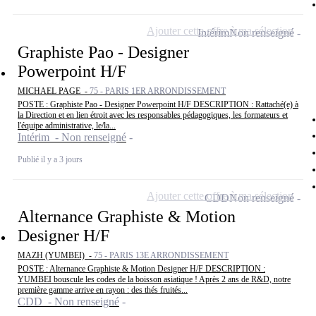
Ajouter cette offre à ma sélection
Intérim
Non renseigné
Graphiste Pao - Designer
Powerpoint H/F
MICHAEL PAGE -
75 - PARIS 1ER ARRONDISSEMENT
POSTE : Graphiste Pao - Designer Powerpoint H/F DESCRIPTION : Rattaché(e) à
la Direction et en lien étroit avec les responsables pédagogiques, les formateurs et
l'équipe administrative, le/la...
Intérim - Non renseigné
Publié il y a 3 jours
Ajouter cette offre à ma sélection
CDD
Non renseigné
Alternance Graphiste & Motion
Designer H/F
MAZH (YUMBEI) -
75 - PARIS 13E ARRONDISSEMENT
POSTE : Alternance Graphiste & Motion Designer H/F DESCRIPTION :
YUMBEI bouscule les codes de la boisson asiatique ! Après 2 ans de R&D, notre
première gamme arrive en rayon : des thés fruités...
CDD - Non renseigné