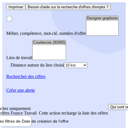
Imprimer
Besoin d'aide sur la recherche d'offres d'emploi ?
Métier, compétence, mot-clé, numéro d'offre
Lieu de travail
Distance autour du lieu choisi
Rechercher
des offres
Créer une alerte
Qui sont n
icher uniquement
 offres France Travail
Cette action recharge la liste des offres
les filtres de
Date de création
de l'offre