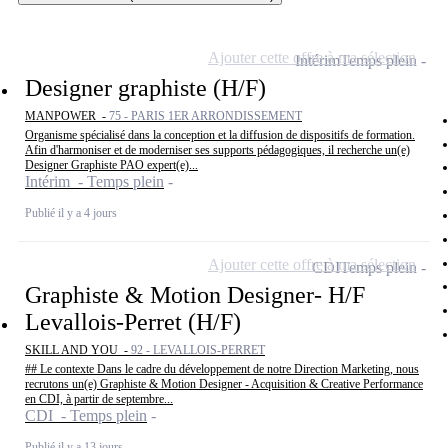
Ajouter cette offre à ma sélection
Intérim
Temps plein
Designer graphiste (H/F)
MANPOWER -
75 - PARIS 1ER ARRONDISSEMENT
Organisme spécialisé dans la conception et la diffusion de dispositifs de formation.
Afin d'harmoniser et de moderniser ses supports pédagogiques, il recherche un(e)
Designer Graphiste PAO expert(e)...
Intérim - Temps plein
Publié il y a 4 jours
Ajouter cette offre à ma sélection
CDI
Temps plein
Graphiste & Motion Designer- H/F
Levallois-Perret (H/F)
SKILL AND YOU -
92 - LEVALLOIS-PERRET
## Le contexte Dans le cadre du développement de notre Direction Marketing, nous
recrutons un(e) Graphiste & Motion Designer - Acquisition & Creative Performance
en CDI, à partir de septembre...
CDI - Temps plein
Publié il y a 13 jours