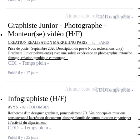
Ajouter cette offre à ma sélection
CDI
Temps plein
Graphiste Junior - Photographe -
Monteur(se) vidéo (H/F)
CREATION REALISATION MARKETING PARIS -
75 - PARIS
Prise de poste : Septembre 2026 Description du poste Nous recherchons un(e)
Graphiste Junior polyvalent(e) avec une solide expérience en photographie, retouche
d'image, création graphique et montage...
CDI - Temps plein
Publié il y a 17 jours
Ajouter cette offre à ma sélection
CDD
Temps plein
Infographiste (H/F)
AVYS -
92 - COLOMBES
Recherche d'un designer graphiste, principalement 2D. Vos principales missions
consisteront à la création de contenu, d'usage d'outils de communication et participer
à l'activité du département.
CDD - Temps plein
Publié il y a 25 jours