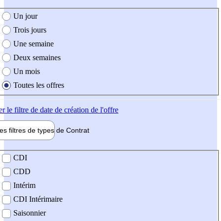
e création de l'offre
Un jour
Trois jours
Une semaine
Deux semaines
Un mois
Toutes les offres
er
le filtre de date de création de l'offre
les filtres de types de
Contrat
de contrat
CDI
CDD
Intérim
CDI Intérimaire
Saisonnier