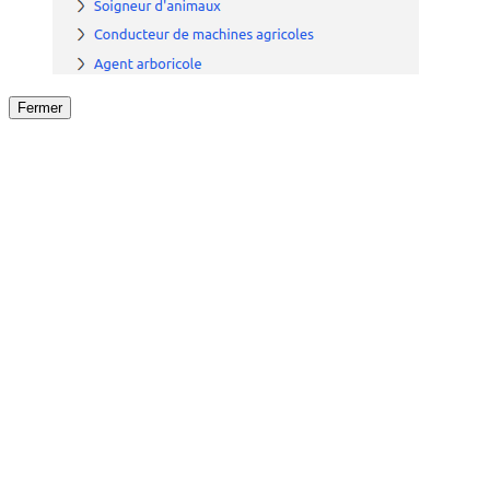
Fermer
Fermer
le détail de l'offre
/
Offre
sur
Offre précéden