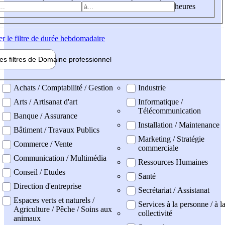
heures
er
le filtre de durée hebdomadaire
les filtres de
Domaine pro
fessionnel
ne professionel
Achats / Comptabilité / Gestion
Industrie
Arts / Artisanat d'art
Informatique /
Télécommunication
Banque / Assurance
Installation / Maintenance
Bâtiment / Travaux Publics
Marketing / Stratégie
Commerce / Vente
commerciale
Communication / Multimédia
Ressources Humaines
Conseil / Etudes
Santé
Direction d'entreprise
Secrétariat / Assistanat
Espaces verts et naturels /
Services à la personne / à l
Agriculture / Pêche / Soins aux
collectivité
animaux