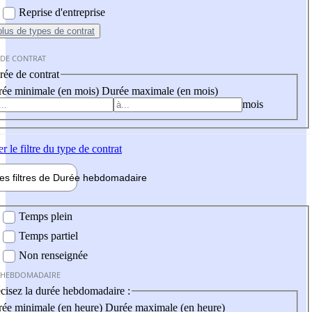
Reprise d'entreprise
plus
de types de contrat
 DE CONTRAT
ée de contrat
ée minimale (en mois)
Durée maximale (en mois)
mois
er
le filtre du type de contrat
les filtres de
Durée hebdo
madaire
 hebdomadaire
Temps plein
Temps partiel
Non renseignée
 HEBDOMADAIRE
cisez la durée hebdomadaire :
ée minimale (en heure)
Durée maximale (en heure)