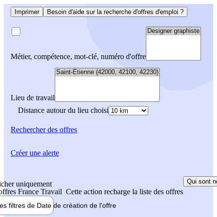
Imprimer
Besoin d'aide sur la recherche d'offres d'emploi ?
Métier, compétence, mot-clé, numéro d'offre
Lieu de travail
Distance autour du lieu choisi
Rechercher
des offres
Créer une alerte
Qui sont n
icher uniquement
 offres France Travail
Cette action recharge la liste des offres
les filtres de
Date de création
de l'offre