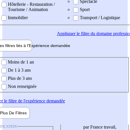
Spectacle
Hôtellerie - Restauration /
Tourisme / Animation
Sport
Immobilier
Transport / Logistique
Appliquer
le filtre du domaine professi
es filtres liés à l'
Expérience
demandée
ience demandée
Moins de 1 an
De 1 à 3 ans
Plus de 3 ans
Non renseignée
er
le filtre de l'expérience demandée
Plus De
Filtres
IFICATION
par France travail,