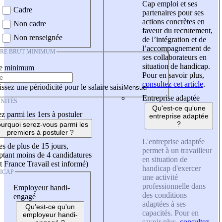
Cap emploi et ses
Cadre
partenaires pour ses
actions concrètes en
Non cadre
faveur du recrutement,
Non renseignée
de l’intégration et de
l’accompagnement de
IRE BRUT MINIMUM
ses collaborateurs en
situation de handicap.
re minimum
Pour en savoir plus,
consultez cet article
.
ssez une périodicité pour le salaire saisi
Entreprise adaptée
NITÉS
Qu'est-ce qu'une
z parmi les 1ers à postuler
entreprise adaptée
?
urquoi serez-vous parmi les
premiers à postuler ?
L'entreprise adaptée
es de plus de 15 jours,
permet à un travailleur
tant moins de 4 candidatures
en situation de
t France Travail est informé)
handicap d'exercer
ICAP
une activité
professionnelle dans
Employeur handi-
des conditions
engagé
adaptées à ses
Qu'est-ce qu'un
capacités. Pour en
employeur handi-
savoir plus,
consultez