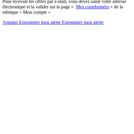
Pour recevoir les offres par e-mail, vous devez saisir votre adresse
électronique et la valider sur la page «
Mes coordonnées
» de la
rubrique « Mon compte »
Annuler
Enregistrer mon alerte
Enregistrer
mon alerte